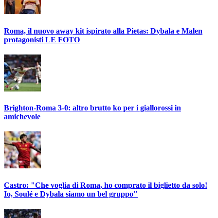
Roma, il nuovo away kit ispirato alla Pietas: Dybala e Malen
protagonisti LE FOTO
Brighton-Roma 3-0: altro brutto ko per i giallorossi in
amichevole
Castro: "Che voglia di Roma, ho comprato il biglietto da solo!
Io, Soulé e Dybala siamo un bel gruppo"