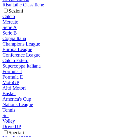
Risultati e Classifiche
Sezioni
Calcio
Mercato
Serie A
Serie B
Coppa Italia
Champions League
Europa League
Conference League
Calcio Estero
Supercoppa Italiana
Formula 1
Formula E
MotoGP
Altri Motori
Basket
America's Cup
Nations League
Tennis
Sci
Volley
Drive UP
Speciali