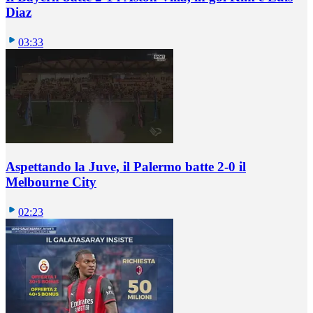
Diaz
03:33
Aspettando la Juve, il Palermo batte 2-0 il
Melbourne City
02:23