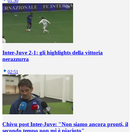
01:30
Inter-Juve 2-1: gli highlights della vittoria
nerazzurra
02:51
Chivu post Inter-Juve: "Non siamo ancora pronti, il
secondo tempo non mi è piaciuto"