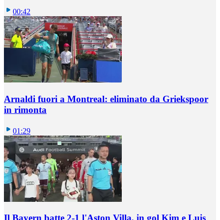
00:42
Arnaldi fuori a Montreal: eliminato da Griekspoor
in rimonta
01:29
Il Bayern batte 2-1 l'Aston Villa, in gol Kim e Luis