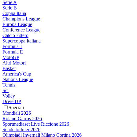
Serie A
Serie B
Coppa Italia
Champions League
Europa League
Conference League
Calcio Estero
Supercoppa Italiana
Formula 1
Formula E
MotoGP
Altri Motori
Basket
America's Cup
Nations League
Tennis
Sci
Volley
Drive UP
Speciali
Mondiali 2026
Roland Garros 2026
Sportmediaset Live Riccione 2026
Scudetto Inter 2026
Olimpiadi Invernali Milano Cortina 2026