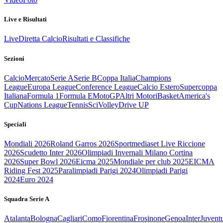
Live e Risultati
Live
Diretta Calcio
Risultati e Classifiche
Sezioni
Calcio
Mercato
Serie A
Serie B
Coppa Italia
Champions
League
Europa League
Conference League
Calcio Estero
Supercoppa
Italiana
Formula 1
Formula E
MotoGP
Altri Motori
Basket
America's
Cup
Nations League
Tennis
Sci
Volley
Drive UP
Speciali
Mondiali 2026
Roland Garros 2026
Sportmediaset Live Riccione
2026
Scudetto Inter 2026
Olimpiadi Invernali Milano Cortina
2026
Super Bowl 2026
Eicma 2025
Mondiale per club 2025
EICMA
Riding Fest 2025
Paralimpiadi Parigi 2024
Olimpiadi Parigi
2024
Euro 2024
Squadra Serie A
Atalanta
Bologna
Cagliari
Como
Fiorentina
Frosinone
Genoa
Inter
Juvent