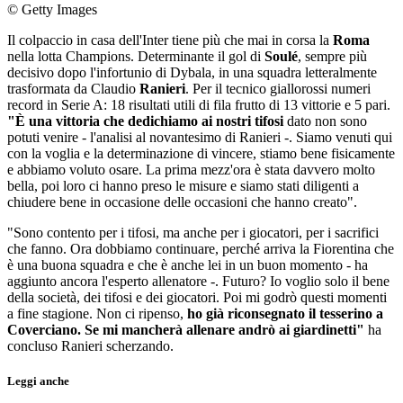
© Getty Images
Il colpaccio in casa dell'Inter tiene più che mai in corsa la
Roma
nella lotta Champions. Determinante il gol di
Soulé
, sempre più
decisivo dopo l'infortunio di Dybala, in una squadra letteralmente
trasformata da Claudio
Ranieri
. Per il tecnico giallorossi numeri
record in Serie A: 18 risultati utili di fila frutto di 13 vittorie e 5 pari.
"È una vittoria che dedichiamo ai nostri tifosi
dato non sono
potuti venire - l'analisi al novantesimo di Ranieri -. Siamo venuti qui
con la voglia e la determinazione di vincere, stiamo bene fisicamente
e abbiamo voluto osare. La prima mezz'ora è stata davvero molto
bella, poi loro ci hanno preso le misure e siamo stati diligenti a
chiudere bene in occasione delle occasioni che hanno creato".
"Sono contento per i tifosi, ma anche per i giocatori, per i sacrifici
che fanno. Ora dobbiamo continuare, perché arriva la Fiorentina che
è una buona squadra e che è anche lei in un buon momento - ha
aggiunto ancora l'esperto allenatore -. Futuro? Io voglio solo il bene
della società, dei tifosi e dei giocatori. Poi mi godrò questi momenti
a fine stagione. Non ci ripenso,
ho già riconsegnato il tesserino a
Coverciano. Se mi mancherà allenare andrò ai giardinetti"
ha
concluso Ranieri scherzando.
Leggi anche