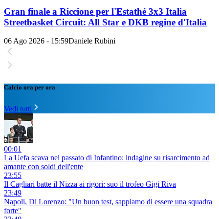
Gran finale a Riccione per l'Estathé 3x3 Italia
Streetbasket Circuit: All Star e DKB regine d'Italia
06 Ago 2026 - 15:59
Daniele Rubini
Calcio ora per ora
Vedi tutti
00:01
La Uefa scava nel passato di Infantino: indagine su risarcimento ad
amante con soldi dell'ente
23:55
Il Cagliari batte il Nizza ai rigori: suo il trofeo Gigi Riva
23:49
Napoli, Di Lorenzo: "Un buon test, sappiamo di essere una squadra
forte"