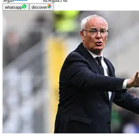
Segui
su
Seguici su
whatsapp
discover