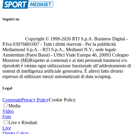
Seguici su
Copyright © 1999-
2026
RTI S.p.A. Business Digital -
P.Iva 03976881007 - Tutti i diritti riservati - Per la pubblicità
Mediamond S.p.A. - RTI S.p.A., Mediaset N.V., sede legale
Amsterdam (Paesi Bassi) - Uffici Viale Europa 46, 20093 Cologno
Monzese (MI)
Rispetto ai contenuti e ai dati personali trasmessi e/o
riprodotti è vietata ogni utilizzazione funzionale all’addestramento di
sistemi di intelligenza artificiale generativa. È altresì fatto divieto
espresso di utilizzare mezzi automatizzati di data scraping.
Legal
Corporate
Privacy Policy
Cookie Policy
Media
Video
Foto
Live e Risultati
Live
Diretta Calcio