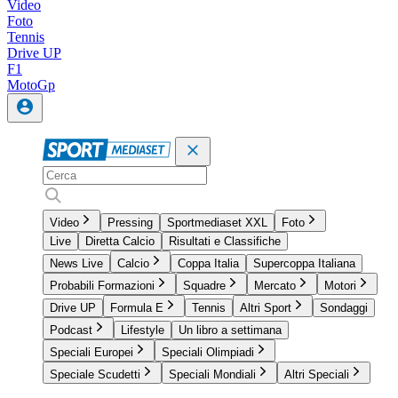
Video
Foto
Tennis
Drive UP
F1
MotoGp
Video
Pressing
Sportmediaset XXL
Foto
Live
Diretta Calcio
Risultati e Classifiche
News Live
Calcio
Coppa Italia
Supercoppa Italiana
Probabili Formazioni
Squadre
Mercato
Motori
Drive UP
Formula E
Tennis
Altri Sport
Sondaggi
Podcast
Lifestyle
Un libro a settimana
Speciali Europei
Speciali Olimpiadi
Speciale Scudetti
Speciali Mondiali
Altri Speciali