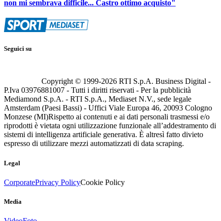
non mi sembrava difficile... Castro ottimo acquisto"
Seguici su
Copyright © 1999-
2026
RTI S.p.A. Business Digital -
P.Iva 03976881007 - Tutti i diritti riservati - Per la pubblicità
Mediamond S.p.A. - RTI S.p.A., Mediaset N.V., sede legale
Amsterdam (Paesi Bassi) - Uffici Viale Europa 46, 20093 Cologno
Monzese (MI)
Rispetto ai contenuti e ai dati personali trasmessi e/o
riprodotti è vietata ogni utilizzazione funzionale all’addestramento di
sistemi di intelligenza artificiale generativa. È altresì fatto divieto
espresso di utilizzare mezzi automatizzati di data scraping.
Legal
Corporate
Privacy Policy
Cookie Policy
Media
Video
Foto