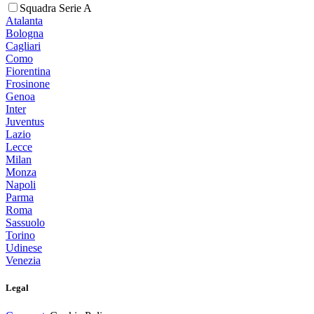
Squadra Serie A
Atalanta
Bologna
Cagliari
Como
Fiorentina
Frosinone
Genoa
Inter
Juventus
Lazio
Lecce
Milan
Monza
Napoli
Parma
Roma
Sassuolo
Torino
Udinese
Venezia
Legal