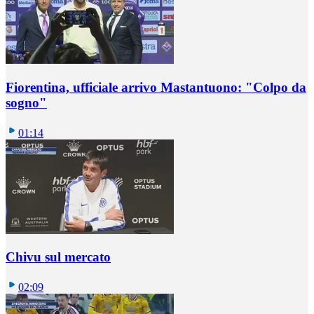
Fiorentina, ufficiale arrivo Mastantuono: "Colpo da
sogno"
01:14
Chivu sul mercato
02:09