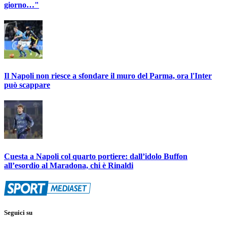
giorno…"
Il Napoli non riesce a sfondare il muro del Parma, ora l'Inter
può scappare
Cuesta a Napoli col quarto portiere: dall’idolo Buffon
all’esordio al Maradona, chi è Rinaldi
Seguici su