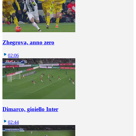
Zhegrova, anno zero
02:06
Dimarco, gioiello Inter
02:44