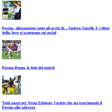
Parma, allenamento sotto gli occhi di... Andrea Agnelli. E i tifosi
della Juve si scatenano sui social
Parma-Roma, le foto del match
Tutti pazzi per Nesta Elphege, l'ariete che sta trascinando il
Parma alla salvezza