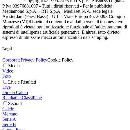
Copyright © 1999-
2026
RTI S.p.A. Business Digital -
P.Iva 03976881007 - Tutti i diritti riservati - Per la pubblicità
Mediamond S.p.A. - RTI S.p.A., Mediaset N.V., sede legale
Amsterdam (Paesi Bassi) - Uffici Viale Europa 46, 20093 Cologno
Monzese (MI)
Rispetto ai contenuti e ai dati personali trasmessi e/o
riprodotti è vietata ogni utilizzazione funzionale all’addestramento di
sistemi di intelligenza artificiale generativa. È altresì fatto divieto
espresso di utilizzare mezzi automatizzati di data scraping.
Legal
Corporate
Privacy Policy
Cookie Policy
Media
Video
Foto
Live e Risultati
Live
Diretta Calcio
Risultati e Classifiche
Sezioni
Calcio
Mercato
Serie A
Serie B
Coppa Italia