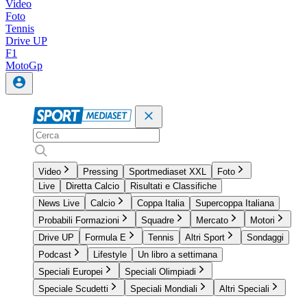
Video
Foto
Tennis
Drive UP
F1
MotoGp
Video
Pressing
Sportmediaset XXL
Foto
Live
Diretta Calcio
Risultati e Classifiche
News Live
Calcio
Coppa Italia
Supercoppa Italiana
Probabili Formazioni
Squadre
Mercato
Motori
Drive UP
Formula E
Tennis
Altri Sport
Sondaggi
Podcast
Lifestyle
Un libro a settimana
Speciali Europei
Speciali Olimpiadi
Speciale Scudetti
Speciali Mondiali
Altri Speciali