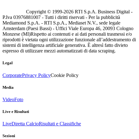
Copyright © 1999-
2026
RTI S.p.A. Business Digital -
P.Iva 03976881007 - Tutti i diritti riservati - Per la pubblicità
Mediamond S.p.A. - RTI S.p.A., Mediaset N.V., sede legale
Amsterdam (Paesi Bassi) - Uffici Viale Europa 46, 20093 Cologno
Monzese (MI)
Rispetto ai contenuti e ai dati personali trasmessi e/o
riprodotti è vietata ogni utilizzazione funzionale all’addestramento di
sistemi di intelligenza artificiale generativa. È altresì fatto divieto
espresso di utilizzare mezzi automatizzati di data scraping.
Legal
Corporate
Privacy Policy
Cookie Policy
Media
Video
Foto
Live e Risultati
Live
Diretta Calcio
Risultati e Classifiche
Sezioni