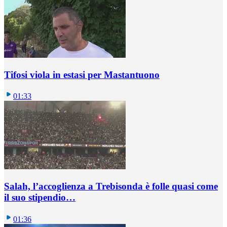
Tifosi viola in estasi per Mastantuono
01:33
Salah, l’accoglienza a Trebisonda è folle quasi come
il suo stipendio…
01:36