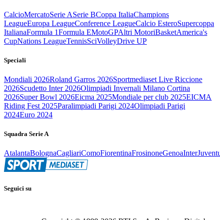
Calcio
Mercato
Serie A
Serie B
Coppa Italia
Champions
League
Europa League
Conference League
Calcio Estero
Supercoppa
Italiana
Formula 1
Formula E
MotoGP
Altri Motori
Basket
America's
Cup
Nations League
Tennis
Sci
Volley
Drive UP
Speciali
Mondiali 2026
Roland Garros 2026
Sportmediaset Live Riccione
2026
Scudetto Inter 2026
Olimpiadi Invernali Milano Cortina
2026
Super Bowl 2026
Eicma 2025
Mondiale per club 2025
EICMA
Riding Fest 2025
Paralimpiadi Parigi 2024
Olimpiadi Parigi
2024
Euro 2024
Squadra Serie A
Atalanta
Bologna
Cagliari
Como
Fiorentina
Frosinone
Genoa
Inter
Juvent
Seguici su