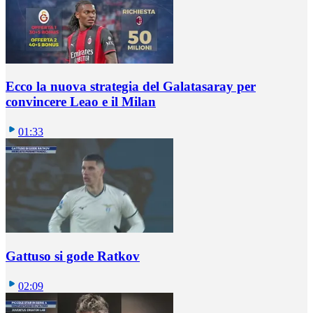
Ecco la nuova strategia del Galatasaray per
convincere Leao e il Milan
01:33
Gattuso si gode Ratkov
02:09