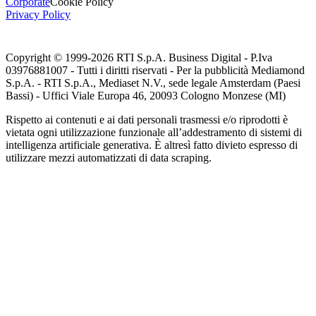
Corporate
Cookie Policy
Privacy Policy
Copyright © 1999-
2026
RTI S.p.A. Business Digital - P.Iva
03976881007 - Tutti i diritti riservati - Per la pubblicità Mediamond
S.p.A. - RTI S.p.A., Mediaset N.V., sede legale Amsterdam (Paesi
Bassi) - Uffici Viale Europa 46, 20093 Cologno Monzese (MI)
Rispetto ai contenuti e ai dati personali trasmessi e/o riprodotti è
vietata ogni utilizzazione funzionale all’addestramento di sistemi di
intelligenza artificiale generativa. È altresì fatto divieto espresso di
utilizzare mezzi automatizzati di data scraping.