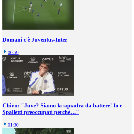
Domani c'è Juventus-Inter
00:59
Chivu: "Juve? Siamo la squadra da battere! Io e
Spalletti preoccupati perché…"
01:30