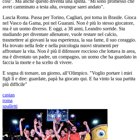
così". Ma anche questo diventa una spinta. "Mi sono promesso che
avrei camminato a testa alta, ovunque sarei andato".
Lascia Roma. Passa per Torino, Cagliari, poi torna in Brasile. Gioca
nel Vasco da Gama, poi nel Guarani. Non è più lo stesso giocatore,
ma è un uomo diverso. E oggi, a 38 anni, Leandro sorride. Sta
studiando per diventare allenatore, vuole restare nel calcio,
trasmettere ai giovani la sua esperienza, la sua fame, il suo coraggio.
Ha trovato nella fede e nella psicologia nuovi strumenti per
affrontare la vita. Non è più il difensore roccioso che lottava in area,
ma è diventato un padre, un compagno, un uomo che ha guardato in
faccia la morte e ha scelto di vivere.
E sogna di tornare, un giorno, all’Olimpico. "Voglio portare i miei
figli lì e dire: guardate, papà ha giocato qui. E ha vinto la sua partita
più difficile"
castan
roma
spalletti