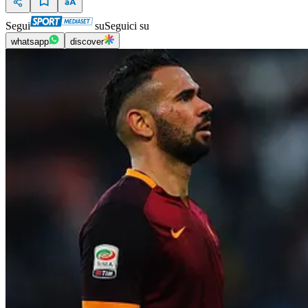
Segui
su
Seguici su
whatsapp
discover