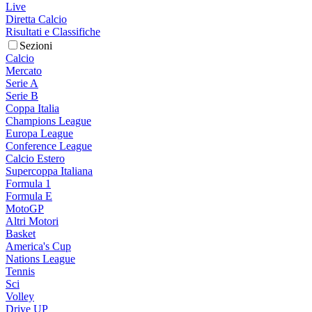
Live
Diretta Calcio
Risultati e Classifiche
Sezioni
Calcio
Mercato
Serie A
Serie B
Coppa Italia
Champions League
Europa League
Conference League
Calcio Estero
Supercoppa Italiana
Formula 1
Formula E
MotoGP
Altri Motori
Basket
America's Cup
Nations League
Tennis
Sci
Volley
Drive UP