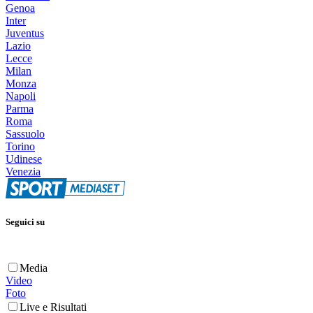
Genoa
Inter
Juventus
Lazio
Lecce
Milan
Monza
Napoli
Parma
Roma
Sassuolo
Torino
Udinese
Venezia
Seguici su
Media
Video
Foto
Live e Risultati