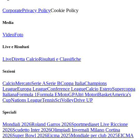
Corporate
Privacy Policy
Cookie Policy
Media
Video
Foto
Live e Risultati
Live
Diretta Calcio
Risultati e Classifiche
Sezioni
Calcio
Mercato
Serie A
Serie B
Coppa Italia
Champions
League
Europa League
Conference League
Calcio Estero
Supercoppa
Italiana
Formula 1
Formula E
MotoGP
Altri Motori
Basket
America's
Cup
Nations League
Tennis
Sci
Volley
Drive UP
Speciali
Mondiali 2026
Roland Garros 2026
Sportmediaset Live Riccione
2026
Scudetto Inter 2026
Olimpiadi Invernali Milano Cortina
2026
Super Bowl 2026
Eicma 2025
Mondiale per club 2025
EICMA