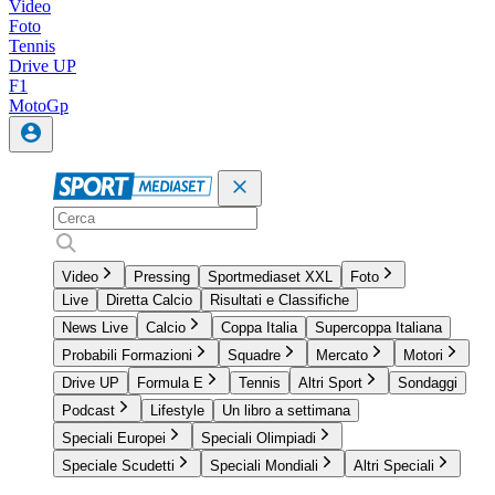
Video
Foto
Tennis
Drive UP
F1
MotoGp
Video
Pressing
Sportmediaset XXL
Foto
Live
Diretta Calcio
Risultati e Classifiche
News Live
Calcio
Coppa Italia
Supercoppa Italiana
Probabili Formazioni
Squadre
Mercato
Motori
Drive UP
Formula E
Tennis
Altri Sport
Sondaggi
Podcast
Lifestyle
Un libro a settimana
Speciali Europei
Speciali Olimpiadi
Speciale Scudetti
Speciali Mondiali
Altri Speciali