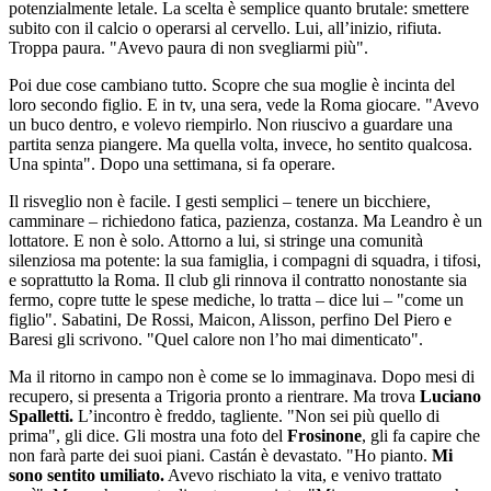
potenzialmente letale. La scelta è semplice quanto brutale: smettere
subito con il calcio o operarsi al cervello. Lui, all’inizio, rifiuta.
Troppa paura. "Avevo paura di non svegliarmi più".
Poi due cose cambiano tutto. Scopre che sua moglie è incinta del
loro secondo figlio. E in tv, una sera, vede la Roma giocare. "Avevo
un buco dentro, e volevo riempirlo. Non riuscivo a guardare una
partita senza piangere. Ma quella volta, invece, ho sentito qualcosa.
Una spinta". Dopo una settimana, si fa operare.
Il risveglio non è facile. I gesti semplici – tenere un bicchiere,
camminare – richiedono fatica, pazienza, costanza. Ma Leandro è un
lottatore. E non è solo. Attorno a lui, si stringe una comunità
silenziosa ma potente: la sua famiglia, i compagni di squadra, i tifosi,
e soprattutto la Roma. Il club gli rinnova il contratto nonostante sia
fermo, copre tutte le spese mediche, lo tratta – dice lui – "come un
figlio". Sabatini, De Rossi, Maicon, Alisson, perfino Del Piero e
Baresi gli scrivono. "Quel calore non l’ho mai dimenticato".
Ma il ritorno in campo non è come se lo immaginava. Dopo mesi di
recupero, si presenta a Trigoria pronto a rientrare. Ma trova
Luciano
Spalletti.
L’incontro è freddo, tagliente. "Non sei più quello di
prima", gli dice. Gli mostra una foto del
Frosinone
, gli fa capire che
non farà parte dei suoi piani. Castán è devastato. "Ho pianto.
Mi
sono sentito umiliato.
Avevo rischiato la vita, e venivo trattato