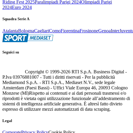
Riding Fest 2025
Paralimpiadi Parigi 2024
Olimpiadi Parigi
2024
Euro 2024
Squadra Serie A
Atalanta
Bologna
Cagliari
Como
Fiorentina
Frosinone
Genoa
Inter
Juvent
Seguici su
Copyright © 1999-
2026
RTI S.p.A. Business Digital -
P.Iva 03976881007 - Tutti i diritti riservati - Per la pubblicità
Mediamond S.p.A. - RTI S.p.A., Mediaset N.V., sede legale
Amsterdam (Paesi Bassi) - Uffici Viale Europa 46, 20093 Cologno
Monzese (MI)
Rispetto ai contenuti e ai dati personali trasmessi e/o
riprodotti è vietata ogni utilizzazione funzionale all’addestramento di
sistemi di intelligenza artificiale generativa. È altresì fatto divieto
espresso di utilizzare mezzi automatizzati di data scraping.
Legal
Corporate
Privacy Policy
Cookie Policy