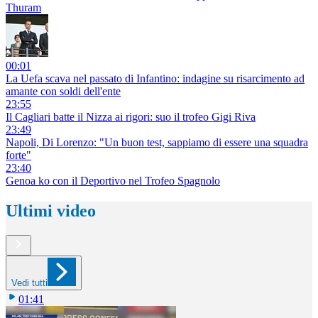
Thuram
00:01
La Uefa scava nel passato di Infantino: indagine su risarcimento ad
amante con soldi dell'ente
23:55
Il Cagliari batte il Nizza ai rigori: suo il trofeo Gigi Riva
23:49
Napoli, Di Lorenzo: "Un buon test, sappiamo di essere una squadra
forte"
23:40
Genoa ko con il Deportivo nel Trofeo Spagnolo
Ultimi video
Vedi tutti
01:41