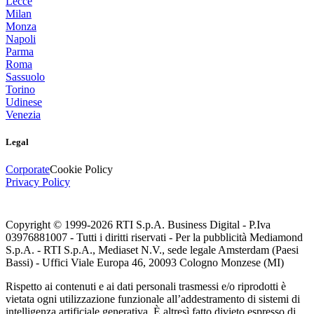
Lecce
Milan
Monza
Napoli
Parma
Roma
Sassuolo
Torino
Udinese
Venezia
Legal
Corporate
Cookie Policy
Privacy Policy
Copyright © 1999-
2026
RTI S.p.A. Business Digital - P.Iva
03976881007 - Tutti i diritti riservati - Per la pubblicità Mediamond
S.p.A. - RTI S.p.A., Mediaset N.V., sede legale Amsterdam (Paesi
Bassi) - Uffici Viale Europa 46, 20093 Cologno Monzese (MI)
Rispetto ai contenuti e ai dati personali trasmessi e/o riprodotti è
vietata ogni utilizzazione funzionale all’addestramento di sistemi di
intelligenza artificiale generativa. È altresì fatto divieto espresso di