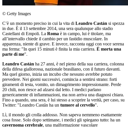
© Getty Images
C’è un momento preciso in cui la vita di
Leandro Castán
si spezza
in due. È il 13 settembre 2014, una sera qualunque allo stadio
Castellani di Empoli. La
Roma
è in campo, lui è titolare, ma
all’intervallo chiede il cambio per un fastidio muscolare. In
apparenza, niente di grave. E invece, racconta oggi con voce serena
ma ferma: "In quei 15 minuti è finita la mia carriera.
È morta una
parte di me
".
Leandro Castán
ha 27 anni, è nel pieno della sua carriera, colonna
della difesa giallorossa, nazionale brasiliano, con il futuro davanti.
Ma quel giorno, inizia un incubo che nessuno avrebbe potuto
prevedere. Nei giorni successivi, comincia a sentirsi strano: forti
giramenti di testa, vomito, un dimagrimento impressionante. Perde
20 chili, non riesce ad alzarsi dal letto. I medici parlano
genericamente di infiammazioni, ma non arriva una diagnosi chiara.
Fino a quando, una sera, è lui stesso a scoprire la verità, per caso, su
Twitter: "Leandro Castán ha un
tumore al cervello
".
Lì, il mondo gli crolla addosso. Non sapeva nemmeno esattamente
cosa fosse. Solo dopo settimane, i medici gli spiegano tutto: ha un
cavernoma cerebrale
, una malformazione vascolare