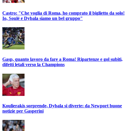
Castro: "Che voglia di Roma, ho comprato il biglietto da solo!
Io, Soulé e Dybala siamo un bel gruppo"
Gasp, quanto lavoro da fare a Roma! Ripartenze e gol subiti,
difetti letali verso la Champions
Koulierakis sorprende, Dybala si diverte: da Newport buone
notizie per Gasperini