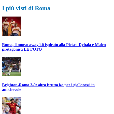
I più visti di Roma
Roma, il nuovo away kit ispirato alla Pietas: Dybala e Malen
protagonisti LE FOTO
Brighton-Roma 3-0: altro brutto ko per i giallorossi in
amichevole