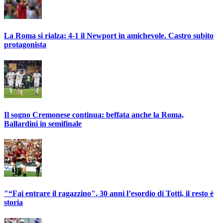
La Roma si rialza: 4-1 il Newport in amichevole. Castro subito
protagonista
Il sogno Cremonese continua: beffata anche la Roma,
Ballardini in semifinale
"“Fai entrare il ragazzino". 30 anni l’esordio di Totti, il resto è
storia