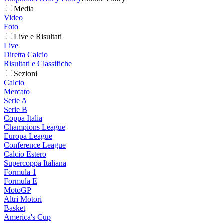
Media
Video
Foto
Live e Risultati
Live
Diretta Calcio
Risultati e Classifiche
Sezioni
Calcio
Mercato
Serie A
Serie B
Coppa Italia
Champions League
Europa League
Conference League
Calcio Estero
Supercoppa Italiana
Formula 1
Formula E
MotoGP
Altri Motori
Basket
America's Cup