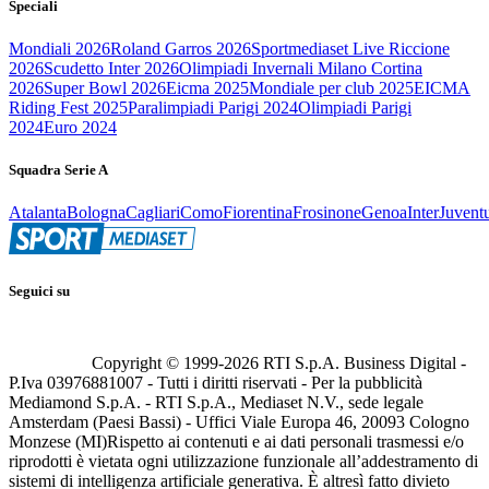
Speciali
Mondiali 2026
Roland Garros 2026
Sportmediaset Live Riccione
2026
Scudetto Inter 2026
Olimpiadi Invernali Milano Cortina
2026
Super Bowl 2026
Eicma 2025
Mondiale per club 2025
EICMA
Riding Fest 2025
Paralimpiadi Parigi 2024
Olimpiadi Parigi
2024
Euro 2024
Squadra Serie A
Atalanta
Bologna
Cagliari
Como
Fiorentina
Frosinone
Genoa
Inter
Juvent
Seguici su
Copyright © 1999-
2026
RTI S.p.A. Business Digital -
P.Iva 03976881007 - Tutti i diritti riservati - Per la pubblicità
Mediamond S.p.A. - RTI S.p.A., Mediaset N.V., sede legale
Amsterdam (Paesi Bassi) - Uffici Viale Europa 46, 20093 Cologno
Monzese (MI)
Rispetto ai contenuti e ai dati personali trasmessi e/o
riprodotti è vietata ogni utilizzazione funzionale all’addestramento di
sistemi di intelligenza artificiale generativa. È altresì fatto divieto