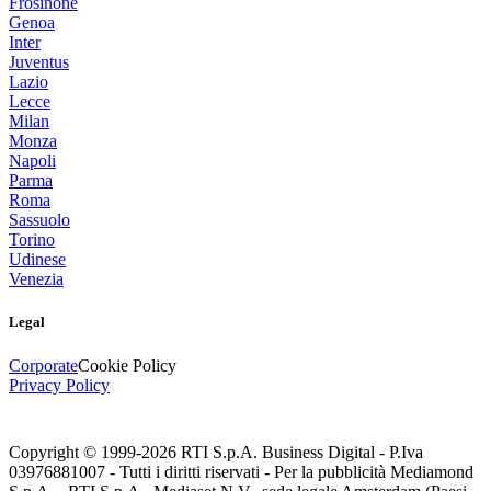
Frosinone
Genoa
Inter
Juventus
Lazio
Lecce
Milan
Monza
Napoli
Parma
Roma
Sassuolo
Torino
Udinese
Venezia
Legal
Corporate
Cookie Policy
Privacy Policy
Copyright © 1999-
2026
RTI S.p.A. Business Digital - P.Iva
03976881007 - Tutti i diritti riservati - Per la pubblicità Mediamond