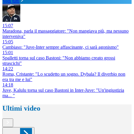
Vedi tutti
15:07
Maradona, parla il massaggiatore: "Non mangiava più, ma nessuno
interveniva"
15:05
Cambiaso: "Juve-Inter sempre affascinante, ci sarà agonismo"
15:01
Spalletti torna sul caso Bastoni: "Non abbiamo creato grossi
strascichi"
14:22
Roma, Cristante: "Lo scudetto un sogno. Dybala? Il diverbio non
era tra me e lui"
14:18
Juve, Kalulu torna sul caso Bastoni in Inter-Juve: "Un'ingiustizia
ma... "
Ultimi video