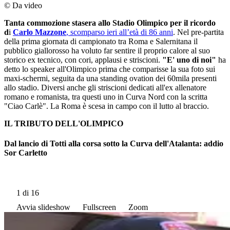
© Da video
Tanta commozione stasera allo Stadio Olimpico per il ricordo
d
i
Carlo Mazzone
, scomparso ieri all’età di 86 anni
. Nel pre-partita
della prima giornata di campionato tra Roma e Salernitana il
pubblico giallorosso ha voluto far sentire il proprio calore al suo
storico ex tecnico, con cori, applausi e striscioni.
"E' uno di noi"
ha
detto lo speaker all'Olimpico prima che comparisse la sua foto sui
maxi-schermi, seguita da una standing ovation dei 60mila presenti
allo stadio. Diversi anche gli striscioni dedicati all'ex allenatore
romano e romanista, tra questi uno in Curva Nord con la scritta
"Ciao Carlè". La Roma è scesa in campo con il lutto al braccio.
IL TRIBUTO DELL'OLIMPICO
Dal lancio di Totti alla corsa sotto la Curva dell'Atalanta: addio
Sor Carletto
1
di 16
Avvia slideshow
Fullscreen
Zoom