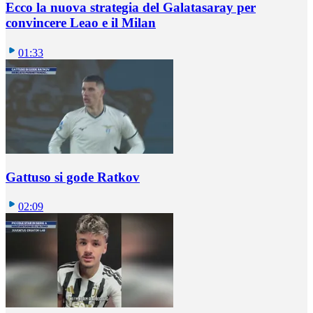
Ecco la nuova strategia del Galatasaray per
convincere Leao e il Milan
01:33
Gattuso si gode Ratkov
02:09