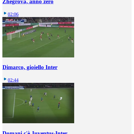
Zhegrova, anno zero
02:06
Dimarco, gioiello Inter
02:44
Domani c'è Juventus-Inter