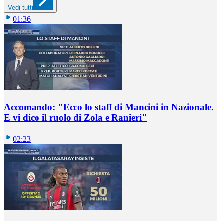
Vedi tutti
01:36
Accomando: "Ecco lo staff di Mancini in Nazionale.
E vi dico il ruolo di Zola e Ranieri"
02:23