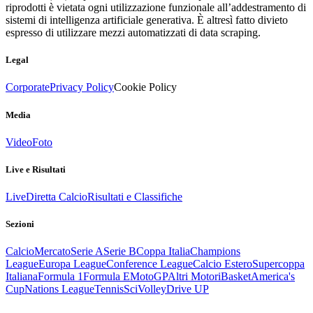
riprodotti è vietata ogni utilizzazione funzionale all’addestramento di
sistemi di intelligenza artificiale generativa. È altresì fatto divieto
espresso di utilizzare mezzi automatizzati di data scraping.
Legal
Corporate
Privacy Policy
Cookie Policy
Media
Video
Foto
Live e Risultati
Live
Diretta Calcio
Risultati e Classifiche
Sezioni
Calcio
Mercato
Serie A
Serie B
Coppa Italia
Champions
League
Europa League
Conference League
Calcio Estero
Supercoppa
Italiana
Formula 1
Formula E
MotoGP
Altri Motori
Basket
America's
Cup
Nations League
Tennis
Sci
Volley
Drive UP