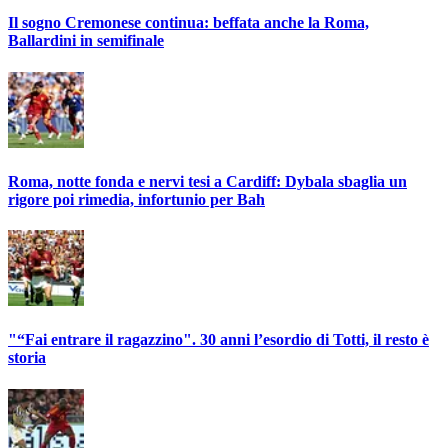
Il sogno Cremonese continua: beffata anche la Roma,
Ballardini in semifinale
Roma, notte fonda e nervi tesi a Cardiff: Dybala sbaglia un
rigore poi rimedia, infortunio per Bah
"“Fai entrare il ragazzino". 30 anni l’esordio di Totti, il resto è
storia