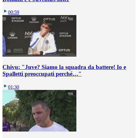
00:59
Chivu: "Juve? Siamo la squadra da battere! Io e
Spalletti preoccupati perché…"
01:30