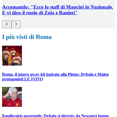
Accomando: "Ecco lo staff di Mancini in Nazionale.
E vi dico il ruolo di Zola e Ranieri"
I più visti di Roma
Roma, il nuovo away kit ispirato alla Pietas: Dybala e Malen
protagonisti LE FOTO
Koulierakis sorprende, Dybala si diverte: da Newport buone