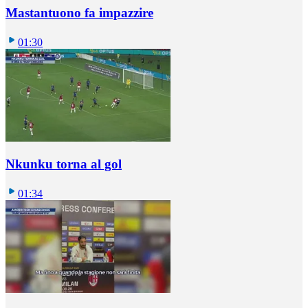
Mastantuono fa impazzire
01:30
Nkunku torna al gol
01:34