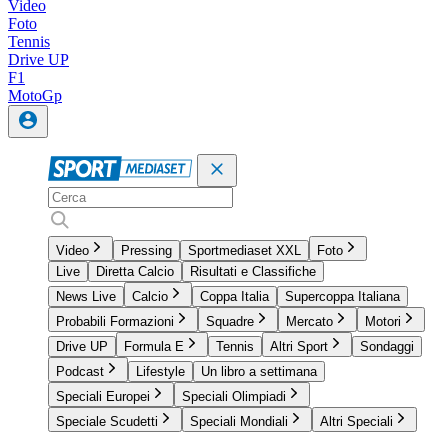
Video
Foto
Tennis
Drive UP
F1
MotoGp
Video
Pressing
Sportmediaset XXL
Foto
Live
Diretta Calcio
Risultati e Classifiche
News Live
Calcio
Coppa Italia
Supercoppa Italiana
Probabili Formazioni
Squadre
Mercato
Motori
Drive UP
Formula E
Tennis
Altri Sport
Sondaggi
Podcast
Lifestyle
Un libro a settimana
Speciali Europei
Speciali Olimpiadi
Speciale Scudetti
Speciali Mondiali
Altri Speciali