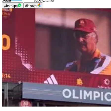
Segui
su
Seguici su
whatsapp
discover