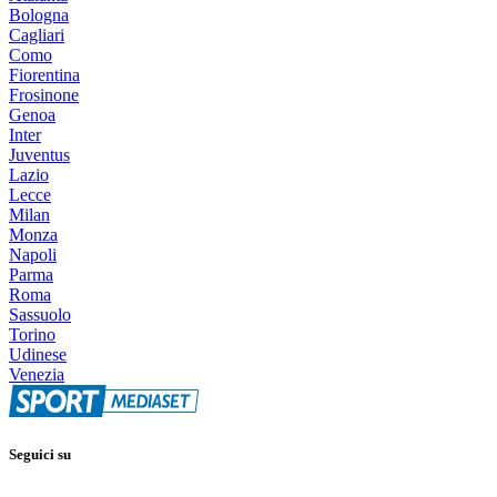
Bologna
Cagliari
Como
Fiorentina
Frosinone
Genoa
Inter
Juventus
Lazio
Lecce
Milan
Monza
Napoli
Parma
Roma
Sassuolo
Torino
Udinese
Venezia
Seguici su