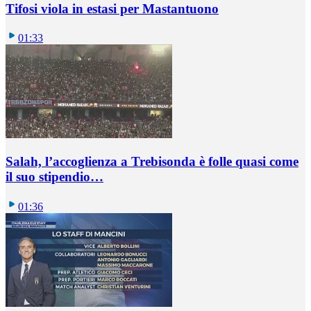
Tifosi viola in estasi per Mastantuono
01:33
Salah, l’accoglienza a Trebisonda è folle quasi come
il suo stipendio…
01:36