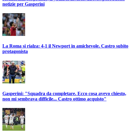
notizie per Gasperini
La Roma si rialza: 4-1 il Newport in amichevole. Castro subito
protagonista
Gasperini: "Squadra da completare. Ecco cosa avevo chiesto,
non mi sembrava difficile... Castro ottimo acquisto"