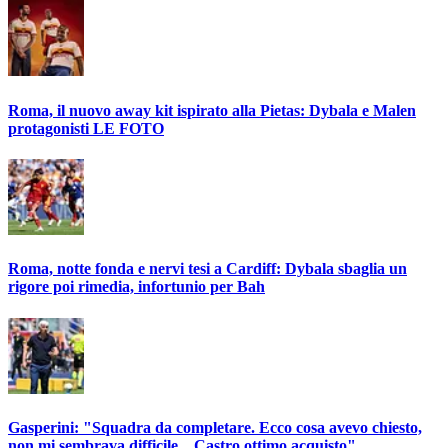
Roma, il nuovo away kit ispirato alla Pietas: Dybala e Malen
protagonisti LE FOTO
Roma, notte fonda e nervi tesi a Cardiff: Dybala sbaglia un
rigore poi rimedia, infortunio per Bah
Gasperini: "Squadra da completare. Ecco cosa avevo chiesto,
non mi sembrava difficile... Castro ottimo acquisto"