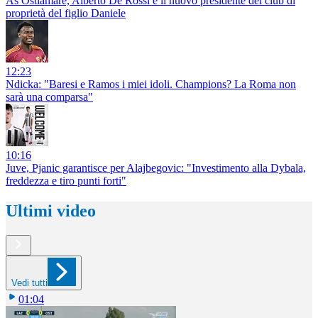
As Ostiamare, Alberto De Rossi è il nuovo presidente del club di
proprietà del figlio Daniele
12:23
Ndicka: "Baresi e Ramos i miei idoli. Champions? La Roma non
sarà una comparsa"
10:16
Juve, Pjanic garantisce per Alajbegovic: "Investimento alla Dybala,
freddezza e tiro punti forti"
Ultimi video
Vedi tutti
01:04