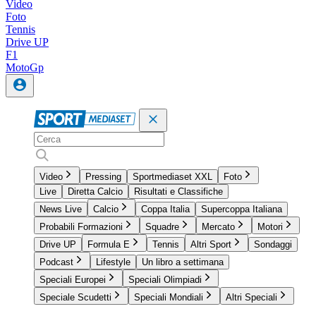
Video
Foto
Tennis
Drive UP
F1
MotoGp
Video
Pressing
Sportmediaset XXL
Foto
Live
Diretta Calcio
Risultati e Classifiche
News Live
Calcio
Coppa Italia
Supercoppa Italiana
Probabili Formazioni
Squadre
Mercato
Motori
Drive UP
Formula E
Tennis
Altri Sport
Sondaggi
Podcast
Lifestyle
Un libro a settimana
Speciali Europei
Speciali Olimpiadi
Speciale Scudetti
Speciali Mondiali
Altri Speciali