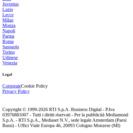
Juventus
Lazio
Lecce
Milan
Monza
Napoli
Parma
Roma
Sassuolo
Torino
Udinese
Venezia
Legal
Corporate
Cookie Policy
Privacy Policy
Copyright © 1999-
2026
RTI S.p.A. Business Digital - P.Iva
03976881007 - Tutti i diritti riservati - Per la pubblicità Mediamond
S.p.A. - RTI S.p.A., Mediaset N.V., sede legale Amsterdam (Paesi
Bassi) - Uffici Viale Europa 46, 20093 Cologno Monzese (MI)