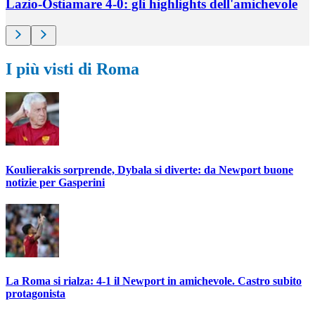
Lazio-Ostiamare 4-0: gli highlights dell'amichevole
I più visti di Roma
Koulierakis sorprende, Dybala si diverte: da Newport buone
notizie per Gasperini
La Roma si rialza: 4-1 il Newport in amichevole. Castro subito
protagonista