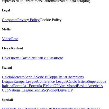
espresso di utilizzare mezzi automatizzati di data scraping.
Legal
Corporate
Privacy Policy
Cookie Policy
Media
Video
Foto
Live e Risultati
Live
Diretta Calcio
Risultati e Classifiche
Sezioni
Calcio
Mercato
Serie A
Serie B
Coppa Italia
Champions
League
Europa League
Conference League
Calcio Estero
Supercoppa
Italiana
Formula 1
Formula E
MotoGP
Altri Motori
Basket
America's
Cup
Nations League
Tennis
Sci
Volley
Drive UP
Speciali