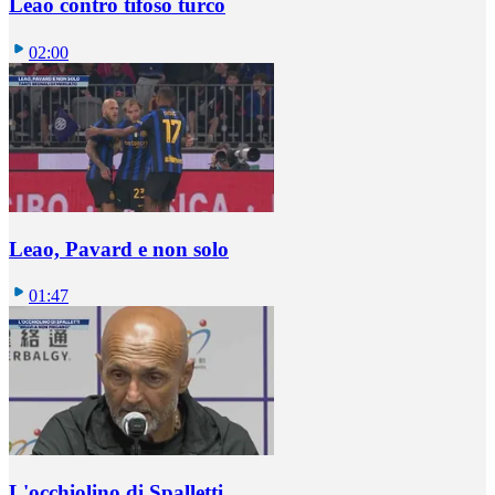
Leao contro tifoso turco
02:00
Leao, Pavard e non solo
01:47
L'occhiolino di Spalletti