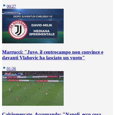
00:27
Marrucci: "Juve, il centrocampo non convince e
davanti Vlahovic ha lasciato un vuoto"
01:26
Calciomercato, Accomando: "Napoli, ecco cosa