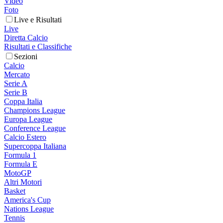
Video
Foto
Live e Risultati
Live
Diretta Calcio
Risultati e Classifiche
Sezioni
Calcio
Mercato
Serie A
Serie B
Coppa Italia
Champions League
Europa League
Conference League
Calcio Estero
Supercoppa Italiana
Formula 1
Formula E
MotoGP
Altri Motori
Basket
America's Cup
Nations League
Tennis