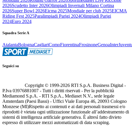
Mondiali 2026
Roland Garros 2026
Sportmediaset Live Riccione
2026
Scudetto Inter 2026
Olimpiadi Invernali Milano Cortina
2026
Super Bowl 2026
Eicma 2025
Mondiale per club 2025
EICMA
Riding Fest 2025
Paralimpiadi Parigi 2024
Olimpiadi Parigi
2024
Euro 2024
Squadra Serie A
Atalanta
Bologna
Cagliari
Como
Fiorentina
Frosinone
Genoa
Inter
Juvent
Seguici su
Copyright © 1999-
2026
RTI S.p.A. Business Digital -
P.Iva 03976881007 - Tutti i diritti riservati - Per la pubblicità
Mediamond S.p.A. - RTI S.p.A., Mediaset N.V., sede legale
Amsterdam (Paesi Bassi) - Uffici Viale Europa 46, 20093 Cologno
Monzese (MI)
Rispetto ai contenuti e ai dati personali trasmessi e/o
riprodotti è vietata ogni utilizzazione funzionale all’addestramento di
sistemi di intelligenza artificiale generativa. È altresì fatto divieto
espresso di utilizzare mezzi automatizzati di data scraping.