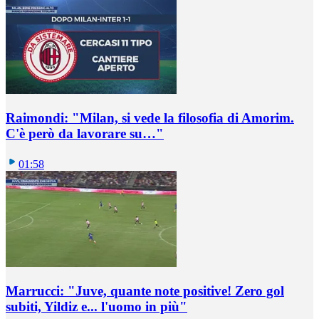
Raimondi: "Milan, si vede la filosofia di Amorim.
C'è però da lavorare su…"
01:58
Marrucci: "Juve, quante note positive! Zero gol
subiti, Yildiz e... l'uomo in più"