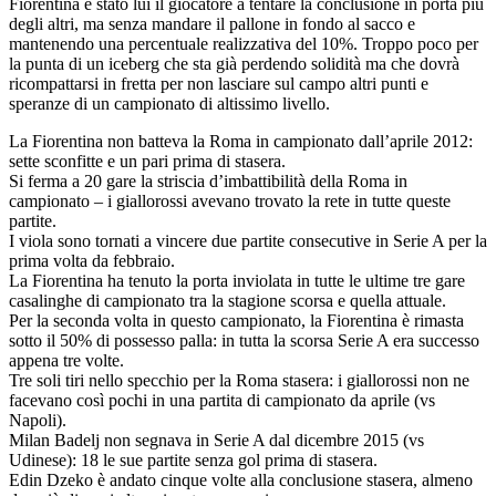
Fiorentina è stato lui il giocatore a tentare la conclusione in porta più
degli altri, ma senza mandare il pallone in fondo al sacco e
mantenendo una percentuale realizzativa del 10%. Troppo poco per
la punta di un iceberg che sta già perdendo solidità ma che dovrà
ricompattarsi in fretta per non lasciare sul campo altri punti e
speranze di un campionato di altissimo livello.
La Fiorentina non batteva la Roma in campionato dall’aprile 2012:
sette sconfitte e un pari prima di stasera.
Si ferma a 20 gare la striscia d’imbattibilità della Roma in
campionato – i giallorossi avevano trovato la rete in tutte queste
partite.
I viola sono tornati a vincere due partite consecutive in Serie A per la
prima volta da febbraio.
La Fiorentina ha tenuto la porta inviolata in tutte le ultime tre gare
casalinghe di campionato tra la stagione scorsa e quella attuale.
Per la seconda volta in questo campionato, la Fiorentina è rimasta
sotto il 50% di possesso palla: in tutta la scorsa Serie A era successo
appena tre volte.
Tre soli tiri nello specchio per la Roma stasera: i giallorossi non ne
facevano così pochi in una partita di campionato da aprile (vs
Napoli).
Milan Badelj non segnava in Serie A dal dicembre 2015 (vs
Udinese): 18 le sue partite senza gol prima di stasera.
Edin Dzeko è andato cinque volte alla conclusione stasera, almeno