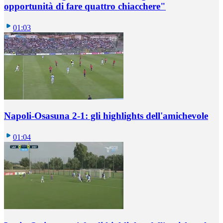
opportunità di fare quattro chiacchere"
01:03
Napoli-Osasuna 2-1: gli highlights dell'amichevole
01:04