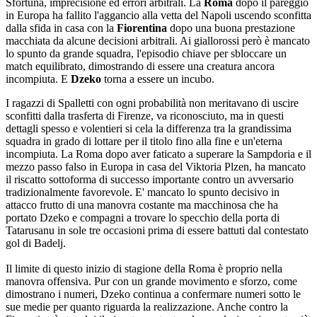
Sfortuna, imprecisione ed errori arbitrali. La
Roma
dopo il pareggio
in Europa ha fallito l'aggancio alla vetta del Napoli uscendo sconfitta
dalla sfida in casa con la
Fiorentina
dopo una buona prestazione
macchiata da alcune decisioni arbitrali. Ai giallorossi però è mancato
lo spunto da grande squadra, l'episodio chiave per sbloccare un
match equilibrato, dimostrando di essere una creatura ancora
incompiuta. E
Dzeko
torna a essere un incubo.
I ragazzi di Spalletti con ogni probabilità non meritavano di uscire
sconfitti dalla trasferta di Firenze, va riconosciuto, ma in questi
dettagli spesso e volentieri si cela la differenza tra la grandissima
squadra in grado di lottare per il titolo fino alla fine e un'eterna
incompiuta. La Roma dopo aver faticato a superare la Sampdoria e il
mezzo passo falso in Europa in casa del Viktoria Plzen, ha mancato
il riscatto sottoforma di successo importante contro un avversario
tradizionalmente favorevole. E' mancato lo spunto decisivo in
attacco frutto di una manovra costante ma macchinosa che ha
portato Dzeko e compagni a trovare lo specchio della porta di
Tatarusanu in sole tre occasioni prima di essere battuti dal contestato
gol di Badelj.
Il limite di questo inizio di stagione della Roma è proprio nella
manovra offensiva. Pur con un grande movimento e sforzo, come
dimostrano i numeri, Dzeko continua a confermare numeri sotto le
sue medie per quanto riguarda la realizzazione. Anche contro la