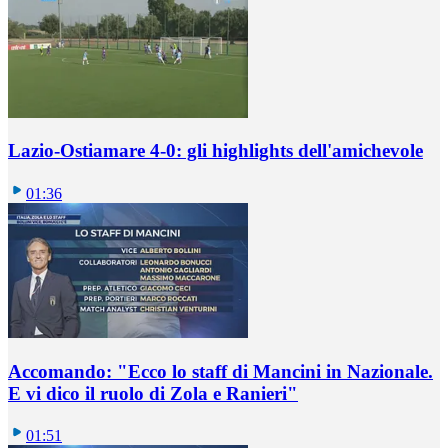
Lazio-Ostiamare 4-0: gli highlights dell'amichevole
01:36
Accomando: "Ecco lo staff di Mancini in Nazionale.
E vi dico il ruolo di Zola e Ranieri"
01:51