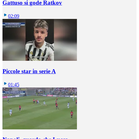
Gattuso si gode Ratkov
02:09
Piccole star in serie A
01:45