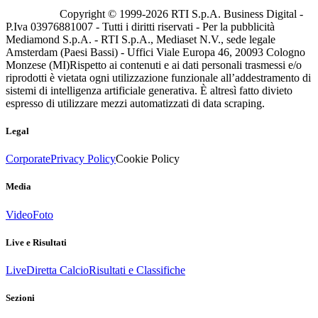
Copyright © 1999-
2026
RTI S.p.A. Business Digital -
P.Iva 03976881007 - Tutti i diritti riservati - Per la pubblicità
Mediamond S.p.A. - RTI S.p.A., Mediaset N.V., sede legale
Amsterdam (Paesi Bassi) - Uffici Viale Europa 46, 20093 Cologno
Monzese (MI)
Rispetto ai contenuti e ai dati personali trasmessi e/o
riprodotti è vietata ogni utilizzazione funzionale all’addestramento di
sistemi di intelligenza artificiale generativa. È altresì fatto divieto
espresso di utilizzare mezzi automatizzati di data scraping.
Legal
Corporate
Privacy Policy
Cookie Policy
Media
Video
Foto
Live e Risultati
Live
Diretta Calcio
Risultati e Classifiche
Sezioni