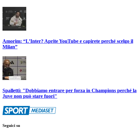
Amorim: “L’Inter? Aprite YouTube e capirete perché scelgo il
Milan”
Spalletti: "Dobbiamo entrare per forza in Champions perché la
Juve non può stare fuori"
Seguici su