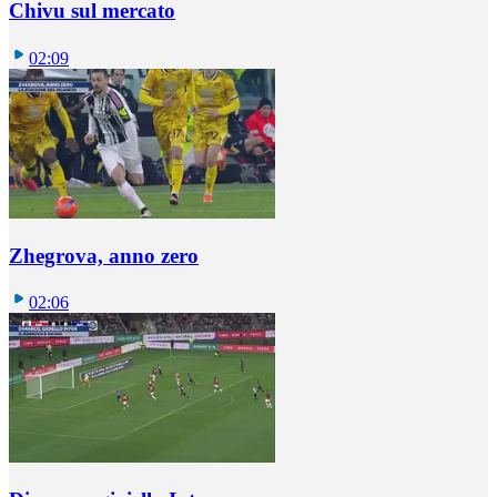
Chivu sul mercato
02:09
Zhegrova, anno zero
02:06