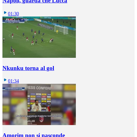
Napoli, guarda che Lucca
01:30
Nkunku torna al gol
01:34
Amorim non si nasconde