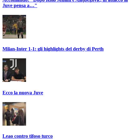
Juve pensa a…"
Milan-Inter 1-1: gli highlights del derby di Perth
Ecco la nuova Juve
Leao contro tifoso turco