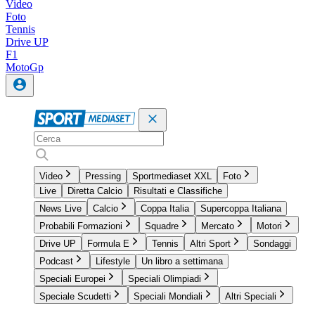
Video
Foto
Tennis
Drive UP
F1
MotoGp
Video
Pressing
Sportmediaset XXL
Foto
Live
Diretta Calcio
Risultati e Classifiche
News Live
Calcio
Coppa Italia
Supercoppa Italiana
Probabili Formazioni
Squadre
Mercato
Motori
Drive UP
Formula E
Tennis
Altri Sport
Sondaggi
Podcast
Lifestyle
Un libro a settimana
Speciali Europei
Speciali Olimpiadi
Speciale Scudetti
Speciali Mondiali
Altri Speciali