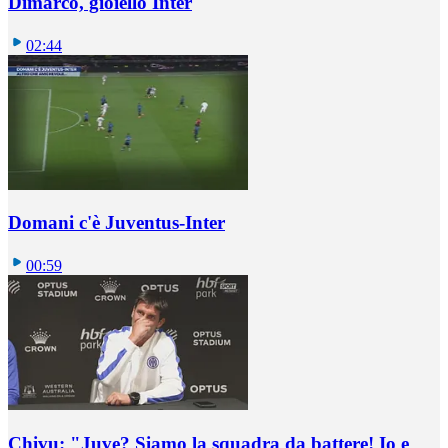
Dimarco, gioiello Inter
02:44
Domani c'è Juventus-Inter
00:59
Chivu: "Juve? Siamo la squadra da battere! Io e