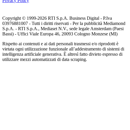
Privacy Policy
Copyright © 1999-
2026
RTI S.p.A. Business Digital - P.Iva
03976881007 - Tutti i diritti riservati - Per la pubblicità Mediamond
S.p.A. - RTI S.p.A., Mediaset N.V., sede legale Amsterdam (Paesi
Bassi) - Uffici Viale Europa 46, 20093 Cologno Monzese (MI)
Rispetto ai contenuti e ai dati personali trasmessi e/o riprodotti è
vietata ogni utilizzazione funzionale all’addestramento di sistemi di
intelligenza artificiale generativa. È altresì fatto divieto espresso di
utilizzare mezzi automatizzati di data scraping.