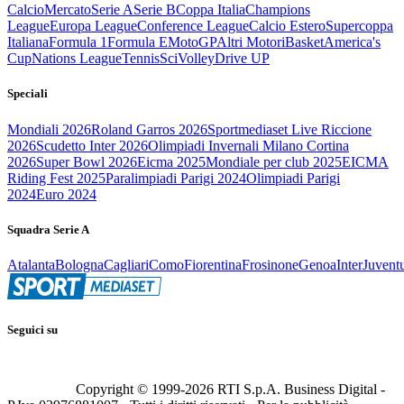
Calcio
Mercato
Serie A
Serie B
Coppa Italia
Champions
League
Europa League
Conference League
Calcio Estero
Supercoppa
Italiana
Formula 1
Formula E
MotoGP
Altri Motori
Basket
America's
Cup
Nations League
Tennis
Sci
Volley
Drive UP
Speciali
Mondiali 2026
Roland Garros 2026
Sportmediaset Live Riccione
2026
Scudetto Inter 2026
Olimpiadi Invernali Milano Cortina
2026
Super Bowl 2026
Eicma 2025
Mondiale per club 2025
EICMA
Riding Fest 2025
Paralimpiadi Parigi 2024
Olimpiadi Parigi
2024
Euro 2024
Squadra Serie A
Atalanta
Bologna
Cagliari
Como
Fiorentina
Frosinone
Genoa
Inter
Juvent
Seguici su
Copyright © 1999-
2026
RTI S.p.A. Business Digital -