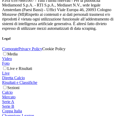
P.Iva 03976881007 - Tutti i diritti riservati - Per la pubblicità
Mediamond S.p.A. - RTI S.p.A., Mediaset N.V., sede legale
Amsterdam (Paesi Bassi) - Uffici Viale Europa 46, 20093 Cologno
Monzese (MI)
Rispetto ai contenuti e ai dati personali trasmessi e/o
riprodotti è vietata ogni utilizzazione funzionale all’addestramento di
sistemi di intelligenza artificiale generativa. È altresì fatto divieto
espresso di utilizzare mezzi automatizzati di data scraping.
Legal
Corporate
Privacy Policy
Cookie Policy
Media
Video
Foto
Live e Risultati
Live
Diretta Calcio
Risultati e Classifiche
Sezioni
Calcio
Mercato
Serie A
Serie B
Coppa Italia
Champions League