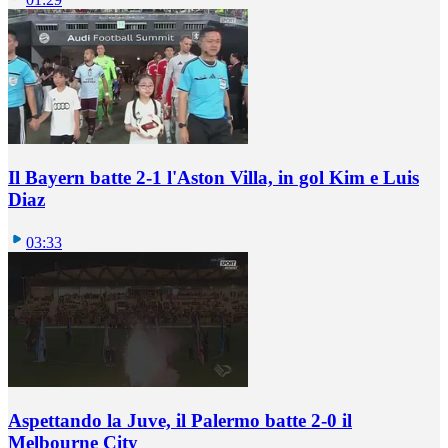
Il Bayern batte 2-1 l'Aston Villa, in gol Kim e Luis
Diaz
03:33
Aspettando la Juve, il Palermo batte 2-0 il
Melbourne City