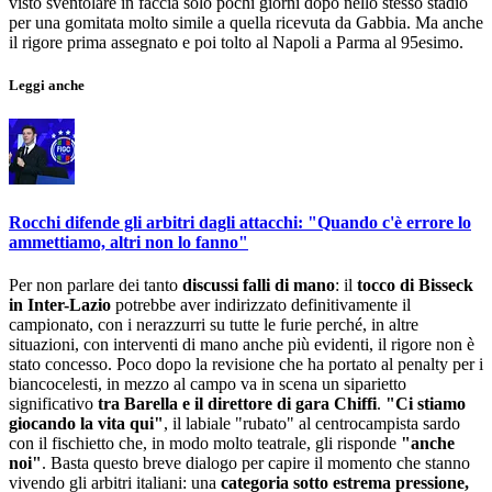
visto sventolare in faccia solo pochi giorni dopo nello stesso stadio
per una gomitata molto simile a quella ricevuta da Gabbia. Ma anche
il rigore prima assegnato e poi tolto al Napoli a Parma al 95esimo.
Leggi anche
Rocchi difende gli arbitri dagli attacchi: "Quando c'è errore lo
ammettiamo, altri non lo fanno"
Per non parlare dei tanto
discussi falli di mano
: il
tocco di Bisseck
in Inter-Lazio
potrebbe aver indirizzato definitivamente il
campionato, con i nerazzurri su tutte le furie perché, in altre
situazioni, con interventi di mano anche più evidenti, il rigore non è
stato concesso. Poco dopo la revisione che ha portato al penalty per i
biancocelesti, in mezzo al campo va in scena un siparietto
significativo
tra Barella e il direttore di gara Chiffi
.
"Ci stiamo
giocando la vita qui"
, il labiale "rubato" al centrocampista sardo
con il fischietto che, in modo molto teatrale, gli risponde
"anche
noi"
. Basta questo breve dialogo per capire il momento che stanno
vivendo gli arbitri italiani: una
categoria sotto estrema pressione,