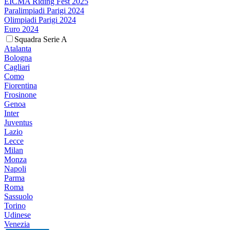
EICMA Riding Fest 2025
Paralimpiadi Parigi 2024
Olimpiadi Parigi 2024
Euro 2024
Squadra Serie A
Atalanta
Bologna
Cagliari
Como
Fiorentina
Frosinone
Genoa
Inter
Juventus
Lazio
Lecce
Milan
Monza
Napoli
Parma
Roma
Sassuolo
Torino
Udinese
Venezia