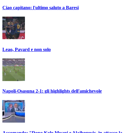
Ciao capitano: l'ultimo saluto a Baresi
Leao, Pavard e non solo
Napoli-Osasuna 2-1: gli highlights dell'amichevole
Accomando: "Dopo Kolo Muani e Alajbegovic, in attacco la