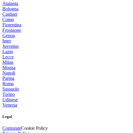
Atalanta
Bologna
Cagliari
Como
Fiorentina
Frosinone
Genoa
Inter
Juventus
Lazio
Lecce
Milan
Monza
Napoli
Parma
Roma
Sassuolo
Torino
Udinese
Venezia
Legal
Corporate
Cookie Policy