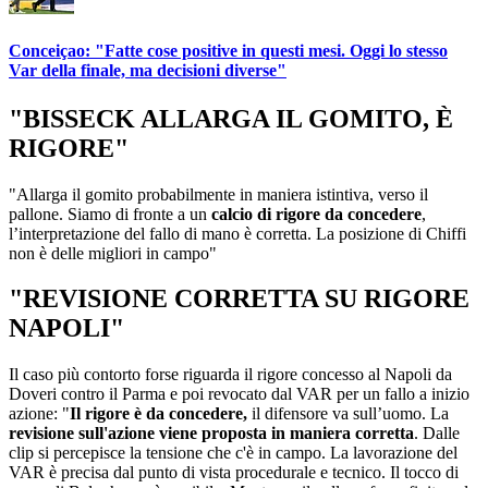
Conceiçao: "Fatte cose positive in questi mesi. Oggi lo stesso
Var della finale, ma decisioni diverse"
"BISSECK ALLARGA IL GOMITO, È
RIGORE"
"Allarga il gomito probabilmente in maniera istintiva, verso il
pallone. Siamo di fronte a un
calcio di rigore da concedere
,
l’interpretazione del fallo di mano è corretta. La posizione di Chiffi
non è delle migliori in campo"
"REVISIONE CORRETTA SU RIGORE
NAPOLI"
Il caso più contorto forse riguarda il rigore concesso al Napoli da
Doveri contro il Parma e poi revocato dal VAR per un fallo a inizio
azione: "
Il rigore è da concedere,
il difensore va sull’uomo. La
revisione sull'azione viene proposta in maniera corretta
. Dalle
clip si percepisce la tensione che c'è in campo. La lavorazione del
VAR è precisa dal punto di vista procedurale e tecnico. Il tocco di