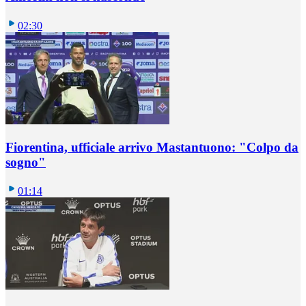
02:30
Fiorentina, ufficiale arrivo Mastantuono: "Colpo da
sogno"
01:14