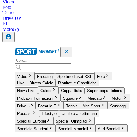
Video
Foto
Tennis
Drive UP
F1
MotoGp
Video
Pressing
Sportmediaset XXL
Foto
Live
Diretta Calcio
Risultati e Classifiche
News Live
Calcio
Coppa Italia
Supercoppa Italiana
Probabili Formazioni
Squadre
Mercato
Motori
Drive UP
Formula E
Tennis
Altri Sport
Sondaggi
Podcast
Lifestyle
Un libro a settimana
Speciali Europei
Speciali Olimpiadi
Speciale Scudetti
Speciali Mondiali
Altri Speciali