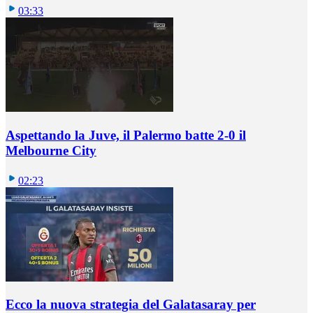
03:33
Aspettando la Juve, il Palermo batte 2-0 il
Melbourne City
02:23
Ecco la nuova strategia del Galatasaray per