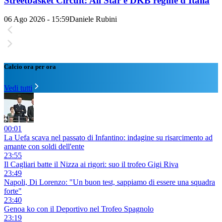
Streetbasket Circuit: All Star e DKB regine d'Italia
06 Ago 2026 - 15:59
Daniele Rubini
Calcio ora per ora
Vedi tutti
00:01
La Uefa scava nel passato di Infantino: indagine su risarcimento ad
amante con soldi dell'ente
23:55
Il Cagliari batte il Nizza ai rigori: suo il trofeo Gigi Riva
23:49
Napoli, Di Lorenzo: "Un buon test, sappiamo di essere una squadra
forte"
23:40
Genoa ko con il Deportivo nel Trofeo Spagnolo
23:19