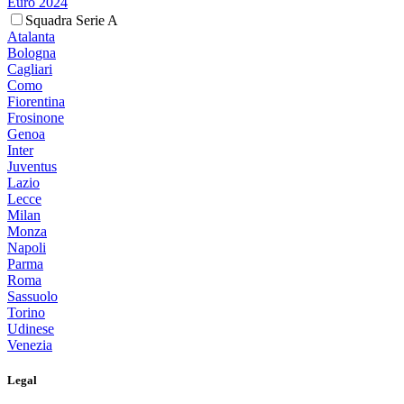
Euro 2024
Squadra Serie A
Atalanta
Bologna
Cagliari
Como
Fiorentina
Frosinone
Genoa
Inter
Juventus
Lazio
Lecce
Milan
Monza
Napoli
Parma
Roma
Sassuolo
Torino
Udinese
Venezia
Legal