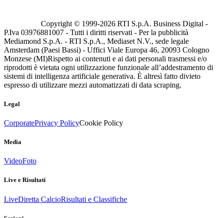
Copyright © 1999-
2026
RTI S.p.A. Business Digital -
P.Iva 03976881007 - Tutti i diritti riservati - Per la pubblicità
Mediamond S.p.A. - RTI S.p.A., Mediaset N.V., sede legale
Amsterdam (Paesi Bassi) - Uffici Viale Europa 46, 20093 Cologno
Monzese (MI)
Rispetto ai contenuti e ai dati personali trasmessi e/o
riprodotti è vietata ogni utilizzazione funzionale all’addestramento di
sistemi di intelligenza artificiale generativa. È altresì fatto divieto
espresso di utilizzare mezzi automatizzati di data scraping.
Legal
Corporate
Privacy Policy
Cookie Policy
Media
Video
Foto
Live e Risultati
Live
Diretta Calcio
Risultati e Classifiche