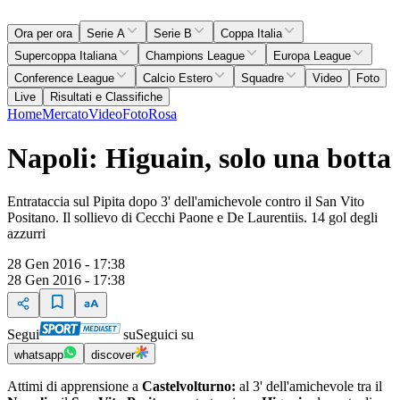
Ora per ora
Serie A
Serie B
Coppa Italia
Supercoppa Italiana
Champions League
Europa League
Conference League
Calcio Estero
Squadre
Video
Foto
Live
Risultati e Classifiche
Home
Mercato
Video
Foto
Rosa
Napoli: Higuain, solo una botta
Entrataccia sul Pipita dopo 3' dell'amichevole contro il San Vito
Positano. Il sollievo di Cecchi Paone e De Laurentiis. 14 gol degli
azzurri
28 Gen 2016 - 17:38
28 Gen 2016 - 17:38
Segui
su
Seguici su
whatsapp
discover
Attimi di apprensione a
Castelvolturno:
al 3' dell'amichevole tra il