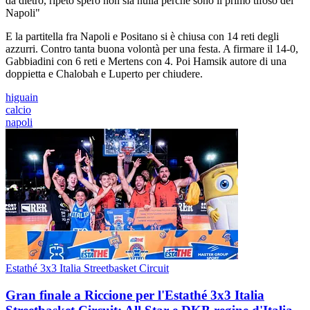
da dietro, ripeto spero non sia nulla perché sono il primo tifoso del
Napoli"
E la partitella fra Napoli e Positano si è chiusa con 14 reti degli
azzurri. Contro tanta buona volontà per una festa. A firmare il 14-0,
Gabbiadini con 6 reti e Mertens con 4. Poi Hamsik autore di una
doppietta e Chalobah e Luperto per chiudere.
higuain
calcio
napoli
Estathé 3x3 Italia Streetbasket Circuit
Gran finale a Riccione per l'Estathé 3x3 Italia