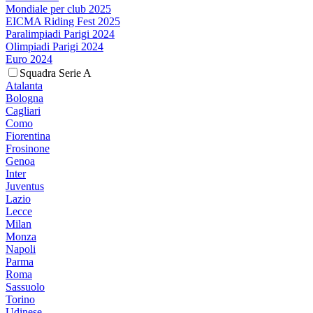
Mondiale per club 2025
EICMA Riding Fest 2025
Paralimpiadi Parigi 2024
Olimpiadi Parigi 2024
Euro 2024
Squadra Serie A
Atalanta
Bologna
Cagliari
Como
Fiorentina
Frosinone
Genoa
Inter
Juventus
Lazio
Lecce
Milan
Monza
Napoli
Parma
Roma
Sassuolo
Torino
Udinese