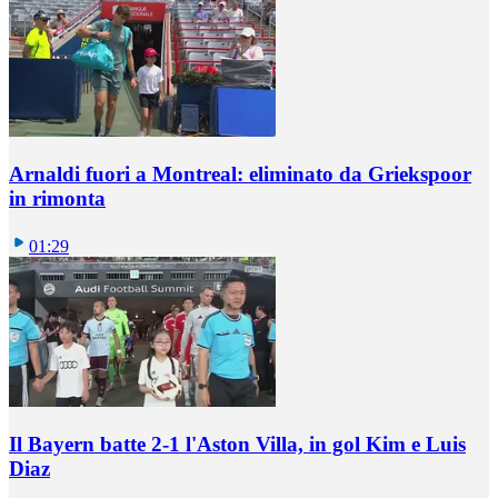
Arnaldi fuori a Montreal: eliminato da Griekspoor
in rimonta
01:29
Il Bayern batte 2-1 l'Aston Villa, in gol Kim e Luis
Diaz