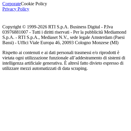
Corporate
Cookie Policy
Privacy Policy
Copyright © 1999-
2026
RTI S.p.A. Business Digital - P.Iva
03976881007 - Tutti i diritti riservati - Per la pubblicità Mediamond
S.p.A. - RTI S.p.A., Mediaset N.V., sede legale Amsterdam (Paesi
Bassi) - Uffici Viale Europa 46, 20093 Cologno Monzese (MI)
Rispetto ai contenuti e ai dati personali trasmessi e/o riprodotti è
vietata ogni utilizzazione funzionale all’addestramento di sistemi di
intelligenza artificiale generativa. È altresì fatto divieto espresso di
utilizzare mezzi automatizzati di data scraping.