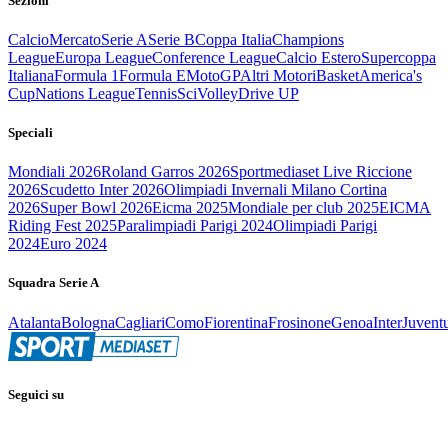
Sezioni
Calcio
Mercato
Serie A
Serie B
Coppa Italia
Champions
League
Europa League
Conference League
Calcio Estero
Supercoppa
Italiana
Formula 1
Formula E
MotoGP
Altri Motori
Basket
America's
Cup
Nations League
Tennis
Sci
Volley
Drive UP
Speciali
Mondiali 2026
Roland Garros 2026
Sportmediaset Live Riccione
2026
Scudetto Inter 2026
Olimpiadi Invernali Milano Cortina
2026
Super Bowl 2026
Eicma 2025
Mondiale per club 2025
EICMA
Riding Fest 2025
Paralimpiadi Parigi 2024
Olimpiadi Parigi
2024
Euro 2024
Squadra Serie A
Atalanta
Bologna
Cagliari
Como
Fiorentina
Frosinone
Genoa
Inter
Juvent
Seguici su