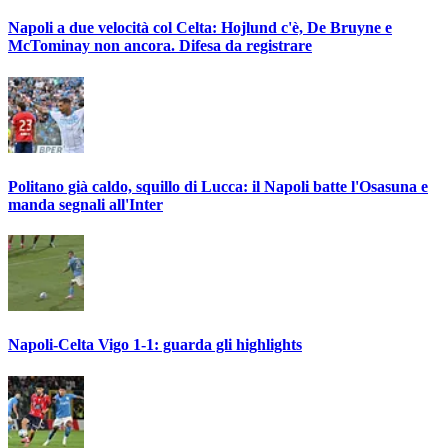
Napoli a due velocità col Celta: Hojlund c'è, De Bruyne e
McTominay non ancora. Difesa da registrare
Politano già caldo, squillo di Lucca: il Napoli batte l'Osasuna e
manda segnali all'Inter
Napoli-Celta Vigo 1-1: guarda gli highlights