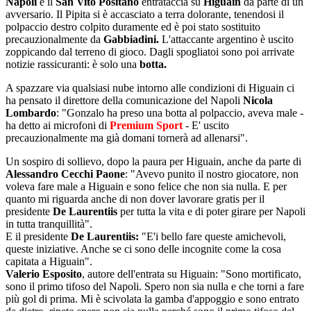
Napoli
e il
San Vito Positano
entrataccia su
Higuain
da parte di un
avversario. Il Pipita si è accasciato a terra dolorante, tenendosi il
polpaccio destro colpito duramente ed è poi stato sostituito
precauzionalmente da
Gabbiadini.
L'attaccante argentino è uscito
zoppicando dal terreno di gioco. Dagli spogliatoi sono poi arrivate
notizie rassicuranti: è solo una
botta.
A spazzare via qualsiasi nube intorno alle condizioni di Higuain ci
ha pensato il direttore della comunicazione del Napoli
Nicola
Lombardo
: "Gonzalo ha preso una botta al polpaccio, aveva male -
ha detto ai microfoni di
Premium Sport
- E' uscito
precauzionalmente ma già domani tornerà ad allenarsi".
Un sospiro di sollievo, dopo la paura per Higuain, anche da parte di
Alessandro Cecchi Paone
: "Avevo punito il nostro giocatore, non
voleva fare male a Higuain e sono felice che non sia nulla. E per
quanto mi riguarda anche di non dover lavorare gratis per il
presidente
De
Laurentiis
per tutta la vita e di poter girare per Napoli
in tutta tranquillità".
E il presidente
De Laurentiis:
"E'i bello fare queste amichevoli,
queste iniziative. Anche se ci sono delle incognite come la cosa
capitata a Higuain".
Valerio Esposito
, autore dell'entrata su Higuain: "Sono mortificato,
sono il primo tifoso del Napoli. Spero non sia nulla e che torni a fare
più gol di prima. Mi è scivolata la gamba d'appoggio e sono entrato