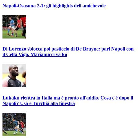
Napoli-Osasuna 2-1: gli highlights dell'amichevole
Di Lorenzo sblocca poi pasticcio di De Bruyne: pari Napoli con
il Celta Vigo. Marianucci va ko
Lukaku rientra in Italia ma è pronto all'addio. Cosa c'è dopo il
Napoli? Usa e Turchia alla finestra