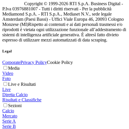
Copyright © 1999-
2026
RTI S.p.A. Business Digital -
P.Iva 03976881007 - Tutti i diritti riservati - Per la pubblicità
Mediamond S.p.A. - RTI S.p.A., Mediaset N.V., sede legale
Amsterdam (Paesi Bassi) - Uffici Viale Europa 46, 20093 Cologno
Monzese (MI)
Rispetto ai contenuti e ai dati personali trasmessi e/o
riprodotti è vietata ogni utilizzazione funzionale all’addestramento di
sistemi di intelligenza artificiale generativa. È altresì fatto divieto
espresso di utilizzare mezzi automatizzati di data scraping.
Legal
Corporate
Privacy Policy
Cookie Policy
Media
Video
Foto
Live e Risultati
Live
Diretta Calcio
Risultati e Classifiche
Sezioni
Calcio
Mercato
Serie A
Serie B