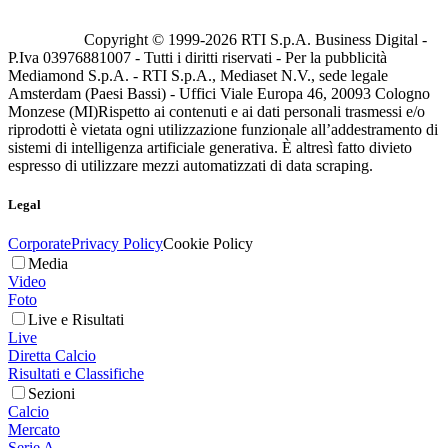
Copyright © 1999-
2026
RTI S.p.A. Business Digital -
P.Iva 03976881007 - Tutti i diritti riservati - Per la pubblicità
Mediamond S.p.A. - RTI S.p.A., Mediaset N.V., sede legale
Amsterdam (Paesi Bassi) - Uffici Viale Europa 46, 20093 Cologno
Monzese (MI)
Rispetto ai contenuti e ai dati personali trasmessi e/o
riprodotti è vietata ogni utilizzazione funzionale all’addestramento di
sistemi di intelligenza artificiale generativa. È altresì fatto divieto
espresso di utilizzare mezzi automatizzati di data scraping.
Legal
Corporate
Privacy Policy
Cookie Policy
Media
Video
Foto
Live e Risultati
Live
Diretta Calcio
Risultati e Classifiche
Sezioni
Calcio
Mercato
Serie A