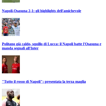
Napoli-Osasuna 2-1: gli highlights dell'amichevole
Politano già caldo, squillo di Lucca: il Napoli batte l'Osasuna e
manda segnali all'Inter
"Tutto il rosso di Napoli": presentata la terza maglia