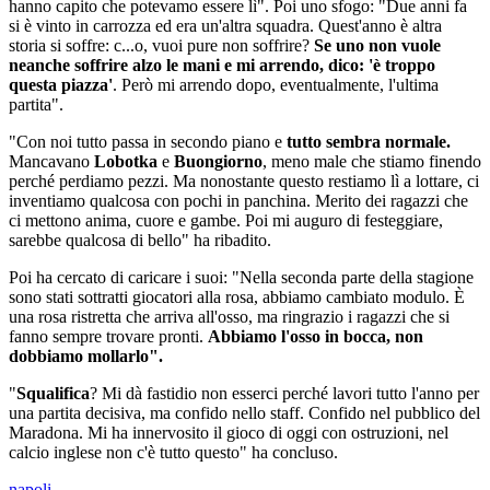
hanno capito che potevamo essere lì". Poi uno sfogo: "Due anni fa
si è vinto in carrozza ed era un'altra squadra. Quest'anno è altra
storia si soffre: c...o, vuoi pure non soffrire?
Se uno non vuole
neanche soffrire alzo le mani e mi arrendo, dico: 'è troppo
questa piazza'
. Però mi arrendo dopo, eventualmente, l'ultima
partita".
"Con noi tutto passa in secondo piano e
tutto sembra normale.
Mancavano
Lobotka
e
Buongiorno
, meno male che stiamo finendo
perché perdiamo pezzi. Ma nonostante questo restiamo lì a lottare, ci
inventiamo qualcosa con pochi in panchina. Merito dei ragazzi che
ci mettono anima, cuore e gambe. Poi mi auguro di festeggiare,
sarebbe qualcosa di bello" ha ribadito.
Poi ha cercato di caricare i suoi: "Nella seconda parte della stagione
sono stati sottratti giocatori alla rosa, abbiamo cambiato modulo. È
una rosa ristretta che arriva all'osso, ma ringrazio i ragazzi che si
fanno sempre trovare pronti.
Abbiamo l'osso in bocca, non
dobbiamo mollarlo".
"
Squalifica
? Mi dà fastidio non esserci perché lavori tutto l'anno per
una partita decisiva, ma confido nello staff. Confido nel pubblico del
Maradona. Mi ha innervosito il gioco di oggi con ostruzioni, nel
calcio inglese non c'è tutto questo" ha concluso.
napoli