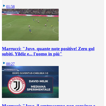
01:58
Marrucci: "Juve, quante note positive! Zero gol
subiti, Yildiz e... l'uomo in più"
00:27
Marrucci: "Juve, il centrocampo non convince e