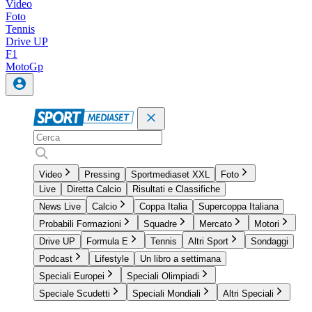
Video
Foto
Tennis
Drive UP
F1
MotoGp
Video
Pressing
Sportmediaset XXL
Foto
Live
Diretta Calcio
Risultati e Classifiche
News Live
Calcio
Coppa Italia
Supercoppa Italiana
Probabili Formazioni
Squadre
Mercato
Motori
Drive UP
Formula E
Tennis
Altri Sport
Sondaggi
Podcast
Lifestyle
Un libro a settimana
Speciali Europei
Speciali Olimpiadi
Speciale Scudetti
Speciali Mondiali
Altri Speciali