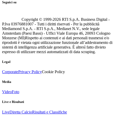
Seguici su
Copyright © 1999-
2026
RTI S.p.A. Business Digital -
P.Iva 03976881007 - Tutti i diritti riservati - Per la pubblicità
Mediamond S.p.A. - RTI S.p.A., Mediaset N.V., sede legale
Amsterdam (Paesi Bassi) - Uffici Viale Europa 46, 20093 Cologno
Monzese (MI)
Rispetto ai contenuti e ai dati personali trasmessi e/o
riprodotti è vietata ogni utilizzazione funzionale all’addestramento di
sistemi di intelligenza artificiale generativa. È altresì fatto divieto
espresso di utilizzare mezzi automatizzati di data scraping.
Legal
Corporate
Privacy Policy
Cookie Policy
Media
Video
Foto
Live e Risultati
Live
Diretta Calcio
Risultati e Classifiche