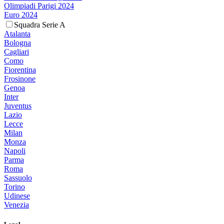
Olimpiadi Parigi 2024
Euro 2024
Squadra Serie A
Atalanta
Bologna
Cagliari
Como
Fiorentina
Frosinone
Genoa
Inter
Juventus
Lazio
Lecce
Milan
Monza
Napoli
Parma
Roma
Sassuolo
Torino
Udinese
Venezia