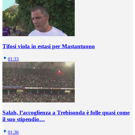
Tifosi viola in estasi per Mastantuono
01:33
Salah, l’accoglienza a Trebisonda è folle quasi come
il suo stipendio…
01:36