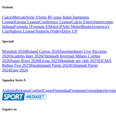
Sezioni
Calcio
Mercato
Serie A
Serie B
Coppa Italia
Champions
League
Europa League
Conference League
Calcio Estero
Supercoppa
Italiana
Formula 1
Formula E
MotoGP
Altri Motori
Basket
America's
Cup
Nations League
Tennis
Sci
Volley
Drive UP
Speciali
Mondiali 2026
Roland Garros 2026
Sportmediaset Live Riccione
2026
Scudetto Inter 2026
Olimpiadi Invernali Milano Cortina
2026
Super Bowl 2026
Eicma 2025
Mondiale per club 2025
EICMA
Riding Fest 2025
Paralimpiadi Parigi 2024
Olimpiadi Parigi
2024
Euro 2024
Squadra Serie A
Atalanta
Bologna
Cagliari
Como
Fiorentina
Frosinone
Genoa
Inter
Juvent
Seguici su