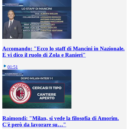
Accomando: "Ecco lo staff di Mancini in Nazionale.
E vi dico il ruolo di Zola e Ranieri"
01:51
Raimondi: "Milan, si vede la filosofia di Amorim.
C'è però da lavorare su…"