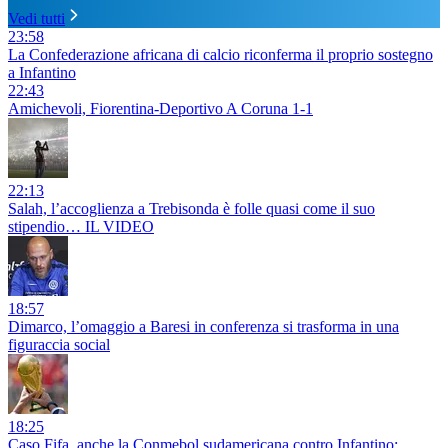
Vedi tutti
23:58
La Confederazione africana di calcio riconferma il proprio sostegno
a Infantino
22:43
Amichevoli, Fiorentina-Deportivo A Coruna 1-1
22:13
Salah, l’accoglienza a Trebisonda è folle quasi come il suo
stipendio… IL VIDEO
18:57
Dimarco, l’omaggio a Baresi in conferenza si trasforma in una
figuraccia social
18:25
Caso Fifa, anche la Conmebol sudamericana contro Infantino: