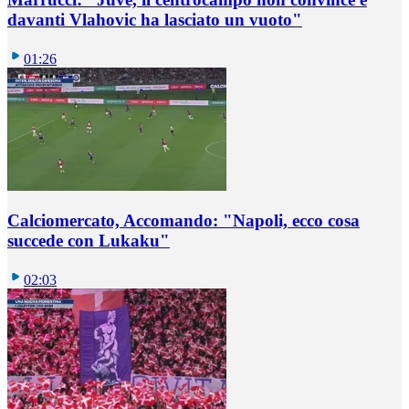
davanti Vlahovic ha lasciato un vuoto"
01:26
Calciomercato, Accomando: "Napoli, ecco cosa
succede con Lukaku"
02:03