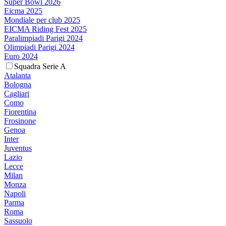
Super Bowl 2026
Eicma 2025
Mondiale per club 2025
EICMA Riding Fest 2025
Paralimpiadi Parigi 2024
Olimpiadi Parigi 2024
Euro 2024
Squadra Serie A
Atalanta
Bologna
Cagliari
Como
Fiorentina
Frosinone
Genoa
Inter
Juventus
Lazio
Lecce
Milan
Monza
Napoli
Parma
Roma
Sassuolo