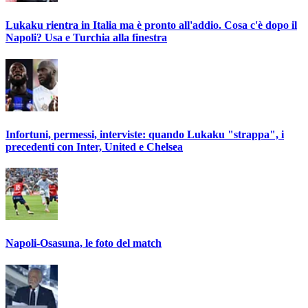
Lukaku rientra in Italia ma è pronto all'addio. Cosa c'è dopo il
Napoli? Usa e Turchia alla finestra
Infortuni, permessi, interviste: quando Lukaku "strappa", i
precedenti con Inter, United e Chelsea
Napoli-Osasuna, le foto del match