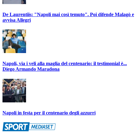
De Laurentiis: "Napoli mai così temuto". Poi difende Malagò e
avvisa Allegri
Napoli, via i veli alla maglia del centenario: il testimonial è...
Diego Armando Maradona
Napoli in festa per il centenario degli azzurri