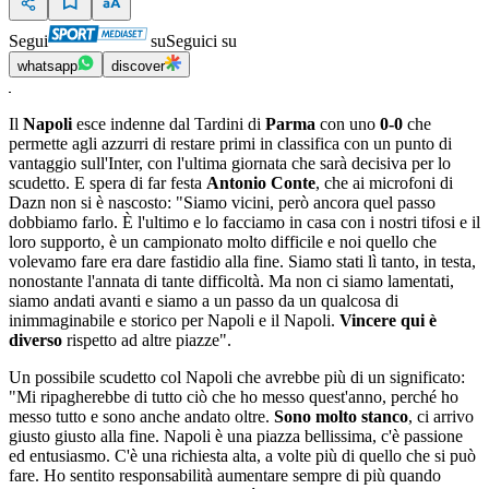
Segui
su
Seguici su
whatsapp
discover
Il
Napoli
esce indenne dal Tardini di
Parma
con uno
0-0
che
permette agli azzurri di restare primi in classifica con un punto di
vantaggio sull'Inter, con l'ultima giornata che sarà decisiva per lo
scudetto. E spera di far festa
Antonio
Conte
, che ai microfoni di
Dazn non si è nascosto: "Siamo vicini, però ancora quel passo
dobbiamo farlo. È l'ultimo e lo facciamo in casa con i nostri tifosi e il
loro supporto, è un campionato molto difficile e noi quello che
volevamo fare era dare fastidio alla fine. Siamo stati lì tanto, in testa,
nonostante l'annata di tante difficoltà. Ma non ci siamo lamentati,
siamo andati avanti e siamo a un passo da un qualcosa di
inimmaginabile e storico per Napoli e il Napoli.
Vincere qui è
diverso
rispetto ad altre piazze".
Un possibile scudetto col Napoli che avrebbe più di un significato:
"Mi ripagherebbe di tutto ciò che ho messo quest'anno, perché ho
messo tutto e sono anche andato oltre.
Sono molto stanco
, ci arrivo
giusto giusto alla fine. Napoli è una piazza bellissima, c'è passione
ed entusiasmo. C'è una richiesta alta, a volte più di quello che si può
fare. Ho sentito responsabilità aumentare sempre di più quando