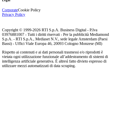
Legal
Corporate
Cookie Policy
Privacy Policy
Copyright © 1999-
2026
RTI S.p.A. Business Digital - P.Iva
03976881007 - Tutti i diritti riservati - Per la pubblicità Mediamond
S.p.A. - RTI S.p.A., Mediaset N.V., sede legale Amsterdam (Paesi
Bassi) - Uffici Viale Europa 46, 20093 Cologno Monzese (MI)
Rispetto ai contenuti e ai dati personali trasmessi e/o riprodotti è
vietata ogni utilizzazione funzionale all’addestramento di sistemi di
intelligenza artificiale generativa. È altresì fatto divieto espresso di
utilizzare mezzi automatizzati di data scraping.