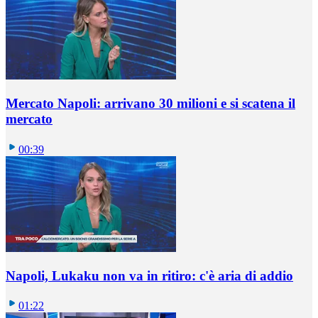
Mercato Napoli: arrivano 30 milioni e si scatena il
mercato
00:39
Napoli, Lukaku non va in ritiro: c'è aria di addio
01:22