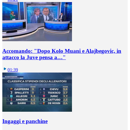
Accomando: "Dopo Kolo Muani e Alajbegovic, in
attacco la Juve pensa a…"
01:39
Ingaggi e panchine