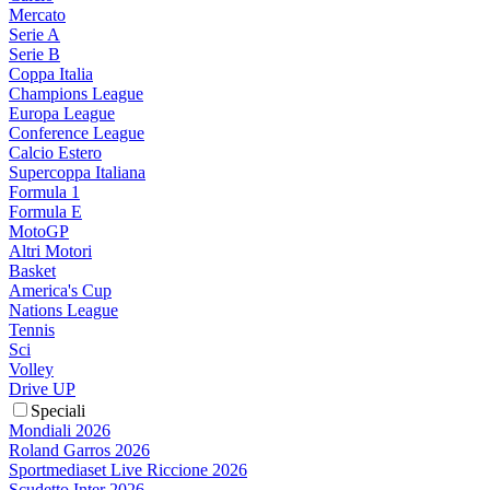
Mercato
Serie A
Serie B
Coppa Italia
Champions League
Europa League
Conference League
Calcio Estero
Supercoppa Italiana
Formula 1
Formula E
MotoGP
Altri Motori
Basket
America's Cup
Nations League
Tennis
Sci
Volley
Drive UP
Speciali
Mondiali 2026
Roland Garros 2026
Sportmediaset Live Riccione 2026
Scudetto Inter 2026