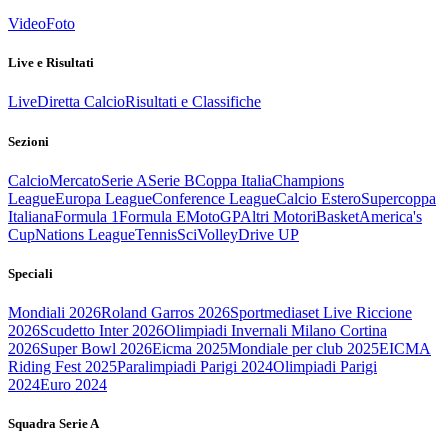
Video
Foto
Live e Risultati
Live
Diretta Calcio
Risultati e Classifiche
Sezioni
Calcio
Mercato
Serie A
Serie B
Coppa Italia
Champions
League
Europa League
Conference League
Calcio Estero
Supercoppa
Italiana
Formula 1
Formula E
MotoGP
Altri Motori
Basket
America's
Cup
Nations League
Tennis
Sci
Volley
Drive UP
Speciali
Mondiali 2026
Roland Garros 2026
Sportmediaset Live Riccione
2026
Scudetto Inter 2026
Olimpiadi Invernali Milano Cortina
2026
Super Bowl 2026
Eicma 2025
Mondiale per club 2025
EICMA
Riding Fest 2025
Paralimpiadi Parigi 2024
Olimpiadi Parigi
2024
Euro 2024
Squadra Serie A