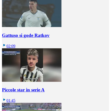
Gattuso si gode Ratkov
02:09
Piccole star in serie A
01:45