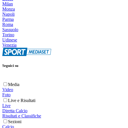
Milan
Monza
Napoli
Parma
Roma
Sassuolo
Torino
Udinese
Venezia
Seguici su
Media
Video
Foto
Live e Risultati
Live
Diretta Calcio
Risultati e Classifiche
Sezioni
Calcio