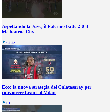
Aspettando la Juve, il Palermo batte 2-0 il
Melbourne City
02:23
Ecco la nuova strategia del Galatasaray per
convincere Leao e il Milan
01:33