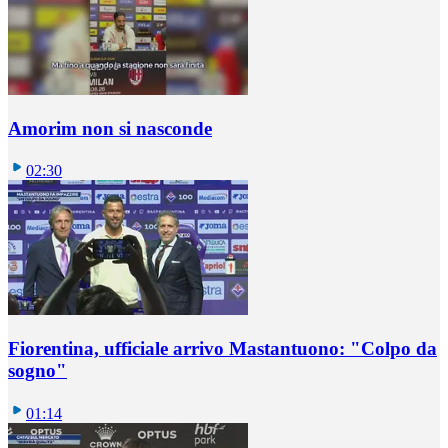
Amorim non si nasconde
02:30
Fiorentina, ufficiale arrivo Mastantuono: "Colpo da
sogno"
01:14