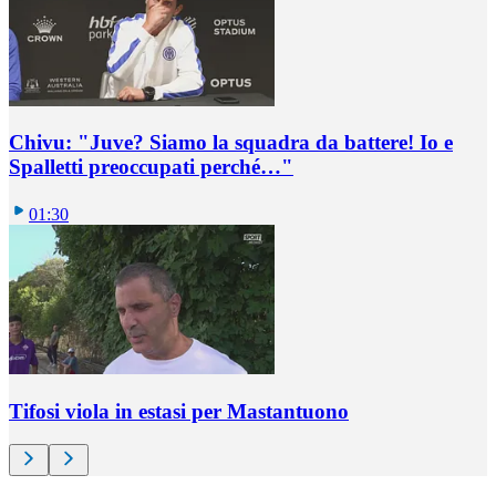
Chivu: "Juve? Siamo la squadra da battere! Io e
Spalletti preoccupati perché…"
01:30
Tifosi viola in estasi per Mastantuono