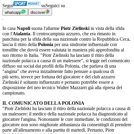
Segui
su
Seguici su
whatsapp
discover
In casa
Napoli
suona l'allarme
Piotr Zielinski
in vista della sfida
con l'
Atalanta
. Il centrocampista azzurro, che era rimasto in
panchina per la sfida della sua nazionale contro la Repubblica Ceca,
lascia il ritiro della
Polonia
per una sindrome influenzale con
tonsillite che dovrà essere valutata in maniera più approfondita al
suo ritorno in Italia. "Piotr Zielinski ha lasciato il ritiro della
nazionale polacca a causa di un malessere", si legge nel comunicato
diffuso sui social dai profili della Polonia, che parlava di una
"angina" che aveva inizialmente fatto pensare a qualcosa di
più serio, invece per fortuna del giocatore e del club azzurro
Zielinski è soltanto influenzato e pertanto potrebbe essere a
disposizione del neo tecnico Walter Mazzarri già alla ripresa del
campionato.
IL COMUNICATO DELLA POLONIA
"Piotr Zieliński ha lasciato il ritiro della nazionale polacca a causa di
un malessere: il medico della nazionale polacca ha diagnosticato al
giocatore l'angina. Nonostante le cure immediate, le condizioni del
giocatore non sono migliorate abbastanza da consentirgli di prendere
parte all'allenamento e alla partita di martedì. Pertanto, Piotr