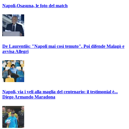
Napoli-Osasuna, le foto del match
De Laurentiis: "Napoli mai così temuto". Poi difende Malagò e
avvisa Allegri
Napoli, via i veli alla maglia del centenario: il testimonial è...
Diego Armando Maradona