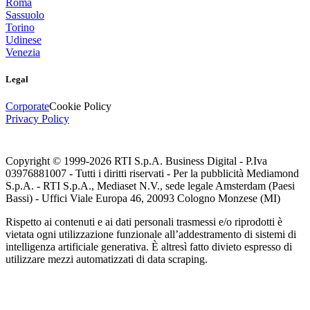
Roma
Sassuolo
Torino
Udinese
Venezia
Legal
Corporate
Cookie Policy
Privacy Policy
Copyright © 1999-
2026
RTI S.p.A. Business Digital - P.Iva
03976881007 - Tutti i diritti riservati - Per la pubblicità Mediamond
S.p.A. - RTI S.p.A., Mediaset N.V., sede legale Amsterdam (Paesi
Bassi) - Uffici Viale Europa 46, 20093 Cologno Monzese (MI)
Rispetto ai contenuti e ai dati personali trasmessi e/o riprodotti è
vietata ogni utilizzazione funzionale all’addestramento di sistemi di
intelligenza artificiale generativa. È altresì fatto divieto espresso di
utilizzare mezzi automatizzati di data scraping.