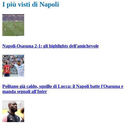
I più visti di Napoli
Napoli-Osasuna 2-1: gli highlights dell'amichevole
Politano già caldo, squillo di Lucca: il Napoli batte l'Osasuna e
manda segnali all'Inter