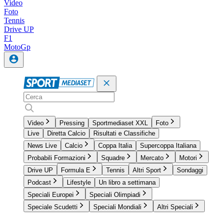
Video
Foto
Tennis
Drive UP
F1
MotoGp
Video
Pressing
Sportmediaset XXL
Foto
Live
Diretta Calcio
Risultati e Classifiche
News Live
Calcio
Coppa Italia
Supercoppa Italiana
Probabili Formazioni
Squadre
Mercato
Motori
Drive UP
Formula E
Tennis
Altri Sport
Sondaggi
Podcast
Lifestyle
Un libro a settimana
Speciali Europei
Speciali Olimpiadi
Speciale Scudetti
Speciali Mondiali
Altri Speciali