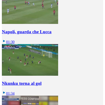
Napoli, guarda che Lucca
01:30
Nkunku torna al gol
01:34