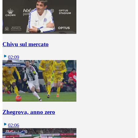
Chivu sul mercato
02:09
Zhegrova, anno zero
02:06