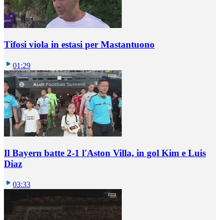
Tifosi viola in estasi per Mastantuono
01:29
Il Bayern batte 2-1 l'Aston Villa, in gol Kim e Luis
Diaz
03:33