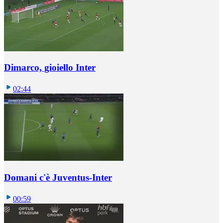
Dimarco, gioiello Inter
02:44
Domani c'è Juventus-Inter
00:59