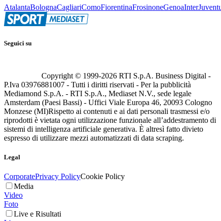
Atalanta
Bologna
Cagliari
Como
Fiorentina
Frosinone
Genoa
Inter
Juvent
Seguici su
Copyright © 1999-
2026
RTI S.p.A. Business Digital -
P.Iva 03976881007 - Tutti i diritti riservati - Per la pubblicità
Mediamond S.p.A. - RTI S.p.A., Mediaset N.V., sede legale
Amsterdam (Paesi Bassi) - Uffici Viale Europa 46, 20093 Cologno
Monzese (MI)
Rispetto ai contenuti e ai dati personali trasmessi e/o
riprodotti è vietata ogni utilizzazione funzionale all’addestramento di
sistemi di intelligenza artificiale generativa. È altresì fatto divieto
espresso di utilizzare mezzi automatizzati di data scraping.
Legal
Corporate
Privacy Policy
Cookie Policy
Media
Video
Foto
Live e Risultati