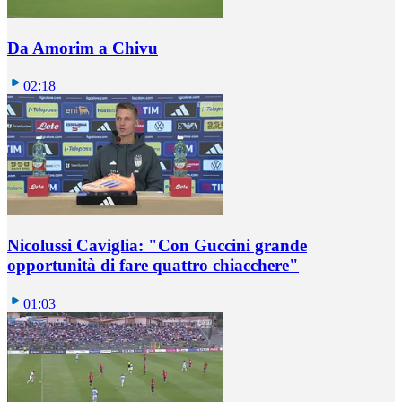
Da Amorim a Chivu
02:18
Nicolussi Caviglia: "Con Guccini grande
opportunità di fare quattro chiacchere"
01:03