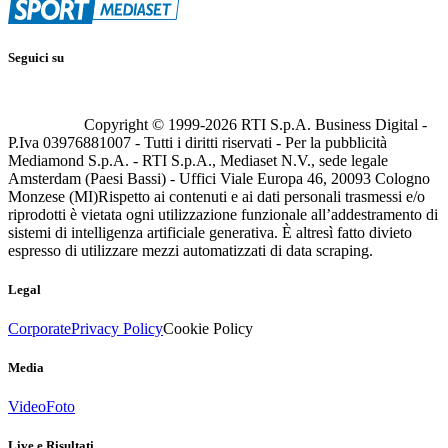
Seguici su
Copyright © 1999-
2026
RTI S.p.A. Business Digital -
P.Iva 03976881007 - Tutti i diritti riservati - Per la pubblicità
Mediamond S.p.A. - RTI S.p.A., Mediaset N.V., sede legale
Amsterdam (Paesi Bassi) - Uffici Viale Europa 46, 20093 Cologno
Monzese (MI)
Rispetto ai contenuti e ai dati personali trasmessi e/o
riprodotti è vietata ogni utilizzazione funzionale all’addestramento di
sistemi di intelligenza artificiale generativa. È altresì fatto divieto
espresso di utilizzare mezzi automatizzati di data scraping.
Legal
Corporate
Privacy Policy
Cookie Policy
Media
Video
Foto
Live e Risultati