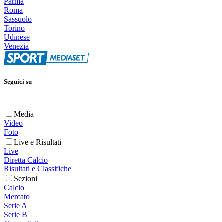
Parma
Roma
Sassuolo
Torino
Udinese
Venezia
Seguici su
Media
Video
Foto
Live e Risultati
Live
Diretta Calcio
Risultati e Classifiche
Sezioni
Calcio
Mercato
Serie A
Serie B