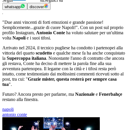
Segui
su
Seguici su
whatsapp
discover
"Due anni vincenti di forti emozioni e grande passione!
Semplicemente...grazie di cuore Napoli!". Con un post sul proprio
profilo Instagram,
Antonio Conte
ha voluto salutare per un'ultima
volta
Napoli
e i suoi tifosi.
Arrivato nel 2024, il tecnico pugliese ha condotto i partenopei alla
vittoria del quarto
scudetto
e qualche mese fa ha anche conquistato
la
Supercoppa italiana
. Nonostante l'anno di contratto che ancora
gli restava, Conte ha deciso di mettere la parola fine alla sua
avventura partenopea. Il legame con la città e i tifosi resta però
intatto, come testimoniato dai moltissimi commenti ricevuti sotto al
post, tra cui: "
Grazie mister, questa resterà per sempre casa
tua
".
Futuro? Ancora presto per parlarne, ma
Nazionale
e
Fenerbahçe
restano alla finestra.
napoli
antonio conte