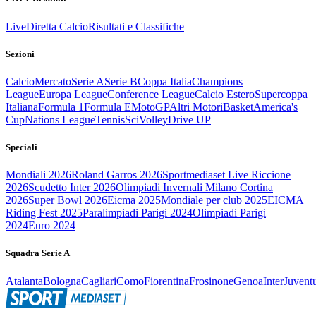
Live
Diretta Calcio
Risultati e Classifiche
Sezioni
Calcio
Mercato
Serie A
Serie B
Coppa Italia
Champions
League
Europa League
Conference League
Calcio Estero
Supercoppa
Italiana
Formula 1
Formula E
MotoGP
Altri Motori
Basket
America's
Cup
Nations League
Tennis
Sci
Volley
Drive UP
Speciali
Mondiali 2026
Roland Garros 2026
Sportmediaset Live Riccione
2026
Scudetto Inter 2026
Olimpiadi Invernali Milano Cortina
2026
Super Bowl 2026
Eicma 2025
Mondiale per club 2025
EICMA
Riding Fest 2025
Paralimpiadi Parigi 2024
Olimpiadi Parigi
2024
Euro 2024
Squadra Serie A
Atalanta
Bologna
Cagliari
Como
Fiorentina
Frosinone
Genoa
Inter
Juvent