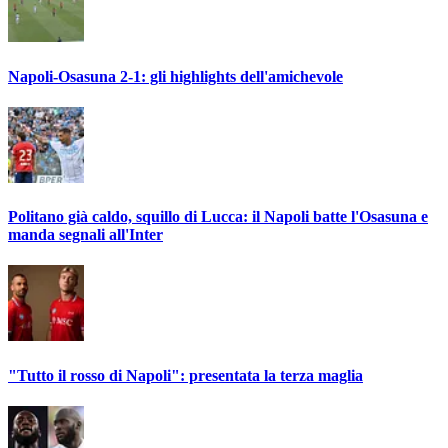
Napoli-Osasuna 2-1: gli highlights dell'amichevole
Politano già caldo, squillo di Lucca: il Napoli batte l'Osasuna e
manda segnali all'Inter
"Tutto il rosso di Napoli": presentata la terza maglia