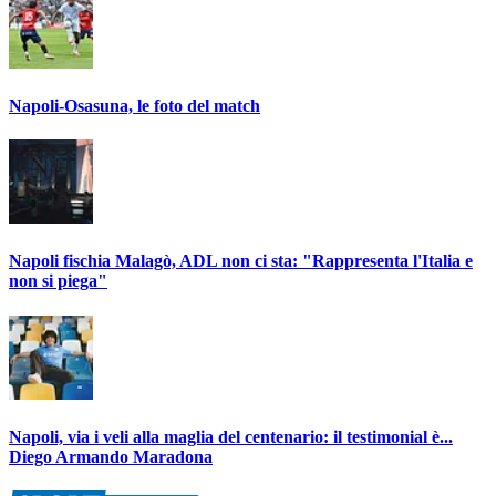
Napoli-Osasuna, le foto del match
Napoli fischia Malagò, ADL non ci sta: "Rappresenta l'Italia e
non si piega"
Napoli, via i veli alla maglia del centenario: il testimonial è...
Diego Armando Maradona