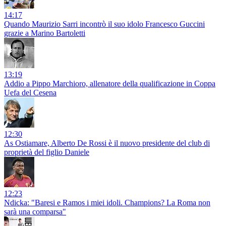
14:17
Quando Maurizio Sarri incontrò il suo idolo Francesco Guccini
grazie a Marino Bartoletti
13:19
Addio a Pippo Marchioro, allenatore della qualificazione in Coppa
Uefa del Cesena
12:30
As Ostiamare, Alberto De Rossi è il nuovo presidente del club di
proprietà del figlio Daniele
12:23
Ndicka: "Baresi e Ramos i miei idoli. Champions? La Roma non
sarà una comparsa"