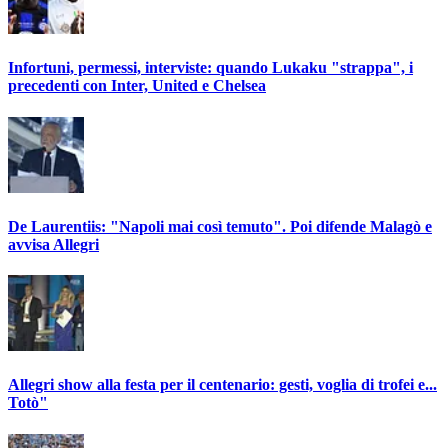
Infortuni, permessi, interviste: quando Lukaku "strappa", i
precedenti con Inter, United e Chelsea
De Laurentiis: "Napoli mai così temuto". Poi difende Malagò e
avvisa Allegri
Allegri show alla festa per il centenario: gesti, voglia di trofei e...
Totò"