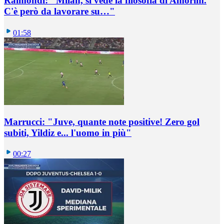
Raimondi: "Milan, si vede la filosofia di Amorim.
C'è però da lavorare su…"
01:58
Marrucci: "Juve, quante note positive! Zero gol
subiti, Yildiz e... l'uomo in più"
00:27