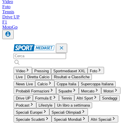
Video
Foto
Tennis
Drive UP
F1
MotoGp
Video
Pressing
Sportmediaset XXL
Foto
Live
Diretta Calcio
Risultati e Classifiche
News Live
Calcio
Coppa Italia
Supercoppa Italiana
Probabili Formazioni
Squadre
Mercato
Motori
Drive UP
Formula E
Tennis
Altri Sport
Sondaggi
Podcast
Lifestyle
Un libro a settimana
Speciali Europei
Speciali Olimpiadi
Speciale Scudetti
Speciali Mondiali
Altri Speciali