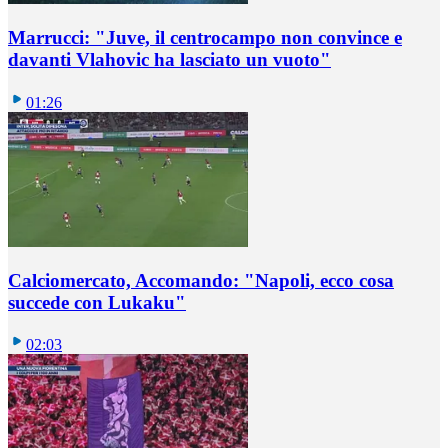
Marrucci: "Juve, il centrocampo non convince e
davanti Vlahovic ha lasciato un vuoto"
01:26
Calciomercato, Accomando: "Napoli, ecco cosa
succede con Lukaku"
02:03