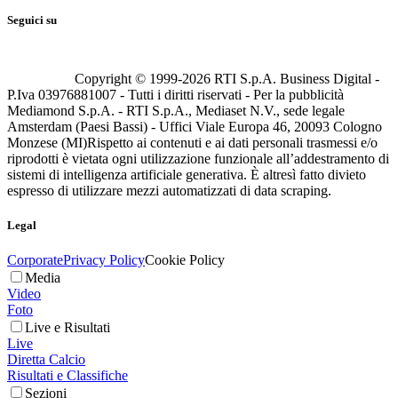
Seguici su
Copyright © 1999-
2026
RTI S.p.A. Business Digital -
P.Iva 03976881007 - Tutti i diritti riservati - Per la pubblicità
Mediamond S.p.A. - RTI S.p.A., Mediaset N.V., sede legale
Amsterdam (Paesi Bassi) - Uffici Viale Europa 46, 20093 Cologno
Monzese (MI)
Rispetto ai contenuti e ai dati personali trasmessi e/o
riprodotti è vietata ogni utilizzazione funzionale all’addestramento di
sistemi di intelligenza artificiale generativa. È altresì fatto divieto
espresso di utilizzare mezzi automatizzati di data scraping.
Legal
Corporate
Privacy Policy
Cookie Policy
Media
Video
Foto
Live e Risultati
Live
Diretta Calcio
Risultati e Classifiche
Sezioni