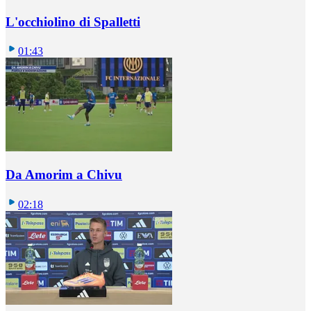
L'occhiolino di Spalletti
01:43
Da Amorim a Chivu
02:18