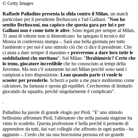
© Getty Images
Raffaele Palladino presenta la sfida contro il Milan
, un match
particolare per il presidente Berlusconi e l'ad Galliani. "
Non ho
sentito Berlusconi, ma capisco che questa gara per lui e per
Galliani non è come tutte le altre
. Sono legati per sempre al Milan,
31 anni di vittorie non si dimenticano ha spiegato il tecnico del
Monza in conferenza stampa -. Sarà una bella giornata per tutto
l'ambiente e per noi è uno stimolo ciò che ci dice il presidente. Che
ci aiuta a dare sempre il massimo e
proveremo a dare loro tutte le
soddisfazioni che meritano
". Sul Milan: "
Ibrahimovic? Certo che
lo temo, giocatore incredibile
che ho conosciuto ai tempi della
Juventus. Ma non c'è solamente lui nel Milan perchè sono tanti i
campioni a loro disposizione.
Leao quando parte ci vuole lo
scooter per prenderlo
. Scherzi a parte a me piace moltissimo come
calciatore, ha fantasia e sposta gli equilibri. Cercheremo di limitarlo
giocando da squadra, perchè singolarmente è complicato".
Palladino ha parole di grande elogio per Pioli. "E' uno stimolo
bellissimo affrontare Pioli, l'allenatore che nella passata stagione ha
vinto lo scudetto. Questa professione è bella perchè ti permette di
apprendere da tutti, dai vari colleghi che affronto in ogni partita - ha
aggiunto -. Credo che sia una bravissima persona ed un grande