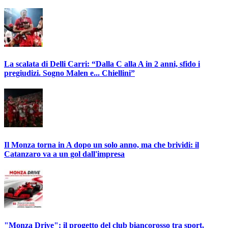
La scalata di Delli Carri: “Dalla C alla A in 2 anni, sfido i
pregiudizi. Sogno Malen e... Chiellini”
Il Monza torna in A dopo un solo anno, ma che brividi: il
Catanzaro va a un gol dall'impresa
"Monza Drive": il progetto del club biancorosso tra sport,