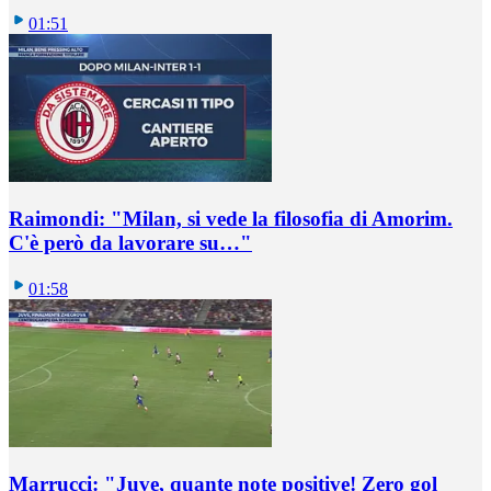
01:51
Raimondi: "Milan, si vede la filosofia di Amorim.
C'è però da lavorare su…"
01:58
Marrucci: "Juve, quante note positive! Zero gol