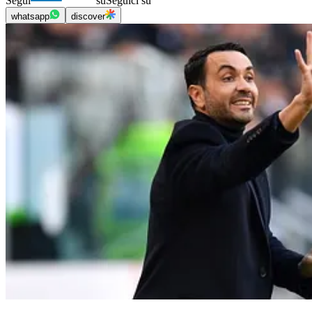
Segui
su
Seguici su
whatsapp
discover