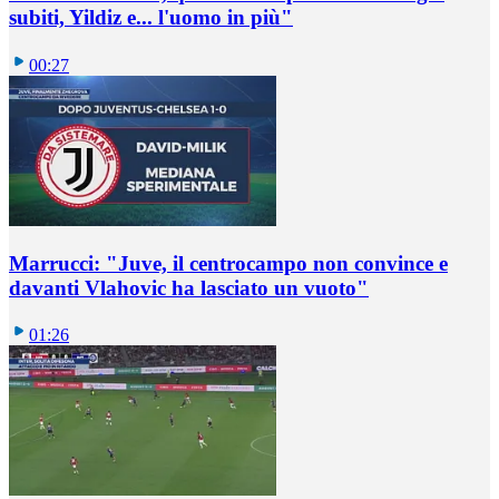
subiti, Yildiz e... l'uomo in più"
00:27
Marrucci: "Juve, il centrocampo non convince e
davanti Vlahovic ha lasciato un vuoto"
01:26