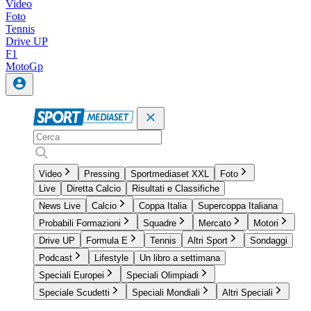
Video
Foto
Tennis
Drive UP
F1
MotoGp
Video
Pressing
Sportmediaset XXL
Foto
Live
Diretta Calcio
Risultati e Classifiche
News Live
Calcio
Coppa Italia
Supercoppa Italiana
Probabili Formazioni
Squadre
Mercato
Motori
Drive UP
Formula E
Tennis
Altri Sport
Sondaggi
Podcast
Lifestyle
Un libro a settimana
Speciali Europei
Speciali Olimpiadi
Speciale Scudetti
Speciali Mondiali
Altri Speciali