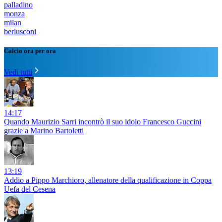
palladino
monza
milan
berlusconi
Calcio ora per ora
Vedi tutti
14:17
Quando Maurizio Sarri incontrò il suo idolo Francesco Guccini
grazie a Marino Bartoletti
13:19
Addio a Pippo Marchioro, allenatore della qualificazione in Coppa
Uefa del Cesena