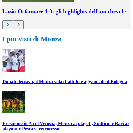
Lazio-Ostiamare 4-0: gli highlights dell'amichevole
I più visti di Monza
Donati decisivo, il Monza vola: battuto e agganciato il Bologna
Frosinone in A col Venezia, Monza ai playoff, Sudtirol e Bari ai
playout e Pescara retrocesso