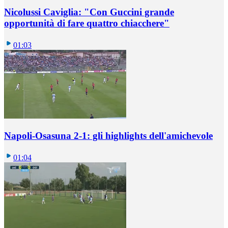
Nicolussi Caviglia: "Con Guccini grande
opportunità di fare quattro chiacchere"
01:03
Napoli-Osasuna 2-1: gli highlights dell'amichevole
01:04