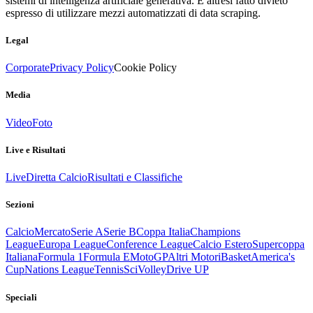
sistemi di intelligenza artificiale generativa. È altresì fatto divieto
espresso di utilizzare mezzi automatizzati di data scraping.
Legal
Corporate
Privacy Policy
Cookie Policy
Media
Video
Foto
Live e Risultati
Live
Diretta Calcio
Risultati e Classifiche
Sezioni
Calcio
Mercato
Serie A
Serie B
Coppa Italia
Champions
League
Europa League
Conference League
Calcio Estero
Supercoppa
Italiana
Formula 1
Formula E
MotoGP
Altri Motori
Basket
America's
Cup
Nations League
Tennis
Sci
Volley
Drive UP
Speciali