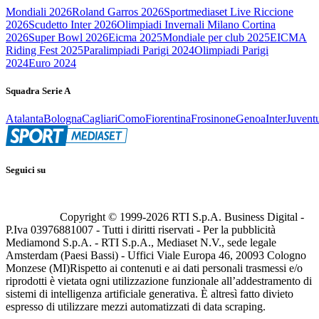
Mondiali 2026
Roland Garros 2026
Sportmediaset Live Riccione
2026
Scudetto Inter 2026
Olimpiadi Invernali Milano Cortina
2026
Super Bowl 2026
Eicma 2025
Mondiale per club 2025
EICMA
Riding Fest 2025
Paralimpiadi Parigi 2024
Olimpiadi Parigi
2024
Euro 2024
Squadra Serie A
Atalanta
Bologna
Cagliari
Como
Fiorentina
Frosinone
Genoa
Inter
Juvent
Seguici su
Copyright © 1999-
2026
RTI S.p.A. Business Digital -
P.Iva 03976881007 - Tutti i diritti riservati - Per la pubblicità
Mediamond S.p.A. - RTI S.p.A., Mediaset N.V., sede legale
Amsterdam (Paesi Bassi) - Uffici Viale Europa 46, 20093 Cologno
Monzese (MI)
Rispetto ai contenuti e ai dati personali trasmessi e/o
riprodotti è vietata ogni utilizzazione funzionale all’addestramento di
sistemi di intelligenza artificiale generativa. È altresì fatto divieto
espresso di utilizzare mezzi automatizzati di data scraping.