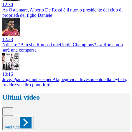
12:30
As Ostiamare, Alberto De Rossi è il nuovo presidente del club di
proprietà del figlio Daniele
12:23
Ndicka: "Baresi e Ramos i miei idoli. Champions? La Roma non
sarà una comparsa"
10:16
Juve, Pjanic garantisce per Alajbegovic: "Investimento alla Dybala,
freddezza e tiro punti forti"
Ultimi video
Vedi tutti