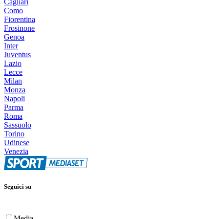
Cagliari
Como
Fiorentina
Frosinone
Genoa
Inter
Juventus
Lazio
Lecce
Milan
Monza
Napoli
Parma
Roma
Sassuolo
Torino
Udinese
Venezia
Seguici su
Media