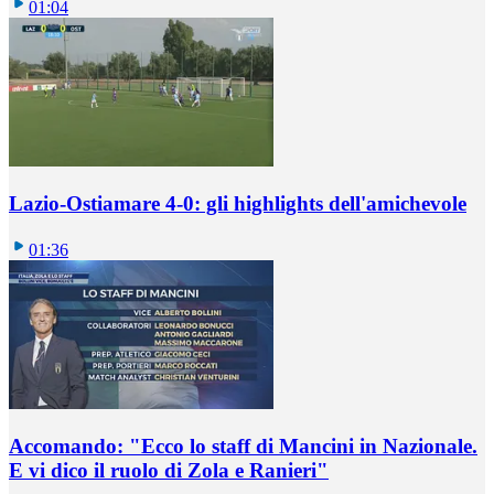
01:04
Lazio-Ostiamare 4-0: gli highlights dell'amichevole
01:36
Accomando: "Ecco lo staff di Mancini in Nazionale.
E vi dico il ruolo di Zola e Ranieri"