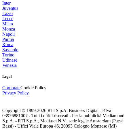
Inter
Juventus
Lazio
Lecce
Milan
Monza
Napoli
Parma
Roma
Sassuolo
Torino
Udinese
Venezia
Legal
Corporate
Cookie Policy
Privacy Policy
Copyright © 1999-
2026
RTI S.p.A. Business Digital - P.Iva
03976881007 - Tutti i diritti riservati - Per la pubblicità Mediamond
S.p.A. - RTI S.p.A., Mediaset N.V., sede legale Amsterdam (Paesi
Bassi) - Uffici Viale Europa 46, 20093 Cologno Monzese (MI)