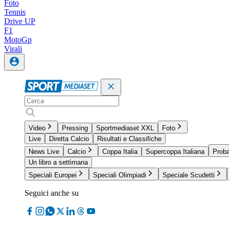
Foto
Tennis
Drive UP
F1
MotoGp
Virali
Video
Pressing
Sportmediaset XXL
Foto
Live
Diretta Calcio
Risultati e Classifiche
News Live
Calcio
Coppa Italia
Supercoppa Italiana
Proba
Un libro a settimana
Speciali Europei
Speciali Olimpiadi
Speciale Scudetti
Seguici anche su