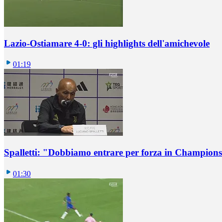
Lazio-Ostiamare 4-0: gli highlights dell'amichevole
01:19
Spalletti: "Dobbiamo entrare per forza in Champions
01:30