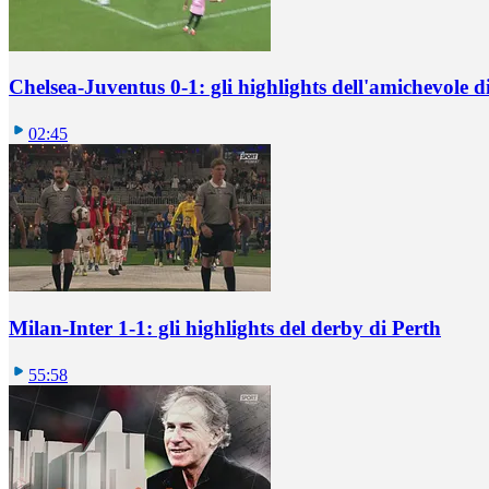
Chelsea-Juventus 0-1: gli highlights dell'amichevole
02:45
Milan-Inter 1-1: gli highlights del derby di Perth
55:58