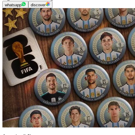
whatsapp
discover