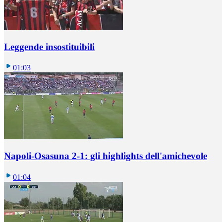
Leggende insostituibili
01:03
Napoli-Osasuna 2-1: gli highlights dell'amichevole
01:04