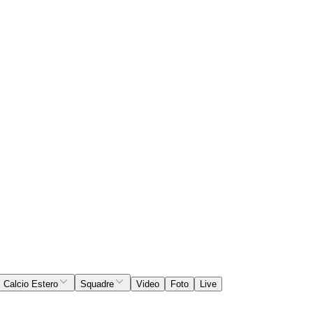
Calcio Estero
Squadre
Video
Foto
Live