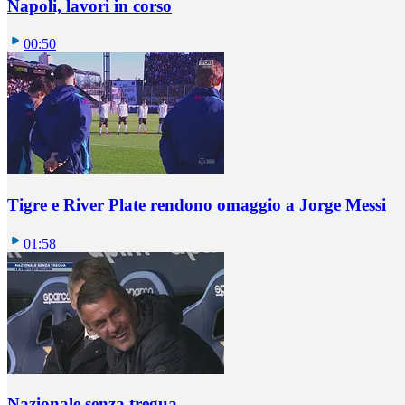
Napoli, lavori in corso
00:50
Tigre e River Plate rendono omaggio a Jorge Messi
01:58
Nazionale senza tregua