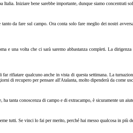
a Italia. Iniziare bene sarebbe importante, dunque siamo concentrati sol
è tanto da fare sul campo. Ora conta solo fare meglio dei nostri avvers
a e una volta che ci sarà saremo abbastanza completi. La dirigenza co
far rifiatare qualcuno anche in vista di questa settimana. La turnazio
giorni di recupero per pensare all'Atalanta, molto dipenderà da come u
ore, ha tanta conoscenza di campo e di extracampo, è sicuramente un aiut
eme tutti. Se vinci lo fai per merito, perché hai messo qualcosa in più de