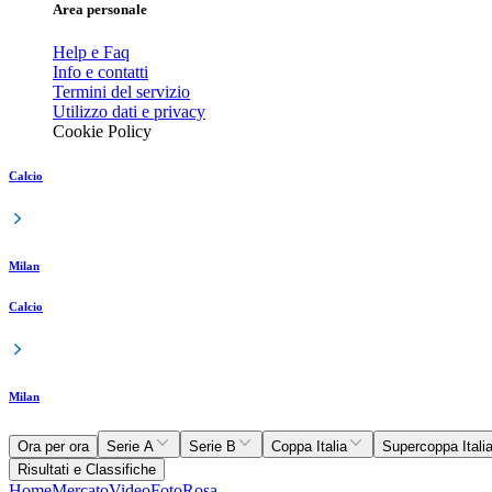
Area personale
Help e Faq
Info e contatti
Termini del servizio
Utilizzo dati e privacy
Cookie Policy
Calcio
Milan
Calcio
Milan
Ora per ora
Serie A
Serie B
Coppa Italia
Supercoppa Itali
Risultati e Classifiche
Home
Mercato
Video
Foto
Rosa