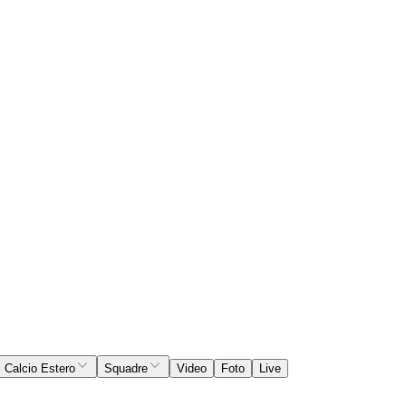
Calcio Estero
Squadre
Video
Foto
Live