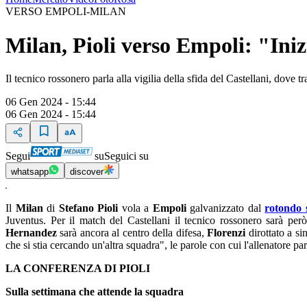
VERSO EMPOLI-MILAN
Milan, Pioli verso Empoli: "Iniz
Il tecnico rossonero parla alla vigilia della sfida del Castellani, dov
06 Gen 2024 - 15:44
06 Gen 2024 - 15:44
Segui
su
Seguici su
whatsapp
discover
Il
Milan
di
Stefano Pioli
vola a
Empoli
galvanizzato dal
rotondo 
Juventus. Per il match del Castellani il tecnico rossonero sarà p
Hernandez
sarà ancora al centro della difesa,
Florenzi
dirottato a s
che si stia cercando un'altra squadra", le parole con cui l'allenatore p
LA CONFERENZA DI PIOLI
Sulla settimana che attende la squadra