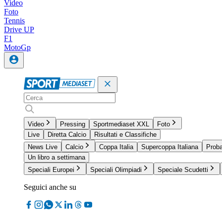
Video
Foto
Tennis
Drive UP
F1
MotoGp
Video
Pressing
Sportmediaset XXL
Foto
Live
Diretta Calcio
Risultati e Classifiche
News Live
Calcio
Coppa Italia
Supercoppa Italiana
Proba
Un libro a settimana
Speciali Europei
Speciali Olimpiadi
Speciale Scudetti
Seguici anche su