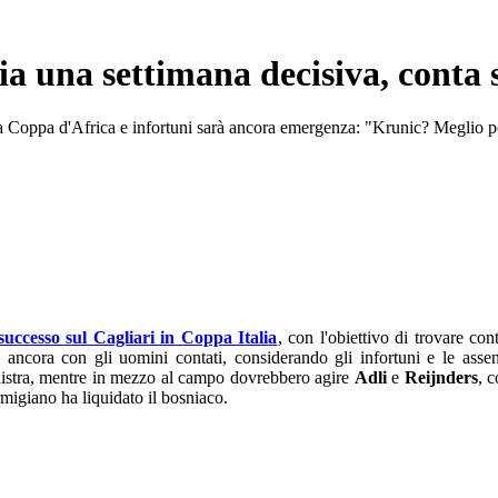
ia una settimana decisiva, conta 
e tra Coppa d'Africa e infortuni sarà ancora emergenza: "Krunic? Meglio p
successo sul Cagliari in Coppa Italia
, con l'obiettivo di trovare con
erò ancora con gli uomini contati, considerando gli infortuni e le 
inistra, mentre in mezzo al campo dovrebbero agire
Adli
e
Reijnders
, 
armigiano ha liquidato il bosniaco.