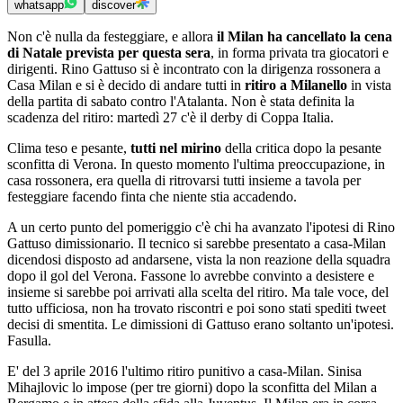
whatsapp
discover
Non c'è nulla da festeggiare, e allora
il Milan ha cancellato la cena
di Natale prevista per questa sera
, in forma privata tra giocatori e
dirigenti. Rino Gattuso si è incontrato con la dirigenza rossonera a
Casa Milan e si è decido di andare tutti in
ritiro a Milanello
in vista
della partita di sabato contro l'Atalanta. Non è stata definita la
scadenza del ritiro: martedì 27 c'è il derby di Coppa Italia.
Clima teso e pesante,
tutti nel mirino
della critica dopo la pesante
sconfitta di Verona. In questo momento l'ultima preoccupazione, in
casa rossonera, era quella di ritrovarsi tutti insieme a tavola per
festeggiare facendo finta che niente stia accadendo.
A un certo punto del pomeriggio c'è chi ha avanzato l'ipotesi di Rino
Gattuso dimissionario. Il tecnico si sarebbe presentato a casa-Milan
dicendosi disposto ad andarsene, vista la non reazione della squadra
dopo il gol del Verona. Fassone lo avrebbe convinto a desistere e
insieme si sarebbe poi arrivati alla scelta del ritiro. Ma tale voce, del
tutto ufficiosa, non ha trovato riscontri e poi sono stati spediti tweet
decisi di smentita. Le dimissioni di Gattuso erano soltanto un'ipotesi.
Fasulla.
E' del 3 aprile 2016 l'ultimo ritiro punitivo a casa-Milan. Sinisa
Mihajlovic lo impose (per tre giorni) dopo la sconfitta del Milan a