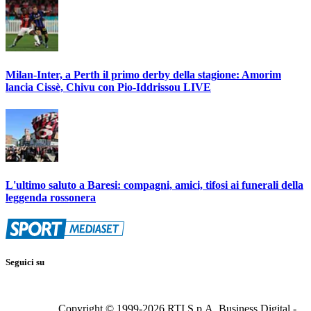
Milan-Inter, a Perth il primo derby della stagione: Amorim
lancia Cissè, Chivu con Pio-Iddrissou LIVE
L'ultimo saluto a Baresi: compagni, amici, tifosi ai funerali della
leggenda rossonera
Seguici su
Copyright © 1999-
2026
RTI S.p.A. Business Digital -