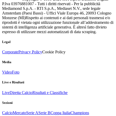
P.Iva 03976881007 - Tutti i diritti riservati - Per la pubblicità
Mediamond S.p.A. - RTI S.p.A., Mediaset N.V., sede legale
Amsterdam (Paesi Bassi) - Uffici Viale Europa 46, 20093 Cologno
Monzese (MI)
Rispetto ai contenuti e ai dati personali trasmessi e/o
riprodotti è vietata ogni utilizzazione funzionale all’addestramento di
sistemi di intelligenza artificiale generativa. È altresì fatto divieto
espresso di utilizzare mezzi automatizzati di data scraping.
Legal
Corporate
Privacy Policy
Cookie Policy
Media
Video
Foto
Live e Risultati
Live
Diretta Calcio
Risultati e Classifiche
Sezioni
Calcio
Mercato
Serie A
Serie B
Coppa Italia
Champions