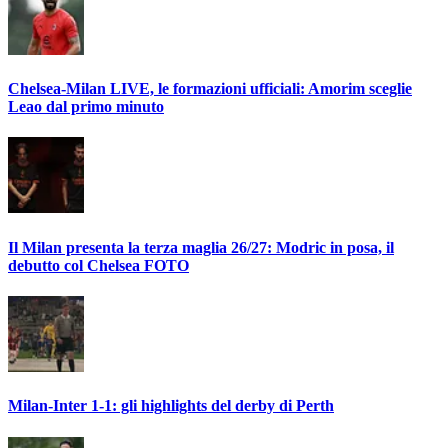
Chelsea-Milan LIVE, le formazioni ufficiali: Amorim sceglie
Leao dal primo minuto
Il Milan presenta la terza maglia 26/27: Modric in posa, il
debutto col Chelsea FOTO
Milan-Inter 1-1: gli highlights del derby di Perth