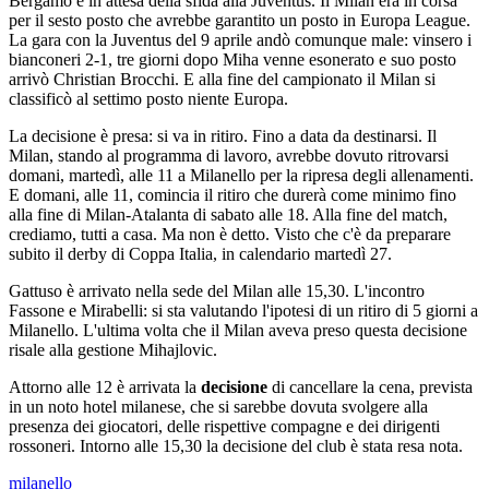
Bergamo e in attesa della sfida alla Juventus. Il Milan era in corsa
per il sesto posto che avrebbe garantito un posto in Europa League.
La gara con la Juventus del 9 aprile andò comunque male: vinsero i
bianconeri 2-1, tre giorni dopo Miha venne esonerato e suo posto
arrivò Christian Brocchi. E alla fine del campionato il Milan si
classificò al settimo posto niente Europa.
La decisione è presa: si va in ritiro. Fino a data da destinarsi. Il
Milan, stando al programma di lavoro, avrebbe dovuto ritrovarsi
domani, martedì, alle 11 a Milanello per la ripresa degli allenamenti.
E domani, alle 11, comincia il ritiro che durerà come minimo fino
alla fine di Milan-Atalanta di sabato alle 18. Alla fine del match,
crediamo, tutti a casa. Ma non è detto. Visto che c'è da preparare
subito il derby di Coppa Italia, in calendario martedì 27.
Gattuso è arrivato nella sede del Milan alle 15,30. L'incontro
Fassone e Mirabelli: si sta valutando l'ipotesi di un ritiro di 5 giorni a
Milanello. L'ultima volta che il Milan aveva preso questa decisione
risale alla gestione Mihajlovic.
Attorno alle 12 è arrivata la
decisione
di cancellare la cena, prevista
in un noto hotel milanese, che si sarebbe dovuta svolgere alla
presenza dei giocatori, delle rispettive compagne e dei dirigenti
rossoneri. Intorno alle 15,30 la decisione del club è stata resa nota.
milanello