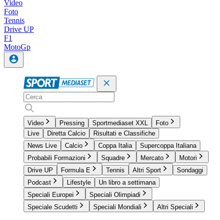
Video
Foto
Tennis
Drive UP
F1
MotoGp
Video
Pressing
Sportmediaset XXL
Foto
Live
Diretta Calcio
Risultati e Classifiche
News Live
Calcio
Coppa Italia
Supercoppa Italiana
Probabili Formazioni
Squadre
Mercato
Motori
Drive UP
Formula E
Tennis
Altri Sport
Sondaggi
Podcast
Lifestyle
Un libro a settimana
Speciali Europei
Speciali Olimpiadi
Speciale Scudetti
Speciali Mondiali
Altri Speciali