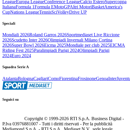
League
Europa League
Conference League
Calcio Estero
Supercoppa
Italiana
Formula 1
Formula E
MotoGP
Altri Motori
Basket
America's
Cup
Nations League
Tennis
Sci
Volley
Drive UP
Speciali
Mondiali 2026
Roland Garros 2026
Sportmediaset Live Riccione
2026
Scudetto Inter 2026
Olimpiadi Invernali Milano Cortina
2026
Super Bowl 2026
Eicma 2025
Mondiale per club 2025
EICMA
Riding Fest 2025
Paralimpiadi Parigi 2024
Olimpiadi Parigi
2024
Euro 2024
Squadra Serie A
Atalanta
Bologna
Cagliari
Como
Fiorentina
Frosinone
Genoa
Inter
Juvent
Seguici su
Copyright © 1999-
2026
RTI S.p.A. Business Digital -
P.Iva 03976881007 - Tutti i diritti riservati - Per la pubblicità
Mediamond S.p.A. - RTI S.p.A., Mediaset N.V., sede legale