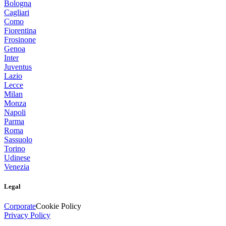
Bologna
Cagliari
Como
Fiorentina
Frosinone
Genoa
Inter
Juventus
Lazio
Lecce
Milan
Monza
Napoli
Parma
Roma
Sassuolo
Torino
Udinese
Venezia
Legal
Corporate
Cookie Policy
Privacy Policy