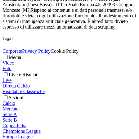
Amsterdam (Paesi Bassi) - Uffici Viale Europa 46, 20093 Cologno
Monzese (MI)
Rispetto ai contenuti e ai dati personali trasmessi e/o
riprodotti è vietata ogni utilizzazione funzionale all’addestramento di
sistemi di intelligenza artificiale generativa. È altresì fatto divieto
espresso di utilizzare mezzi automatizzati di data scraping.
Legal
Corporate
Privacy Policy
Cookie Policy
Media
Video
Foto
Live e Risultati
Live
Diretta Calcio
Risultati e Classifiche
Sezioni
Calcio
Mercato
Serie A
Serie B
Coppa Italia
Champions League
Europa League