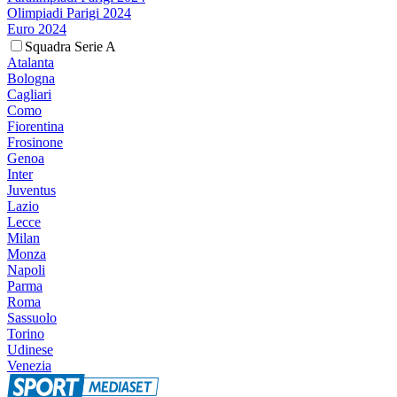
Olimpiadi Parigi 2024
Euro 2024
Squadra Serie A
Atalanta
Bologna
Cagliari
Como
Fiorentina
Frosinone
Genoa
Inter
Juventus
Lazio
Lecce
Milan
Monza
Napoli
Parma
Roma
Sassuolo
Torino
Udinese
Venezia