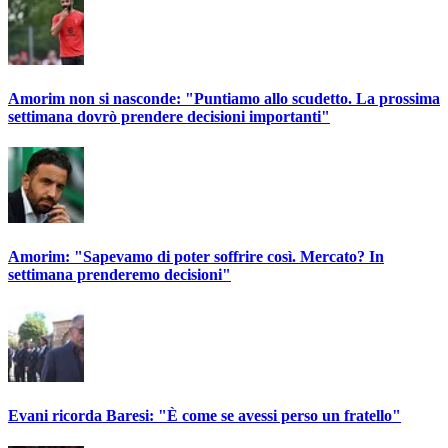
Amorim non si nasconde: "Puntiamo allo scudetto. La prossima
settimana dovrò prendere decisioni importanti"
Amorim: "Sapevamo di poter soffrire così. Mercato? In
settimana prenderemo decisioni"
Evani ricorda Baresi: "È come se avessi perso un fratello"