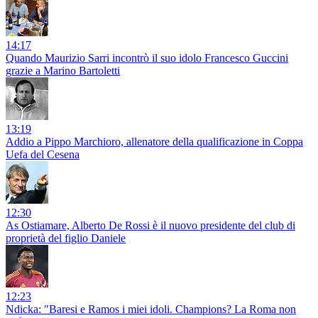
14:17
Quando Maurizio Sarri incontrò il suo idolo Francesco Guccini
grazie a Marino Bartoletti
13:19
Addio a Pippo Marchioro, allenatore della qualificazione in Coppa
Uefa del Cesena
12:30
As Ostiamare, Alberto De Rossi è il nuovo presidente del club di
proprietà del figlio Daniele
12:23
Ndicka: "Baresi e Ramos i miei idoli. Champions? La Roma non