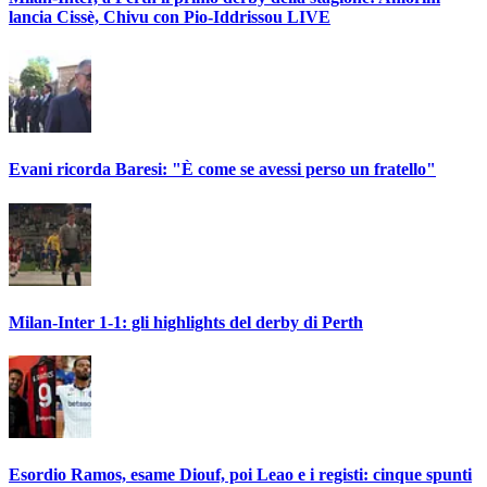
lancia Cissè, Chivu con Pio-Iddrissou LIVE
Evani ricorda Baresi: "È come se avessi perso un fratello"
Milan-Inter 1-1: gli highlights del derby di Perth
Esordio Ramos, esame Diouf, poi Leao e i registi: cinque spunti