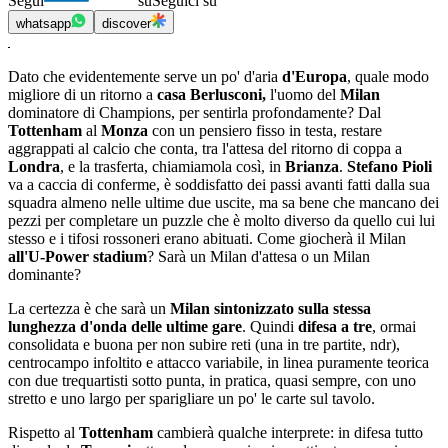
Segui
su
Seguici su
whatsapp
discover
Dato che evidentemente serve un po' d'aria
d'Europa
, quale modo
migliore di un ritorno a
casa Berlusconi,
l'uomo del
Milan
dominatore di Champions, per sentirla profondamente? Dal
Tottenham
al
Monza
con un pensiero fisso in testa, restare
aggrappati al calcio che conta, tra l'attesa del ritorno di coppa a
Londra
, e la trasferta, chiamiamola così, in
Brianza
.
Stefano Pioli
va a caccia di conferme, è soddisfatto dei passi avanti fatti dalla sua
squadra almeno nelle ultime due uscite, ma sa bene che mancano dei
pezzi per completare un puzzle che è molto diverso da quello cui lui
stesso e i tifosi rossoneri erano abituati. Come giocherà il Milan
all'U-Power stadium
? Sarà un Milan d'attesa o un Milan
dominante?
La certezza è che sarà un
Milan sintonizzato sulla stessa
lunghezza d'onda delle ultime gare
. Quindi
difesa a tre
, ormai
consolidata e buona per non subire reti (una in tre partite, ndr),
centrocampo infoltito e attacco variabile, in linea puramente teorica
con due trequartisti sotto punta, in pratica, quasi sempre, con uno
stretto e uno largo per sparigliare un po' le carte sul tavolo.
Rispetto al
Tottenham
cambierà qualche interprete: in difesa tutto