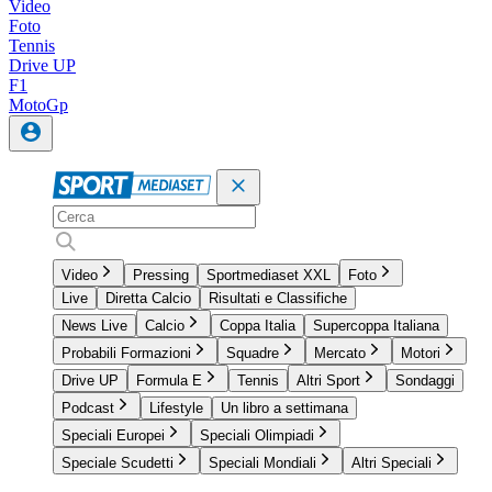
Video
Foto
Tennis
Drive UP
F1
MotoGp
Video
Pressing
Sportmediaset XXL
Foto
Live
Diretta Calcio
Risultati e Classifiche
News Live
Calcio
Coppa Italia
Supercoppa Italiana
Probabili Formazioni
Squadre
Mercato
Motori
Drive UP
Formula E
Tennis
Altri Sport
Sondaggi
Podcast
Lifestyle
Un libro a settimana
Speciali Europei
Speciali Olimpiadi
Speciale Scudetti
Speciali Mondiali
Altri Speciali