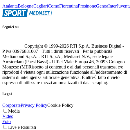
Atalanta
Bologna
Cagliari
Como
Fiorentina
Frosinone
Genoa
Inter
Juvent
Seguici su
Copyright © 1999-
2026
RTI S.p.A. Business Digital -
P.Iva 03976881007 - Tutti i diritti riservati - Per la pubblicità
Mediamond S.p.A. - RTI S.p.A., Mediaset N.V., sede legale
Amsterdam (Paesi Bassi) - Uffici Viale Europa 46, 20093 Cologno
Monzese (MI)
Rispetto ai contenuti e ai dati personali trasmessi e/o
riprodotti è vietata ogni utilizzazione funzionale all’addestramento di
sistemi di intelligenza artificiale generativa. È altresì fatto divieto
espresso di utilizzare mezzi automatizzati di data scraping.
Legal
Corporate
Privacy Policy
Cookie Policy
Media
Video
Foto
Live e Risultati