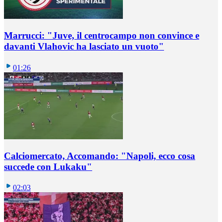
Marrucci: "Juve, il centrocampo non convince e
davanti Vlahovic ha lasciato un vuoto"
01:26
Calciomercato, Accomando: "Napoli, ecco cosa
succede con Lukaku"
02:03