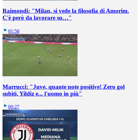
Raimondi: "Milan, si vede la filosofia di Amorim.
C'è però da lavorare su…"
01:58
Marrucci: "Juve, quante note positive! Zero gol
subiti, Yildiz e... l'uomo in più"
00:27