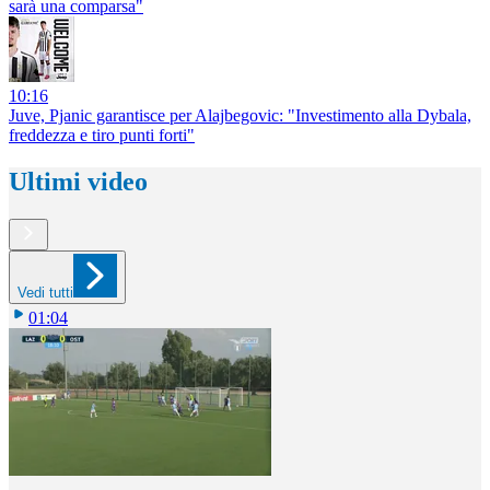
sarà una comparsa"
10:16
Juve, Pjanic garantisce per Alajbegovic: "Investimento alla Dybala,
freddezza e tiro punti forti"
Ultimi video
Vedi tutti
01:04