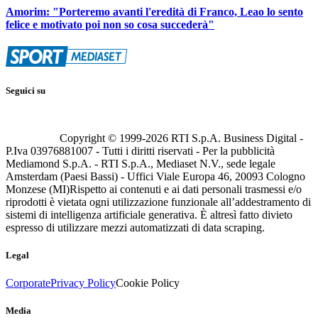
Amorim: "Porteremo avanti l'eredità di Franco, Leao lo sento
felice e motivato poi non so cosa succederà"
Seguici su
Copyright © 1999-
2026
RTI S.p.A. Business Digital -
P.Iva 03976881007 - Tutti i diritti riservati - Per la pubblicità
Mediamond S.p.A. - RTI S.p.A., Mediaset N.V., sede legale
Amsterdam (Paesi Bassi) - Uffici Viale Europa 46, 20093 Cologno
Monzese (MI)
Rispetto ai contenuti e ai dati personali trasmessi e/o
riprodotti è vietata ogni utilizzazione funzionale all’addestramento di
sistemi di intelligenza artificiale generativa. È altresì fatto divieto
espresso di utilizzare mezzi automatizzati di data scraping.
Legal
Corporate
Privacy Policy
Cookie Policy
Media