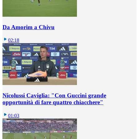
Da Amorim a Chivu
02:18
Nicolussi Caviglia: "Con Guccini grande
opportunità di fare quattro chiacchere"
01:03