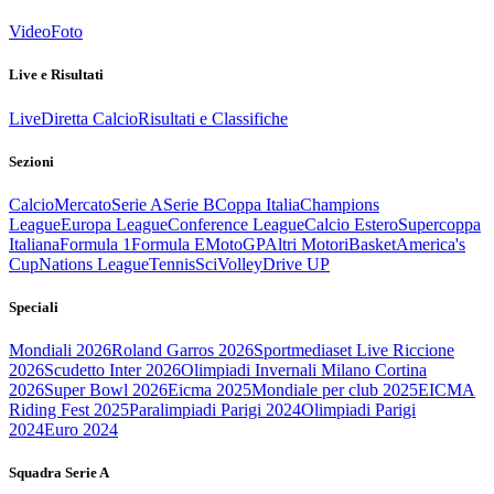
Video
Foto
Live e Risultati
Live
Diretta Calcio
Risultati e Classifiche
Sezioni
Calcio
Mercato
Serie A
Serie B
Coppa Italia
Champions
League
Europa League
Conference League
Calcio Estero
Supercoppa
Italiana
Formula 1
Formula E
MotoGP
Altri Motori
Basket
America's
Cup
Nations League
Tennis
Sci
Volley
Drive UP
Speciali
Mondiali 2026
Roland Garros 2026
Sportmediaset Live Riccione
2026
Scudetto Inter 2026
Olimpiadi Invernali Milano Cortina
2026
Super Bowl 2026
Eicma 2025
Mondiale per club 2025
EICMA
Riding Fest 2025
Paralimpiadi Parigi 2024
Olimpiadi Parigi
2024
Euro 2024
Squadra Serie A