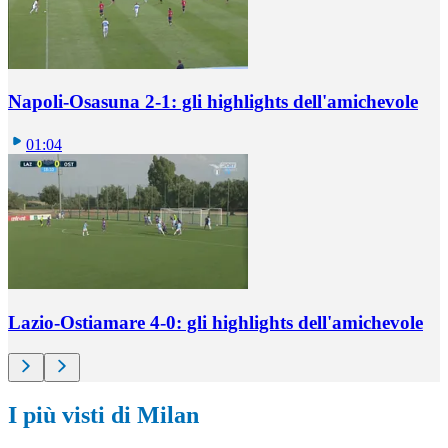
Napoli-Osasuna 2-1: gli highlights dell'amichevole
01:04
Lazio-Ostiamare 4-0: gli highlights dell'amichevole
I più visti di Milan