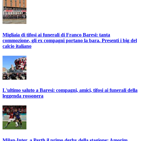
Migliaia di tifosi ai funerali di Franco Baresi: tanta
commozione, gli ex compagni portano la bara. Presenti i big del
calcio italiano
L'ultimo saluto a Baresi: compagni, amici, tifosi ai funerali della
leggenda rossonera
Milan-Inter, a Perth il primo derby della stagione: Amorim