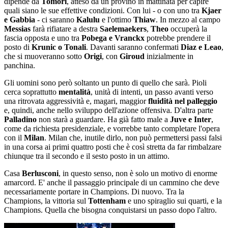
dipende da
Tomori
, atteso da un provino in mattinata per capire
quali siano le sue effettive condizioni. Con lui - o con uno tra
Kjaer
e Gabbia
- ci saranno
Kalulu
e l'ottimo
Thiaw
. In mezzo al campo
Messias
farà rifiatare a destra
Saelemaekers
,
Theo
occuperà la
fascia opposta e uno tra
Pobega e Vranckx
potrebbe prendere il
posto di
Krunic o Tonali
. Davanti saranno confermati
Diaz e Leao
,
che si muoveranno sotto
Origi
, con
Giroud
inizialmente in
panchina.
Gli uomini sono però soltanto un punto di quello che sarà. Pioli
cerca soprattutto
mentalità
, unità di intenti, un passo avanti verso
una ritrovata aggressività e, magari, maggior
fluidità nel palleggio
e, quindi, anche nello sviluppo dell'azione offensiva. D'altra parte
Palladino
non starà a guardare. Ha già fatto male a
Juve e Inter
,
come da richiesta presidenziale, e vorrebbe tanto completare l'opera
con il
Milan
. Milan che, inutile dirlo, non può permettersi passi falsi
in una corsa ai primi quattro posti che è così stretta da far rimbalzare
chiunque tra il secondo e il sesto posto in un attimo.
Casa
Berlusconi
, in questo senso, non è solo un motivo di enorme
amarcord. E' anche il passaggio principale di un cammino che deve
necessariamente portare in Champions. Di nuovo. Tra la
Champions, la vittoria sul
Tottenham
e uno spiraglio sui quarti, e la
Champions. Quella che bisogna conquistarsi un passo dopo l'altro.