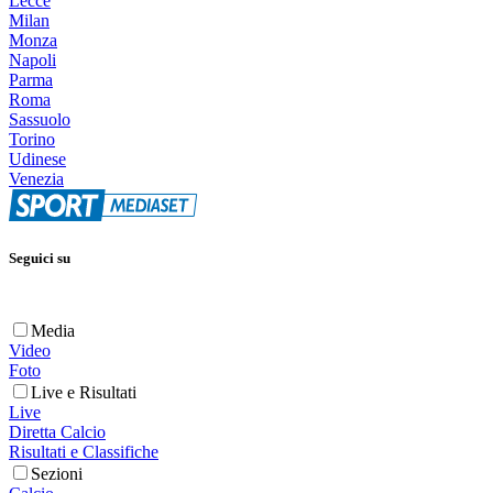
Lecce
Milan
Monza
Napoli
Parma
Roma
Sassuolo
Torino
Udinese
Venezia
Seguici su
Media
Video
Foto
Live e Risultati
Live
Diretta Calcio
Risultati e Classifiche
Sezioni