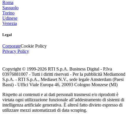
Roma
Sassuolo
Torino
Udinese
Venezia
Legal
Corporate
Cookie Policy
Privacy Policy
Copyright © 1999-
2026
RTI S.p.A. Business Digital - P.Iva
03976881007 - Tutti i diritti riservati - Per la pubblicità Mediamond
S.p.A. - RTI S.p.A., Mediaset N.V., sede legale Amsterdam (Paesi
Bassi) - Uffici Viale Europa 46, 20093 Cologno Monzese (MI)
Rispetto ai contenuti e ai dati personali trasmessi e/o riprodotti è
vietata ogni utilizzazione funzionale all’addestramento di sistemi di
intelligenza artificiale generativa. È altresì fatto divieto espresso di
utilizzare mezzi automatizzati di data scraping.