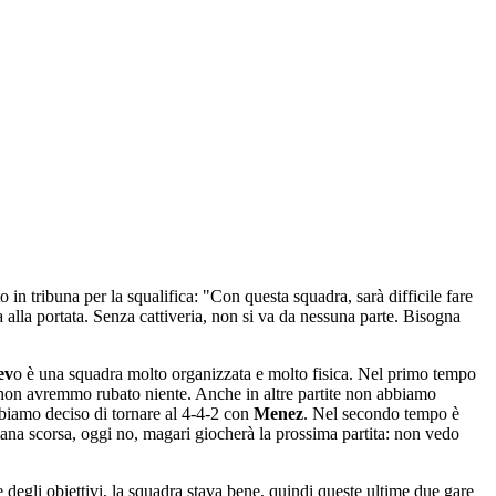
to in tribuna per la squalifica: "Con questa squadra, sarà difficile fare
alla portata. Senza cattiveria, non si va da nessuna parte. Bisogna
ev
o è una squadra molto organizzata e molto fisica. Nel primo tempo
, non avremmo rubato niente. Anche in altre partite non abbiamo
bbiamo deciso di tornare al 4-4-2 con
Menez
. Nel secondo tempo è
mana scorsa, oggi no, magari giocherà la prossima partita: non vedo
egli obiettivi, la squadra stava bene, quindi queste ultime due gare