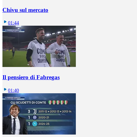
Chivu sul mercato
01:44
Il pensiero di Fabregas
01:40