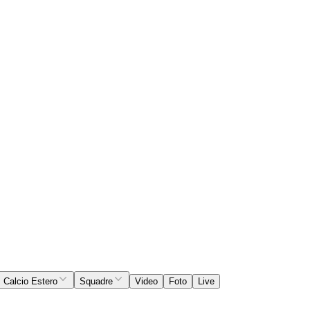
Calcio Estero
Squadre
Video
Foto
Live