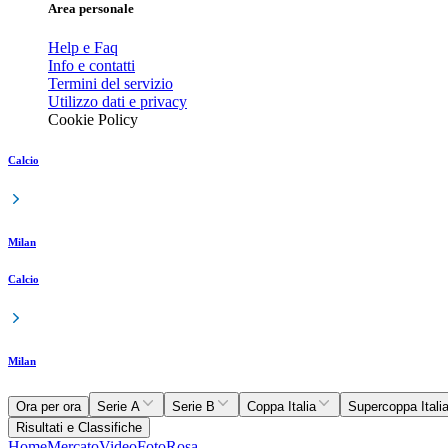
Area personale
Help e Faq
Info e contatti
Termini del servizio
Utilizzo dati e privacy
Cookie Policy
Calcio
Milan
Calcio
Milan
Ora per ora
Serie A
Serie B
Coppa Italia
Supercoppa Itali
Risultati e Classifiche
Home
Mercato
Video
Foto
Rosa