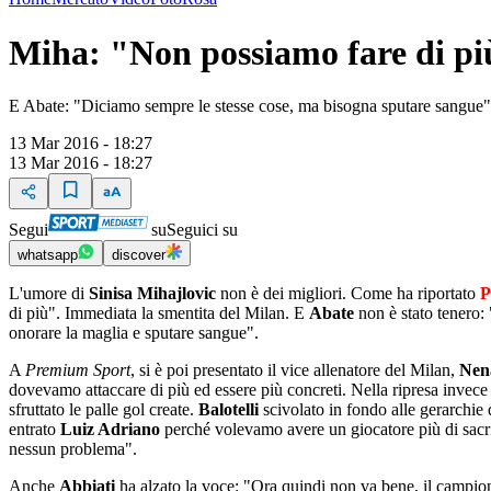
Miha: "Non possiamo fare di pi
E Abate: "Diciamo sempre le stesse cose, ma bisogna sputare sangue"
13 Mar 2016 - 18:27
13 Mar 2016 - 18:27
Segui
su
Seguici su
whatsapp
discover
L'umore di
Sinisa Mihajlovic
non è dei migliori. Come ha riportato
P
di più". Immediata la smentita del Milan. E
Abate
non è stato tenero: 
onorare la maglia e sputare sangue".
A
Premium Sport
, si è poi presentato il vice allenatore del Milan,
Nen
dovevamo attaccare di più ed essere più concreti. Nella ripresa invece
sfruttato le palle gol create.
Balotelli
scivolato in fondo alle gerarchi
entrato
Luiz Adriano
perché volevamo avere un giocatore più di sacrif
nessun problema".
Anche
Abbiati
ha alzato la voce: "Ora quindi non va bene, il campion