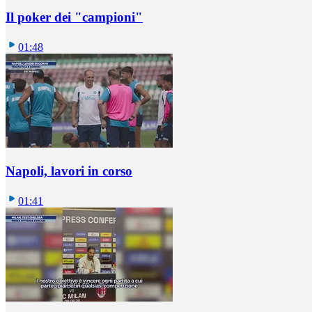
Il poker dei "campioni"
01:48
Napoli, lavori in corso
01:41