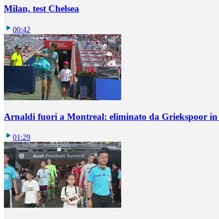
Milan, test Chelsea
00:42
Arnaldi fuori a Montreal: eliminato da Griekspoor i
01:29