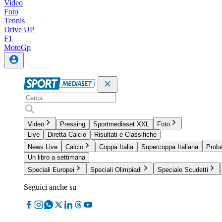
Video
Foto
Tennis
Drive UP
F1
MotoGp
Video
Pressing
Sportmediaset XXL
Foto
Live
Diretta Calcio
Risultati e Classifiche
News Live
Calcio
Coppa Italia
Supercoppa Italiana
Proba
Un libro a settimana
Speciali Europei
Speciali Olimpiadi
Speciale Scudetti
Seguici anche su