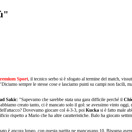
ù"
remium Sport
, il tecnico serbo si è sfogato al termine del match, vissu
"Diciamo sempre le stesse cose e lasciamo punti su campi non facili, ma 
ad Sakic
: "Sapevamo che sarebbe stata una gara difficile perché il
Chi
 abbiamo creato tanto, ci è mancato solo il gol: se avessimo vinto oggi
e dell'attacco? Dovevamo giocare col 4-3-3, poi
Kucka
si è fatto male a
icio rispetto a Mario che ha altre caratteristiche. Balo ha giocato setti
ato è ancora lungo, con questa partita ne mancavano 10. Bisogna avere d