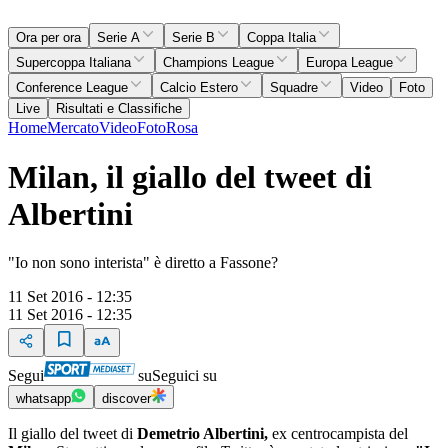
Ora per ora
Serie A
Serie B
Coppa Italia
Supercoppa Italiana
Champions League
Europa League
Conference League
Calcio Estero
Squadre
Video
Foto
Live
Risultati e Classifiche
Home
Mercato
Video
Foto
Rosa
Milan, il giallo del tweet di
Albertini
"Io non sono interista" è diretto a Fassone?
11 Set 2016 - 12:35
11 Set 2016 - 12:35
Segui
su
Seguici su
whatsapp
discover
Il giallo del tweet di
Demetrio Albertini,
ex centrocampista del