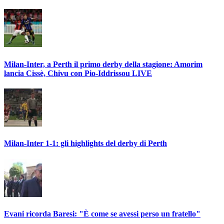
Milan-Inter, a Perth il primo derby della stagione: Amorim
lancia Cissè, Chivu con Pio-Iddrissou LIVE
Milan-Inter 1-1: gli highlights del derby di Perth
Evani ricorda Baresi: "È come se avessi perso un fratello"