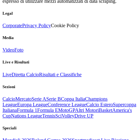
espresso di utilizzare mezzi automatizzati di data scraping.
Legal
Corporate
Privacy Policy
Cookie Policy
Media
Video
Foto
Live e Risultati
Live
Diretta Calcio
Risultati e Classifiche
Sezioni
Calcio
Mercato
Serie A
Serie B
Coppa Italia
Champions
League
Europa League
Conference League
Calcio Estero
Supercoppa
Italiana
Formula 1
Formula E
MotoGP
Altri Motori
Basket
America's
Cup
Nations League
Tennis
Sci
Volley
Drive UP
Speciali