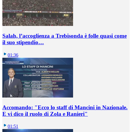
Salah, l’accoglienza a Trebisonda è folle quasi come
il suo stipendio…
01:36
Accomando: "Ecco lo staff di Mancini in Nazionale.
E vi dico il ruolo di Zola e Ranieri"
01:51