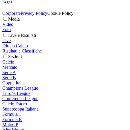
Legal
Corporate
Privacy Policy
Cookie Policy
Media
Video
Foto
Live e Risultati
Live
Diretta Calcio
Risultati e Classifiche
Sezioni
Calcio
Mercato
Serie A
Serie B
Coppa Italia
Champions League
Europa League
Conference League
Calcio Estero
Supercoppa Italiana
Formula 1
Formula E
MotoGP
Altri Motori