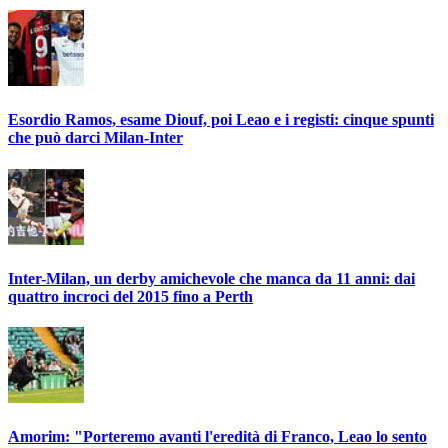
Esordio Ramos, esame Diouf, poi Leao e i registi: cinque spunti
che può darci Milan-Inter
Inter-Milan, un derby amichevole che manca da 11 anni: dai
quattro incroci del 2015 fino a Perth
Amorim: "Porteremo avanti l'eredità di Franco, Leao lo sento