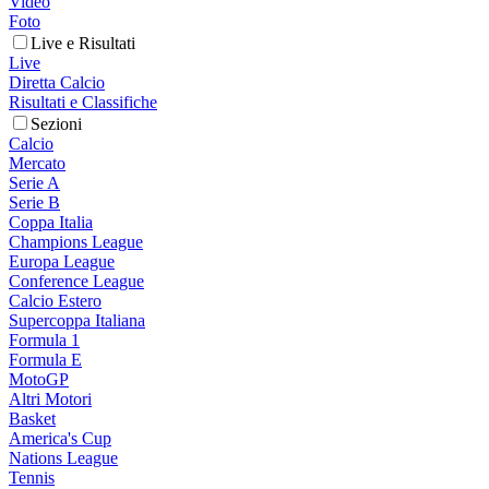
Video
Foto
Live e Risultati
Live
Diretta Calcio
Risultati e Classifiche
Sezioni
Calcio
Mercato
Serie A
Serie B
Coppa Italia
Champions League
Europa League
Conference League
Calcio Estero
Supercoppa Italiana
Formula 1
Formula E
MotoGP
Altri Motori
Basket
America's Cup
Nations League
Tennis