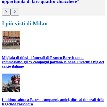
opportunità di fare quattro chiacchere"
I più visti di Milan
Migliaia di tifosi ai funerali di Franco Baresi: tanta
commozione, gli ex compagni portano la bara. Presenti i big del
calcio italiano
L'ultimo saluto a Baresi: compagni, amici, tifosi ai funerali della
leggenda rossonera