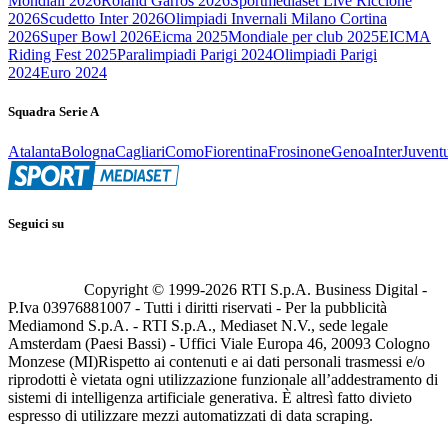
Mondiali 2026
Roland Garros 2026
Sportmediaset Live Riccione
2026
Scudetto Inter 2026
Olimpiadi Invernali Milano Cortina
2026
Super Bowl 2026
Eicma 2025
Mondiale per club 2025
EICMA
Riding Fest 2025
Paralimpiadi Parigi 2024
Olimpiadi Parigi
2024
Euro 2024
Squadra Serie A
Atalanta
Bologna
Cagliari
Como
Fiorentina
Frosinone
Genoa
Inter
Juvent
Seguici su
Copyright © 1999-
2026
RTI S.p.A. Business Digital -
P.Iva 03976881007 - Tutti i diritti riservati - Per la pubblicità
Mediamond S.p.A. - RTI S.p.A., Mediaset N.V., sede legale
Amsterdam (Paesi Bassi) - Uffici Viale Europa 46, 20093 Cologno
Monzese (MI)
Rispetto ai contenuti e ai dati personali trasmessi e/o
riprodotti è vietata ogni utilizzazione funzionale all’addestramento di
sistemi di intelligenza artificiale generativa. È altresì fatto divieto
espresso di utilizzare mezzi automatizzati di data scraping.