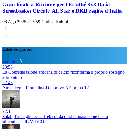
Gran finale a Riccione per l'Estathé 3x3 Italia
Streetbasket Circuit: All Star e DKB regine d'Italia
06 Ago 2026 - 15:59
Daniele Rubini
Calcio ora per ora
Vedi tutti
23:58
La Confederazione africana di calcio riconferma il proprio sostegno
a Infantino
22:43
Amichevoli, Fiorentina-Deportivo A Coruna 1-1
22:13
Salah, l’accoglienza a Trebisonda è folle quasi come il suo
stipendio… IL VIDEO