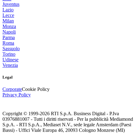
Juventus
Lazio
Lecce
Milan
Monza
Napoli
Parma
Roma
Sassuolo
Torino
Udinese
Venezia
Legal
Corporate
Cookie Policy
Privacy Policy
Copyright © 1999-
2026
RTI S.p.A. Business Digital - P.Iva
03976881007 - Tutti i diritti riservati - Per la pubblicità Mediamond
S.p.A. - RTI S.p.A., Mediaset N.V., sede legale Amsterdam (Paesi
Bassi) - Uffici Viale Europa 46, 20093 Cologno Monzese (MI)