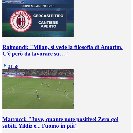
Raimondi: "Milan, si vede la filosofia di Amorim.
C'è però da lavorare su…"
01:58
Marrucci: "Juve, quante note positive! Zero gol
subiti, Yildiz e... l'uomo in più"