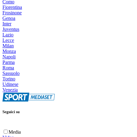
Como
Fiorentina
Frosinone
Genoa
Inter
Juventus
Lazio
Lecce
Milan
Monza
Napoli
Parma
Roma
Sassuolo
Torino
Udinese
Venezia
Seguici su
Media