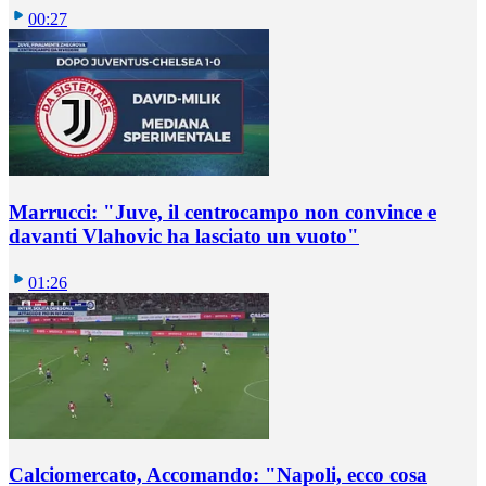
00:27
Marrucci: "Juve, il centrocampo non convince e
davanti Vlahovic ha lasciato un vuoto"
01:26
Calciomercato, Accomando: "Napoli, ecco cosa