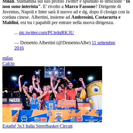
Milan
. Stamattina sul suo profilo
Twitter
è spuntato lo striscione
"Io
non sono interista"
. E' rivolto a
Marco Fassone
? Dirigente di
Juventus, Napoli e Inter sarà il nuovo ad e dg, dopo il closign con la
cordata cinese. Albertini, insieme ad
Ambrosini, Costacurta e
Maldini
, era tra i papabili per entrare nella nuova dirigenza.
...
pic.twitter.com/PCtrdqRK3U
— Demetrio Albertini (@DemetrioAlbe)
11 settembre
2016
milan
Calcio
Estathé 3x3 Italia Streetbasket Circuit