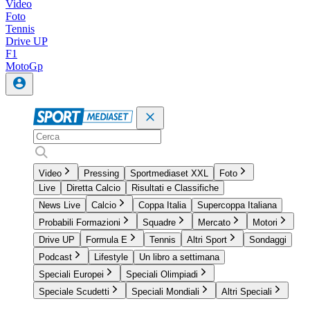
Video
Foto
Tennis
Drive UP
F1
MotoGp
Video
Pressing
Sportmediaset XXL
Foto
Live
Diretta Calcio
Risultati e Classifiche
News Live
Calcio
Coppa Italia
Supercoppa Italiana
Probabili Formazioni
Squadre
Mercato
Motori
Drive UP
Formula E
Tennis
Altri Sport
Sondaggi
Podcast
Lifestyle
Un libro a settimana
Speciali Europei
Speciali Olimpiadi
Speciale Scudetti
Speciali Mondiali
Altri Speciali