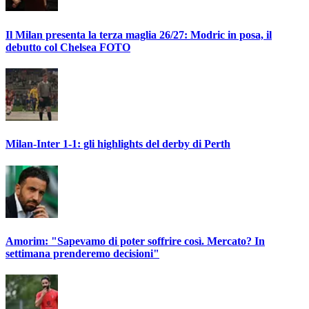
Il Milan presenta la terza maglia 26/27: Modric in posa, il
debutto col Chelsea FOTO
Milan-Inter 1-1: gli highlights del derby di Perth
Amorim: "Sapevamo di poter soffrire così. Mercato? In
settimana prenderemo decisioni"