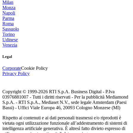
Milan
Monza
Napoli
Parma
Roma
Sassuolo
Torino
Udinese
Venezia
Legal
Corporate
Cookie Policy
Privacy Policy
Copyright © 1999-
2026
RTI S.p.A. Business Digital - P.Iva
03976881007 - Tutti i diritti riservati - Per la pubblicità Mediamond
S.p.A. - RTI S.p.A., Mediaset N.V., sede legale Amsterdam (Paesi
Bassi) - Uffici Viale Europa 46, 20093 Cologno Monzese (MI)
Rispetto ai contenuti e ai dati personali trasmessi e/o riprodotti è
vietata ogni utilizzazione funzionale all’addestramento di sistemi di
intelligenza artificiale generativa. È altresì fatto divieto espresso di