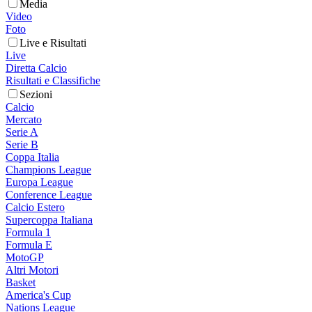
Media
Video
Foto
Live e Risultati
Live
Diretta Calcio
Risultati e Classifiche
Sezioni
Calcio
Mercato
Serie A
Serie B
Coppa Italia
Champions League
Europa League
Conference League
Calcio Estero
Supercoppa Italiana
Formula 1
Formula E
MotoGP
Altri Motori
Basket
America's Cup
Nations League