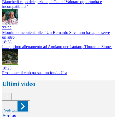
Bianchedi capo delegazione, il Coni: "Valutare opportunità e
incompatibilità"
22:22
Mourinho incontentabile: "Un Bernardo Silva non basta, ne serve
un altro"
18:38
Inter, primo allenamento ad Appiano per Lautaro, Thuram e Stones
18:23
Frosinone: il club passa a un fondo Usa
Ultimi video
Vedi tutti
01:48