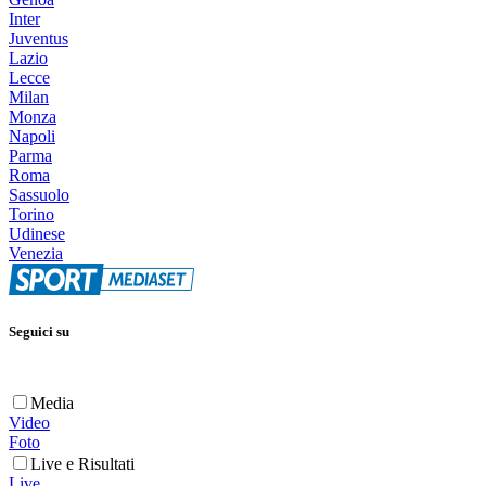
Inter
Juventus
Lazio
Lecce
Milan
Monza
Napoli
Parma
Roma
Sassuolo
Torino
Udinese
Venezia
Seguici su
Media
Video
Foto
Live e Risultati
Live