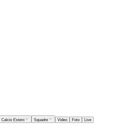
Calcio Estero
Squadre
Video
Foto
Live