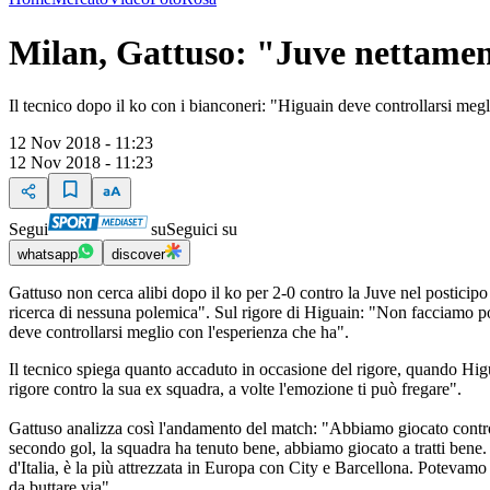
Milan, Gattuso: "Juve nettament
Il tecnico dopo il ko con i bianconeri: "Higuain deve controllarsi meg
12 Nov 2018 - 11:23
12 Nov 2018 - 11:23
Segui
su
Seguici su
whatsapp
discover
Gattuso non cerca alibi dopo il ko per 2-0 contro la Juve nel posticip
ricerca di nessuna polemica". Sul rigore di Higuain: "Non facciamo pol
deve controllarsi meglio con l'esperienza che ha".
Il tecnico spiega quanto accaduto in occasione del rigore, quando Higuain 
rigore contro la sua ex squadra, a volte l'emozione ti può fregare".
Gattuso analizza così l'andamento del match: "Abbiamo giocato contro
secondo gol, la squadra ha tenuto bene, abbiamo giocato a tratti bene. 
d'Italia, è la più attrezzata in Europa con City e Barcellona. Potevamo
da buttare via".