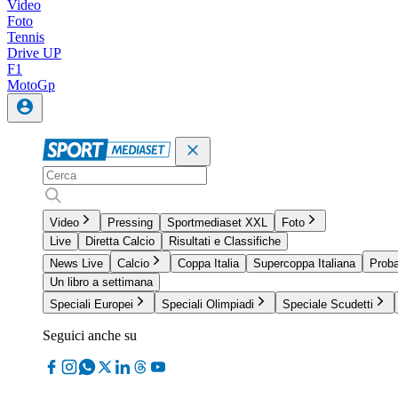
Video
Foto
Tennis
Drive UP
F1
MotoGp
Video
Pressing
Sportmediaset XXL
Foto
Live
Diretta Calcio
Risultati e Classifiche
News Live
Calcio
Coppa Italia
Supercoppa Italiana
Proba
Un libro a settimana
Speciali Europei
Speciali Olimpiadi
Speciale Scudetti
Seguici anche su