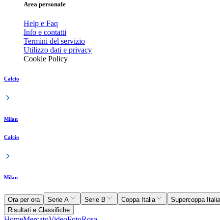
Area personale
Help e Faq
Info e contatti
Termini del servizio
Utilizzo dati e privacy
Cookie Policy
Calcio
Milan
Calcio
Milan
Ora per ora
Serie A
Serie B
Coppa Italia
Supercoppa Itali
Risultati e Classifiche
Home
Mercato
Video
Foto
Rosa