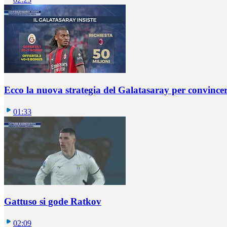
Ecco la nuova strategia del Galatasaray per convincer
01:33
Gattuso si gode Ratkov
02:09