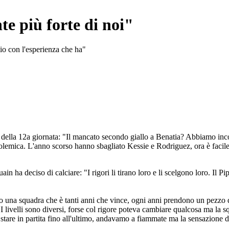
e più forte di noi"
lio con l'esperienza che ha"
o della 12a giornata: "Il mancato secondo giallo a Benatia? Abbiamo inc
emica. L'anno scorso hanno sbagliato Kessie e Rodriguez, ora è facile ma
ha deciso di calciare: "I rigori li tirano loro e li scelgono loro. Il Pipit
 una squadra che è tanti anni che vince, ogni anni prendono un pezzo d
I livelli sono diversi, forse col rigore poteva cambiare qualcosa ma la s
 stare in partita fino all'ultimo, andavamo a fiammate ma la sensazione d