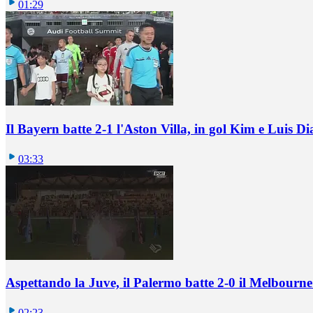
01:29
Il Bayern batte 2-1 l'Aston Villa, in gol Kim e Luis Di
03:33
Aspettando la Juve, il Palermo batte 2-0 il Melbourne
02:23