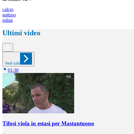
calcio
gattuso
milan
Ultimi video
Vedi tutti
01:30
Tifosi viola in estasi per Mastantuono