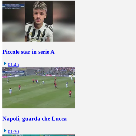
Piccole star in serie A
01:45
Napoli, guarda che Lucca
01:30