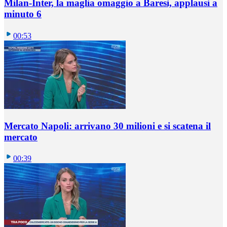
Milan-Inter, la maglia omaggio a Baresi, applausi a
minuto 6
00:53
Mercato Napoli: arrivano 30 milioni e si scatena il
mercato
00:39