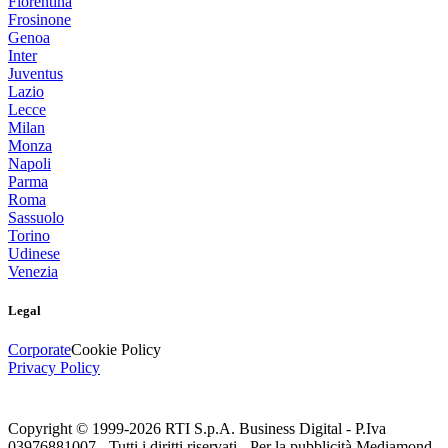
Fiorentina
Frosinone
Genoa
Inter
Juventus
Lazio
Lecce
Milan
Monza
Napoli
Parma
Roma
Sassuolo
Torino
Udinese
Venezia
Legal
Corporate
Cookie Policy
Privacy Policy
Copyright © 1999-
2026
RTI S.p.A. Business Digital - P.Iva
03976881007 - Tutti i diritti riservati - Per la pubblicità Mediamond