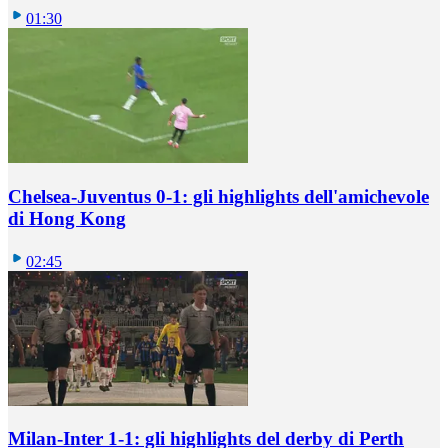
01:30
Chelsea-Juventus 0-1: gli highlights dell'amichevole
di Hong Kong
02:45
Milan-Inter 1-1: gli highlights del derby di Perth