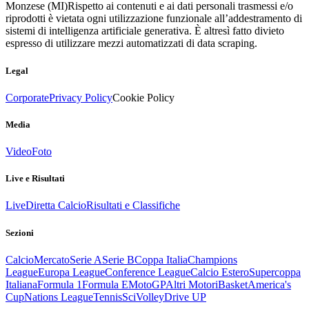
Monzese (MI)
Rispetto ai contenuti e ai dati personali trasmessi e/o
riprodotti è vietata ogni utilizzazione funzionale all’addestramento di
sistemi di intelligenza artificiale generativa. È altresì fatto divieto
espresso di utilizzare mezzi automatizzati di data scraping.
Legal
Corporate
Privacy Policy
Cookie Policy
Media
Video
Foto
Live e Risultati
Live
Diretta Calcio
Risultati e Classifiche
Sezioni
Calcio
Mercato
Serie A
Serie B
Coppa Italia
Champions
League
Europa League
Conference League
Calcio Estero
Supercoppa
Italiana
Formula 1
Formula E
MotoGP
Altri Motori
Basket
America's
Cup
Nations League
Tennis
Sci
Volley
Drive UP