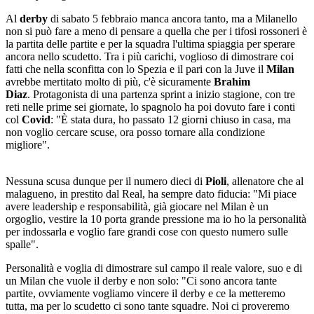
Al
derby
di sabato 5 febbraio manca ancora tanto, ma a Milanello
non si può fare a meno di pensare a quella che per i tifosi rossoneri è
la partita delle partite e per la squadra l'ultima spiaggia per sperare
ancora nello scudetto. Tra i più carichi, voglioso di dimostrare coi
fatti che nella sconfitta con lo Spezia e il pari con la Juve il
Milan
avrebbe mertitato molto di più, c'è sicuramente
Brahim
Diaz
. Protagonista di una partenza sprint a inizio stagione, con tre
reti nelle prime sei giornate, lo spagnolo ha poi dovuto fare i conti
col
Covid
: "È stata dura, ho passato 12 giorni chiuso in casa, ma
non voglio cercare scuse, ora posso tornare alla condizione
migliore".
Nessuna scusa dunque per il numero dieci di
Pioli
, allenatore che al
malagueno, in prestito dal Real, ha sempre dato fiducia: "Mi piace
avere leadership e responsabilità, già giocare nel Milan è un
orgoglio, vestire la 10 porta grande pressione ma io ho la personalità
per indossarla e voglio fare grandi cose con questo numero sulle
spalle".
Personalità e voglia di dimostrare sul campo il reale valore, suo e di
un Milan che vuole il derby e non solo: "Ci sono ancora tante
partite, ovviamente vogliamo vincere il derby e ce la metteremo
tutta, ma per lo scudetto ci sono tante squadre. Noi ci proveremo