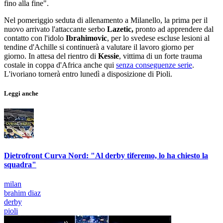
fino alla fine".
Nel pomeriggio seduta di allenamento a Milanello, la prima per il
nuovo arrivato l'attaccante serbo
Lazetic,
pronto ad apprendere dal
contatto con l'idolo
Ibrahimovic
, per lo svedese escluse lesioni al
tendine d'Achille si continuerà a valutare il lavoro giorno per
giorno. In attesa del rientro di
Kessie
, vittima di un forte trauma
costale in coppa d'Africa anche qui
senza conseguenze serie
.
L'ivoriano tornerà entro lunedì a disposizione di Pioli.
Leggi anche
Dietrofront Curva Nord: "Al derby tiferemo, lo ha chiesto la
squadra"
milan
brahim diaz
derby
pioli