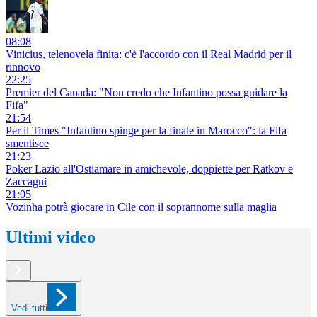
08:08
Vinicius, telenovela finita: c'è l'accordo con il Real Madrid per il
rinnovo
22:25
Premier del Canada: "Non credo che Infantino possa guidare la
Fifa"
21:54
Per il Times "Infantino spinge per la finale in Marocco": la Fifa
smentisce
21:23
Poker Lazio all'Ostiamare in amichevole, doppiette per Ratkov e
Zaccagni
21:05
Vozinha potrà giocare in Cile con il soprannome sulla maglia
Ultimi video
Vedi tutti