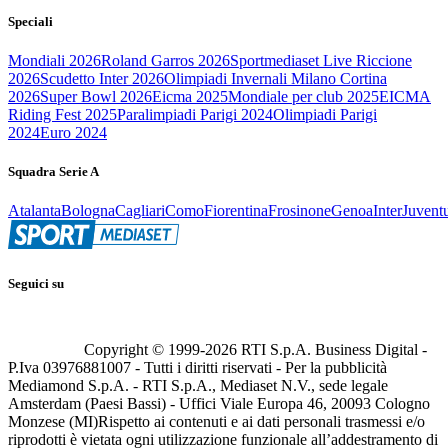
Speciali
Mondiali 2026
Roland Garros 2026
Sportmediaset Live Riccione
2026
Scudetto Inter 2026
Olimpiadi Invernali Milano Cortina
2026
Super Bowl 2026
Eicma 2025
Mondiale per club 2025
EICMA
Riding Fest 2025
Paralimpiadi Parigi 2024
Olimpiadi Parigi
2024
Euro 2024
Squadra Serie A
Atalanta
Bologna
Cagliari
Como
Fiorentina
Frosinone
Genoa
Inter
Juvent
Seguici su
Copyright © 1999-
2026
RTI S.p.A. Business Digital -
P.Iva 03976881007 - Tutti i diritti riservati - Per la pubblicità
Mediamond S.p.A. - RTI S.p.A., Mediaset N.V., sede legale
Amsterdam (Paesi Bassi) - Uffici Viale Europa 46, 20093 Cologno
Monzese (MI)
Rispetto ai contenuti e ai dati personali trasmessi e/o
riprodotti è vietata ogni utilizzazione funzionale all’addestramento di