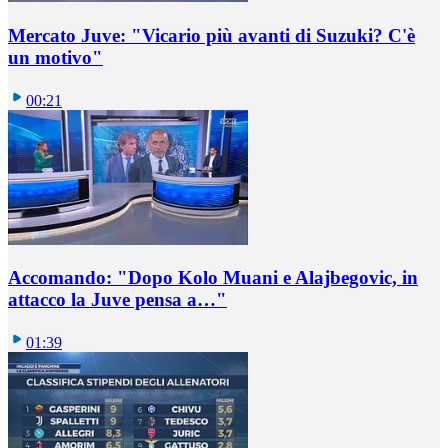
Mercato Juve: "Vicario più avanti di Suzuki? C'è
un motivo"
00:21
Accomando: "Dopo Kolo Muani e Alajbegovic, in
attacco la Juve pensa a…"
01:39