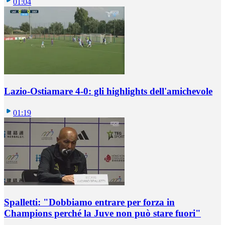
01:04
Lazio-Ostiamare 4-0: gli highlights dell'amichevole
01:19
Spalletti: "Dobbiamo entrare per forza in
Champions perché la Juve non può stare fuori"