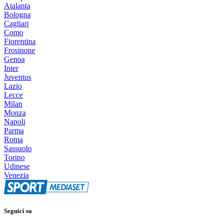
Atalanta
Bologna
Cagliari
Como
Fiorentina
Frosinone
Genoa
Inter
Juventus
Lazio
Lecce
Milan
Monza
Napoli
Parma
Roma
Sassuolo
Torino
Udinese
Venezia
Seguici su