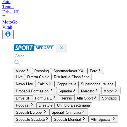
Foto
Tennis
Drive UP
F1
MotoGp
Virali
Video
Pressing
Sportmediaset XXL
Foto
Live
Diretta Calcio
Risultati e Classifiche
News Live
Calcio
Coppa Italia
Supercoppa Italiana
Probabili Formazioni
Squadre
Mercato
Motori
Drive UP
Formula E
Tennis
Altri Sport
Sondaggi
Podcast
Lifestyle
Un libro a settimana
Speciali Europei
Speciali Olimpiadi
Speciale Scudetti
Speciali Mondiali
Altri Speciali