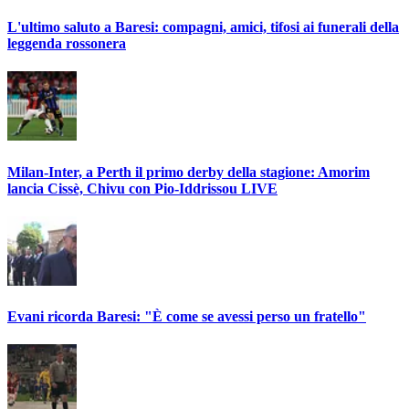
L'ultimo saluto a Baresi: compagni, amici, tifosi ai funerali della
leggenda rossonera
Milan-Inter, a Perth il primo derby della stagione: Amorim
lancia Cissè, Chivu con Pio-Iddrissou LIVE
Evani ricorda Baresi: "È come se avessi perso un fratello"