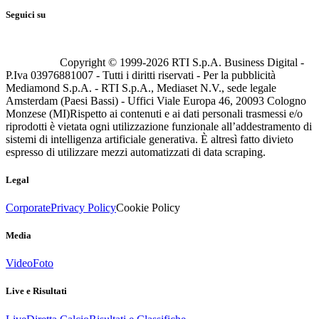
Seguici su
Copyright © 1999-
2026
RTI S.p.A. Business Digital -
P.Iva 03976881007 - Tutti i diritti riservati - Per la pubblicità
Mediamond S.p.A. - RTI S.p.A., Mediaset N.V., sede legale
Amsterdam (Paesi Bassi) - Uffici Viale Europa 46, 20093 Cologno
Monzese (MI)
Rispetto ai contenuti e ai dati personali trasmessi e/o
riprodotti è vietata ogni utilizzazione funzionale all’addestramento di
sistemi di intelligenza artificiale generativa. È altresì fatto divieto
espresso di utilizzare mezzi automatizzati di data scraping.
Legal
Corporate
Privacy Policy
Cookie Policy
Media
Video
Foto
Live e Risultati