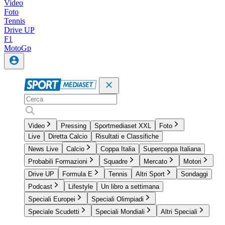
Video
Foto
Tennis
Drive UP
F1
MotoGp
Video
Pressing
Sportmediaset XXL
Foto
Live
Diretta Calcio
Risultati e Classifiche
News Live
Calcio
Coppa Italia
Supercoppa Italiana
Probabili Formazioni
Squadre
Mercato
Motori
Drive UP
Formula E
Tennis
Altri Sport
Sondaggi
Podcast
Lifestyle
Un libro a settimana
Speciali Europei
Speciali Olimpiadi
Speciale Scudetti
Speciali Mondiali
Altri Speciali