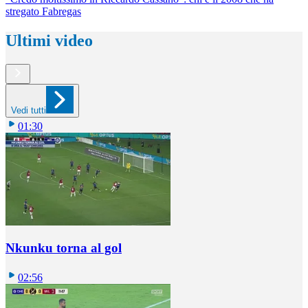
stregato Fabregas
Ultimi video
Vedi tutti
01:30
Nkunku torna al gol
02:56