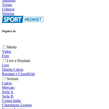
Sassuolo
Torino
Udinese
Venezia
Seguici su
Media
Video
Foto
Live e Risultati
Live
Diretta Calcio
Risultati e Classifiche
Sezioni
Calcio
Mercato
Serie A
Serie B
Coppa Italia
Champions League