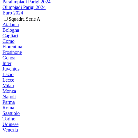
Paralimpiadi Parigi 2024
Olimpiadi Parigi 2024
Euro 2024
Squadra Serie A
Atalanta
Bologna
Cagliari
Como
Fiorentina
Frosinone
Genoa
Inter
Juventus
Lazio
Lecce
Milan
Monza
Napoli
Parma
Roma
Sassuolo
Torino
Udinese
Venezia