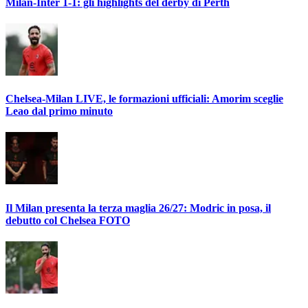
Milan-Inter 1-1: gli highlights del derby di Perth
Chelsea-Milan LIVE, le formazioni ufficiali: Amorim sceglie
Leao dal primo minuto
Il Milan presenta la terza maglia 26/27: Modric in posa, il
debutto col Chelsea FOTO