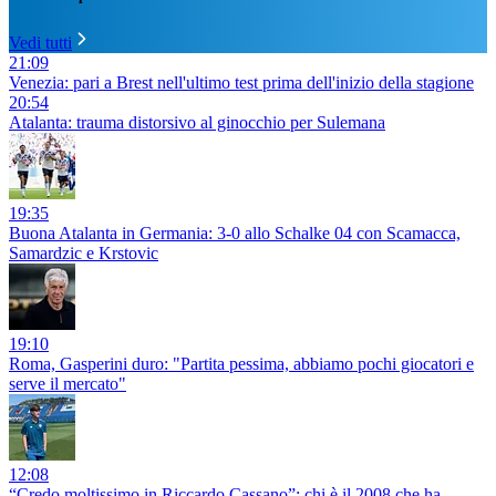
Vedi tutti
21:09
Venezia: pari a Brest nell'ultimo test prima dell'inizio della stagione
20:54
Atalanta: trauma distorsivo al ginocchio per Sulemana
19:35
Buona Atalanta in Germania: 3-0 allo Schalke 04 con Scamacca,
Samardzic e Krstovic
19:10
Roma, Gasperini duro: "Partita pessima, abbiamo pochi giocatori e
serve il mercato"
12:08
“Credo moltissimo in Riccardo Cassano”: chi è il 2008 che ha