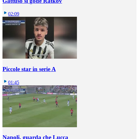
Gattuso si gode Ratkov
02:09
Piccole star in serie A
01:45
Napoli, guarda che Lucca