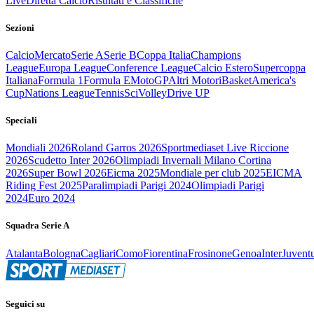
Live
Diretta Calcio
Risultati e Classifiche
Sezioni
Calcio
Mercato
Serie A
Serie B
Coppa Italia
Champions
League
Europa League
Conference League
Calcio Estero
Supercoppa
Italiana
Formula 1
Formula E
MotoGP
Altri Motori
Basket
America's
Cup
Nations League
Tennis
Sci
Volley
Drive UP
Speciali
Mondiali 2026
Roland Garros 2026
Sportmediaset Live Riccione
2026
Scudetto Inter 2026
Olimpiadi Invernali Milano Cortina
2026
Super Bowl 2026
Eicma 2025
Mondiale per club 2025
EICMA
Riding Fest 2025
Paralimpiadi Parigi 2024
Olimpiadi Parigi
2024
Euro 2024
Squadra Serie A
Atalanta
Bologna
Cagliari
Como
Fiorentina
Frosinone
Genoa
Inter
Juvent
Seguici su