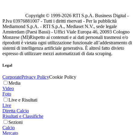
Copyright © 1999-
2026
RTI S.p.A. Business Digital -
P.Iva 03976881007 - Tutti i diritti riservati - Per la pubblicità
Mediamond S.p.A. - RTI S.p.A., Mediaset N.V., sede legale
Amsterdam (Paesi Bassi) - Uffici Viale Europa 46, 20093 Cologno
Monzese (MI)
Rispetto ai contenuti e ai dati personali trasmessi e/o
riprodotti è vietata ogni utilizzazione funzionale all’addestramento di
sistemi di intelligenza artificiale generativa. È altresì fatto divieto
espresso di utilizzare mezzi automatizzati di data scraping.
Legal
Corporate
Privacy Policy
Cookie Policy
Media
Video
Foto
Live e Risultati
Live
Diretta Calcio
Risultati e Classifiche
Sezioni
Calcio
Mercato