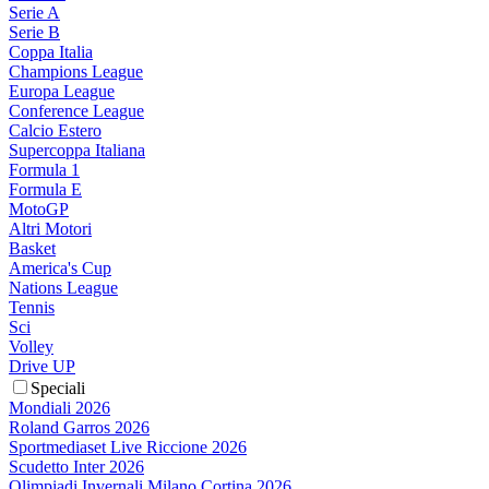
Serie A
Serie B
Coppa Italia
Champions League
Europa League
Conference League
Calcio Estero
Supercoppa Italiana
Formula 1
Formula E
MotoGP
Altri Motori
Basket
America's Cup
Nations League
Tennis
Sci
Volley
Drive UP
Speciali
Mondiali 2026
Roland Garros 2026
Sportmediaset Live Riccione 2026
Scudetto Inter 2026
Olimpiadi Invernali Milano Cortina 2026