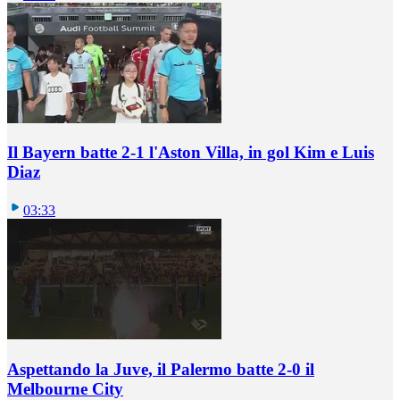
Il Bayern batte 2-1 l'Aston Villa, in gol Kim e Luis
Diaz
03:33
Aspettando la Juve, il Palermo batte 2-0 il
Melbourne City