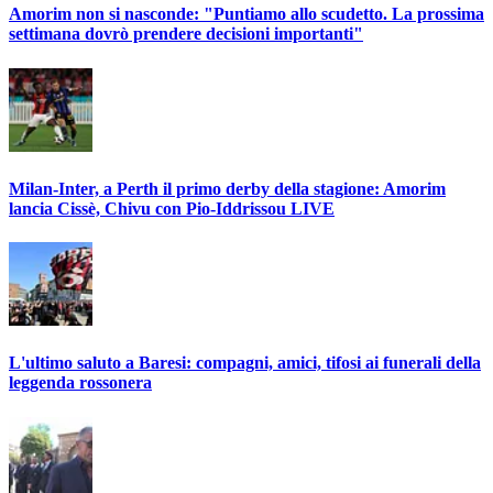
Amorim non si nasconde: "Puntiamo allo scudetto. La prossima
settimana dovrò prendere decisioni importanti"
Milan-Inter, a Perth il primo derby della stagione: Amorim
lancia Cissè, Chivu con Pio-Iddrissou LIVE
L'ultimo saluto a Baresi: compagni, amici, tifosi ai funerali della
leggenda rossonera