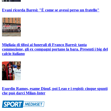
Evani ricorda Baresi: "È come se avessi perso un fratello"
Migliaia di tifosi ai funerali di Franco Baresi: tanta
commozione, gli ex compagni portano la bara. Presenti i big del
calcio italiano
Esordio Ramos, esame Diouf, poi Leao e i registi: cinque spunti
che può darci Milan-Inter