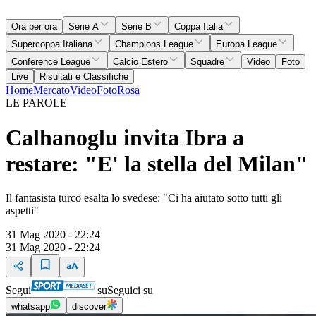
Ora per ora
Serie A
Serie B
Coppa Italia
Supercoppa Italiana
Champions League
Europa League
Conference League
Calcio Estero
Squadre
Video
Foto
Live
Risultati e Classifiche
Home
Mercato
Video
Foto
Rosa
LE PAROLE
Calhanoglu invita Ibra a
restare: "E' la stella del Milan"
Il fantasista turco esalta lo svedese: "Ci ha aiutato sotto tutti gli
aspetti"
31 Mag 2020 - 22:24
31 Mag 2020 - 22:24
Segui
su
Seguici su
whatsapp
discover