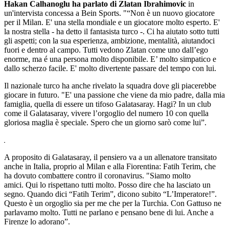
Hakan Calhanoglu ha parlato di Zlatan Ibrahimovic
in
un'intervista concessa a Bein Sports. "“Non è un nuovo giocatore
per il Milan. E' una stella mondiale e un giocatore molto esperto. E'
la nostra stella - ha detto il fantasista turco -. Ci ha aiutato sotto tutti
gli aspetti; con la sua esperienza, ambizione, mentalità, aiutandoci
fuori e dentro al campo. Tutti vedono Zlatan come uno dall’ego
enorme, ma é una persona molto disponibile. E’ molto simpatico e
dallo scherzo facile. E' molto divertente passare del tempo con lui.
Il nazionale turco ha anche rivelato la squadra dove gli piacerebbe
giocare in futuro. "E' una passione che viene da mio padre, dalla mia
famiglia, quella di essere un tifoso Galatasaray. Hagi? In un club
come il Galatasaray, vivere l’orgoglio del numero 10 con quella
gloriosa maglia è speciale. Spero che un giorno sarò come lui”.
A proposito di Galatasaray, il pensiero va a un allenatore transitato
anche in Italia, proprio al Milan e alla Fiorentina: Fatih Terim, che
ha dovuto combattere contro il coronavirus. "Siamo molto
amici. Qui lo rispettano tutti molto. Posso dire che ha lasciato un
segno. Quando dici “Fatih Terim”, dicono subito “L’Imperatore!”.
Questo è un orgoglio sia per me che per la Turchia. Con Gattuso ne
parlavamo molto. Tutti ne parlano e pensano bene di lui. Anche a
Firenze lo adorano”.