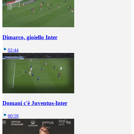
Dimarco, gioiello Inter
02:44
Domani c'è Juventus-Inter
00:59