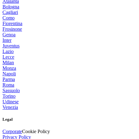
Atalanta
Bologna
Cagliari
Como
Fiorentina
Frosinone
Genoa
Inter
Juventus
Lazio
Lecce
Milan
Monza
Napoli
Parma
Roma
Sassuolo
Torino
Udinese
Venezia
Legal
Corporate
Cookie Policy
Privacy Policy