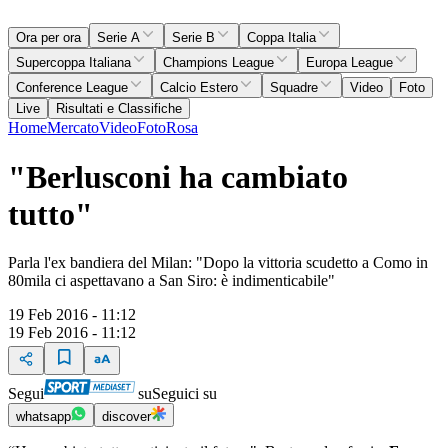
Ora per ora
Serie A
Serie B
Coppa Italia
Supercoppa Italiana
Champions League
Europa League
Conference League
Calcio Estero
Squadre
Video
Foto
Live
Risultati e Classifiche
Home
Mercato
Video
Foto
Rosa
"Berlusconi ha cambiato
tutto"
Parla l'ex bandiera del Milan: "Dopo la vittoria scudetto a Como in
80mila ci aspettavano a San Siro: è indimenticabile"
19 Feb 2016 - 11:12
19 Feb 2016 - 11:12
Segui
su
Seguici su
whatsapp
discover