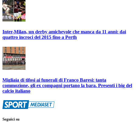
Inter-Milan, un derby amichevole che manca da 11 anni: dai
quattro incroci del 2015 fino a Perth
Migliaia di tifosi ai funerali di Franco Baresi: tanta
commozione, gli ex compagni portano la bara. Presenti i big del
calcio italiano
Seguici su