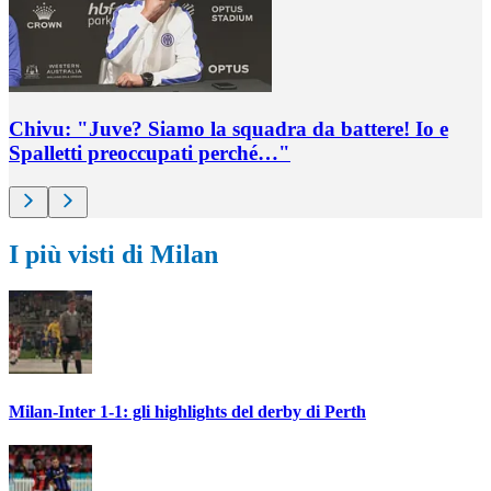
Chivu: "Juve? Siamo la squadra da battere! Io e
Spalletti preoccupati perché…"
I più visti di Milan
Milan-Inter 1-1: gli highlights del derby di Perth