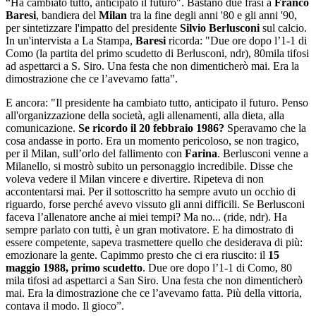
“Ha cambiato tutto, anticipato il futuro". Bastano due frasi a
Franco
Baresi
, bandiera del
Milan
tra la fine degli anni '80 e gli anni '90,
per sintetizzare l'impatto del presidente
Silvio Berlusconi
sul calcio.
In un'intervista a La Stampa,
Baresi
ricorda: "Due ore dopo l’1-1 di
Como (la partita del primo scudetto di Berlusconi, ndr), 80mila tifosi
ad aspettarci a S. Siro. Una festa che non dimenticherò mai. Era la
dimostrazione che ce l’avevamo fatta".
E ancora: "Il presidente ha cambiato tutto, anticipato il futuro. Penso
all'organizzazione della società, agli allenamenti, alla dieta, alla
comunicazione.
Se ricordo il 20 febbraio 1986?
Speravamo che la
cosa andasse in porto. Era un momento pericoloso, se non tragico,
per il Milan, sull’orlo del fallimento con
Farina
. Berlusconi venne a
Milanello, si mostrò subito un personaggio incredibile. Disse che
voleva vedere il Milan vincere e divertire. Ripeteva di non
accontentarsi mai. Per il sottoscritto ha sempre avuto un occhio di
riguardo, forse perché avevo vissuto gli anni difficili. Se Berlusconi
faceva l’allenatore anche ai miei tempi? Ma no... (ride, ndr). Ha
sempre parlato con tutti, è un gran motivatore. E ha dimostrato di
essere competente, sapeva trasmettere quello che desiderava di più:
emozionare la gente. Capimmo presto che ci era riuscito: il
15
maggio 1988, primo scudetto
. Due ore dopo l’1-1 di Como, 80
mila tifosi ad aspettarci a San Siro. Una festa che non dimenticherò
mai. Era la dimostrazione che ce l’avevamo fatta. Più della vittoria,
contava il modo. Il gioco”.