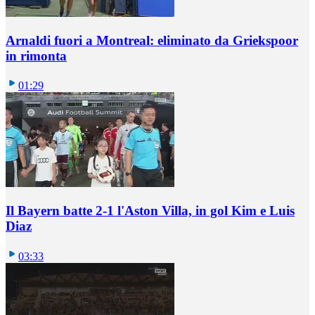
Arnaldi fuori a Montreal: eliminato da Griekspoor
in rimonta
01:29
Il Bayern batte 2-1 l'Aston Villa, in gol Kim e Luis
Diaz
03:33