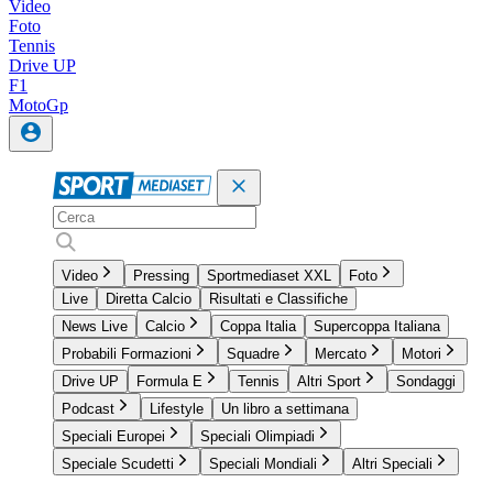
Video
Foto
Tennis
Drive UP
F1
MotoGp
Video
Pressing
Sportmediaset XXL
Foto
Live
Diretta Calcio
Risultati e Classifiche
News Live
Calcio
Coppa Italia
Supercoppa Italiana
Probabili Formazioni
Squadre
Mercato
Motori
Drive UP
Formula E
Tennis
Altri Sport
Sondaggi
Podcast
Lifestyle
Un libro a settimana
Speciali Europei
Speciali Olimpiadi
Speciale Scudetti
Speciali Mondiali
Altri Speciali