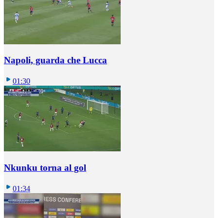
Napoli, guarda che Lucca
01:30
Nkunku torna al gol
01:34