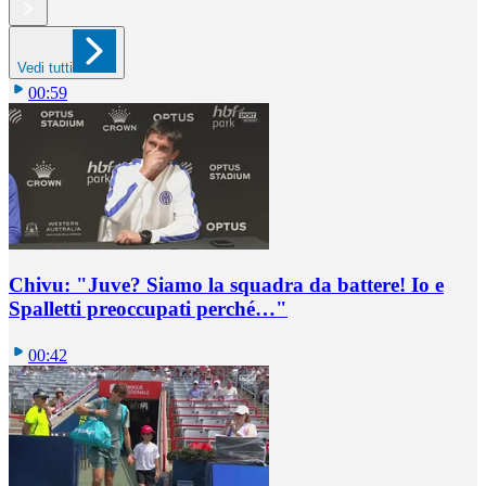
Vedi tutti
00:59
Chivu: "Juve? Siamo la squadra da battere! Io e
Spalletti preoccupati perché…"
00:42