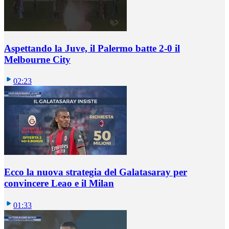
Aspettando la Juve, il Palermo batte 2-0 il
Melbourne City
02:23
Ecco la nuova strategia del Galatasaray per
convincere Leao e il Milan
01:33