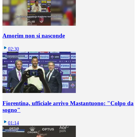
Amorim non si nasconde
02:30
Fiorentina, ufficiale arrivo Mastantuono: "Colpo da
sogno"
01:14