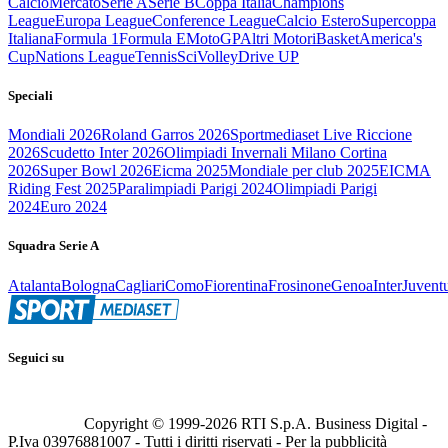
Calcio
Mercato
Serie A
Serie B
Coppa Italia
Champions
League
Europa League
Conference League
Calcio Estero
Supercoppa
Italiana
Formula 1
Formula E
MotoGP
Altri Motori
Basket
America's
Cup
Nations League
Tennis
Sci
Volley
Drive UP
Speciali
Mondiali 2026
Roland Garros 2026
Sportmediaset Live Riccione
2026
Scudetto Inter 2026
Olimpiadi Invernali Milano Cortina
2026
Super Bowl 2026
Eicma 2025
Mondiale per club 2025
EICMA
Riding Fest 2025
Paralimpiadi Parigi 2024
Olimpiadi Parigi
2024
Euro 2024
Squadra Serie A
Atalanta
Bologna
Cagliari
Como
Fiorentina
Frosinone
Genoa
Inter
Juvent
Seguici su
Copyright © 1999-
2026
RTI S.p.A. Business Digital -
P.Iva 03976881007 - Tutti i diritti riservati - Per la pubblicità