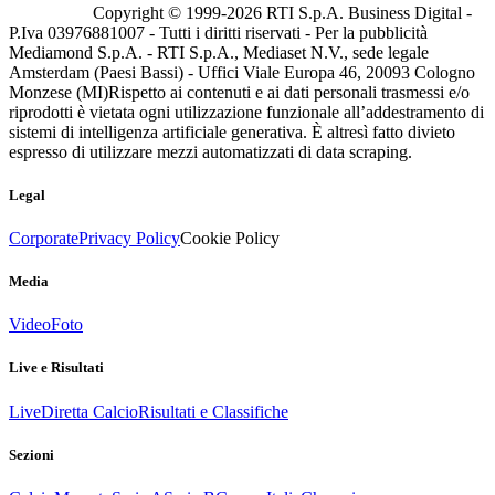
Copyright © 1999-
2026
RTI S.p.A. Business Digital -
P.Iva 03976881007 - Tutti i diritti riservati - Per la pubblicità
Mediamond S.p.A. - RTI S.p.A., Mediaset N.V., sede legale
Amsterdam (Paesi Bassi) - Uffici Viale Europa 46, 20093 Cologno
Monzese (MI)
Rispetto ai contenuti e ai dati personali trasmessi e/o
riprodotti è vietata ogni utilizzazione funzionale all’addestramento di
sistemi di intelligenza artificiale generativa. È altresì fatto divieto
espresso di utilizzare mezzi automatizzati di data scraping.
Legal
Corporate
Privacy Policy
Cookie Policy
Media
Video
Foto
Live e Risultati
Live
Diretta Calcio
Risultati e Classifiche
Sezioni