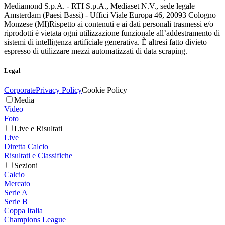
Mediamond S.p.A. - RTI S.p.A., Mediaset N.V., sede legale
Amsterdam (Paesi Bassi) - Uffici Viale Europa 46, 20093 Cologno
Monzese (MI)
Rispetto ai contenuti e ai dati personali trasmessi e/o
riprodotti è vietata ogni utilizzazione funzionale all’addestramento di
sistemi di intelligenza artificiale generativa. È altresì fatto divieto
espresso di utilizzare mezzi automatizzati di data scraping.
Legal
Corporate
Privacy Policy
Cookie Policy
Media
Video
Foto
Live e Risultati
Live
Diretta Calcio
Risultati e Classifiche
Sezioni
Calcio
Mercato
Serie A
Serie B
Coppa Italia
Champions League