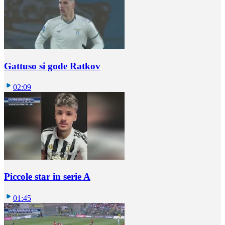
Gattuso si gode Ratkov
02:09
Piccole star in serie A
01:45