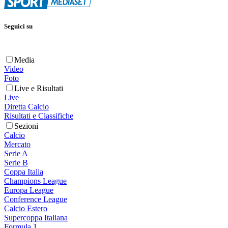
Seguici su
Media
Video
Foto
Live e Risultati
Live
Diretta Calcio
Risultati e Classifiche
Sezioni
Calcio
Mercato
Serie A
Serie B
Coppa Italia
Champions League
Europa League
Conference League
Calcio Estero
Supercoppa Italiana
Formula 1