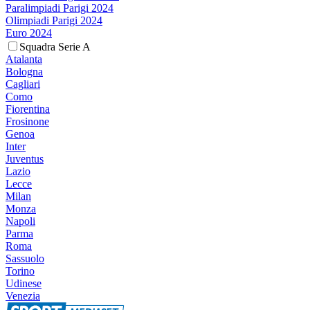
Paralimpiadi Parigi 2024
Olimpiadi Parigi 2024
Euro 2024
Squadra Serie A
Atalanta
Bologna
Cagliari
Como
Fiorentina
Frosinone
Genoa
Inter
Juventus
Lazio
Lecce
Milan
Monza
Napoli
Parma
Roma
Sassuolo
Torino
Udinese
Venezia