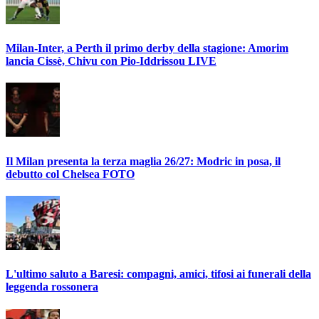
Milan-Inter, a Perth il primo derby della stagione: Amorim
lancia Cissè, Chivu con Pio-Iddrissou LIVE
Il Milan presenta la terza maglia 26/27: Modric in posa, il
debutto col Chelsea FOTO
L'ultimo saluto a Baresi: compagni, amici, tifosi ai funerali della
leggenda rossonera