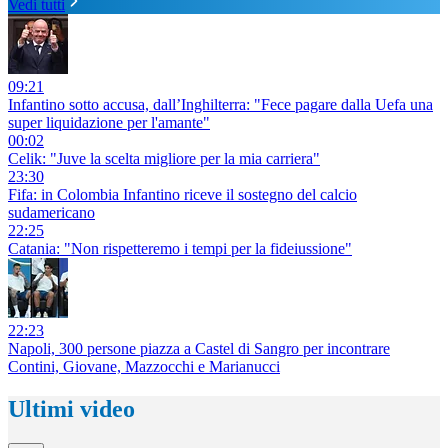
Vedi tutti
09:21
Infantino sotto accusa, dall’Inghilterra: "Fece pagare dalla Uefa una
super liquidazione per l'amante"
00:02
Celik: "Juve la scelta migliore per la mia carriera"
23:30
Fifa: in Colombia Infantino riceve il sostegno del calcio
sudamericano
22:25
Catania: "Non rispetteremo i tempi per la fideiussione"
22:23
Napoli, 300 persone piazza a Castel di Sangro per incontrare
Contini, Giovane, Mazzocchi e Marianucci
Ultimi video