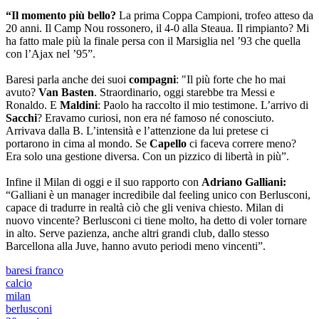
“Il momento più bello?
La prima Coppa Campioni, trofeo atteso da
20 anni. Il Camp Nou rossonero, il 4-0 alla Steaua. Il rimpianto? Mi
ha fatto male più la finale persa con il Marsiglia nel ’93 che quella
con l’Ajax nel ’95”.
Baresi parla anche dei suoi
compagni
: "Il più forte che ho mai
avuto?
Van Basten
. Straordinario, oggi starebbe tra Messi e
Ronaldo. E
Maldini
: Paolo ha raccolto il mio testimone. L’arrivo di
Sacchi
? Eravamo curiosi, non era né famoso né conosciuto.
Arrivava dalla B. L’intensità e l’attenzione da lui pretese ci
portarono in cima al mondo. Se
Capello
ci faceva correre meno?
Era solo una gestione diversa. Con un pizzico di libertà in più”.
Infine il Milan di oggi e il suo rapporto con
Adriano Galliani:
“Galliani è un manager incredibile dal feeling unico con Berlusconi,
capace di tradurre in realtà ciò che gli veniva chiesto. Milan di
nuovo vincente? Berlusconi ci tiene molto, ha detto di voler tornare
in alto. Serve pazienza, anche altri grandi club, dallo stesso
Barcellona alla Juve, hanno avuto periodi meno vincenti”.
baresi franco
calcio
milan
berlusconi