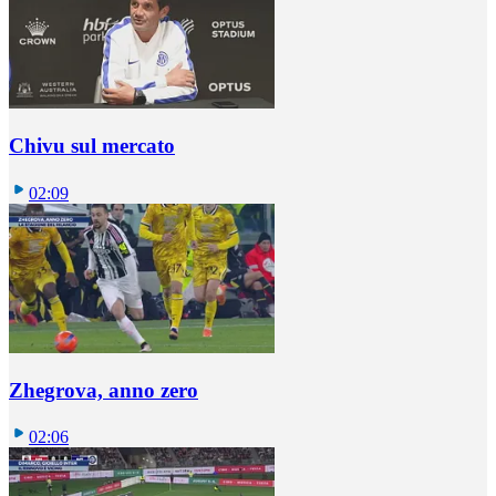
Chivu sul mercato
02:09
Zhegrova, anno zero
02:06