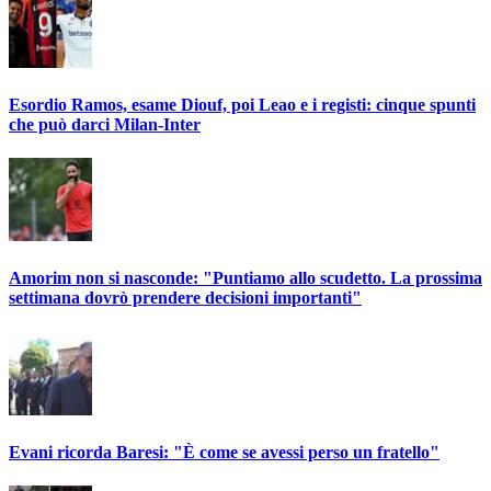
Esordio Ramos, esame Diouf, poi Leao e i registi: cinque spunti
che può darci Milan-Inter
Amorim non si nasconde: "Puntiamo allo scudetto. La prossima
settimana dovrò prendere decisioni importanti"
Evani ricorda Baresi: "È come se avessi perso un fratello"