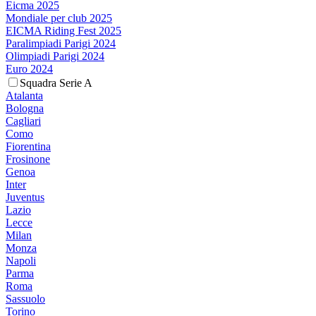
Eicma 2025
Mondiale per club 2025
EICMA Riding Fest 2025
Paralimpiadi Parigi 2024
Olimpiadi Parigi 2024
Euro 2024
Squadra Serie A
Atalanta
Bologna
Cagliari
Como
Fiorentina
Frosinone
Genoa
Inter
Juventus
Lazio
Lecce
Milan
Monza
Napoli
Parma
Roma
Sassuolo
Torino