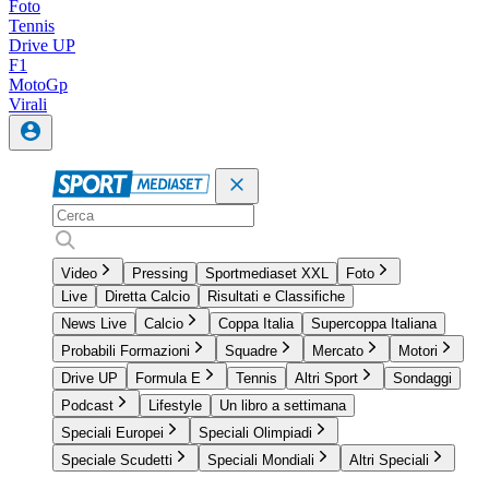
Foto
Tennis
Drive UP
F1
MotoGp
Virali
Video
Pressing
Sportmediaset XXL
Foto
Live
Diretta Calcio
Risultati e Classifiche
News Live
Calcio
Coppa Italia
Supercoppa Italiana
Probabili Formazioni
Squadre
Mercato
Motori
Drive UP
Formula E
Tennis
Altri Sport
Sondaggi
Podcast
Lifestyle
Un libro a settimana
Speciali Europei
Speciali Olimpiadi
Speciale Scudetti
Speciali Mondiali
Altri Speciali