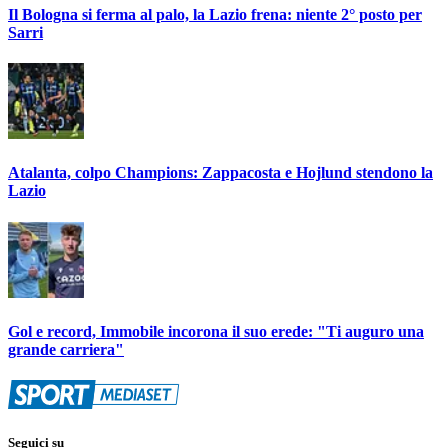
Il Bologna si ferma al palo, la Lazio frena: niente 2° posto per
Sarri
Atalanta, colpo Champions: Zappacosta e Hojlund stendono la
Lazio
Gol e record, Immobile incorona il suo erede: "Ti auguro una
grande carriera"
Seguici su