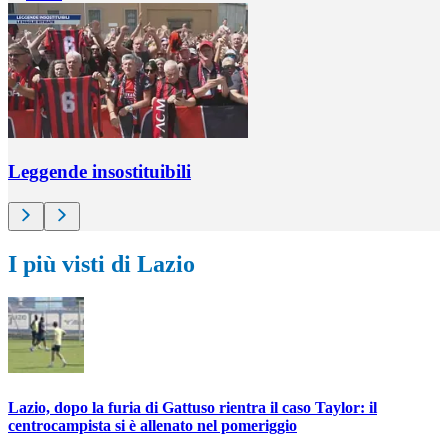
Leggende insostituibili
I più visti di Lazio
Lazio, dopo la furia di Gattuso rientra il caso Taylor: il
centrocampista si è allenato nel pomeriggio