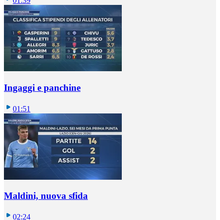
01:39
Ingaggi e panchine
01:51
Maldini, nuova sfida
02:24