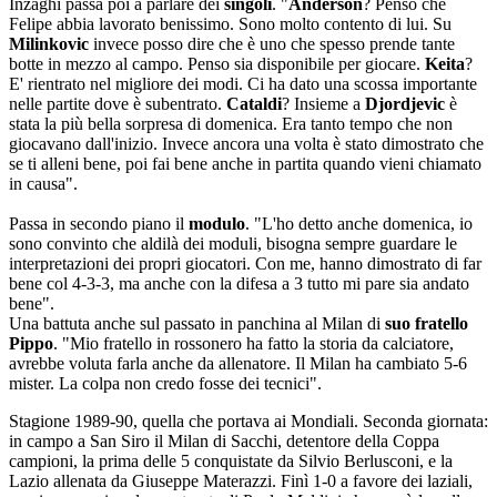
Inzaghi passa poi a parlare dei
singoli
. "
Anderson
? Penso che
Felipe abbia lavorato benissimo. Sono molto contento di lui. Su
Milinkovic
invece posso dire che è uno che spesso prende tante
botte in mezzo al campo. Penso sia disponibile per giocare.
Keita
?
E' rientrato nel migliore dei modi. Ci ha dato una scossa importante
nelle partite dove è subentrato.
Cataldi
? Insieme a
Djordjevic
è
stata la più bella sorpresa di domenica. Era tanto tempo che non
giocavano dall'inizio. Invece ancora una volta è stato dimostrato che
se ti alleni bene, poi fai bene anche in partita quando vieni chiamato
in causa".
Passa in secondo piano il
modulo
. "L'ho detto anche domenica, io
sono convinto che aldilà dei moduli, bisogna sempre guardare le
interpretazioni dei propri giocatori. Con me, hanno dimostrato di far
bene col 4-3-3, ma anche con la difesa a 3 tutto mi pare sia andato
bene".
Una battuta anche sul passato in panchina al Milan di
suo fratello
Pippo
. "Mio fratello in rossonero ha fatto la storia da calciatore,
avrebbe voluta farla anche da allenatore. Il Milan ha cambiato 5-6
mister. La colpa non credo fosse dei tecnici".
Stagione 1989-90, quella che portava ai Mondiali. Seconda giornata:
in campo a San Siro il Milan di Sacchi, detentore della Coppa
campioni, la prima delle 5 conquistate da Silvio Berlusconi, e la
Lazio allenata da Giuseppe Materazzi. Finì 1-0 a favore dei laziali,