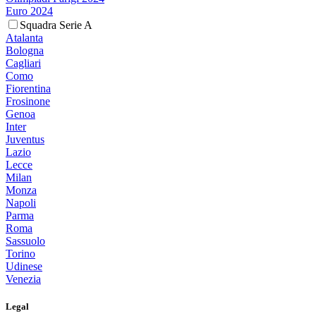
Euro 2024
Squadra Serie A
Atalanta
Bologna
Cagliari
Como
Fiorentina
Frosinone
Genoa
Inter
Juventus
Lazio
Lecce
Milan
Monza
Napoli
Parma
Roma
Sassuolo
Torino
Udinese
Venezia
Legal