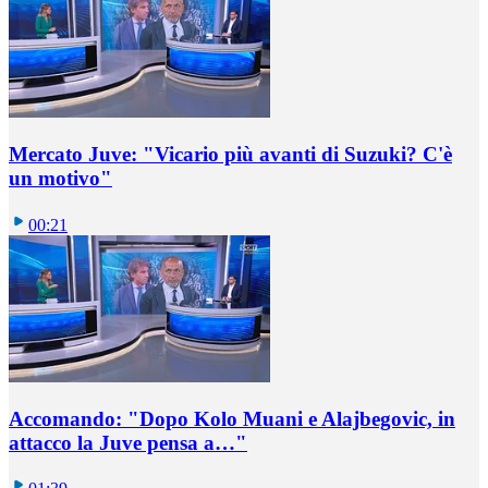
Mercato Juve: "Vicario più avanti di Suzuki? C'è
un motivo"
00:21
Accomando: "Dopo Kolo Muani e Alajbegovic, in
attacco la Juve pensa a…"