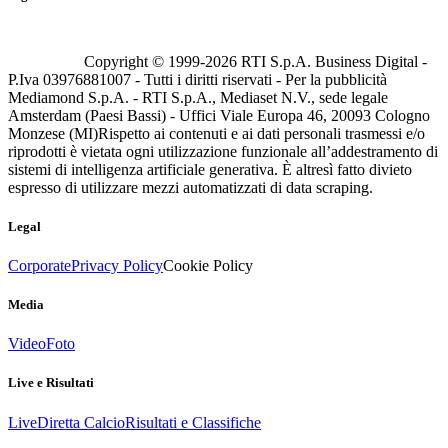
Copyright © 1999-
2026
RTI S.p.A. Business Digital -
P.Iva 03976881007 - Tutti i diritti riservati - Per la pubblicità
Mediamond S.p.A. - RTI S.p.A., Mediaset N.V., sede legale
Amsterdam (Paesi Bassi) - Uffici Viale Europa 46, 20093 Cologno
Monzese (MI)
Rispetto ai contenuti e ai dati personali trasmessi e/o
riprodotti è vietata ogni utilizzazione funzionale all’addestramento di
sistemi di intelligenza artificiale generativa. È altresì fatto divieto
espresso di utilizzare mezzi automatizzati di data scraping.
Legal
Corporate
Privacy Policy
Cookie Policy
Media
Video
Foto
Live e Risultati
Live
Diretta Calcio
Risultati e Classifiche