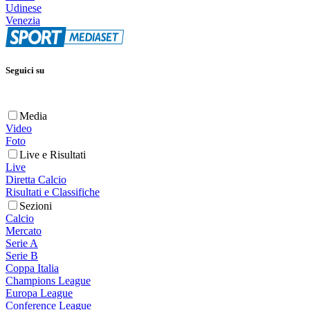
Udinese
Venezia
Seguici su
Media
Video
Foto
Live e Risultati
Live
Diretta Calcio
Risultati e Classifiche
Sezioni
Calcio
Mercato
Serie A
Serie B
Coppa Italia
Champions League
Europa League
Conference League