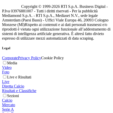
Copyright © 1999-
2026
RTI S.p.A. Business Digital -
P.Iva 03976881007 - Tutti i diritti riservati - Per la pubblicità
Mediamond S.p.A. - RTI S.p.A., Mediaset N.V., sede legale
Amsterdam (Paesi Bassi) - Uffici Viale Europa 46, 20093 Cologno
Monzese (MI)
Rispetto ai contenuti e ai dati personali trasmessi e/o
riprodotti è vietata ogni utilizzazione funzionale all’addestramento di
sistemi di intelligenza artificiale generativa. È altresì fatto divieto
espresso di utilizzare mezzi automatizzati di data scraping.
Legal
Corporate
Privacy Policy
Cookie Policy
Media
Video
Foto
Live e Risultati
Live
Diretta Calcio
Risultati e Classifiche
Sezioni
Calcio
Mercato
Serie A