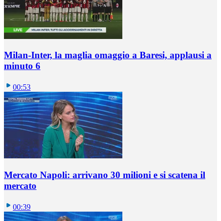
Milan-Inter, la maglia omaggio a Baresi, applausi a
minuto 6
00:53
Mercato Napoli: arrivano 30 milioni e si scatena il
mercato
00:39