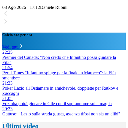
03 Ago 2026 - 17:12
Daniele Rubini
Calcio ora per ora
Vedi tutti
22:25
Premier del Canada: "Non credo che Infantino possa guidare la
Fifa"
21:54
Per il Times "Infantino spinge per la finale in Marocco": la Fifa
smentisce
21:23
Poker Lazio all'Ostiamare in amichevole, doppiette per Ratkov e
Zaccagni
21:05
Vozinha potrà giocare in Cile con il soprannome sulla maglia
20:23
Gattuso: "Lazio sulla strada giusta, assenza tifosi non sia un alibi"
Ultimi video