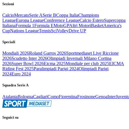
Sezioni
Calcio
Mercato
Serie A
Serie B
Coppa Italia
Champions
League
Europa League
Conference League
Calcio Estero
Supercoppa
Italiana
Formula 1
Formula E
MotoGP
Altri Motori
Basket
America's
Cup
Nations League
Tennis
Sci
Volley
Drive UP
Speciali
Mondiali 2026
Roland Garros 2026
Sportmediaset Live Riccione
2026
Scudetto Inter 2026
Olimpiadi Invernali Milano Cortina
2026
Super Bowl 2026
Eicma 2025
Mondiale per club 2025
EICMA
Riding Fest 2025
Paralimpiadi Parigi 2024
Olimpiadi Parigi
2024
Euro 2024
Squadra Serie A
Atalanta
Bologna
Cagliari
Como
Fiorentina
Frosinone
Genoa
Inter
Juvent
Seguici su