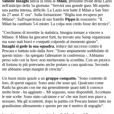
Simone Inzaghi
lancia la sfida al
Milan
, prossimo rivale della Lazio
nell'anticipo della 5a giornata: "Servirà una grande gara. Mi aspetto
una partita intensa, difficile. La Lazio non batte il Milan a San Siro
da 27 anni. E' ora". Sulla formazione: "Biglia non recupera per
Milano". Sull'esperienza di suo fratello
Pippo i
n rossonero: "Il
Milan ha cambiato 5-6 mister. La colpa non credo fosse dei tecnici".
"Cerchiamo di invertire la statistica, bisogna tornare a vincere a
Milano. Il Milan ha giocatori forti, ha trovato una Samp organizzata
ma sono stati bravi e compatti colpendo al momento giusto".
Inzaghi si gode la sua squadra
, reduce dal successo contro il
Pescara e battuta solo dalla Juve. "Sono ampiamente soddisfatto di
questo inizio - ha spiegato l'allenatore in conferenza -. Abbiamo
perso solo con la Juve: non meritavamo la sconfitta. Con un pizzico
di fortuna in più potevamo anche portare a casa qualcosa. Secondo
me abbiamo ampi margini di crescita".
Un buon inizio grazie a un
gruppo compatto.
"Sono contento di
loro, di questi ragazzi. Sono anni che sono qui. Qualcuno come
Radu ha giocato con me ma generalmente quasi tutti li conosco
molto bene - ha aggiunto -. Mi seguono, sono disponibili. Accettano
le mie scelte. Sono stato calciatore e so' che star fuori non piace a
nessuno. Ma gli scontenti, dopo la partita col Pescara hanno fatto un
grandissimo allenamento e questo per me è motivo di orgoglio".