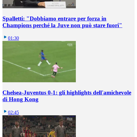
Spalletti: "Dobbiamo entrare per forza in
Champions perché la Juve non può stare fuori"
01:30
Chelsea-Juventus 0-1: gli highlights dell'amichevole
di Hong Kong
02:45