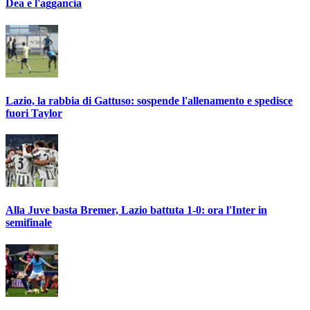
Dea e l'aggancia
Lazio, la rabbia di Gattuso: sospende l'allenamento e spedisce
fuori Taylor
Alla Juve basta Bremer, Lazio battuta 1-0: ora l'Inter in
semifinale