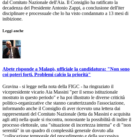
dal Comitato Nazionale dell'Aia. Il Consiglio ha ratificato la
decadenza del Presidente Antonio Zappi, a conclusione dell'iter
disciplinare e processuale che lo ha visto condannato a 13 mesi di
inibizione.
Leggi anche
Abete risponde a Malagò, ufficiale la candidatura: "Non sono
coi poteri forti. Problemi calcio la priorità"
Gravina - si legge nella nota della FIGC - ha ringraziato il
vicepresidente vicario Aia Massini "per il senso istituzionale
mostrato in questo periodo" e ha poi illustrato le diverse criticità
politico-organizzative che stanno caratterizzando l'associazione,
informando anche il Consiglio di aver ricevuto una lettera dai
rappresentanti del Comitato Nazionale (letta da Massini e acquisita
agli atti) nella quale si riscontra, nonostante la possibilità di indire il
processo elettorale, una "situazione di incertezza interna" e di "non
serenità" in un quadro di complessità generale dovuto alla
"collocazione temporale del procedimento e della successiva