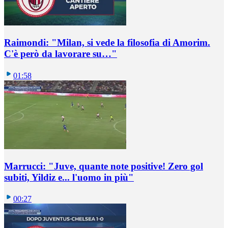
Raimondi: "Milan, si vede la filosofia di Amorim.
C'è però da lavorare su…"
01:58
Marrucci: "Juve, quante note positive! Zero gol
subiti, Yildiz e... l'uomo in più"
00:27