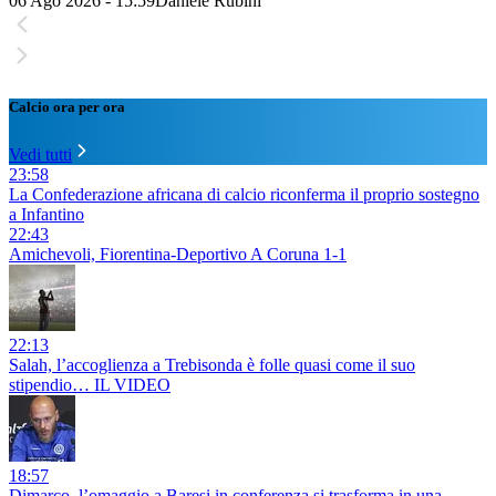
06 Ago 2026 - 15:59
Daniele Rubini
Calcio ora per ora
Vedi tutti
23:58
La Confederazione africana di calcio riconferma il proprio sostegno
a Infantino
22:43
Amichevoli, Fiorentina-Deportivo A Coruna 1-1
22:13
Salah, l’accoglienza a Trebisonda è folle quasi come il suo
stipendio… IL VIDEO
18:57
Dimarco, l’omaggio a Baresi in conferenza si trasforma in una