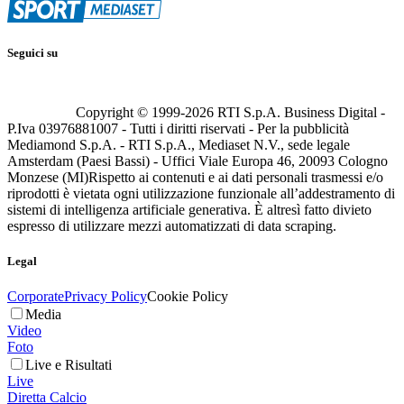
Seguici su
Copyright © 1999-
2026
RTI S.p.A. Business Digital -
P.Iva 03976881007 - Tutti i diritti riservati - Per la pubblicità
Mediamond S.p.A. - RTI S.p.A., Mediaset N.V., sede legale
Amsterdam (Paesi Bassi) - Uffici Viale Europa 46, 20093 Cologno
Monzese (MI)
Rispetto ai contenuti e ai dati personali trasmessi e/o
riprodotti è vietata ogni utilizzazione funzionale all’addestramento di
sistemi di intelligenza artificiale generativa. È altresì fatto divieto
espresso di utilizzare mezzi automatizzati di data scraping.
Legal
Corporate
Privacy Policy
Cookie Policy
Media
Video
Foto
Live e Risultati
Live
Diretta Calcio