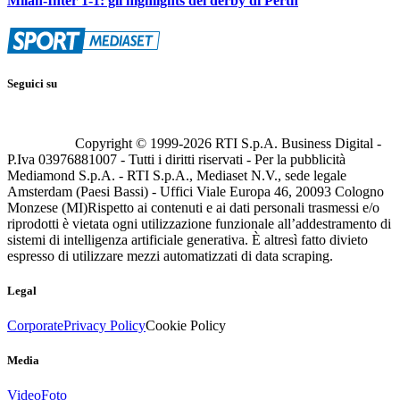
Milan-Inter 1-1: gli highlights del derby di Perth
Seguici su
Copyright © 1999-
2026
RTI S.p.A. Business Digital -
P.Iva 03976881007 - Tutti i diritti riservati - Per la pubblicità
Mediamond S.p.A. - RTI S.p.A., Mediaset N.V., sede legale
Amsterdam (Paesi Bassi) - Uffici Viale Europa 46, 20093 Cologno
Monzese (MI)
Rispetto ai contenuti e ai dati personali trasmessi e/o
riprodotti è vietata ogni utilizzazione funzionale all’addestramento di
sistemi di intelligenza artificiale generativa. È altresì fatto divieto
espresso di utilizzare mezzi automatizzati di data scraping.
Legal
Corporate
Privacy Policy
Cookie Policy
Media
Video
Foto