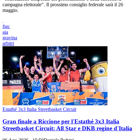
campagna elettorale". Il prossimo consiglio federale sarà il 26
maggio.
figc
aia
gravina
arbitri
Estathé 3x3 Italia Streetbasket Circuit
Gran finale a Riccione per l'Estathé 3x3 Italia
Streetbasket Circuit: All Star e DKB regine d'Italia