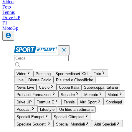
Video
Foto
Tennis
Drive UP
F1
MotoGp
Video
Pressing
Sportmediaset XXL
Foto
Live
Diretta Calcio
Risultati e Classifiche
News Live
Calcio
Coppa Italia
Supercoppa Italiana
Probabili Formazioni
Squadre
Mercato
Motori
Drive UP
Formula E
Tennis
Altri Sport
Sondaggi
Podcast
Lifestyle
Un libro a settimana
Speciali Europei
Speciali Olimpiadi
Speciale Scudetti
Speciali Mondiali
Altri Speciali