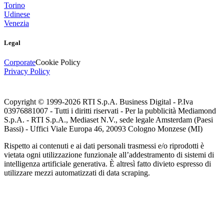
Torino
Udinese
Venezia
Legal
Corporate
Cookie Policy
Privacy Policy
Copyright © 1999-
2026
RTI S.p.A. Business Digital - P.Iva
03976881007 - Tutti i diritti riservati - Per la pubblicità Mediamond
S.p.A. - RTI S.p.A., Mediaset N.V., sede legale Amsterdam (Paesi
Bassi) - Uffici Viale Europa 46, 20093 Cologno Monzese (MI)
Rispetto ai contenuti e ai dati personali trasmessi e/o riprodotti è
vietata ogni utilizzazione funzionale all’addestramento di sistemi di
intelligenza artificiale generativa. È altresì fatto divieto espresso di
utilizzare mezzi automatizzati di data scraping.