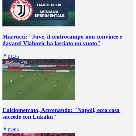
Marrucci: "Juve, il centrocampo non convince e
davanti Vlahovic ha lasciato un vuoto"
01:26
Calciomercato, Accomando: "Napoli, ecco cosa
succede con Lukaku"
02:03