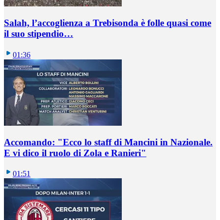
Salah, l’accoglienza a Trebisonda è folle quasi come
il suo stipendio…
01:36
Accomando: "Ecco lo staff di Mancini in Nazionale.
E vi dico il ruolo di Zola e Ranieri"
01:51