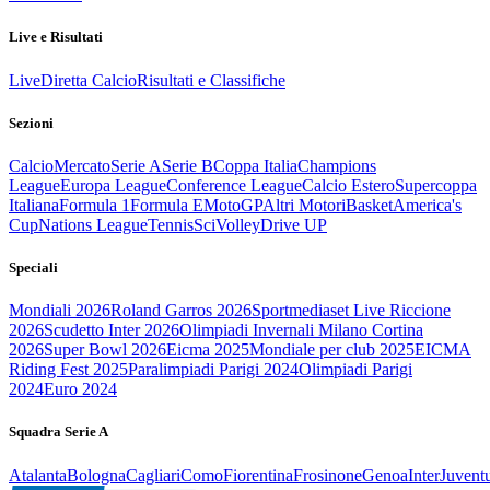
Live e Risultati
Live
Diretta Calcio
Risultati e Classifiche
Sezioni
Calcio
Mercato
Serie A
Serie B
Coppa Italia
Champions
League
Europa League
Conference League
Calcio Estero
Supercoppa
Italiana
Formula 1
Formula E
MotoGP
Altri Motori
Basket
America's
Cup
Nations League
Tennis
Sci
Volley
Drive UP
Speciali
Mondiali 2026
Roland Garros 2026
Sportmediaset Live Riccione
2026
Scudetto Inter 2026
Olimpiadi Invernali Milano Cortina
2026
Super Bowl 2026
Eicma 2025
Mondiale per club 2025
EICMA
Riding Fest 2025
Paralimpiadi Parigi 2024
Olimpiadi Parigi
2024
Euro 2024
Squadra Serie A
Atalanta
Bologna
Cagliari
Como
Fiorentina
Frosinone
Genoa
Inter
Juvent