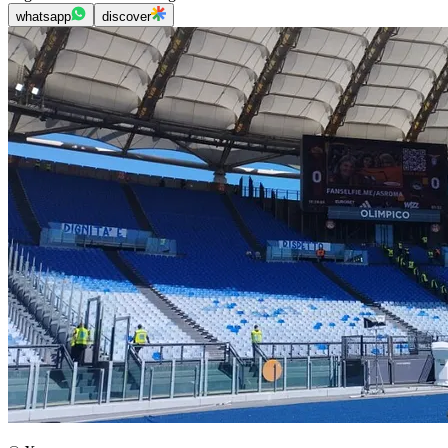
whatsapp
discover