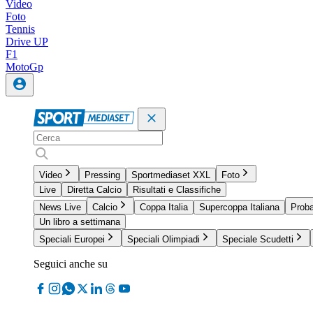
Video
Foto
Tennis
Drive UP
F1
MotoGp
Video
Pressing
Sportmediaset XXL
Foto
Live
Diretta Calcio
Risultati e Classifiche
News Live
Calcio
Coppa Italia
Supercoppa Italiana
Proba
Un libro a settimana
Speciali Europei
Speciali Olimpiadi
Speciale Scudetti
Seguici anche su