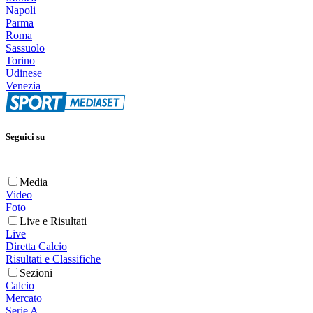
Napoli
Parma
Roma
Sassuolo
Torino
Udinese
Venezia
Seguici su
Media
Video
Foto
Live e Risultati
Live
Diretta Calcio
Risultati e Classifiche
Sezioni
Calcio
Mercato
Serie A