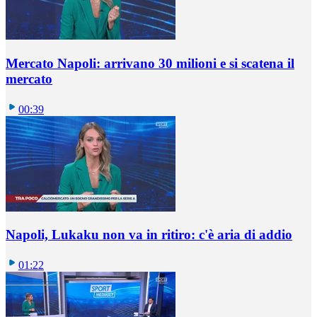
Mercato Napoli: arrivano 30 milioni e si scatena il
mercato
00:39
Napoli, Lukaku non va in ritiro: c'è aria di addio
01:22