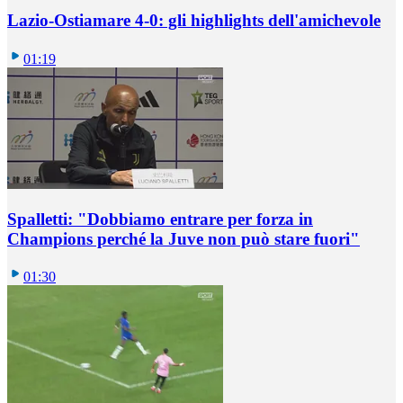
Lazio-Ostiamare 4-0: gli highlights dell'amichevole
01:19
Spalletti: "Dobbiamo entrare per forza in
Champions perché la Juve non può stare fuori"
01:30