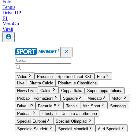
Foto
Tennis
Drive UP
F1
MotoGp
Virali
Video
Pressing
Sportmediaset XXL
Foto
Live
Diretta Calcio
Risultati e Classifiche
News Live
Calcio
Coppa Italia
Supercoppa Italiana
Probabili Formazioni
Squadre
Mercato
Motori
Drive UP
Formula E
Tennis
Altri Sport
Sondaggi
Podcast
Lifestyle
Un libro a settimana
Speciali Europei
Speciali Olimpiadi
Speciale Scudetti
Speciali Mondiali
Altri Speciali