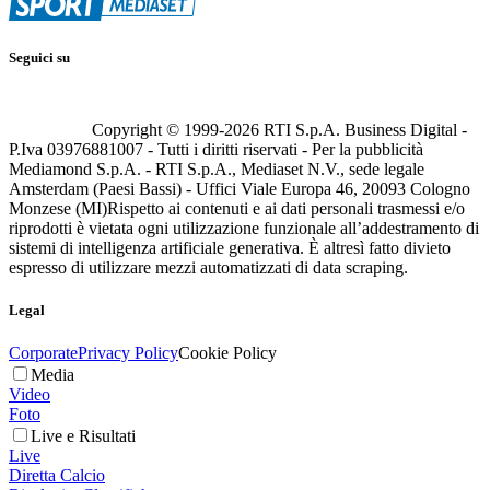
Seguici su
Copyright © 1999-
2026
RTI S.p.A. Business Digital -
P.Iva 03976881007 - Tutti i diritti riservati - Per la pubblicità
Mediamond S.p.A. - RTI S.p.A., Mediaset N.V., sede legale
Amsterdam (Paesi Bassi) - Uffici Viale Europa 46, 20093 Cologno
Monzese (MI)
Rispetto ai contenuti e ai dati personali trasmessi e/o
riprodotti è vietata ogni utilizzazione funzionale all’addestramento di
sistemi di intelligenza artificiale generativa. È altresì fatto divieto
espresso di utilizzare mezzi automatizzati di data scraping.
Legal
Corporate
Privacy Policy
Cookie Policy
Media
Video
Foto
Live e Risultati
Live
Diretta Calcio