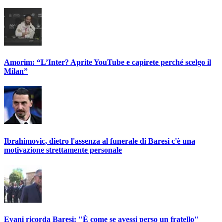
Amorim: “L’Inter? Aprite YouTube e capirete perché scelgo il
Milan”
Ibrahimovic, dietro l'assenza al funerale di Baresi c'è una
motivazione strettamente personale
Evani ricorda Baresi: "È come se avessi perso un fratello"