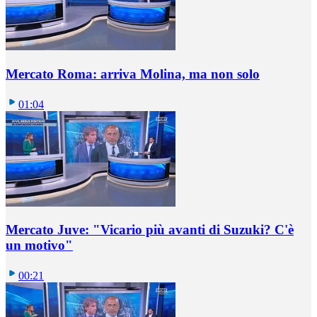
Mercato Roma: arriva Molina, ma non solo
01:04
Mercato Juve: "Vicario più avanti di Suzuki? C'è
un motivo"
00:21