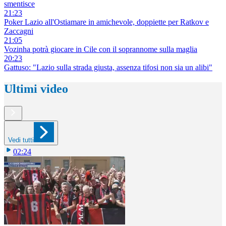
smentisce
21:23
Poker Lazio all'Ostiamare in amichevole, doppiette per Ratkov e
Zaccagni
21:05
Vozinha potrà giocare in Cile con il soprannome sulla maglia
20:23
Gattuso: "Lazio sulla strada giusta, assenza tifosi non sia un alibi"
Ultimi video
Vedi tutti
02:24