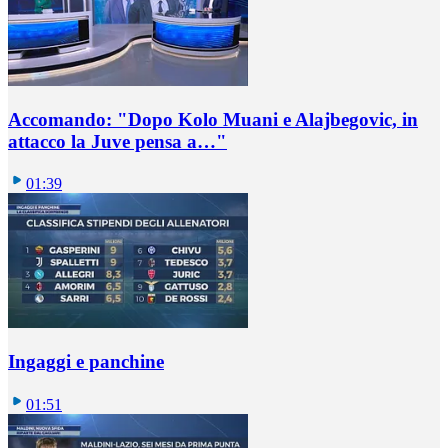
Accomando: "Dopo Kolo Muani e Alajbegovic, in
attacco la Juve pensa a…"
01:39
Ingaggi e panchine
01:51