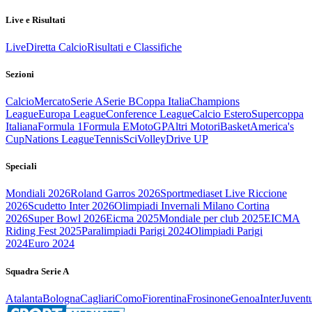
Live e Risultati
Live
Diretta Calcio
Risultati e Classifiche
Sezioni
Calcio
Mercato
Serie A
Serie B
Coppa Italia
Champions
League
Europa League
Conference League
Calcio Estero
Supercoppa
Italiana
Formula 1
Formula E
MotoGP
Altri Motori
Basket
America's
Cup
Nations League
Tennis
Sci
Volley
Drive UP
Speciali
Mondiali 2026
Roland Garros 2026
Sportmediaset Live Riccione
2026
Scudetto Inter 2026
Olimpiadi Invernali Milano Cortina
2026
Super Bowl 2026
Eicma 2025
Mondiale per club 2025
EICMA
Riding Fest 2025
Paralimpiadi Parigi 2024
Olimpiadi Parigi
2024
Euro 2024
Squadra Serie A
Atalanta
Bologna
Cagliari
Como
Fiorentina
Frosinone
Genoa
Inter
Juvent