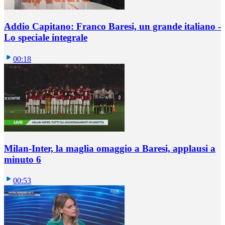
Addio Capitano: Franco Baresi, un grande italiano -
Lo speciale integrale
00:18
Milan-Inter, la maglia omaggio a Baresi, applausi a
minuto 6
00:53