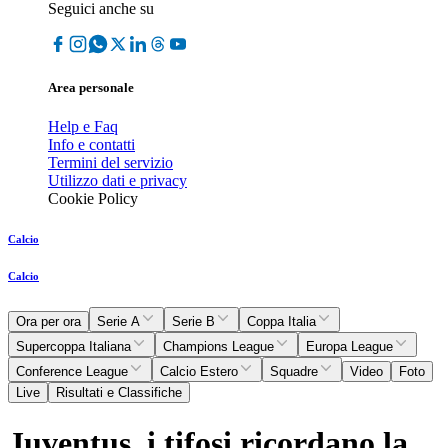
Seguici anche su
Area personale
Help e Faq
Info e contatti
Termini del servizio
Utilizzo dati e privacy
Cookie Policy
Calcio
Calcio
Ora per ora
Serie A
Serie B
Coppa Italia
Supercoppa Italiana
Champions League
Europa League
Conference League
Calcio Estero
Squadre
Video
Foto
Live
Risultati e Classifiche
Juventus, i tifosi ricordano la