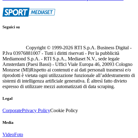
Seguici su
Copyright © 1999-
2026
RTI S.p.A. Business Digital -
P.Iva 03976881007 - Tutti i diritti riservati - Per la pubblicità
Mediamond S.p.A. - RTI S.p.A., Mediaset N.V., sede legale
Amsterdam (Paesi Bassi) - Uffici Viale Europa 46, 20093 Cologno
Monzese (MI)
Rispetto ai contenuti e ai dati personali trasmessi e/o
riprodotti è vietata ogni utilizzazione funzionale all’addestramento di
sistemi di intelligenza artificiale generativa. È altresì fatto divieto
espresso di utilizzare mezzi automatizzati di data scraping.
Legal
Corporate
Privacy Policy
Cookie Policy
Media
Video
Foto