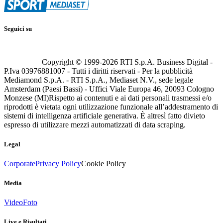
Seguici su
Copyright © 1999-
2026
RTI S.p.A. Business Digital -
P.Iva 03976881007 - Tutti i diritti riservati - Per la pubblicità
Mediamond S.p.A. - RTI S.p.A., Mediaset N.V., sede legale
Amsterdam (Paesi Bassi) - Uffici Viale Europa 46, 20093 Cologno
Monzese (MI)
Rispetto ai contenuti e ai dati personali trasmessi e/o
riprodotti è vietata ogni utilizzazione funzionale all’addestramento di
sistemi di intelligenza artificiale generativa. È altresì fatto divieto
espresso di utilizzare mezzi automatizzati di data scraping.
Legal
Corporate
Privacy Policy
Cookie Policy
Media
Video
Foto
Live e Risultati