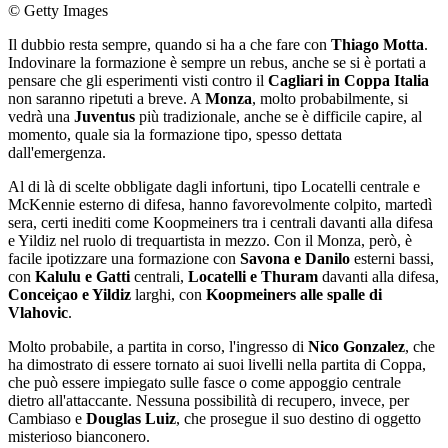
© Getty Images
Il dubbio resta sempre, quando si ha a che fare con
Thiago Motta
.
Indovinare la formazione è sempre un rebus, anche se si è portati a
pensare che gli esperimenti visti contro il
Cagliari in Coppa Italia
non saranno ripetuti a breve. A
Monza
, molto probabilmente, si
vedrà una
Juventus
più tradizionale, anche se è difficile capire, al
momento, quale sia la formazione tipo, spesso dettata
dall'emergenza.
Al di là di scelte obbligate dagli infortuni, tipo Locatelli centrale e
McKennie esterno di difesa, hanno favorevolmente colpito, martedì
sera, certi inediti come Koopmeiners tra i centrali davanti alla difesa
e Yildiz nel ruolo di trequartista in mezzo. Con il Monza, però, è
facile ipotizzare una formazione con
Savona e Danilo
esterni bassi,
con
Kalulu e Gatti
centrali,
Locatelli e Thuram
davanti alla difesa,
Conceiçao e Yildiz
larghi, con
Koopmeiners alle spalle di
Vlahovic
.
Molto probabile, a partita in corso, l'ingresso di
Nico Gonzalez
, che
ha dimostrato di essere tornato ai suoi livelli nella partita di Coppa,
che può essere impiegato sulle fasce o come appoggio centrale
dietro all'attaccante. Nessuna possibilità di recupero, invece, per
Cambiaso e
Douglas Luiz
, che prosegue il suo destino di oggetto
misterioso bianconero.