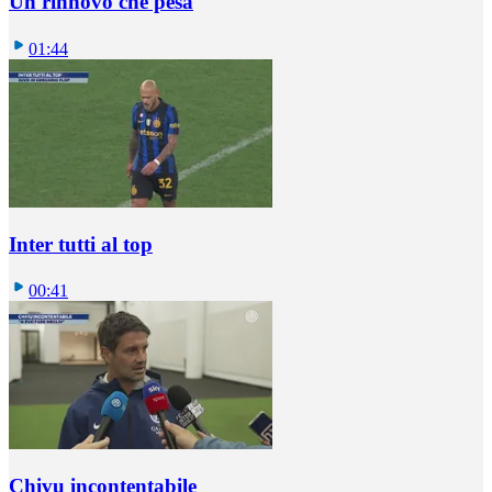
Un rinnovo che pesa
01:44
Inter tutti al top
00:41
Chivu incontentabile