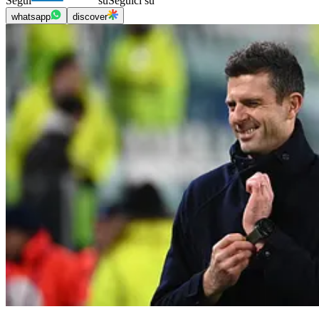
Segui
su
Seguici su
whatsapp
discover