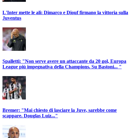
L'Inter mette le ali: Dimarco e Diouf firmano la vittoria sulla
Juventus
Spalletti: "Non serve avere un attaccante da 20 gol, Europa
League più impegnativa della Champions. Su Bastoni... "
Bremer: "Mai chiesto di lasciare la Juve, sarebbe come
scappare. Douglas Luiz..."