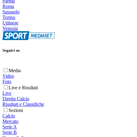
Parma
Roma
Sassuolo
Torino
Udinese
Venezia
Seguici su
Media
Video
Foto
Live e Risultati
Live
Diretta Calcio
Risultati e Classifiche
Sezioni
Calcio
Mercato
Serie A
Serie B