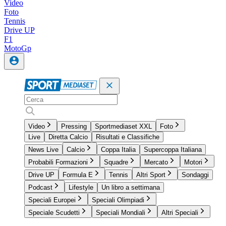
Video
Foto
Tennis
Drive UP
F1
MotoGp
Video
Pressing
Sportmediaset XXL
Foto
Live
Diretta Calcio
Risultati e Classifiche
News Live
Calcio
Coppa Italia
Supercoppa Italiana
Probabili Formazioni
Squadre
Mercato
Motori
Drive UP
Formula E
Tennis
Altri Sport
Sondaggi
Podcast
Lifestyle
Un libro a settimana
Speciali Europei
Speciali Olimpiadi
Speciale Scudetti
Speciali Mondiali
Altri Speciali