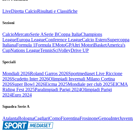
Live
Diretta Calcio
Risultati e Classifiche
Sezioni
Calcio
Mercato
Serie A
Serie B
Coppa Italia
Champions
League
Europa League
Conference League
Calcio Estero
Supercoppa
Italiana
Formula 1
Formula E
MotoGP
Altri Motori
Basket
America's
Cup
Nations League
Tennis
Sci
Volley
Drive UP
Speciali
Mondiali 2026
Roland Garros 2026
Sportmediaset Live Riccione
2026
Scudetto Inter 2026
Olimpiadi Invernali Milano Cortina
2026
Super Bowl 2026
Eicma 2025
Mondiale per club 2025
EICMA
Riding Fest 2025
Paralimpiadi Parigi 2024
Olimpiadi Parigi
2024
Euro 2024
Squadra Serie A
Atalanta
Bologna
Cagliari
Como
Fiorentina
Frosinone
Genoa
Inter
Juvent