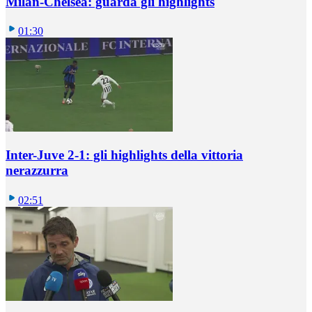
Milan-Chelsea: guarda gli highlights
01:30
Inter-Juve 2-1: gli highlights della vittoria
nerazzurra
02:51