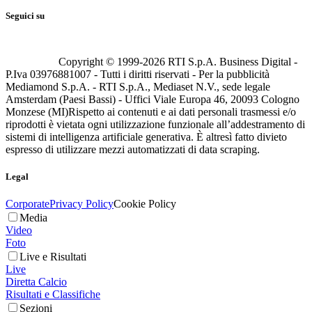
Seguici su
Copyright © 1999-
2026
RTI S.p.A. Business Digital -
P.Iva 03976881007 - Tutti i diritti riservati - Per la pubblicità
Mediamond S.p.A. - RTI S.p.A., Mediaset N.V., sede legale
Amsterdam (Paesi Bassi) - Uffici Viale Europa 46, 20093 Cologno
Monzese (MI)
Rispetto ai contenuti e ai dati personali trasmessi e/o
riprodotti è vietata ogni utilizzazione funzionale all’addestramento di
sistemi di intelligenza artificiale generativa. È altresì fatto divieto
espresso di utilizzare mezzi automatizzati di data scraping.
Legal
Corporate
Privacy Policy
Cookie Policy
Media
Video
Foto
Live e Risultati
Live
Diretta Calcio
Risultati e Classifiche
Sezioni