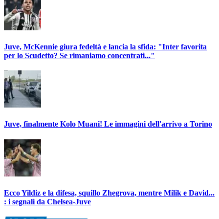
Juve, McKennie giura fedeltà e lancia la sfida: "Inter favorita
per lo Scudetto? Se rimaniamo concentrati..."
Juve, finalmente Kolo Muani! Le immagini dell'arrivo a Torino
Ecco Yildiz e la difesa, squillo Zhegrova, mentre Milik e David...
: i segnali da Chelsea-Juve