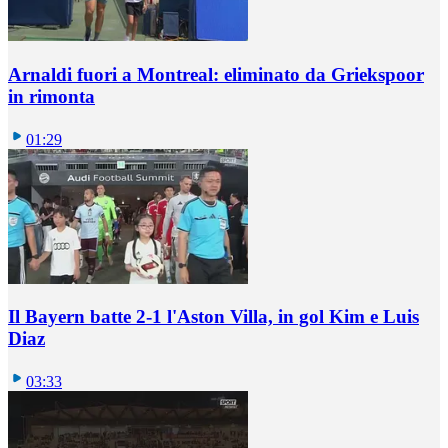
Arnaldi fuori a Montreal: eliminato da Griekspoor
in rimonta
01:29
Il Bayern batte 2-1 l'Aston Villa, in gol Kim e Luis
Diaz
03:33