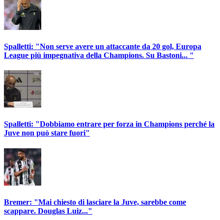
Spalletti: "Non serve avere un attaccante da 20 gol, Europa
League più impegnativa della Champions. Su Bastoni... "
Spalletti: "Dobbiamo entrare per forza in Champions perché la
Juve non può stare fuori"
Bremer: "Mai chiesto di lasciare la Juve, sarebbe come
scappare. Douglas Luiz..."