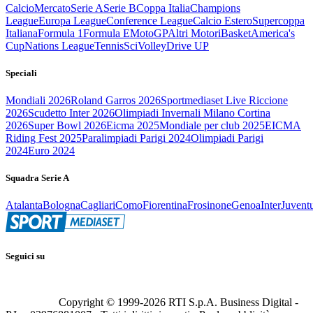
Calcio
Mercato
Serie A
Serie B
Coppa Italia
Champions
League
Europa League
Conference League
Calcio Estero
Supercoppa
Italiana
Formula 1
Formula E
MotoGP
Altri Motori
Basket
America's
Cup
Nations League
Tennis
Sci
Volley
Drive UP
Speciali
Mondiali 2026
Roland Garros 2026
Sportmediaset Live Riccione
2026
Scudetto Inter 2026
Olimpiadi Invernali Milano Cortina
2026
Super Bowl 2026
Eicma 2025
Mondiale per club 2025
EICMA
Riding Fest 2025
Paralimpiadi Parigi 2024
Olimpiadi Parigi
2024
Euro 2024
Squadra Serie A
Atalanta
Bologna
Cagliari
Como
Fiorentina
Frosinone
Genoa
Inter
Juvent
Seguici su
Copyright © 1999-
2026
RTI S.p.A. Business Digital -