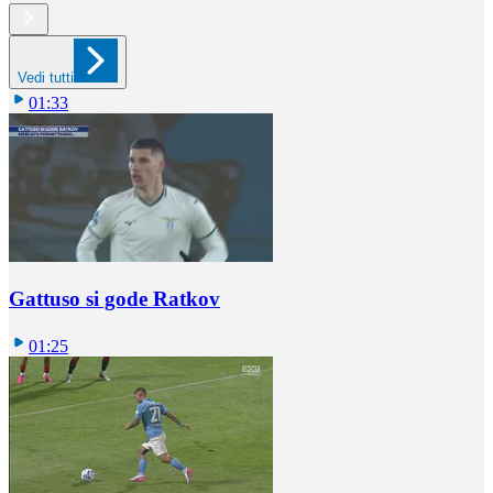
Vedi tutti
01:33
Gattuso si gode Ratkov
01:25