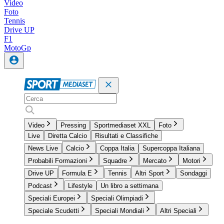
Video
Foto
Tennis
Drive UP
F1
MotoGp
Video
Pressing
Sportmediaset XXL
Foto
Live
Diretta Calcio
Risultati e Classifiche
News Live
Calcio
Coppa Italia
Supercoppa Italiana
Probabili Formazioni
Squadre
Mercato
Motori
Drive UP
Formula E
Tennis
Altri Sport
Sondaggi
Podcast
Lifestyle
Un libro a settimana
Speciali Europei
Speciali Olimpiadi
Speciale Scudetti
Speciali Mondiali
Altri Speciali