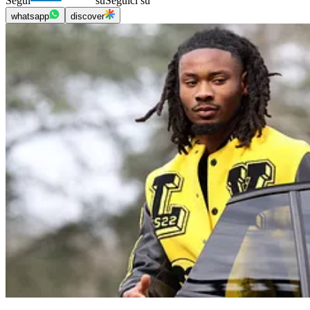
Segui
su
Seguici su
whatsapp
discover