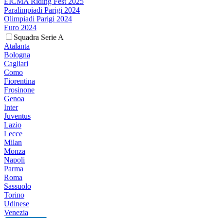
EICMA Riding Fest 2025
Paralimpiadi Parigi 2024
Olimpiadi Parigi 2024
Euro 2024
Squadra Serie A
Atalanta
Bologna
Cagliari
Como
Fiorentina
Frosinone
Genoa
Inter
Juventus
Lazio
Lecce
Milan
Monza
Napoli
Parma
Roma
Sassuolo
Torino
Udinese
Venezia