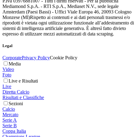
P.Iva 03976881007 - Tutti i diritti riservati - Per la pubblicità
Mediamond S.p.A. - RTI S.p.A., Mediaset N.V., sede legale
Amsterdam (Paesi Bassi) - Uffici Viale Europa 46, 20093 Cologno
Monzese (MI)
Rispetto ai contenuti e ai dati personali trasmessi e/o
riprodotti è vietata ogni utilizzazione funzionale all’addestramento di
sistemi di intelligenza artificiale generativa. È altresì fatto divieto
espresso di utilizzare mezzi automatizzati di data scraping.
Legal
Corporate
Privacy Policy
Cookie Policy
Media
Video
Foto
Live e Risultati
Live
Diretta Calcio
Risultati e Classifiche
Sezioni
Calcio
Mercato
Serie A
Serie B
Coppa Italia
Champions League