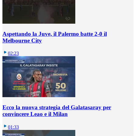
Aspettando la Juve, il Palermo batte 2-0 il
Melbourne City
02:23
Ecco la nuova strategia del Galatasaray per
convincere Leao e il Milan
01:33