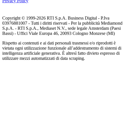
Privacy Policy
Copyright © 1999-
2026
RTI S.p.A. Business Digital - P.Iva
03976881007 - Tutti i diritti riservati - Per la pubblicità Mediamond
S.p.A. - RTI S.p.A., Mediaset N.V., sede legale Amsterdam (Paesi
Bassi) - Uffici Viale Europa 46, 20093 Cologno Monzese (MI)
Rispetto ai contenuti e ai dati personali trasmessi e/o riprodotti è
vietata ogni utilizzazione funzionale all’addestramento di sistemi di
intelligenza artificiale generativa. È altresì fatto divieto espresso di
utilizzare mezzi automatizzati di data scraping.