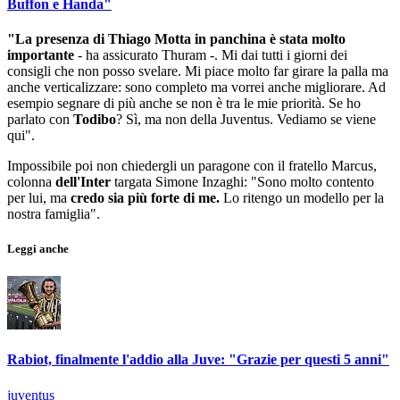
Buffon e Handa"
"La presenza di Thiago Motta in panchina è stata molto
importante
- ha assicurato Thuram -. Mi dai tutti i giorni dei
consigli che non posso svelare. Mi piace molto far girare la palla ma
anche verticalizzare: sono completo ma vorrei anche migliorare. Ad
esempio segnare di più anche se non è tra le mie priorità. Se ho
parlato con
Todibo
? Sì, ma non della Juventus. Vediamo se viene
qui".
Impossibile poi non chiedergli un paragone con il fratello Marcus,
colonna
dell'Inter
targata Simone Inzaghi: "Sono molto contento
per lui, ma
credo sia più forte di me.
Lo ritengo un modello per la
nostra famiglia".
Leggi anche
Rabiot, finalmente l'addio alla Juve: "Grazie per questi 5 anni"
juventus