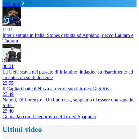
Vedi tutti
11:11
Inter rientrata in Italia: Stones debutta ad Appiano, riecco Lautaro e
Thuram
00:01
La Uefa scava nel passato di Infantino: indagine su risarcimento ad
amante con soldi dell'ente
23:55
Il Cagliari batte il Nizza ai rigori: suo il trofeo Gigi Riva
23:49
Napoli, Di Lorenzo: "Un buon test, sappiamo di essere una squadra
forte"
23:40
Genoa ko con il Deportivo nel Trofeo Spagnolo
Ultimi video