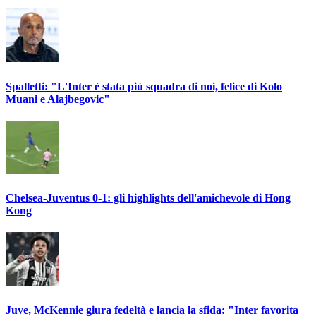
Spalletti: "L'Inter è stata più squadra di noi, felice di Kolo
Muani e Alajbegovic"
Chelsea-Juventus 0-1: gli highlights dell'amichevole di Hong
Kong
Juve, McKennie giura fedeltà e lancia la sfida: "Inter favorita