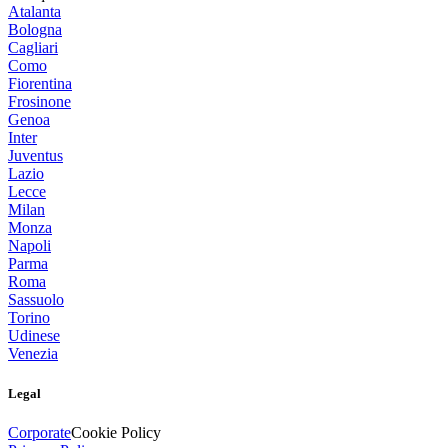
Atalanta
Bologna
Cagliari
Como
Fiorentina
Frosinone
Genoa
Inter
Juventus
Lazio
Lecce
Milan
Monza
Napoli
Parma
Roma
Sassuolo
Torino
Udinese
Venezia
Legal
Corporate
Cookie Policy