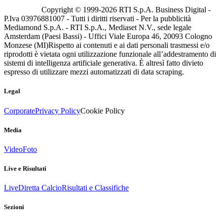
Copyright © 1999-
2026
RTI S.p.A. Business Digital -
P.Iva 03976881007 - Tutti i diritti riservati - Per la pubblicità
Mediamond S.p.A. - RTI S.p.A., Mediaset N.V., sede legale
Amsterdam (Paesi Bassi) - Uffici Viale Europa 46, 20093 Cologno
Monzese (MI)
Rispetto ai contenuti e ai dati personali trasmessi e/o
riprodotti è vietata ogni utilizzazione funzionale all’addestramento di
sistemi di intelligenza artificiale generativa. È altresì fatto divieto
espresso di utilizzare mezzi automatizzati di data scraping.
Legal
Corporate
Privacy Policy
Cookie Policy
Media
Video
Foto
Live e Risultati
Live
Diretta Calcio
Risultati e Classifiche
Sezioni