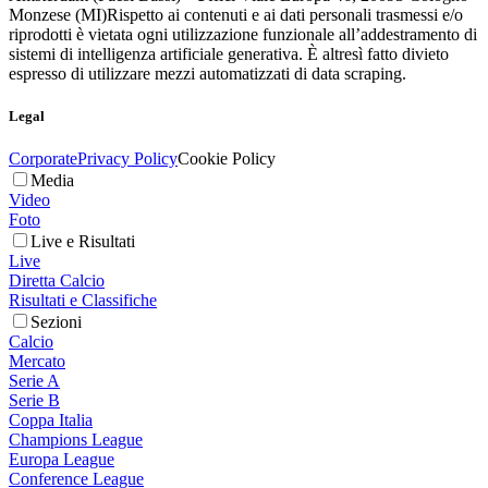
Monzese (MI)
Rispetto ai contenuti e ai dati personali trasmessi e/o
riprodotti è vietata ogni utilizzazione funzionale all’addestramento di
sistemi di intelligenza artificiale generativa. È altresì fatto divieto
espresso di utilizzare mezzi automatizzati di data scraping.
Legal
Corporate
Privacy Policy
Cookie Policy
Media
Video
Foto
Live e Risultati
Live
Diretta Calcio
Risultati e Classifiche
Sezioni
Calcio
Mercato
Serie A
Serie B
Coppa Italia
Champions League
Europa League
Conference League