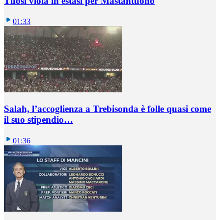
Tifosi viola in estasi per Mastantuono
01:33
Salah, l’accoglienza a Trebisonda è folle quasi come
il suo stipendio…
01:36