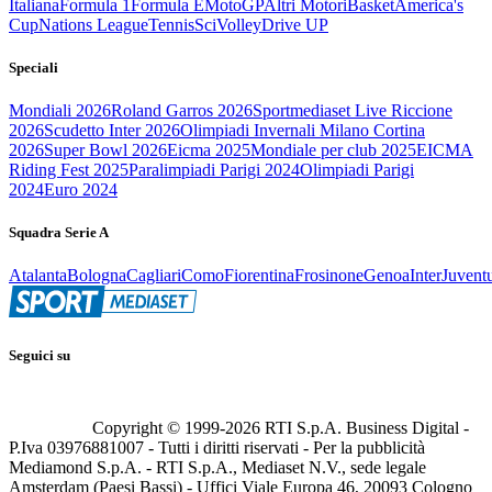
Italiana
Formula 1
Formula E
MotoGP
Altri Motori
Basket
America's
Cup
Nations League
Tennis
Sci
Volley
Drive UP
Speciali
Mondiali 2026
Roland Garros 2026
Sportmediaset Live Riccione
2026
Scudetto Inter 2026
Olimpiadi Invernali Milano Cortina
2026
Super Bowl 2026
Eicma 2025
Mondiale per club 2025
EICMA
Riding Fest 2025
Paralimpiadi Parigi 2024
Olimpiadi Parigi
2024
Euro 2024
Squadra Serie A
Atalanta
Bologna
Cagliari
Como
Fiorentina
Frosinone
Genoa
Inter
Juvent
Seguici su
Copyright © 1999-
2026
RTI S.p.A. Business Digital -
P.Iva 03976881007 - Tutti i diritti riservati - Per la pubblicità
Mediamond S.p.A. - RTI S.p.A., Mediaset N.V., sede legale
Amsterdam (Paesi Bassi) - Uffici Viale Europa 46, 20093 Cologno