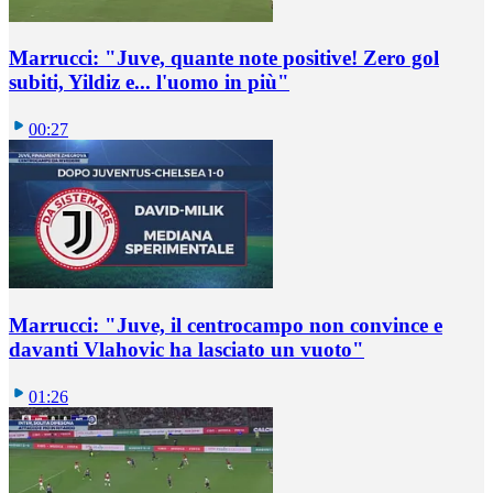
Marrucci: "Juve, quante note positive! Zero gol
subiti, Yildiz e... l'uomo in più"
00:27
Marrucci: "Juve, il centrocampo non convince e
davanti Vlahovic ha lasciato un vuoto"
01:26