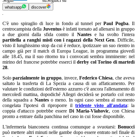
Segui
su
Seguici su
whatsapp
discover
C'è uno spiraglio di luce in fondo al tunnel per
Paul Pogba
. Il
centrocampista della
Juventus
è infatti tornato ad allenarsi in gruppo
a due giorni dalla sfida contro il
Nantes
e ha svolto l'intera
partitella a ranghi misti con i ragazzi della Next Gen
. Difficile,
visto il lunghissimo stop da cui è reduce, ipotizzare un suo rientro in
campo già per il match di Europa League, in programma giovedì
alle 18.45, ma il suo ritorno tra i convocati sembra imminente: nel
mirino del francese potrebbe esserci il
derby col Torino di martedì
28
.
Solo
parzialmente in gruppo
, invece,
Federico Chiesa
, che aveva
saltato la trasferta di La Spezia a causa di un affaticamento. Per
valutare le condizioni dell'esterno azzurro c'è ancora l'allenamento di
mercoledì mattina, dopodiché Allegri deciderà se portarlo col resto
della squadra a
Nantes
o meno. In ogni caso sembra al momento
congelata l'ipotesi di riproporre il
tridente visto all'andata
: la
coppia d'attacco potrebbe essere
Di Maria-Vlahovic
, con Chiesa
pronto a entrare dalla panchina nel caso in cui fosse disponibile.
L'infermeria bianconera continua comunque a svuotarsi:
Bonucci
può mettere altri minuti nelle gambe dopo essere entrato nel finale di