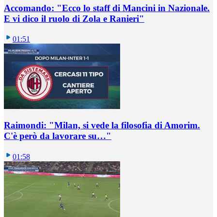
Accomando: "Ecco lo staff di Mancini in Nazionale.
E vi dico il ruolo di Zola e Ranieri"
01:51
Raimondi: "Milan, si vede la filosofia di Amorim.
C'è però da lavorare su…"
01:58