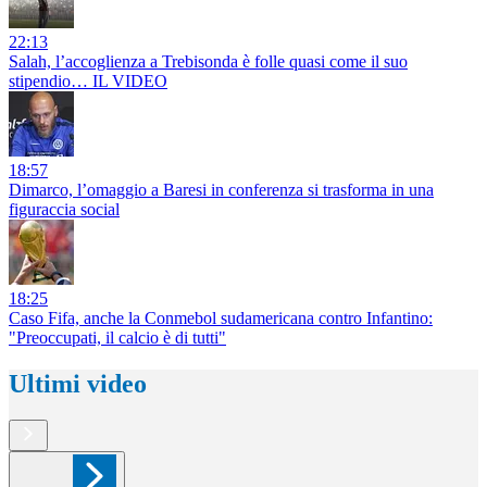
22:13
Salah, l’accoglienza a Trebisonda è folle quasi come il suo
stipendio… IL VIDEO
18:57
Dimarco, l’omaggio a Baresi in conferenza si trasforma in una
figuraccia social
18:25
Caso Fifa, anche la Conmebol sudamericana contro Infantino:
"Preoccupati, il calcio è di tutti"
Ultimi video