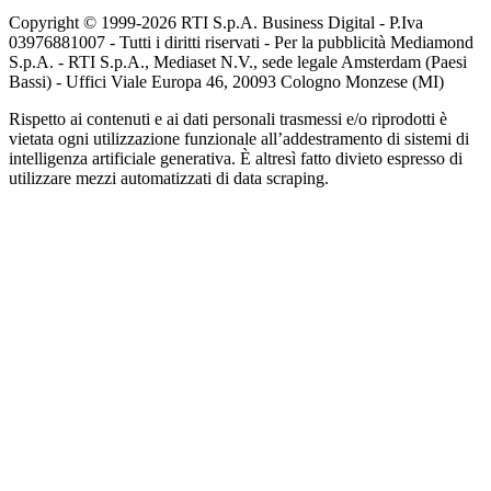
Copyright © 1999-
2026
RTI S.p.A. Business Digital - P.Iva
03976881007 - Tutti i diritti riservati - Per la pubblicità Mediamond
S.p.A. - RTI S.p.A., Mediaset N.V., sede legale Amsterdam (Paesi
Bassi) - Uffici Viale Europa 46, 20093 Cologno Monzese (MI)
Rispetto ai contenuti e ai dati personali trasmessi e/o riprodotti è
vietata ogni utilizzazione funzionale all’addestramento di sistemi di
intelligenza artificiale generativa. È altresì fatto divieto espresso di
utilizzare mezzi automatizzati di data scraping.