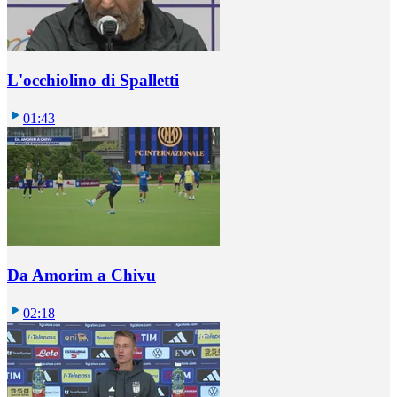
L'occhiolino di Spalletti
01:43
Da Amorim a Chivu
02:18