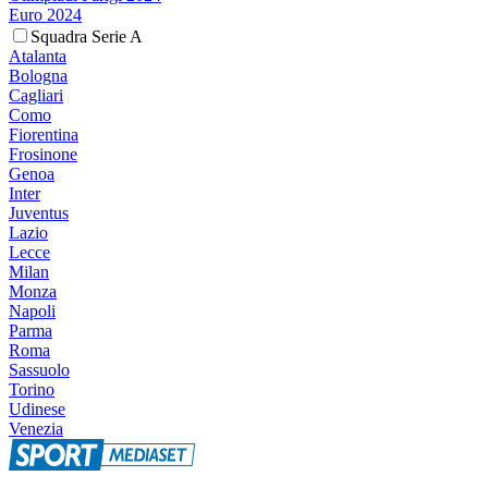
Euro 2024
Squadra Serie A
Atalanta
Bologna
Cagliari
Como
Fiorentina
Frosinone
Genoa
Inter
Juventus
Lazio
Lecce
Milan
Monza
Napoli
Parma
Roma
Sassuolo
Torino
Udinese
Venezia