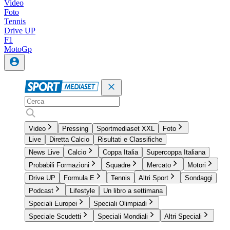
Video
Foto
Tennis
Drive UP
F1
MotoGp
Video
Pressing
Sportmediaset XXL
Foto
Live
Diretta Calcio
Risultati e Classifiche
News Live
Calcio
Coppa Italia
Supercoppa Italiana
Probabili Formazioni
Squadre
Mercato
Motori
Drive UP
Formula E
Tennis
Altri Sport
Sondaggi
Podcast
Lifestyle
Un libro a settimana
Speciali Europei
Speciali Olimpiadi
Speciale Scudetti
Speciali Mondiali
Altri Speciali