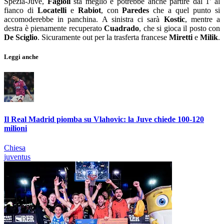
Spezia-Juve,
Fagioli
sta meglio e potrebbe anche partire dal 1' al
fianco di
Locatelli
e
Rabiot
, con
Paredes
che a quel punto si
accomoderebbe in panchina. A sinistra ci sarà
Kostic
, mentre a
destra è pienamente recuperato
Cuadrado
, che si gioca il posto con
De Sciglio
. Sicuramente out per la trasferta francese
Miretti
e
Milik
.
Leggi anche
Il Real Madrid piomba su Vlahovic: la Juve chiede 100-120
milioni
Chiesa
juventus