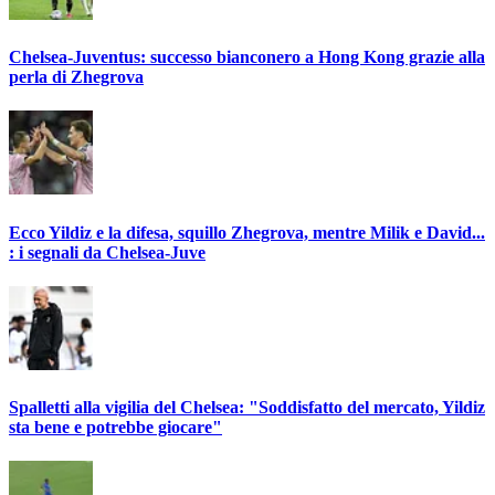
Chelsea-Juventus: successo bianconero a Hong Kong grazie alla
perla di Zhegrova
Ecco Yildiz e la difesa, squillo Zhegrova, mentre Milik e David...
: i segnali da Chelsea-Juve
Spalletti alla vigilia del Chelsea: "Soddisfatto del mercato, Yildiz
sta bene e potrebbe giocare"