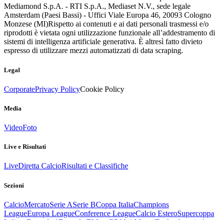
Mediamond S.p.A. - RTI S.p.A., Mediaset N.V., sede legale
Amsterdam (Paesi Bassi) - Uffici Viale Europa 46, 20093 Cologno
Monzese (MI)
Rispetto ai contenuti e ai dati personali trasmessi e/o
riprodotti è vietata ogni utilizzazione funzionale all’addestramento di
sistemi di intelligenza artificiale generativa. È altresì fatto divieto
espresso di utilizzare mezzi automatizzati di data scraping.
Legal
Corporate
Privacy Policy
Cookie Policy
Media
Video
Foto
Live e Risultati
Live
Diretta Calcio
Risultati e Classifiche
Sezioni
Calcio
Mercato
Serie A
Serie B
Coppa Italia
Champions
League
Europa League
Conference League
Calcio Estero
Supercoppa