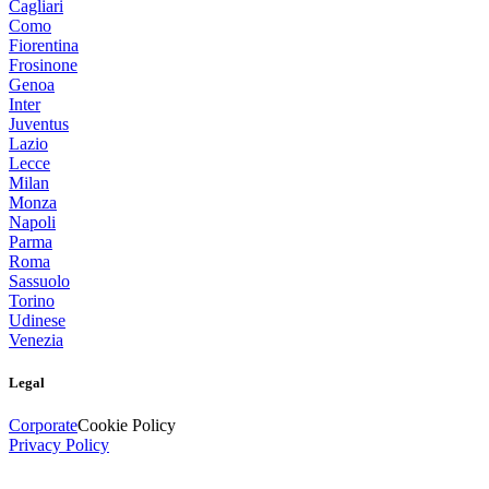
Cagliari
Como
Fiorentina
Frosinone
Genoa
Inter
Juventus
Lazio
Lecce
Milan
Monza
Napoli
Parma
Roma
Sassuolo
Torino
Udinese
Venezia
Legal
Corporate
Cookie Policy
Privacy Policy