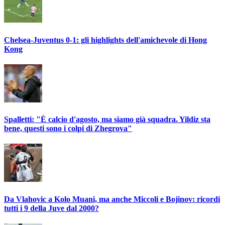
Chelsea-Juventus 0-1: gli highlights dell'amichevole di Hong
Kong
Spalletti: "È calcio d'agosto, ma siamo già squadra. Yildiz sta
bene, questi sono i colpi di Zhegrova"
Da Vlahovic a Kolo Muani, ma anche Miccoli e Bojinov: ricordi
tutti i 9 della Juve dal 2000?