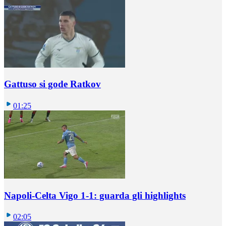
Gattuso si gode Ratkov
01:25
Napoli-Celta Vigo 1-1: guarda gli highlights
02:05