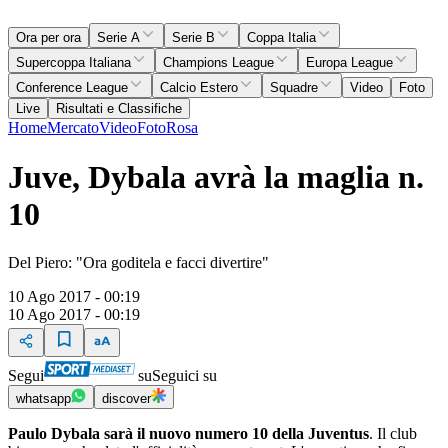
Ora per ora
Serie A
Serie B
Coppa Italia
Supercoppa Italiana
Champions League
Europa League
Conference League
Calcio Estero
Squadre
Video
Foto
Live
Risultati e Classifiche
Home
Mercato
Video
Foto
Rosa
Juve, Dybala avrà la maglia n.
10
Del Piero: "Ora goditela e facci divertire"
10 Ago 2017 - 00:19
10 Ago 2017 - 00:19
Segui
su
Seguici su
whatsapp
discover
Paulo Dybala sarà il nuovo numero 10 della Juventus
. Il club