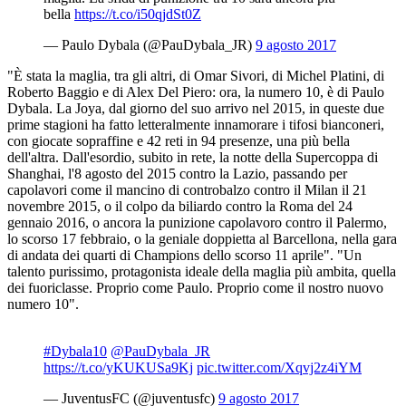
bella
https://t.co/i50qjdSt0Z
— Paulo Dybala (@PauDybala_JR)
9 agosto 2017
"È stata la maglia, tra gli altri, di Omar Sivori, di Michel Platini, di
Roberto Baggio e di Alex Del Piero: ora, la numero 10, è di Paulo
Dybala. La Joya, dal giorno del suo arrivo nel 2015, in queste due
prime stagioni ha fatto letteralmente innamorare i tifosi bianconeri,
con giocate sopraffine e 42 reti in 94 presenze, una più bella
dell'altra. Dall'esordio, subito in rete, la notte della Supercoppa di
Shanghai, l'8 agosto del 2015 contro la Lazio, passando per
capolavori come il mancino di controbalzo contro il Milan il 21
novembre 2015, o il colpo da biliardo contro la Roma del 24
gennaio 2016, o ancora la punizione capolavoro contro il Palermo,
lo scorso 17 febbraio, o la geniale doppietta al Barcellona, nella gara
di andata dei quarti di Champions dello scorso 11 aprile". "Un
talento purissimo, protagonista ideale della maglia più ambita, quella
dei fuoriclasse. Proprio come Paulo. Proprio come il nostro nuovo
numero 10".
#Dybala10
@PauDybala_JR
https://t.co/yKUKUSa9Kj
pic.twitter.com/Xqvj2z4iYM
— JuventusFC (@juventusfc)
9 agosto 2017