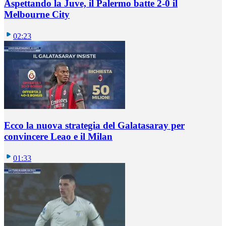
Aspettando la Juve, il Palermo batte 2-0 il
Melbourne City
02:23
Ecco la nuova strategia del Galatasaray per
convincere Leao e il Milan
01:33