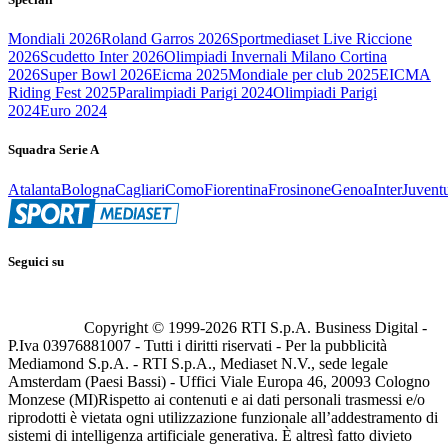
Mondiali 2026
Roland Garros 2026
Sportmediaset Live Riccione
2026
Scudetto Inter 2026
Olimpiadi Invernali Milano Cortina
2026
Super Bowl 2026
Eicma 2025
Mondiale per club 2025
EICMA
Riding Fest 2025
Paralimpiadi Parigi 2024
Olimpiadi Parigi
2024
Euro 2024
Squadra Serie A
Atalanta
Bologna
Cagliari
Como
Fiorentina
Frosinone
Genoa
Inter
Juvent
Seguici su
Copyright © 1999-
2026
RTI S.p.A. Business Digital -
P.Iva 03976881007 - Tutti i diritti riservati - Per la pubblicità
Mediamond S.p.A. - RTI S.p.A., Mediaset N.V., sede legale
Amsterdam (Paesi Bassi) - Uffici Viale Europa 46, 20093 Cologno
Monzese (MI)
Rispetto ai contenuti e ai dati personali trasmessi e/o
riprodotti è vietata ogni utilizzazione funzionale all’addestramento di
sistemi di intelligenza artificiale generativa. È altresì fatto divieto