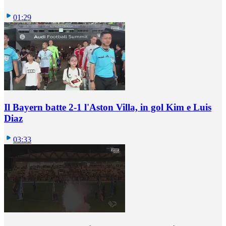
01:29
Il Bayern batte 2-1 l'Aston Villa, in gol Kim e Luis
Diaz
03:33