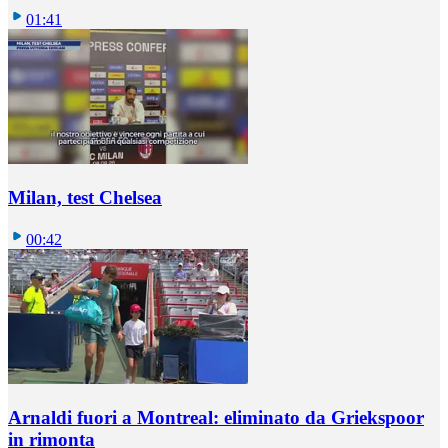
01:41
Milan, test Chelsea
00:42
Arnaldi fuori a Montreal: eliminato da Griekspoor
in rimonta