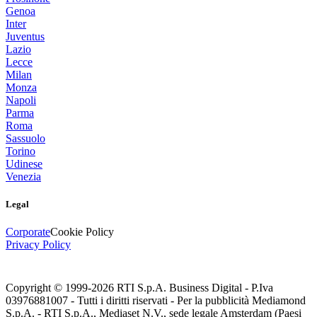
Genoa
Inter
Juventus
Lazio
Lecce
Milan
Monza
Napoli
Parma
Roma
Sassuolo
Torino
Udinese
Venezia
Legal
Corporate
Cookie Policy
Privacy Policy
Copyright © 1999-
2026
RTI S.p.A. Business Digital - P.Iva
03976881007 - Tutti i diritti riservati - Per la pubblicità Mediamond
S.p.A. - RTI S.p.A., Mediaset N.V., sede legale Amsterdam (Paesi