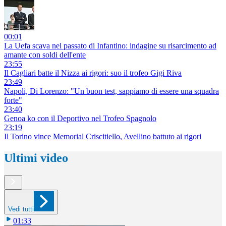
00:01
La Uefa scava nel passato di Infantino: indagine su risarcimento ad
amante con soldi dell'ente
23:55
Il Cagliari batte il Nizza ai rigori: suo il trofeo Gigi Riva
23:49
Napoli, Di Lorenzo: "Un buon test, sappiamo di essere una squadra
forte"
23:40
Genoa ko con il Deportivo nel Trofeo Spagnolo
23:19
Il Torino vince Memorial Criscitiello, Avellino battuto ai rigori
Ultimi video
Vedi tutti
01:33