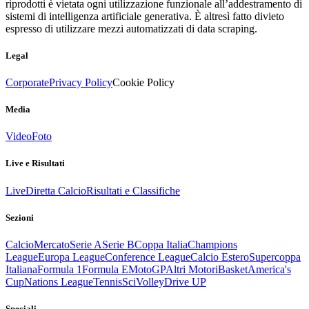
riprodotti è vietata ogni utilizzazione funzionale all’addestramento di
sistemi di intelligenza artificiale generativa. È altresì fatto divieto
espresso di utilizzare mezzi automatizzati di data scraping.
Legal
Corporate
Privacy Policy
Cookie Policy
Media
Video
Foto
Live e Risultati
Live
Diretta Calcio
Risultati e Classifiche
Sezioni
Calcio
Mercato
Serie A
Serie B
Coppa Italia
Champions
League
Europa League
Conference League
Calcio Estero
Supercoppa
Italiana
Formula 1
Formula E
MotoGP
Altri Motori
Basket
America's
Cup
Nations League
Tennis
Sci
Volley
Drive UP
Speciali