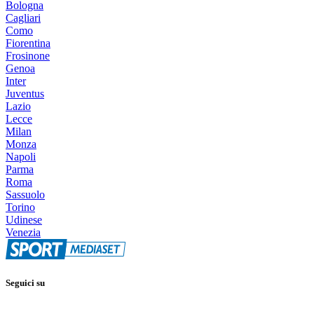
Bologna
Cagliari
Como
Fiorentina
Frosinone
Genoa
Inter
Juventus
Lazio
Lecce
Milan
Monza
Napoli
Parma
Roma
Sassuolo
Torino
Udinese
Venezia
Seguici su