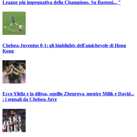
League più impegnativa della Champions. Su Bastoni... "
Chelsea-Juventus 0-1: gli highlights dell'amichevole di Hong
Kong
Ecco Yildiz e la difesa, squillo Zhegrova, mentre Milik e David...
: i segnali da Chelsea-Juve