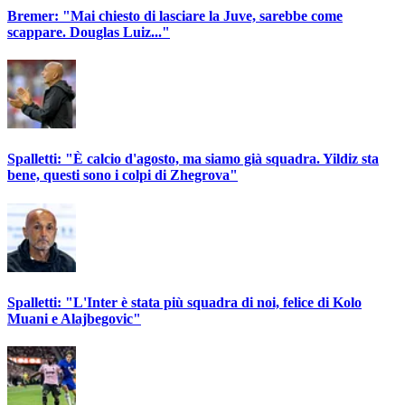
Bremer: "Mai chiesto di lasciare la Juve, sarebbe come
scappare. Douglas Luiz..."
Spalletti: "È calcio d'agosto, ma siamo già squadra. Yildiz sta
bene, questi sono i colpi di Zhegrova"
Spalletti: "L'Inter è stata più squadra di noi, felice di Kolo
Muani e Alajbegovic"