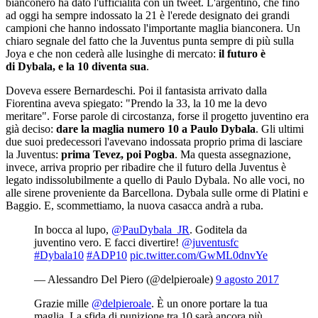
bianconero ha dato l'ufficialità con un tweet. L'argentino, che fino
ad oggi ha sempre indossato la 21 è l'erede designato dei grandi
campioni che hanno indossato l'importante maglia bianconera. Un
chiaro segnale del fatto che la Juventus punta sempre di più sulla
Joya e che non cederà alle lusinghe di mercato:
il futuro è
di Dybala, e la 10 diventa sua
.
Doveva essere Bernardeschi. Poi il fantasista arrivato dalla
Fiorentina aveva spiegato: "Prendo la 33, la 10 me la devo
meritare". Forse parole di circostanza, forse il progetto juventino era
già deciso:
dare la maglia numero 10 a Paulo Dybala
. Gli ultimi
due suoi predecessori l'avevano indossata proprio prima di lasciare
la Juventus:
prima Tevez, poi Pogba
. Ma questa assegnazione,
invece, arriva proprio per ribadire che il futuro della Juventus è
legato indissolubilmente a quello di Paulo Dybala. No alle voci, no
alle sirene proveniente da Barcellona. Dybala sulle orme di Platini e
Baggio. E, scommettiamo, la nuova casacca andrà a ruba.
In bocca al lupo,
@PauDybala_JR
. Goditela da
juventino vero. E facci divertire!
@juventusfc
#Dybala10
#ADP10
pic.twitter.com/GwML0dnvYe
— Alessandro Del Piero (@delpieroale)
9 agosto 2017
Grazie mille
@delpieroale
. È un onore portare la tua
maglia. La sfida di punizione tra 10 sarà ancora più