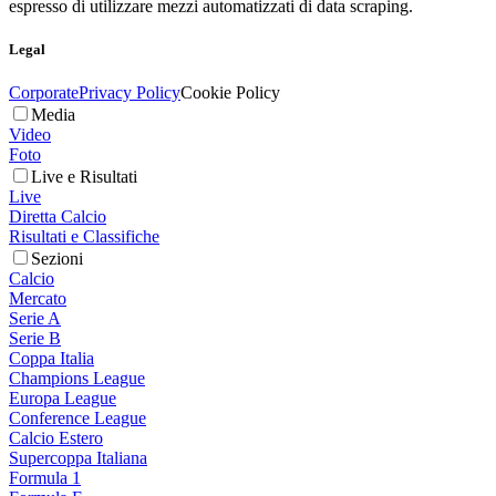
espresso di utilizzare mezzi automatizzati di data scraping.
Legal
Corporate
Privacy Policy
Cookie Policy
Media
Video
Foto
Live e Risultati
Live
Diretta Calcio
Risultati e Classifiche
Sezioni
Calcio
Mercato
Serie A
Serie B
Coppa Italia
Champions League
Europa League
Conference League
Calcio Estero
Supercoppa Italiana
Formula 1