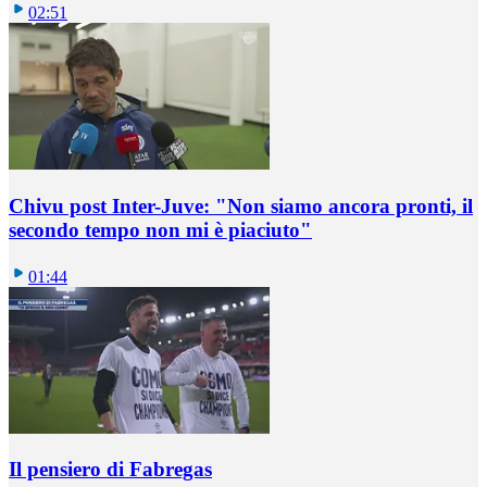
02:51
Chivu post Inter-Juve: "Non siamo ancora pronti, il
secondo tempo non mi è piaciuto"
01:44
Il pensiero di Fabregas