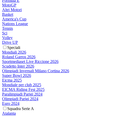
Formula E
MotoGP
Altri Motori
Basket
America's Cup
Nations League
Tennis
Sci
Volley
Drive UP
Speciali
Mondiali 2026
Roland Garros 2026
Sportmediaset Live Riccione 2026
Scudetto Inter 2026
Olimpiadi Invernali Milano Cortina 2026
Super Bowl 2026
Eicma 2025
Mondiale per club 2025
EICMA Riding Fest 2025
Paralimpiadi Parigi 2024
Olimpiadi Parigi 2024
Euro 2024
Squadra Serie A
Atalanta