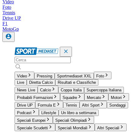
Video
Foto
Tennis
Drive UP
F1
MotoGp
Video
Pressing
Sportmediaset XXL
Foto
Live
Diretta Calcio
Risultati e Classifiche
News Live
Calcio
Coppa Italia
Supercoppa Italiana
Probabili Formazioni
Squadre
Mercato
Motori
Drive UP
Formula E
Tennis
Altri Sport
Sondaggi
Podcast
Lifestyle
Un libro a settimana
Speciali Europei
Speciali Olimpiadi
Speciale Scudetti
Speciali Mondiali
Altri Speciali