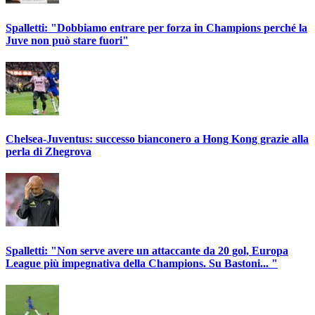
Spalletti: "Dobbiamo entrare per forza in Champions perché la
Juve non può stare fuori"
Chelsea-Juventus: successo bianconero a Hong Kong grazie alla
perla di Zhegrova
Spalletti: "Non serve avere un attaccante da 20 gol, Europa
League più impegnativa della Champions. Su Bastoni... "