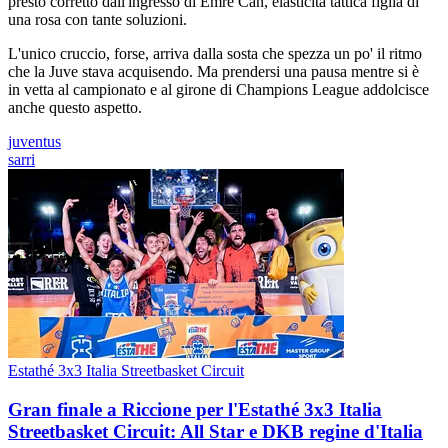
presto corretto dall'ingresso di Emre Can, elasticità tattica figlia di
una rosa con tante soluzioni.
L'unico cruccio, forse, arriva dalla sosta che spezza un po' il ritmo
che la Juve stava acquisendo. Ma prendersi una pausa mentre si è
in vetta al campionato e al girone di Champions League addolcisce
anche questo aspetto.
juventus
sarri
Estathé 3x3 Italia Streetbasket Circuit
Gran finale a Riccione per l'Estathé 3x3 Italia
Streetbasket Circuit: All Star e DKB regine d'Italia