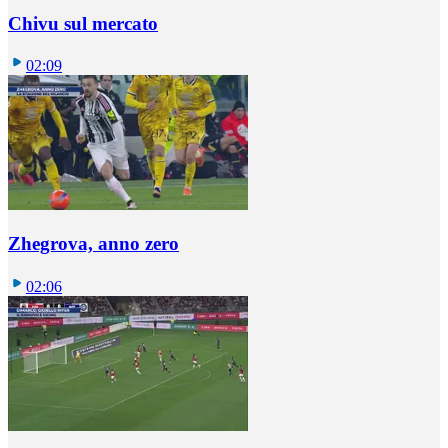
Chivu sul mercato
02:09
Zhegrova, anno zero
02:06