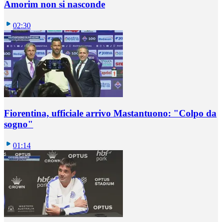
Amorim non si nasconde
02:30
Fiorentina, ufficiale arrivo Mastantuono: "Colpo da
sogno"
01:14