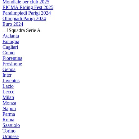
Mondiale per club 2025
EICMA Riding Fest 2025
Paralimpiadi Parigi 2024
Olimpiadi Parigi 2024
Euro 2024
Squadra Serie A
Atalanta
Bologna
Cagliari
Como
Fiorentina
Frosinone
Genoa
Inter
Juventus
Lazio
Lecce
Milan
Monza
Napoli
Parma
Roma
Sassuolo
Torino
Udinese