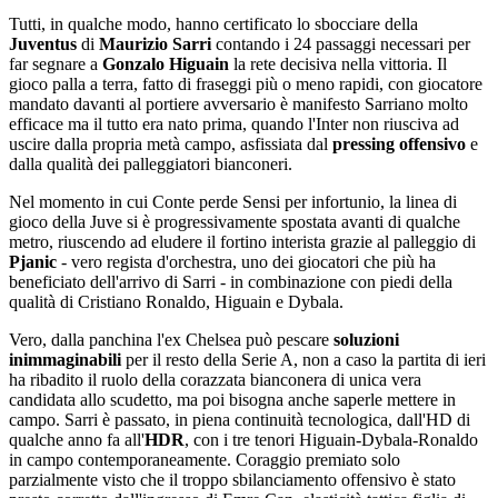
Tutti, in qualche modo, hanno certificato lo sbocciare della
Juventus
di
Maurizio Sarri
contando i 24 passaggi necessari per
far segnare a
Gonzalo Higuain
la rete decisiva nella vittoria. Il
gioco palla a terra, fatto di fraseggi più o meno rapidi, con giocatore
mandato davanti al portiere avversario è manifesto Sarriano molto
efficace ma il tutto era nato prima, quando l'Inter non riusciva ad
uscire dalla propria metà campo, asfissiata dal
pressing offensivo
e
dalla qualità dei palleggiatori bianconeri.
Nel momento in cui Conte perde Sensi per infortunio, la linea di
gioco della Juve si è progressivamente spostata avanti di qualche
metro, riuscendo ad eludere il fortino interista grazie al palleggio di
Pjanic
- vero regista d'orchestra, uno dei giocatori che più ha
beneficiato dell'arrivo di Sarri - in combinazione con piedi della
qualità di Cristiano Ronaldo, Higuain e Dybala.
Vero, dalla panchina l'ex Chelsea può pescare
soluzioni
inimmaginabili
per il resto della Serie A, non a caso la partita di ieri
ha ribadito il ruolo della corazzata bianconera di unica vera
candidata allo scudetto, ma poi bisogna anche saperle mettere in
campo. Sarri è passato, in piena continuità tecnologica, dall'HD di
qualche anno fa all'
HDR
, con i tre tenori Higuain-Dybala-Ronaldo
in campo contemporaneamente. Coraggio premiato solo
parzialmente visto che il troppo sbilanciamento offensivo è stato