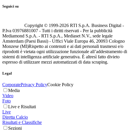
Seguici su
Copyright © 1999-
2026
RTI S.p.A. Business Digital -
P.Iva 03976881007 - Tutti i diritti riservati - Per la pubblicità
Mediamond S.p.A. - RTI S.p.A., Mediaset N.V., sede legale
Amsterdam (Paesi Bassi) - Uffici Viale Europa 46, 20093 Cologno
Monzese (MI)
Rispetto ai contenuti e ai dati personali trasmessi e/o
riprodotti è vietata ogni utilizzazione funzionale all’addestramento di
sistemi di intelligenza artificiale generativa. È altresì fatto divieto
espresso di utilizzare mezzi automatizzati di data scraping.
Legal
Corporate
Privacy Policy
Cookie Policy
Media
Video
Foto
Live e Risultati
Live
Diretta Calcio
Risultati e Classifiche
Sezioni