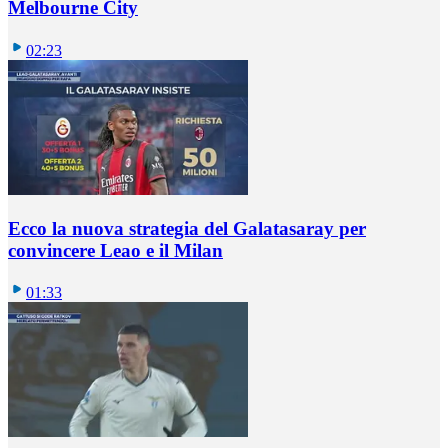
Melbourne City
02:23
Ecco la nuova strategia del Galatasaray per
convincere Leao e il Milan
01:33