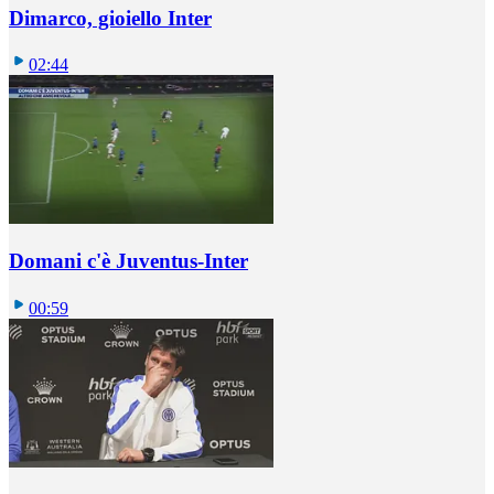
Dimarco, gioiello Inter
02:44
Domani c'è Juventus-Inter
00:59