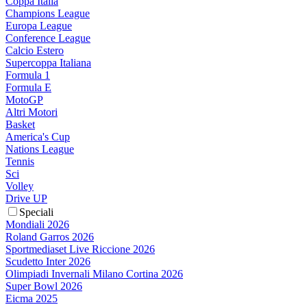
Coppa Italia
Champions League
Europa League
Conference League
Calcio Estero
Supercoppa Italiana
Formula 1
Formula E
MotoGP
Altri Motori
Basket
America's Cup
Nations League
Tennis
Sci
Volley
Drive UP
Speciali
Mondiali 2026
Roland Garros 2026
Sportmediaset Live Riccione 2026
Scudetto Inter 2026
Olimpiadi Invernali Milano Cortina 2026
Super Bowl 2026
Eicma 2025