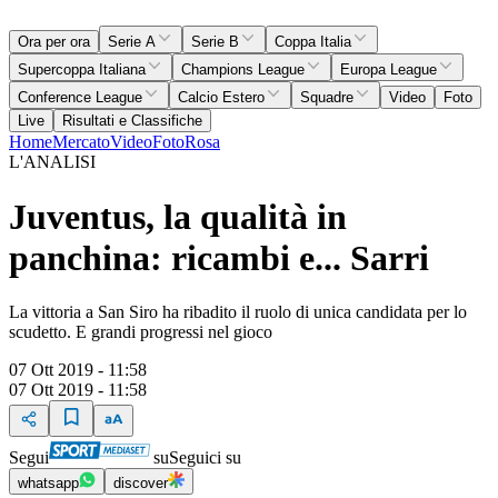
Ora per ora
Serie A
Serie B
Coppa Italia
Supercoppa Italiana
Champions League
Europa League
Conference League
Calcio Estero
Squadre
Video
Foto
Live
Risultati e Classifiche
Home
Mercato
Video
Foto
Rosa
L'ANALISI
Juventus, la qualità in
panchina: ricambi e... Sarri
La vittoria a San Siro ha ribadito il ruolo di unica candidata per lo
scudetto. E grandi progressi nel gioco
07 Ott 2019 - 11:58
07 Ott 2019 - 11:58
Segui
su
Seguici su
whatsapp
discover