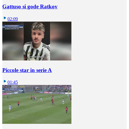
Gattuso si gode Ratkov
02:09
Piccole star in serie A
01:45