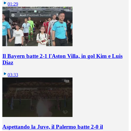
01:29
Il Bayern batte 2-1 l'Aston Villa, in gol Kim e Luis
Diaz
03:33
Aspettando la Juve, il Palermo batte 2-0 il