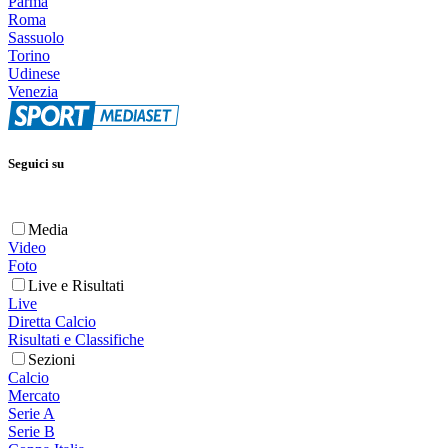
Parma
Roma
Sassuolo
Torino
Udinese
Venezia
Seguici su
Media
Video
Foto
Live e Risultati
Live
Diretta Calcio
Risultati e Classifiche
Sezioni
Calcio
Mercato
Serie A
Serie B