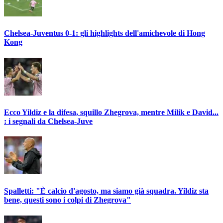
Chelsea-Juventus 0-1: gli highlights dell'amichevole di Hong
Kong
Ecco Yildiz e la difesa, squillo Zhegrova, mentre Milik e David...
: i segnali da Chelsea-Juve
Spalletti: "È calcio d'agosto, ma siamo già squadra. Yildiz sta
bene, questi sono i colpi di Zhegrova"