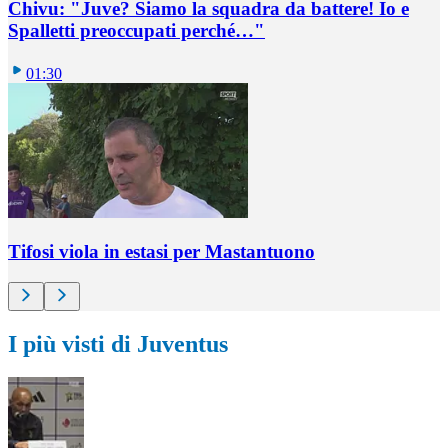
Chivu: "Juve? Siamo la squadra da battere! Io e
Spalletti preoccupati perché…"
01:30
Tifosi viola in estasi per Mastantuono
I più visti di Juventus