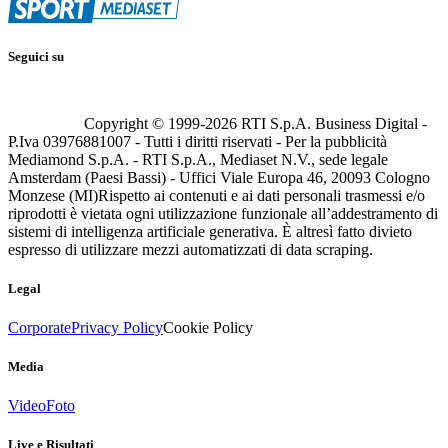
Seguici su
Copyright © 1999-
2026
RTI S.p.A. Business Digital -
P.Iva 03976881007 - Tutti i diritti riservati - Per la pubblicità
Mediamond S.p.A. - RTI S.p.A., Mediaset N.V., sede legale
Amsterdam (Paesi Bassi) - Uffici Viale Europa 46, 20093 Cologno
Monzese (MI)
Rispetto ai contenuti e ai dati personali trasmessi e/o
riprodotti è vietata ogni utilizzazione funzionale all’addestramento di
sistemi di intelligenza artificiale generativa. È altresì fatto divieto
espresso di utilizzare mezzi automatizzati di data scraping.
Legal
Corporate
Privacy Policy
Cookie Policy
Media
Video
Foto
Live e Risultati