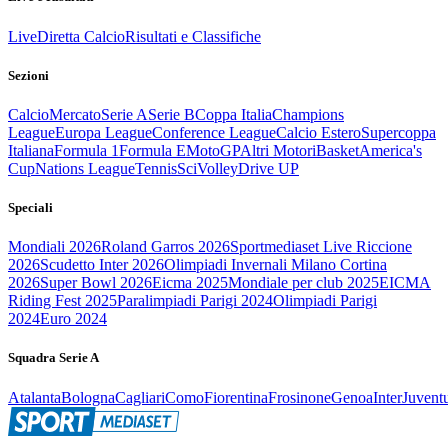
Live
Diretta Calcio
Risultati e Classifiche
Sezioni
Calcio
Mercato
Serie A
Serie B
Coppa Italia
Champions
League
Europa League
Conference League
Calcio Estero
Supercoppa
Italiana
Formula 1
Formula E
MotoGP
Altri Motori
Basket
America's
Cup
Nations League
Tennis
Sci
Volley
Drive UP
Speciali
Mondiali 2026
Roland Garros 2026
Sportmediaset Live Riccione
2026
Scudetto Inter 2026
Olimpiadi Invernali Milano Cortina
2026
Super Bowl 2026
Eicma 2025
Mondiale per club 2025
EICMA
Riding Fest 2025
Paralimpiadi Parigi 2024
Olimpiadi Parigi
2024
Euro 2024
Squadra Serie A
Atalanta
Bologna
Cagliari
Como
Fiorentina
Frosinone
Genoa
Inter
Juvent