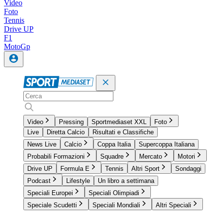
Video
Foto
Tennis
Drive UP
F1
MotoGp
Video
Pressing
Sportmediaset XXL
Foto
Live
Diretta Calcio
Risultati e Classifiche
News Live
Calcio
Coppa Italia
Supercoppa Italiana
Probabili Formazioni
Squadre
Mercato
Motori
Drive UP
Formula E
Tennis
Altri Sport
Sondaggi
Podcast
Lifestyle
Un libro a settimana
Speciali Europei
Speciali Olimpiadi
Speciale Scudetti
Speciali Mondiali
Altri Speciali