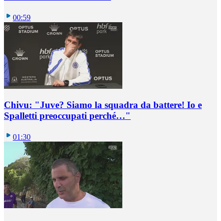
00:59
Chivu: "Juve? Siamo la squadra da battere! Io e
Spalletti preoccupati perché…"
01:30