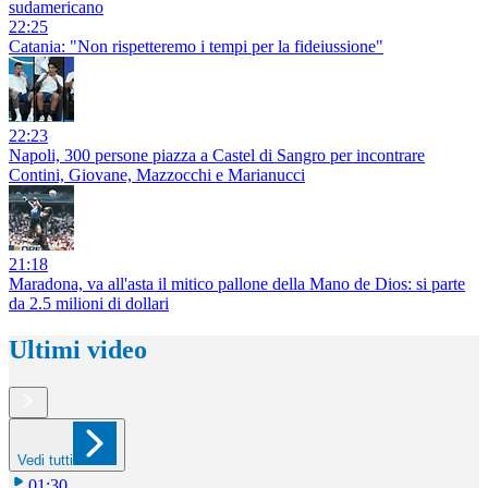
sudamericano
22:25
Catania: "Non rispetteremo i tempi per la fideiussione"
22:23
Napoli, 300 persone piazza a Castel di Sangro per incontrare
Contini, Giovane, Mazzocchi e Marianucci
21:18
Maradona, va all'asta il mitico pallone della Mano de Dios: si parte
da 2.5 milioni di dollari
Ultimi video
Vedi tutti
01:30