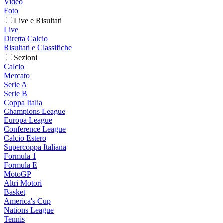
Video
Foto
Live e Risultati
Live
Diretta Calcio
Risultati e Classifiche
Sezioni
Calcio
Mercato
Serie A
Serie B
Coppa Italia
Champions League
Europa League
Conference League
Calcio Estero
Supercoppa Italiana
Formula 1
Formula E
MotoGP
Altri Motori
Basket
America's Cup
Nations League
Tennis