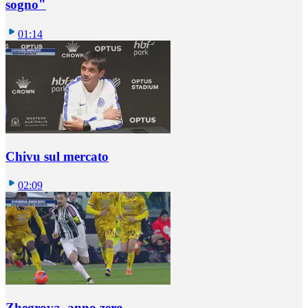
sogno"
01:14
Chivu sul mercato
02:09
Zhegrova, anno zero