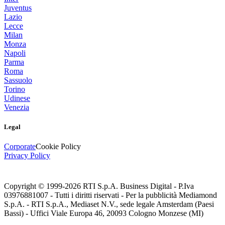
Juventus
Lazio
Lecce
Milan
Monza
Napoli
Parma
Roma
Sassuolo
Torino
Udinese
Venezia
Legal
Corporate
Cookie Policy
Privacy Policy
Copyright © 1999-
2026
RTI S.p.A. Business Digital - P.Iva
03976881007 - Tutti i diritti riservati - Per la pubblicità Mediamond
S.p.A. - RTI S.p.A., Mediaset N.V., sede legale Amsterdam (Paesi
Bassi) - Uffici Viale Europa 46, 20093 Cologno Monzese (MI)