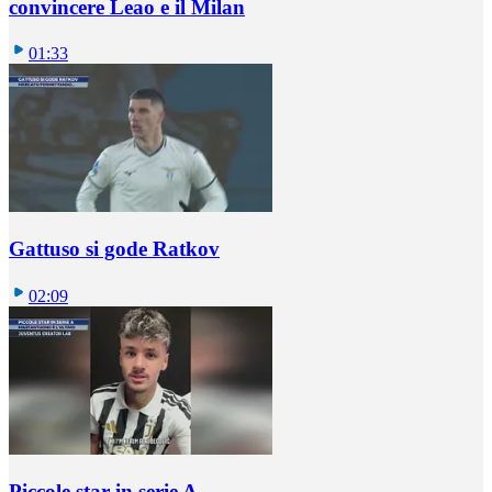
convincere Leao e il Milan
01:33
Gattuso si gode Ratkov
02:09
Piccole star in serie A