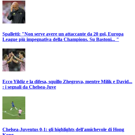
Spalletti: "Non serve avere un attaccante da 20 gol, Europa
League più impegnativa della Champions. Su Bastoni... "
Ecco Yildiz e la difesa, squillo Zhegrova, mentre Milik e David...
: i segnali da Chelsea-Juve
Chelsea-Juventus 0-1: gli highlights dell'amichevole di Hong
Kong