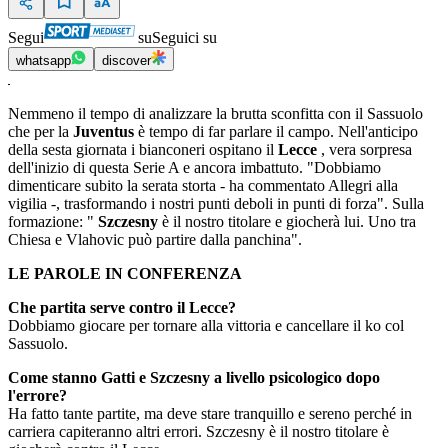
Segui
su
Seguici su
whatsapp
discover
Nemmeno il tempo di analizzare la brutta sconfitta con il Sassuolo
che per la
Juventus
è tempo di far parlare il campo.
Nell'anticipo
della sesta giornata i bianconeri ospitano il
Lecce
, vera sorpresa
dell'inizio di questa Serie A e ancora imbattuto.
"Dobbiamo
dimenticare subito la serata storta - ha commentato Allegri alla
vigilia -, trasformando i nostri punti deboli in punti di forza".
Sulla
formazione: "
Szczesny
è il nostro titolare e giocherà lui. Uno tra
Chiesa e Vlahovic può partire dalla panchina".
LE PAROLE IN CONFERENZA
Che partita serve contro il Lecce?
Dobbiamo giocare per tornare alla vittoria e cancellare il ko col
Sassuolo.
Come stanno Gatti e Szczesny a livello psicologico dopo
l'errore?
Ha fatto tante partite, ma deve stare tranquillo e sereno perché in
carriera capiteranno altri errori. Szczesny è il nostro titolare è