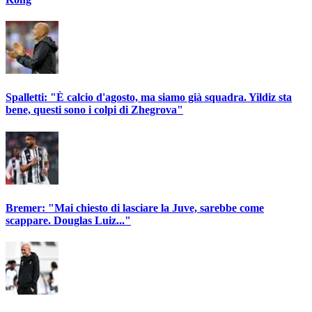
Spalletti: "È calcio d'agosto, ma siamo già squadra. Yildiz sta
bene, questi sono i colpi di Zhegrova"
Bremer: "Mai chiesto di lasciare la Juve, sarebbe come
scappare. Douglas Luiz..."