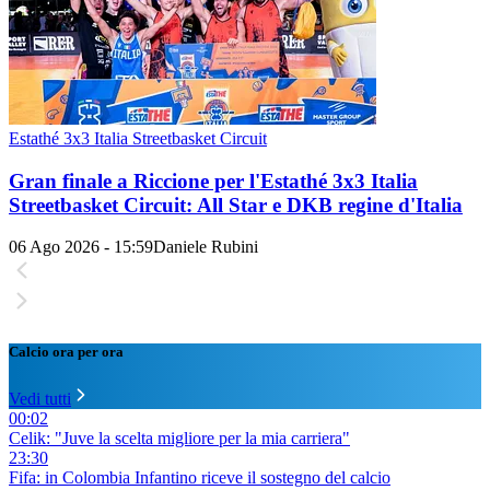
Estathé 3x3 Italia Streetbasket Circuit
Gran finale a Riccione per l'Estathé 3x3 Italia
Streetbasket Circuit: All Star e DKB regine d'Italia
06 Ago 2026 - 15:59
Daniele Rubini
Calcio ora per ora
Vedi tutti
00:02
Celik: "Juve la scelta migliore per la mia carriera"
23:30
Fifa: in Colombia Infantino riceve il sostegno del calcio