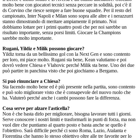
molto bene con giocatori tecnici senza peccare in solidità, poi c'è il
ds Corvino che riesce sempre a fare buone squadre. Per il resto del
campionato, Inter Napoli e Milan sono sopra alle altre e i nerazzurri
stanno dimostrando di meritare ampiamente il primato. Noi
dobbiamo lottare per i primi quattro posti che per noi sarebbe un
risultato importante, senza porsi limiti. Giocare la Champions
sarebbe molto importante.
Rugani, Yildiz e Milik possono giocare?
Yildiz torna da un bellissimo gol con la Next Gen e sono contento
per loro, mi piace molto. Rugani sta bene, Kean valutiamo e poi
dovrò vedere Chiesa e Vlahovic perché Milik sta bene. Uno dei due
può partire in panchina visto che poi giochiamo a Bergamo.
Si può rinunciare a Chiesa?
Sta facendo molto bene ed è più presente nella partita, sono contento
e può solo migliorare visto che è consapevole del nuovo ruolo che
ha. Valuterò perché anche i cambi possono fare la differenza.
Cosa serve per alzare l'asticella?
Non è che basta dirlo per migliorare, bisogna lavorare tutti i giorni.
Serve conoscere i nostri limiti e trasformarli in punti di forza, ma non
vuol dire che puntiamo al quarto posto e basta anche se quello è
l'obiettivo. Sarà difficile perché ci sono Roma, Lazio, Atalanta e
Fiorentina che hanno lo stesso obiettivo oltre alle tre favorite per lo