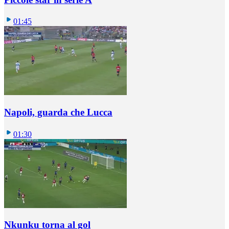
01:45
Napoli, guarda che Lucca
01:30
Nkunku torna al gol