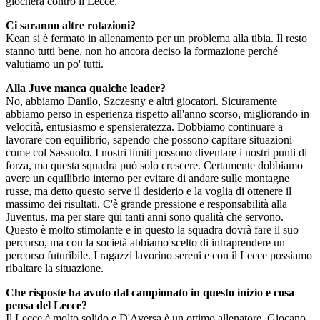
giocherà contro il Lecce.
Ci saranno altre rotazioni?
Kean si è fermato in allenamento per un problema alla tibia. Il resto
stanno tutti bene, non ho ancora deciso la formazione perché
valutiamo un po' tutti.
Alla Juve manca qualche leader?
No, abbiamo Danilo, Szczesny e altri giocatori. Sicuramente
abbiamo perso in esperienza rispetto all'anno scorso, migliorando in
velocità, entusiasmo e spensieratezza. Dobbiamo continuare a
lavorare con equilibrio, sapendo che possono capitare situazioni
come col Sassuolo. I nostri limiti possono diventare i nostri punti di
forza, ma questa squadra può solo crescere. Certamente dobbiamo
avere un equilibrio interno per evitare di andare sulle montagne
russe, ma detto questo serve il desiderio e la voglia di ottenere il
massimo dei risultati. C'è grande pressione e responsabilità alla
Juventus, ma per stare qui tanti anni sono qualità che servono.
Questo è molto stimolante e in questo la squadra dovrà fare il suo
percorso, ma con la società abbiamo scelto di intraprendere un
percorso futuribile. I ragazzi lavorino sereni e con il Lecce possiamo
ribaltare la situazione.
Che risposte ha avuto dal campionato in questo inizio e cosa
pensa del Lecce?
Il Lecce è molto solido e D'Aversa è un ottimo allenatore. Giocano