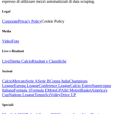
espresso di utilizzare mezzi automatizzati di data scraping.
Legal
Corporate
Privacy Policy
Cookie Policy
Media
Video
Foto
Live e Risultati
Live
Diretta Calcio
Risultati e Classifiche
Sezioni
Calcio
Mercato
Serie A
Serie B
Coppa Italia
Champions
League
Europa League
Conference League
Calcio Estero
Supercoppa
Italiana
Formula 1
Formula E
MotoGP
Altri Motori
Basket
America's
Cup
Nations League
Tennis
Sci
Volley
Drive UP
Speciali