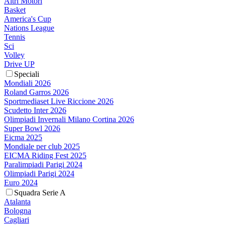
Altri Motori
Basket
America's Cup
Nations League
Tennis
Sci
Volley
Drive UP
Speciali
Mondiali 2026
Roland Garros 2026
Sportmediaset Live Riccione 2026
Scudetto Inter 2026
Olimpiadi Invernali Milano Cortina 2026
Super Bowl 2026
Eicma 2025
Mondiale per club 2025
EICMA Riding Fest 2025
Paralimpiadi Parigi 2024
Olimpiadi Parigi 2024
Euro 2024
Squadra Serie A
Atalanta
Bologna
Cagliari