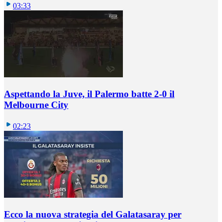
03:33
Aspettando la Juve, il Palermo batte 2-0 il
Melbourne City
02:23
Ecco la nuova strategia del Galatasaray per