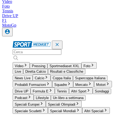
Video
Foto
Tennis
Drive UP
F1
MotoGp
Video
Pressing
Sportmediaset XXL
Foto
Live
Diretta Calcio
Risultati e Classifiche
News Live
Calcio
Coppa Italia
Supercoppa Italiana
Probabili Formazioni
Squadre
Mercato
Motori
Drive UP
Formula E
Tennis
Altri Sport
Sondaggi
Podcast
Lifestyle
Un libro a settimana
Speciali Europei
Speciali Olimpiadi
Speciale Scudetti
Speciali Mondiali
Altri Speciali