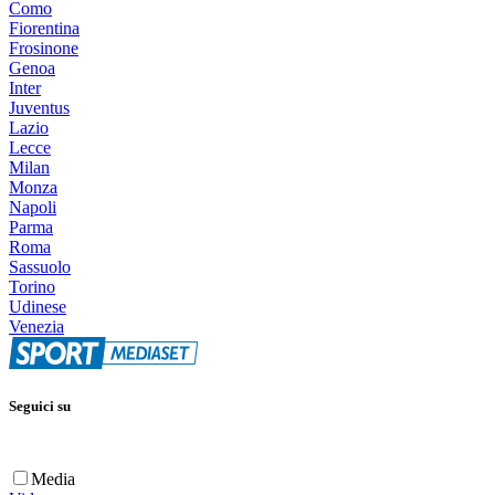
Como
Fiorentina
Frosinone
Genoa
Inter
Juventus
Lazio
Lecce
Milan
Monza
Napoli
Parma
Roma
Sassuolo
Torino
Udinese
Venezia
Seguici su
Media