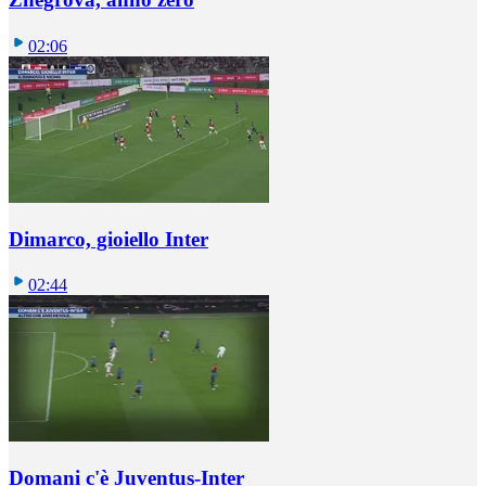
02:06
Dimarco, gioiello Inter
02:44
Domani c'è Juventus-Inter