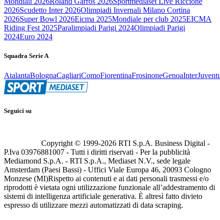
Mondiali 2026
Roland Garros 2026
Sportmediaset Live Riccione
2026
Scudetto Inter 2026
Olimpiadi Invernali Milano Cortina
2026
Super Bowl 2026
Eicma 2025
Mondiale per club 2025
EICMA
Riding Fest 2025
Paralimpiadi Parigi 2024
Olimpiadi Parigi
2024
Euro 2024
Squadra Serie A
Atalanta
Bologna
Cagliari
Como
Fiorentina
Frosinone
Genoa
Inter
Juvent
Seguici su
Copyright © 1999-
2026
RTI S.p.A. Business Digital -
P.Iva 03976881007 - Tutti i diritti riservati - Per la pubblicità
Mediamond S.p.A. - RTI S.p.A., Mediaset N.V., sede legale
Amsterdam (Paesi Bassi) - Uffici Viale Europa 46, 20093 Cologno
Monzese (MI)
Rispetto ai contenuti e ai dati personali trasmessi e/o
riprodotti è vietata ogni utilizzazione funzionale all’addestramento di
sistemi di intelligenza artificiale generativa. È altresì fatto divieto
espresso di utilizzare mezzi automatizzati di data scraping.