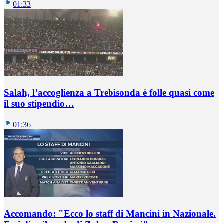
01:33
Salah, l’accoglienza a Trebisonda è folle quasi come
il suo stipendio…
01:36
Accomando: "Ecco lo staff di Mancini in Nazionale.