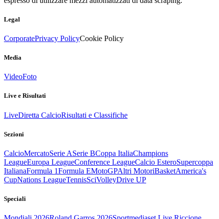
espresso di utilizzare mezzi automatizzati di data scraping.
Legal
Corporate
Privacy Policy
Cookie Policy
Media
Video
Foto
Live e Risultati
Live
Diretta Calcio
Risultati e Classifiche
Sezioni
Calcio
Mercato
Serie A
Serie B
Coppa Italia
Champions
League
Europa League
Conference League
Calcio Estero
Supercoppa
Italiana
Formula 1
Formula E
MotoGP
Altri Motori
Basket
America's
Cup
Nations League
Tennis
Sci
Volley
Drive UP
Speciali
Mondiali 2026
Roland Garros 2026
Sportmediaset Live Riccione