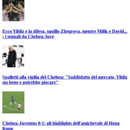
Ecco Yildiz e la difesa, squillo Zhegrova, mentre Milik e David...
: i segnali da Chelsea-Juve
Spalletti alla vigilia del Chelsea: "Soddisfatto del mercato, Yildiz
sta bene e potrebbe giocare"
Chelsea-Juventus 0-1: gli highlights dell'amichevole di Hong
Kong