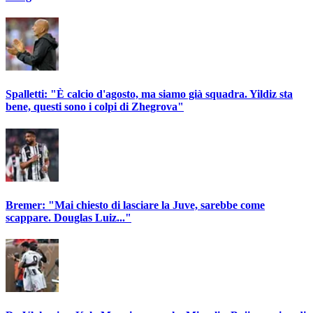
Spalletti: "È calcio d'agosto, ma siamo già squadra. Yildiz sta
bene, questi sono i colpi di Zhegrova"
Bremer: "Mai chiesto di lasciare la Juve, sarebbe come
scappare. Douglas Luiz..."