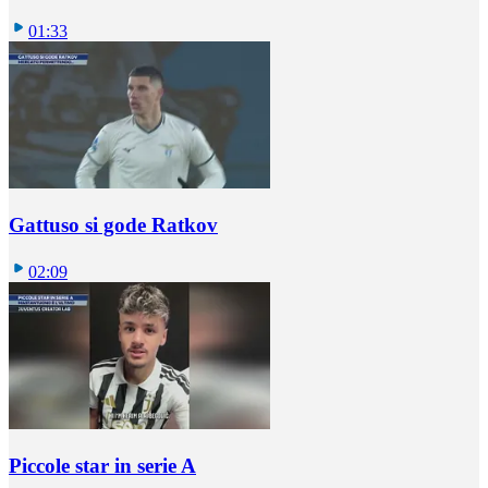
01:33
Gattuso si gode Ratkov
02:09
Piccole star in serie A