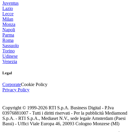
Juventus
Lazio
Lecce
Milan
Monza
Napoli
Parma
Roma
Sassuolo
Torino
Udinese
Venezia
Legal
Corporate
Cookie Policy
Privacy Policy
Copyright © 1999-
2026
RTI S.p.A. Business Digital - P.Iva
03976881007 - Tutti i diritti riservati - Per la pubblicità Mediamond
S.p.A. - RTI S.p.A., Mediaset N.V., sede legale Amsterdam (Paesi
Bassi) - Uffici Viale Europa 46, 20093 Cologno Monzese (MI)