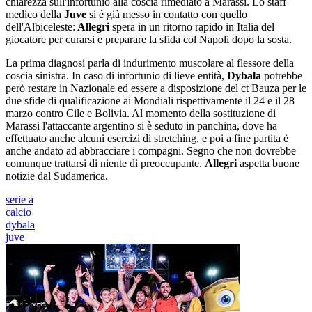
chiarezza sull'infortunio alla coscia rimediato a Marassi. Lo staff
medico della
Juve
si è già messo in contatto con quello
dell'Albiceleste:
Allegri
spera in un ritorno rapido in Italia del
giocatore per curarsi e preparare la sfida col Napoli dopo la sosta.
La prima diagnosi parla di indurimento muscolare al flessore della
coscia sinistra. In caso di infortunio di lieve entità,
Dybala
potrebbe
però restare in Nazionale ed essere a disposizione del ct Bauza per le
due sfide di qualificazione ai Mondiali rispettivamente il 24 e il 28
marzo contro Cile e Bolivia. Al momento della sostituzione di
Marassi l'attaccante argentino si è seduto in panchina, dove ha
effettuato anche alcuni esercizi di stretching, e poi a fine partita è
anche andato ad abbracciare i compagni. Segno che non dovrebbe
comunque trattarsi di niente di preoccupante.
Allegri
aspetta buone
notizie dal Sudamerica.
serie a
calcio
dybala
juve