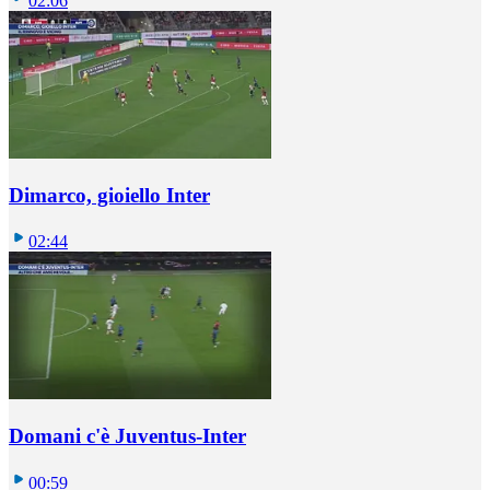
02:06
Dimarco, gioiello Inter
02:44
Domani c'è Juventus-Inter
00:59