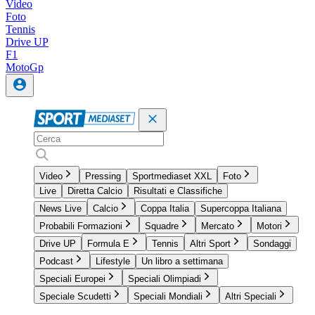
Video
Foto
Tennis
Drive UP
F1
MotoGp
Video
Pressing
Sportmediaset XXL
Foto
Live
Diretta Calcio
Risultati e Classifiche
News Live
Calcio
Coppa Italia
Supercoppa Italiana
Probabili Formazioni
Squadre
Mercato
Motori
Drive UP
Formula E
Tennis
Altri Sport
Sondaggi
Podcast
Lifestyle
Un libro a settimana
Speciali Europei
Speciali Olimpiadi
Speciale Scudetti
Speciali Mondiali
Altri Speciali