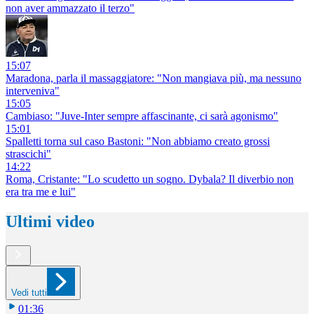
non aver ammazzato il terzo"
15:07
Maradona, parla il massaggiatore: "Non mangiava più, ma nessuno
interveniva"
15:05
Cambiaso: "Juve-Inter sempre affascinante, ci sarà agonismo"
15:01
Spalletti torna sul caso Bastoni: "Non abbiamo creato grossi
strascichi"
14:22
Roma, Cristante: "Lo scudetto un sogno. Dybala? Il diverbio non
era tra me e lui"
Ultimi video
Vedi tutti
01:36