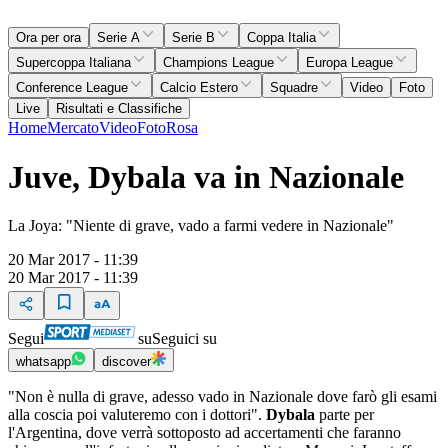
Ora per ora
Serie A
Serie B
Coppa Italia
Supercoppa Italiana
Champions League
Europa League
Conference League
Calcio Estero
Squadre
Video
Foto
Live
Risultati e Classifiche
Home
Mercato
Video
Foto
Rosa
Juve, Dybala va in Nazionale
La Joya: "Niente di grave, vado a farmi vedere in Nazionale"
20 Mar 2017 - 11:39
20 Mar 2017 - 11:39
Segui
su
Seguici su
whatsapp
discover
"Non è nulla di grave, adesso vado in Nazionale dove farò gli esami
alla coscia poi valuteremo con i dottori".
Dybala
parte per
l'Argentina, dove verrà sottoposto ad accertamenti che faranno