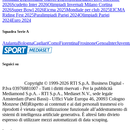
2026
Scudetto Inter 2026
Olimpiadi Invernali Milano Cortina
2026
Super Bowl 2026
Eicma 2025
Mondiale per club 2025
EICMA
Riding Fest 2025
Paralimpiadi Parigi 2024
Olimpiadi Parigi
2024
Euro 2024
Squadra Serie A
Atalanta
Bologna
Cagliari
Como
Fiorentina
Frosinone
Genoa
Inter
Juvent
Seguici su
Copyright © 1999-
2026
RTI S.p.A. Business Digital -
P.Iva 03976881007 - Tutti i diritti riservati - Per la pubblicità
Mediamond S.p.A. - RTI S.p.A., Mediaset N.V., sede legale
Amsterdam (Paesi Bassi) - Uffici Viale Europa 46, 20093 Cologno
Monzese (MI)
Rispetto ai contenuti e ai dati personali trasmessi e/o
riprodotti è vietata ogni utilizzazione funzionale all’addestramento di
sistemi di intelligenza artificiale generativa. È altresì fatto divieto
espresso di utilizzare mezzi automatizzati di data scraping.