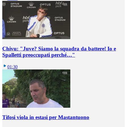
Chivu: "Juve? Siamo la squadra da battere! Io e
Spalletti preoccupati perché…"
01:30
Tifosi viola in estasi per Mastantuono