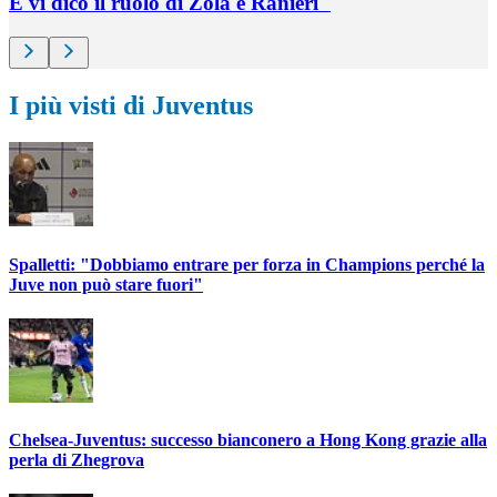
E vi dico il ruolo di Zola e Ranieri"
I più visti di Juventus
Spalletti: "Dobbiamo entrare per forza in Champions perché la
Juve non può stare fuori"
Chelsea-Juventus: successo bianconero a Hong Kong grazie alla
perla di Zhegrova