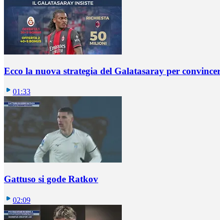
Ecco la nuova strategia del Galatasaray per convincer
01:33
Gattuso si gode Ratkov
02:09