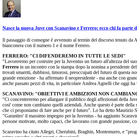
Nasce la nuova Juve con Scanavino e Ferrero: ecco chi fa parte 
Il passaggio di consegne è avvenuto al termin del discorso tenuto da 
bianconera con il numero 1 e il nome Ferrero.
FERRERO: "CI DIFENDEREMO IN TUTTE LE SEDI"
"Lavoreremo per costruire per la Juventus un futuro all'altezza del suo p
Ferrero
in un incontro con la stampa dopo la nomina a presidente dell
trovati smarriti, dubbiosi, timorosi, preoccupati del futuro di questa n
grande emozione - ha affermato il neopresidente - ma anche con grandi
anche passato pezzi di vita, in particolare Andrea Agnelli che oggi ha 
SCANAVINO: "OBIETTIVI E AMBIZIONI NON CAMBIAN
"Ci concentreremo per allargare il pubblico degli affezionati della Juv
cosi' come non cambiano quelli aziendali. Anche questo è parte della s
che ci proponiamo di fare anche per il futuro". Lo ha detto Maurizio S
"Garantiro' il massimo impegno per la Juventus - ha aggiunto Scaravino 
persone motivate, molto capaci, che lavorano con grande passione, con 
Scaravino ha citato Allegri, Cherubini, Braghin, Montemurro, e "progett