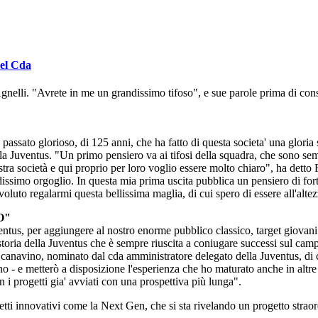
del Cda
Agnelli. "Avrete in me un grandissimo tifoso", e sue parole prima di co
assato glorioso, di 125 anni, che ha fatto di questa societa' una gloria s
a Juventus. "Un primo pensiero va ai tifosi della squadra, che sono sempr
ostra società e qui proprio per loro voglio essere molto chiaro", ha detto
ssimo orgoglio. In questa mia prima uscita pubblica un pensiero di for
voluto regalarmi questa bellissima maglia, di cui spero di essere all'alt
O"
entus, per aggiungere al nostro enorme pubblico classico, target giovani 
toria della Juventus che è sempre riuscita a coniugare successi sul camp
canavino, nominato dal cda amministratore delegato della Juventus, di cu
- e metterò a disposizione l'esperienza che ho maturato anche in altre s
i progetti gia' avviati con una prospettiva più lunga".
i innovativi come la Next Gen, che si sta rivelando un progetto straordi