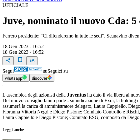
UFFICIALE
Juve, nominato il nuovo Cda: 5 c
Ferrero presidente: "Ci difenderemo in tutte le sedi". Scanavino dive
18 Gen 2023 - 16:52
18 Gen 2023 - 16:52
Segui
su
Seguici su
whatsapp
discover
L'assemblea degli azionisti della
Juventus
ha dato il via libera al nuo
Del nuovo consiglio fanno parte - su indicazione di Exor, la holding ch
assumerà la carica di amministratore delegato, Laura Cappiello, Dieg
Fioranna Vittoria Negri e Diego Pistone; Comitato Controllo e Rischi, 
Laura Cappiello e Diego Pistone; Comitato ESG, composto da Diego Pi
Leggi anche