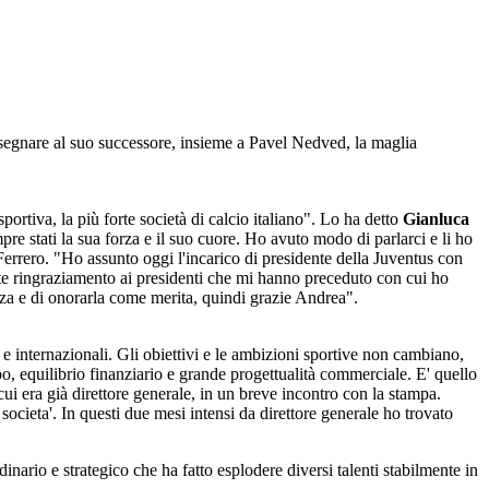
nsegnare al suo successore, insieme a Pavel Nedved, la maglia
portiva, la più forte società di calcio italiano". Lo ha detto
Gianluca
e stati la sua forza e il suo cuore. Ho avuto modo di parlarci e li ho
 Ferrero. "Ho assunto oggi l'incarico di presidente della Juventus con
te ringraziamento ai presidenti che mi hanno preceduto con cui ho
ezza e di onorarla come merita, quindi grazie Andrea".
e internazionali. Gli obiettivi e le ambizioni sportive non cambiano,
o, equilibrio finanziario e grande progettualità commerciale. E' quello
i era già direttore generale, in un breve incontro con la stampa.
ocieta'. In questi due mesi intensi da direttore generale ho trovato
nario e strategico che ha fatto esplodere diversi talenti stabilmente in