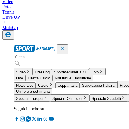
Video
Foto
Tennis
Drive UP
F1
MotoGp
Video
Pressing
Sportmediaset XXL
Foto
Live
Diretta Calcio
Risultati e Classifiche
News Live
Calcio
Coppa Italia
Supercoppa Italiana
Proba
Un libro a settimana
Speciali Europei
Speciali Olimpiadi
Speciale Scudetti
Seguici anche su