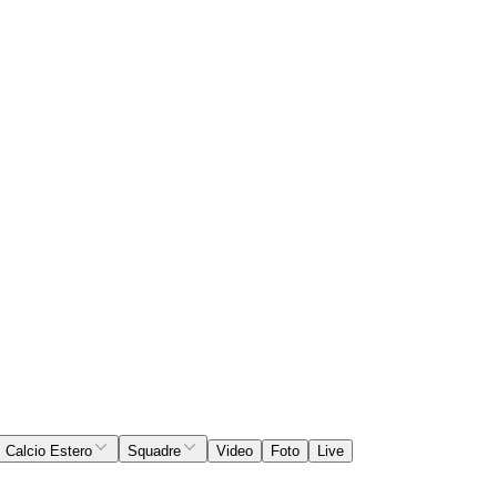
Calcio Estero
Squadre
Video
Foto
Live