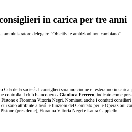
onsiglieri in carica per tre anni
nta amministratore delegato: "Obiettivi e ambizioni non cambiano"
vo Cda della società. I consiglieri saranno cinque e resteranno in carica p
e controlla il club bianconero -
Gianluca Ferrero
, indicato come pres
o Pistone e Fioranna Vittoria Negri. Nominati anche i comitati consili
cui sono attribuite altresì le funzioni del Comitato per le Operazioni co
stone (presidente), Fioranna Vittoria Negri e Laura Cappiello.