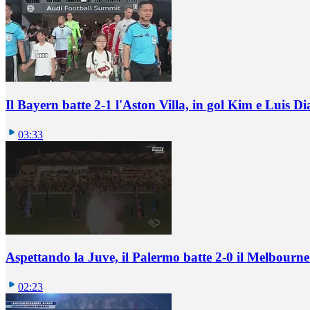
Il Bayern batte 2-1 l'Aston Villa, in gol Kim e Luis Di
03:33
Aspettando la Juve, il Palermo batte 2-0 il Melbourne
02:23