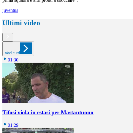
prima squadra e altri pronti a sbocciare".
juventus
Ultimi video
Vedi tutti
01:30
Tifosi viola in estasi per Mastantuono
01:29