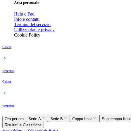
Area personale
Help e Faq
Info e contatti
Termini del servizio
Utilizzo dati e privacy
Cookie Policy
Calcio
juventus
Calcio
juventus
Ora per ora
Serie A
Serie B
Coppa Italia
Supercoppa Itali
Risultati e Classifiche
Home
Mercato
Video
Foto
Rosa