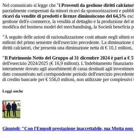
Nel comunicato si legge che "
i Proventi da gestione diritti calciato
parzialmente compensati da minori ricavi da sponsorizzazioni e pubblici
ricavi da vendite di prodotti e licenze diminuiscono del 64,5%
esc
gestione dell'e-commerce, la vendita al dettaglio e la produzione del me
modifica del business model del merchandising, la Società beneficia p
"A seguito delle azioni di razionalizzazione costi attuate negli ultimi e
milioni del primo semestre dell'esercizio precedente. La diminuzione d
diritti calciatori, che presenta una diminuzione netta di € 10,1 milioni,
"
Il Patrimonio Netto del Gruppo al 31 dicembre 2024 è pari a € 57
dell'esercizio 2024/2025 (€ 16,9 milioni). L'Indebitamento finanziario
interamente dovuto agli assorbimenti di cassa destinati agli investiment
dato consuntivato nel corrispondente periodo dell'esercizio precedent
di credito bancarie per € 556,0 milioni, non utilizzate per complessivi
Leggi anche
Giuntoli: "Con l'Empoli prestazione inaccettabile, ma Motta non 