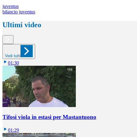
juventus
bilancio juventus
Ultimi video
Vedi tutti
01:30
Tifosi viola in estasi per Mastantuono
01:29