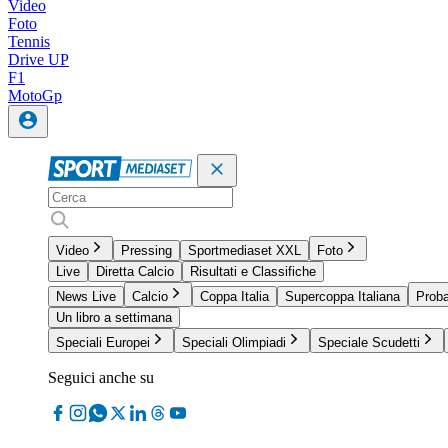
Video
Foto
Tennis
Drive UP
F1
MotoGp
Video
Pressing
Sportmediaset XXL
Foto
Live
Diretta Calcio
Risultati e Classifiche
News Live
Calcio
Coppa Italia
Supercoppa Italiana
Proba
Un libro a settimana
Speciali Europei
Speciali Olimpiadi
Speciale Scudetti
Seguici anche su