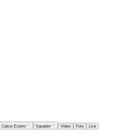
Calcio Estero
Squadre
Video
Foto
Live