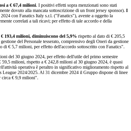
osi a € 67,4 milioni
. I positivi effetti sopra menzionati sono stati
lmente dovuto alla mancata sottoscrizione di un front jersey sponsor).
I
 2024 con Fanatics Italy s.r.l. ("Fanatics"), avente a oggetto la
te correlati a tali ricavi; per effetto di tale accordo e della
a € 193,4 milioni, diminuiscono del 5,9%
rispetto al dato di € 205,5
a gestione del Personale tesserato, comprensivo degli Oneri da gestione
o di € 5,7 milioni, per effetto dell'accordo sottoscritto con Fanatics".
lioni del 30 giugno 2024, per effetto dell'utile del primo semestre
 59,5 milioni, rispetto a € 242,8 milioni al 30 giugno 2024, è quasi
'attività operativa è peraltro in significativo miglioramento rispetto al
ions League 2024/2025. Al 31 dicembre 2024 il Gruppo dispone di linee
 circa € 9,9 milioni".