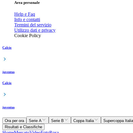
Area personale
Help e Faq
Info e contatti
Termini del servizio
Utilizzo dati e privacy
Cookie Policy
Calcio
juventus
Calcio
juventus
Ora per ora
Serie A
Serie B
Coppa Italia
Supercoppa Itali
Risultati e Classifiche
Home
Mercato
Video
Foto
Rosa