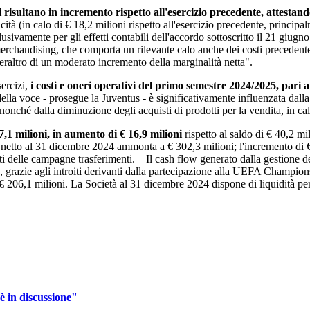
ri risultano in incremento rispetto all'esercizio precedente, attestand
tà (in calo di € 18,2 milioni rispetto all'esercizio precedente, principa
lusivamente per gli effetti contabili dell'accordo sottoscritto il 21 giugno
rchandising, che comporta un rilevante calo anche dei costi precedentemen
eraltro di un moderato incremento della marginalità netta".
sercizi,
i costi e oneri operativi del primo semestre 2024/2025, pari 
ella voce - prosegue la Juventus - è significativamente influenzata dall
 nonché dalla diminuzione degli acquisti di prodotti per la vendita, in cal
,1 milioni, in aumento di € 16,9 milioni
rispetto al saldo di € 40,2 mi
 netto al 31 dicembre 2024 ammonta a € 302,3 milioni; l'incremento di €
i delle campagne trasferimenti. Il cash flow generato dalla gestione dell
e, grazie agli introiti derivanti dalla partecipazione alla UEFA Champ
 € 206,1 milioni. La Società al 31 dicembre 2024 dispone di liquidità per
è in discussione"