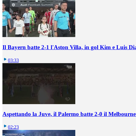
Il Bayern batte 2-1 l'Aston Villa, in gol Kim e Luis Di
03:33
Aspettando la Juve, il Palermo batte 2-0 il Melbourne
02:23