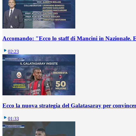
Accomando: "Ecco lo staff di Mancini in Nazionale. E 
02:23
Ecco la nuova strategia del Galatasaray per convincer
01:33