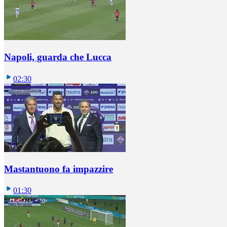
Napoli, guarda che Lucca
02:30
Mastantuono fa impazzire
01:30