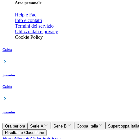
Area personale
Help e Faq
Info e contatti
Termini del servizio
Utilizzo dati e privacy
Cookie Policy
Calcio
juventus
Calcio
juventus
Ora per ora
Serie A
Serie B
Coppa Italia
Supercoppa Itali
Risultati e Classifiche
Home
Mercato
Video
Foto
Rosa