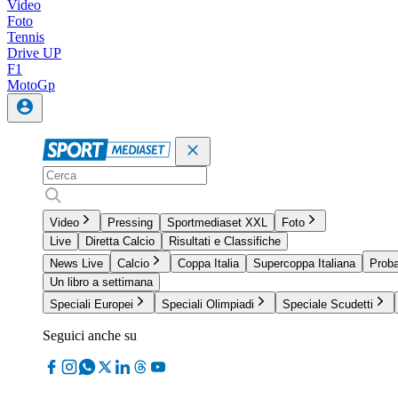
Video
Foto
Tennis
Drive UP
F1
MotoGp
Video
Pressing
Sportmediaset XXL
Foto
Live
Diretta Calcio
Risultati e Classifiche
News Live
Calcio
Coppa Italia
Supercoppa Italiana
Proba
Un libro a settimana
Speciali Europei
Speciali Olimpiadi
Speciale Scudetti
Seguici anche su