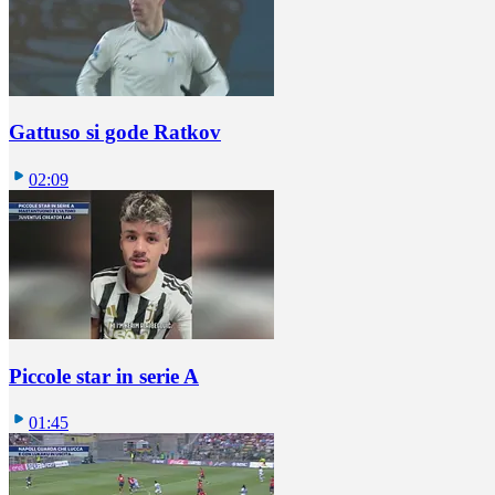
Gattuso si gode Ratkov
02:09
Piccole star in serie A
01:45