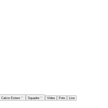
Calcio Estero
Squadre
Video
Foto
Live