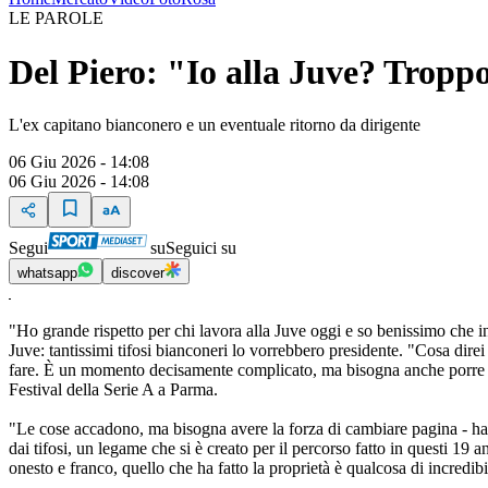
LE PAROLE
Del Piero: "Io alla Juve? Troppo
L'ex capitano bianconero e un eventuale ritorno da dirigente
06 Giu 2026 - 14:08
06 Giu 2026 - 14:08
Segui
su
Seguici su
whatsapp
discover
"Ho grande rispetto per chi lavora alla Juve oggi e so benissimo che in
Juve: tantissimi tifosi bianconeri lo vorrebbero presidente. "Cosa dire
fare. È un momento decisamente complicato, ma bisogna anche porre l'ac
Festival della Serie A a Parma.
"Le cose accadono, ma bisogna avere la forza di cambiare pagina - h
dai tifosi, un legame che si è creato per il percorso fatto in questi 19 a
onesto e franco, quello che ha fatto la proprietà è qualcosa di incredi