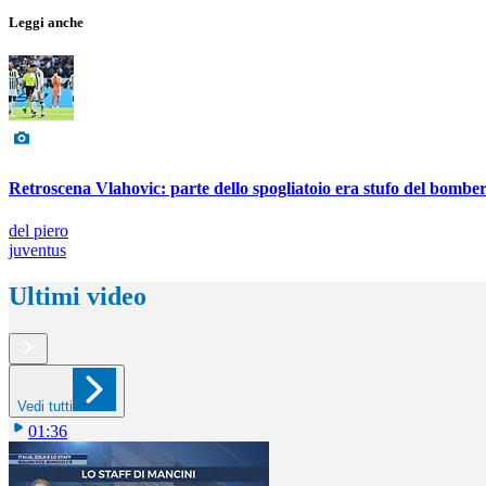
Leggi anche
Retroscena Vlahovic: parte dello spogliatoio era stufo del bombe
del piero
juventus
Ultimi video
Vedi tutti
01:36