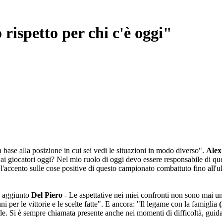
 rispetto per chi c'è oggi"
 base alla posizione in cui sei vedi le situazioni in modo diverso".
Alex
i ai giocatori oggi? Nel mio ruolo di oggi devo essere responsabile di q
cento sulle cose positive di questo campionato combattuto fino all'ulti
a aggiunto
Del Piero
- Le aspettative nei miei confronti non sono mai un
nni per le vittorie e le scelte fatte". E ancora: "Il legame con la famiglia
bile. Si è sempre chiamata presente anche nei momenti di difficoltà, guida