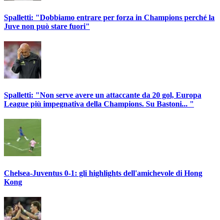
Spalletti: "Dobbiamo entrare per forza in Champions perché la
Juve non può stare fuori"
Spalletti: "Non serve avere un attaccante da 20 gol, Europa
League più impegnativa della Champions. Su Bastoni... "
Chelsea-Juventus 0-1: gli highlights dell'amichevole di Hong
Kong