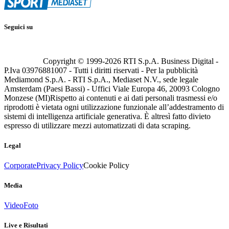
Seguici su
Copyright © 1999-
2026
RTI S.p.A. Business Digital -
P.Iva 03976881007 - Tutti i diritti riservati - Per la pubblicità
Mediamond S.p.A. - RTI S.p.A., Mediaset N.V., sede legale
Amsterdam (Paesi Bassi) - Uffici Viale Europa 46, 20093 Cologno
Monzese (MI)
Rispetto ai contenuti e ai dati personali trasmessi e/o
riprodotti è vietata ogni utilizzazione funzionale all’addestramento di
sistemi di intelligenza artificiale generativa. È altresì fatto divieto
espresso di utilizzare mezzi automatizzati di data scraping.
Legal
Corporate
Privacy Policy
Cookie Policy
Media
Video
Foto
Live e Risultati