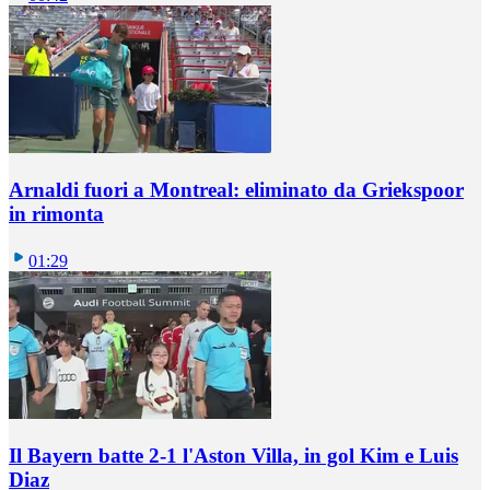
Arnaldi fuori a Montreal: eliminato da Griekspoor
in rimonta
01:29
Il Bayern batte 2-1 l'Aston Villa, in gol Kim e Luis
Diaz