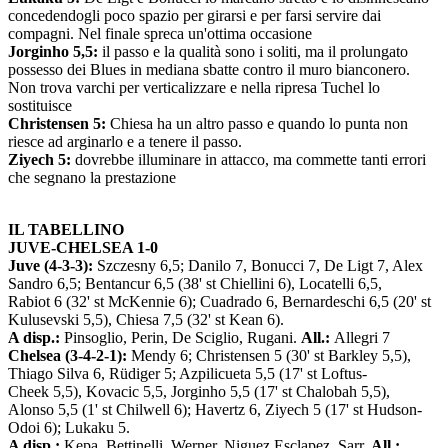
concedendogli poco spazio per girarsi e per farsi servire dai
compagni. Nel finale spreca un'ottima occasione
Jorginho 5,5:
il passo e la qualità sono i soliti, ma il prolungato
possesso dei Blues in mediana sbatte contro il muro bianconero.
Non trova varchi per verticalizzare e nella ripresa Tuchel lo
sostituisce
Christensen 5:
Chiesa ha un altro passo e quando lo punta non
riesce ad arginarlo e a tenere il passo.
Ziyech 5:
dovrebbe illuminare in attacco, ma commette tanti errori
che segnano la prestazione
IL TABELLINO
JUVE-CHELSEA 1-0
Juve (4-3-3):
Szczesny 6,5; Danilo 7, Bonucci 7, De Ligt 7, Alex
Sandro 6,5; Bentancur 6,5 (38' st Chiellini 6), Locatelli 6,5,
Rabiot 6 (32' st McKennie 6); Cuadrado 6, Bernardeschi 6,5 (20' st
Kulusevski 5,5), Chiesa 7,5 (32' st Kean 6).
A disp.:
Pinsoglio, Perin, De Sciglio, Rugani.
All.:
Allegri 7
Chelsea (3-4-2-1):
Mendy 6; Christensen 5 (30' st Barkley 5,5),
Thiago Silva 6, Rüdiger 5; Azpilicueta 5,5 (17' st Loftus-
Cheek 5,5), Kovacic 5,5, Jorginho 5,5 (17' st Chalobah 5,5),
Alonso 5,5 (1' st Chilwell 6); Havertz 6, Ziyech 5 (17' st Hudson-
Odoi 6); Lukaku 5.
A disp.:
Kepa, Bettinelli, Werner, Niguez Esclapez, Sarr.
All.: