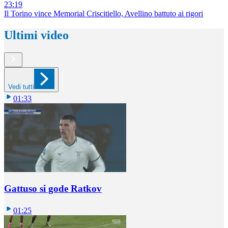
23:19
Il Torino vince Memorial Criscitiello, Avellino battuto ai rigori
Ultimi video
Vedi tutti
01:33
Gattuso si gode Ratkov
01:25