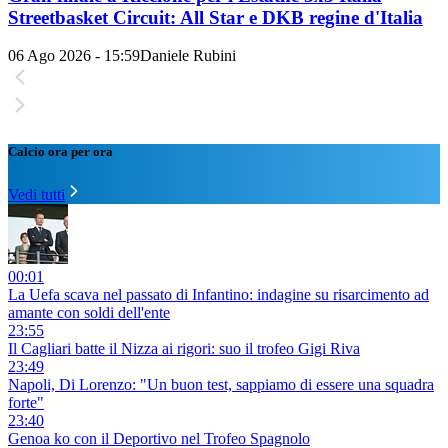
Streetbasket Circuit: All Star e DKB regine d'Italia
06 Ago 2026 - 15:59
Daniele Rubini
Calcio ora per ora
Vedi tutti
00:01
La Uefa scava nel passato di Infantino: indagine su risarcimento ad
amante con soldi dell'ente
23:55
Il Cagliari batte il Nizza ai rigori: suo il trofeo Gigi Riva
23:49
Napoli, Di Lorenzo: "Un buon test, sappiamo di essere una squadra
forte"
23:40
Genoa ko con il Deportivo nel Trofeo Spagnolo