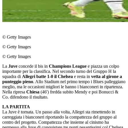
© Getty Images
© Getty Images
© Getty Images
La
Juve
concede il bis in
Champions League
e piazza un colpo
importante per la classifica. Nel secondo turno del Gruppo H la
squadra di
Allegri batte 1-0 il Chelsea
e resta in
vetta al girone a
punteggio pieno
. Allo Stadium nel primo tempo i Blues palleggiano
meglio, ma le occasioni migliori le hanno i bianconeri in ripartenza.
Nella ripresa
Chiesa
(46') fredda subito Mendy e poi Bonucci &
Co. difendono il risultato.
LA PARTITA
La Juve è tornata. Un passo alla volta, Allegri sta rimettendo in
carreggiata i bianconeri riportando la compattezza del gruppo al
centro del progetto. Compattezza che insieme al cinismo ha
permesso alla Juve di conquistare tre punti pesantissimi col Chelsea