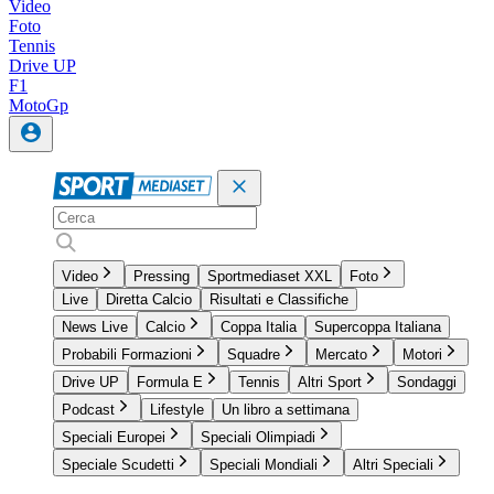
Video
Foto
Tennis
Drive UP
F1
MotoGp
Video
Pressing
Sportmediaset XXL
Foto
Live
Diretta Calcio
Risultati e Classifiche
News Live
Calcio
Coppa Italia
Supercoppa Italiana
Probabili Formazioni
Squadre
Mercato
Motori
Drive UP
Formula E
Tennis
Altri Sport
Sondaggi
Podcast
Lifestyle
Un libro a settimana
Speciali Europei
Speciali Olimpiadi
Speciale Scudetti
Speciali Mondiali
Altri Speciali