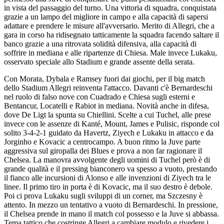
in vista del passaggio del turno. Una vittoria di squadra, conquistata
grazie a un lampo del migliore in campo e alla capacità di sapersi
adattare e prendere le misure all'avversario. Merito di Allegri, che a
gara in corso ha ridisegnato tatticamente la squadra facendo saltare il
banco grazie a una ritrovata solidità difensiva, alla capacità di
soffrire in mediana e alle ripartenze di Chiesa. Male invece Lukaku,
osservato speciale allo Stadium e grande assente della serata.
Con Morata, Dybala e Ramsey fuori dai giochi, per il big match
dello Stadium Allegri reinventa l'attacco. Davanti c'è Bernardeschi
nel ruolo di falso nove con Cuadrado e Chiesa sugli esterni e
Bentancur, Locatelli e Rabiot in mediana. Novità anche in difesa,
dove De Ligt la spunta su Chiellini. Scelte a cui Tuchel, alle prese
invece con le assenze di Kanté, Mount, James e Pulisic, risponde col
solito 3-4-2-1 guidato da Havertz, Ziyech e Lukaku in attacco e da
Jorginho e Kovacic a centrocampo. A buon ritmo la Juve parte
aggressiva sul giropalla dei Blues e prova a non far ragionare il
Chelsea. La manovra avvolgente degli uomini di Tuchel però è di
grande qualità e il pressing bianconero va spesso a vuoto, prestando
il fianco alle incursioni di Alonso e alle invenzioni di Ziyech tra le
linee. Il primo tiro in porta è di Kovacic, ma il suo destro è debole.
Poi ci prova Lukaku sugli sviluppi di un corner, ma Szczesny è
attento. In mezzo un tentativo a vuoto di Bernardeschi. In pressione,
il Chelsea prende in mano il match col possesso e la Juve si abbassa.
Tema tattico che costringe Allegri a cambiare modulo e rivedere i