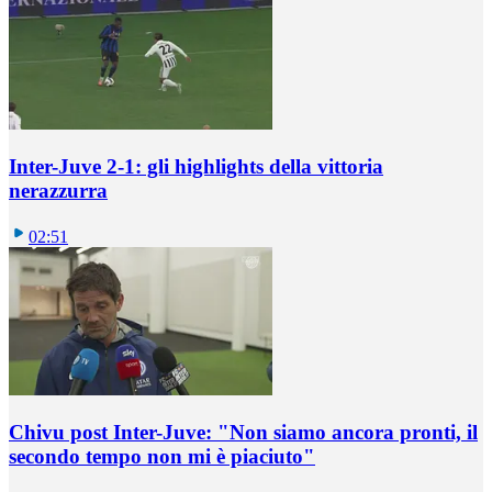
Inter-Juve 2-1: gli highlights della vittoria
nerazzurra
02:51
Chivu post Inter-Juve: "Non siamo ancora pronti, il
secondo tempo non mi è piaciuto"