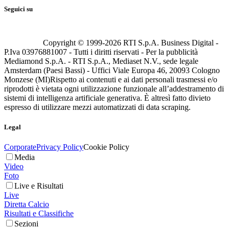
Seguici su
Copyright © 1999-
2026
RTI S.p.A. Business Digital -
P.Iva 03976881007 - Tutti i diritti riservati - Per la pubblicità
Mediamond S.p.A. - RTI S.p.A., Mediaset N.V., sede legale
Amsterdam (Paesi Bassi) - Uffici Viale Europa 46, 20093 Cologno
Monzese (MI)
Rispetto ai contenuti e ai dati personali trasmessi e/o
riprodotti è vietata ogni utilizzazione funzionale all’addestramento di
sistemi di intelligenza artificiale generativa. È altresì fatto divieto
espresso di utilizzare mezzi automatizzati di data scraping.
Legal
Corporate
Privacy Policy
Cookie Policy
Media
Video
Foto
Live e Risultati
Live
Diretta Calcio
Risultati e Classifiche
Sezioni