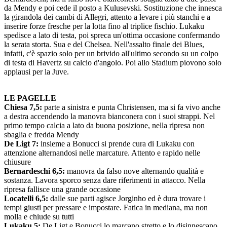
da Mendy e poi cede il posto a Kulusevski. Sostituzione che innesca
la girandola dei cambi di Allegri, attento a levare i più stanchi e a
inserire forze fresche per la lotta fino al triplice fischio. Lukaku
spedisce a lato di testa, poi spreca un'ottima occasione confermando
la serata storta. Sua e del Chelsea. Nell'assalto finale dei Blues,
infatti, c'è spazio solo per un brivido all'ultimo secondo su un colpo
di testa di Havertz su calcio d'angolo. Poi allo Stadium piovono solo
applausi per la Juve.
LE PAGELLE
Chiesa 7,5:
parte a sinistra e punta Christensen, ma si fa vivo anche
a destra accendendo la manovra bianconera con i suoi strappi. Nel
primo tempo calcia a lato da buona posizione, nella ripresa non
sbaglia e fredda Mendy
De Ligt 7:
insieme a Bonucci si prende cura di Lukaku con
attenzione alternandosi nelle marcature. Attento e rapido nelle
chiusure
Bernardeschi 6,5:
manovra da falso nove alternando qualità e
sostanza. Lavora sporco senza dare riferimenti in attacco. Nella
ripresa fallisce una grande occasione
Locatelli 6,5:
dalle sue parti agisce Jorginho ed è dura trovare i
tempi giusti per pressare e impostare. Fatica in mediana, ma non
molla e chiude su tutti
Lukaku 5:
De Ligt e Bonucci lo marcano stretto e lo disinnescano