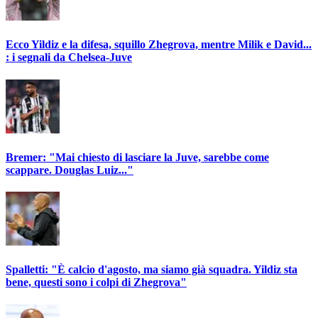
Ecco Yildiz e la difesa, squillo Zhegrova, mentre Milik e David...
: i segnali da Chelsea-Juve
Bremer: "Mai chiesto di lasciare la Juve, sarebbe come
scappare. Douglas Luiz..."
Spalletti: "È calcio d'agosto, ma siamo già squadra. Yildiz sta
bene, questi sono i colpi di Zhegrova"