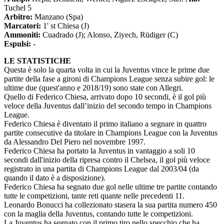
Tuchel 5
Arbitro:
Manzano (Spa)
Marcatori:
1' st Chiesa (J)
Ammoniti:
Cuadrado (J); Alonso, Ziyech, Rüdiger (C)
Espulsi:
-
LE STATISTICHE
Questa è solo la quarta volta in cui la Juventus vince le prime due
partite della fase a gironi di Champions League senza subire gol: le
ultime due (quest'anno e 2018/19) sono state con Allegri.
Quello di Federico Chiesa, arrivato dopo 10 secondi, è il gol più
veloce della Juventus dall’inizio del secondo tempo in Champions
League.
Federico Chiesa è diventato il primo italiano a segnare in quattro
partite consecutive da titolare in Champions League con la Juventus
da Alessandro Del Piero nel novembre 1997.
Federico Chiesa ha portato la Juventus in vantaggio a soli 10
secondi dall'inizio della ripresa contro il Chelsea, il gol più veloce
registrato in una partita di Champions League dal 2003/04 (da
quando il dato è a disposizione).
Federico Chiesa ha segnato due gol nelle ultime tre partite contando
tutte le competizioni, tante reti quante nelle precedenti 11.
Leonardo Bonucci ha collezionato stasera la sua partita numero 450
con la maglia della Juventus, contando tutte le competizioni.
La Juventus ha segnato con il primo tiro nello specchio che ha