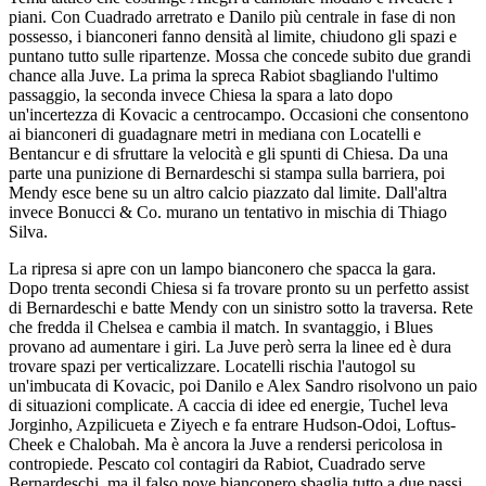
piani. Con Cuadrado arretrato e Danilo più centrale in fase di non
possesso, i bianconeri fanno densità al limite, chiudono gli spazi e
puntano tutto sulle ripartenze. Mossa che concede subito due grandi
chance alla Juve. La prima la spreca Rabiot sbagliando l'ultimo
passaggio, la seconda invece Chiesa la spara a lato dopo
un'incertezza di Kovacic a centrocampo. Occasioni che consentono
ai bianconeri di guadagnare metri in mediana con Locatelli e
Bentancur e di sfruttare la velocità e gli spunti di Chiesa. Da una
parte una punizione di Bernardeschi si stampa sulla barriera, poi
Mendy esce bene su un altro calcio piazzato dal limite. Dall'altra
invece Bonucci & Co. murano un tentativo in mischia di Thiago
Silva.
La ripresa si apre con un lampo bianconero che spacca la gara.
Dopo trenta secondi Chiesa si fa trovare pronto su un perfetto assist
di Bernardeschi e batte Mendy con un sinistro sotto la traversa. Rete
che fredda il Chelsea e cambia il match. In svantaggio, i Blues
provano ad aumentare i giri. La Juve però serra la linee ed è dura
trovare spazi per verticalizzare. Locatelli rischia l'autogol su
un'imbucata di Kovacic, poi Danilo e Alex Sandro risolvono un paio
di situazioni complicate. A caccia di idee ed energie, Tuchel leva
Jorginho, Azpilicueta e Ziyech e fa entrare Hudson-Odoi, Loftus-
Cheek e Chalobah. Ma è ancora la Juve a rendersi pericolosa in
contropiede. Pescato col contagiri da Rabiot, Cuadrado serve
Bernardeschi, ma il falso nove bianconero sbaglia tutto a due passi