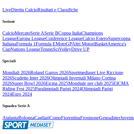
Live
Diretta Calcio
Risultati e Classifiche
Sezioni
Calcio
Mercato
Serie A
Serie B
Coppa Italia
Champions
League
Europa League
Conference League
Calcio Estero
Supercoppa
Italiana
Formula 1
Formula E
MotoGP
Altri Motori
Basket
America's
Cup
Nations League
Tennis
Sci
Volley
Drive UP
Speciali
Mondiali 2026
Roland Garros 2026
Sportmediaset Live Riccione
2026
Scudetto Inter 2026
Olimpiadi Invernali Milano Cortina
2026
Super Bowl 2026
Eicma 2025
Mondiale per club 2025
EICMA
Riding Fest 2025
Paralimpiadi Parigi 2024
Olimpiadi Parigi
2024
Euro 2024
Squadra Serie A
Atalanta
Bologna
Cagliari
Como
Fiorentina
Frosinone
Genoa
Inter
Juvent