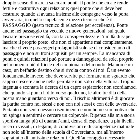
doppio senso di marcia sa creare ponti. Il ponte che crea e rende
fertile e costruttiva ogni relazione; quel ponte che si deve ben
costruire quando si avanza insieme alle compagne verso la porta
avversaria, in quello stupefacente mezzo tecnico che è il
PASSAGGIO (gesto tecnico di relazione per eccellenza). Ponte
anche nel passaggio tra vecchie e nuove generazioni, sul quale
lasciare preziose eredità, con la consapevolezza e l’umiltà di saper
lasciare il proprio posto, che non ci appartiene mai completamente,
ma che ci vede passeggeri protagonisti solo se ci consideriamo di
passaggio e non su troni acquisiti per un sempre. La mancanza di
ponti e quindi relazioni può portare a danneggiarci da sole, proprio
nel momento più difficile del campionato del mondo. Ma non è un
caso, un beffardo destino che si rivolta contro di noi. È un evento
fondamentale invece, che deve servire per formare uno sguardo che
sappia crescere anche nella perdita e non solo nella vittoria. Troppo
ingenua e scontata la ricerca di un capro espiatorio: non scordiamoci
che quando si punta il dito verso qualcuno, le altre tre dita della
nostra mano guardano verso di noi. Il rischio altrimenti è di giocare
la partita contro noi stessi e non con noi stessi e con delle avversarie.
Pertanto non sento nessun risentimento e non ho nessun motivo che
mi spinga a sentirmi o cercare un colpevole. Ripenso alla mia storia
sportiva lunga più di quarant’anni, densa di esperienze a più livelli,
ricca di vissuti, di legami, di condivisioni e di competenze maturate
non solo all’interno della scuola di Coverciano, ma all’interno
soprattutto di tantissime relazioni. Quell’ancoraggio necessario,