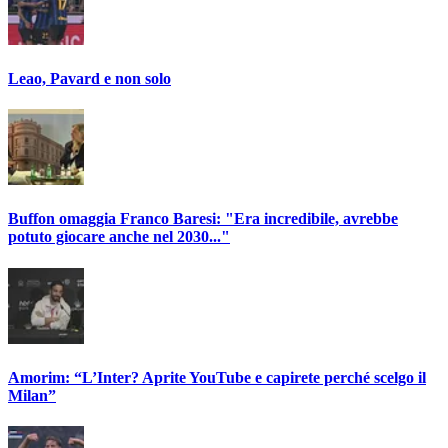
Leao, Pavard e non solo
Buffon omaggia Franco Baresi: "Era incredibile, avrebbe
potuto giocare anche nel 2030..."
Amorim: “L’Inter? Aprite YouTube e capirete perché scelgo il
Milan”