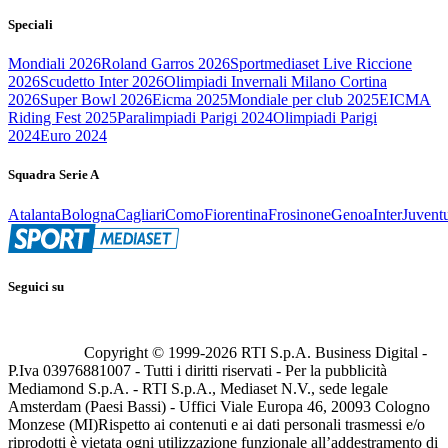
Speciali
Mondiali 2026
Roland Garros 2026
Sportmediaset Live Riccione
2026
Scudetto Inter 2026
Olimpiadi Invernali Milano Cortina
2026
Super Bowl 2026
Eicma 2025
Mondiale per club 2025
EICMA
Riding Fest 2025
Paralimpiadi Parigi 2024
Olimpiadi Parigi
2024
Euro 2024
Squadra Serie A
Atalanta
Bologna
Cagliari
Como
Fiorentina
Frosinone
Genoa
Inter
Juvent
Seguici su
Copyright © 1999-
2026
RTI S.p.A. Business Digital -
P.Iva 03976881007 - Tutti i diritti riservati - Per la pubblicità
Mediamond S.p.A. - RTI S.p.A., Mediaset N.V., sede legale
Amsterdam (Paesi Bassi) - Uffici Viale Europa 46, 20093 Cologno
Monzese (MI)
Rispetto ai contenuti e ai dati personali trasmessi e/o
riprodotti è vietata ogni utilizzazione funzionale all’addestramento di