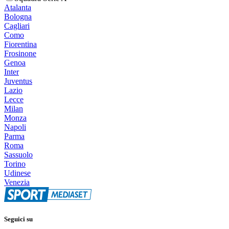
Atalanta
Bologna
Cagliari
Como
Fiorentina
Frosinone
Genoa
Inter
Juventus
Lazio
Lecce
Milan
Monza
Napoli
Parma
Roma
Sassuolo
Torino
Udinese
Venezia
Seguici su