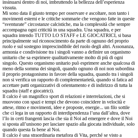
insinuarsi dentro di noi, imbruttendo la bellezza dell’esperienza
vissuta.
Mi sono data il giusto tempo per osservare e ascoltare, non tanto i
movimenti esterni e le critiche sommarie che vengono fatte in queste
“sventurate” circostanze calcistiche, ma la complessità che sempre
accompagna ogni criticità in una squadra. Una squadra, e per
squadra intendo TUTTO LO STAFF e LE GIOCATRICI, si basa
principalmente sul riconoscimento da parte di ognuno del proprio
ruolo e sul sostegno imprescindibile del ruolo degli altri. Assonanza,
armonia e condivisione tra i singoli vanno a definire un organismo
unitario che sa esprimere qualitativamente molto di più di ogni
singolo. Questo organismo unitario può esprimere anche qualcosa di
meno della somma dei singoli, quando ognuno di noi non subordina
il proprio protagonismo in favore della squadra, quando tra i singoli
non si verifica un rapporto di complementarietà, quando si fatica ad
accettare patti organizzativi di orientamento e di indirizzo di tutta la
squadra (staff e giocatrici).
Il calcio è un magnifico sport di relazioni e interrelazioni, che si
muovono con spazi e tempi che devono coincidere in velocità e
attese, ritmo e movimenti, idee e proposte, energie... un filo sottile
che ci lega in un rapporto di interdipendenza l’una dall’altra, dove
l’Io in certi frangenti lascia che sia il Noi ad emergere e dove il Noi
si sposta all’unisono per lasciare spazio alla giocata individuale, solo
quando questa fa bene al Noi.
Il calcio è una straordinaria metafora di Vita, perché se visto a