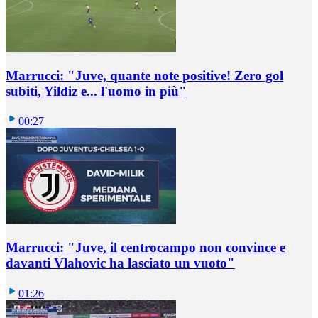
Marrucci: "Juve, quante note positive! Zero gol
subiti, Yildiz e... l'uomo in più"
00:27
Marrucci: "Juve, il centrocampo non convince e
davanti Vlahovic ha lasciato un vuoto"
01:26