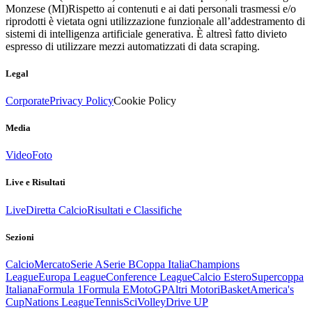
Monzese (MI)
Rispetto ai contenuti e ai dati personali trasmessi e/o
riprodotti è vietata ogni utilizzazione funzionale all’addestramento di
sistemi di intelligenza artificiale generativa. È altresì fatto divieto
espresso di utilizzare mezzi automatizzati di data scraping.
Legal
Corporate
Privacy Policy
Cookie Policy
Media
Video
Foto
Live e Risultati
Live
Diretta Calcio
Risultati e Classifiche
Sezioni
Calcio
Mercato
Serie A
Serie B
Coppa Italia
Champions
League
Europa League
Conference League
Calcio Estero
Supercoppa
Italiana
Formula 1
Formula E
MotoGP
Altri Motori
Basket
America's
Cup
Nations League
Tennis
Sci
Volley
Drive UP