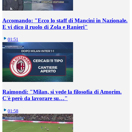
Accomando: "Ecco lo staff di Mancini in Nazionale.
E vi dico il ruolo di Zola e Ranieri"
01:51
Raimondi: "Milan, si vede la filosofia di Amorim.
C'è però da lavorare su…"
01:58