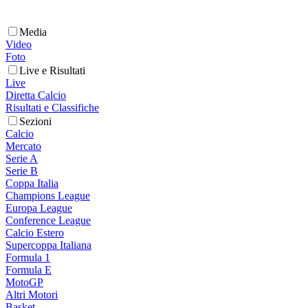
Media
Video
Foto
Live e Risultati
Live
Diretta Calcio
Risultati e Classifiche
Sezioni
Calcio
Mercato
Serie A
Serie B
Coppa Italia
Champions League
Europa League
Conference League
Calcio Estero
Supercoppa Italiana
Formula 1
Formula E
MotoGP
Altri Motori
Basket