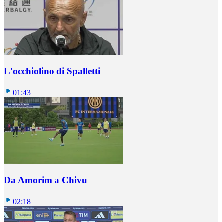
L'occhiolino di Spalletti
01:43
Da Amorim a Chivu
02:18