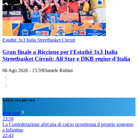
Estathé 3x3 Italia Streetbasket Circuit
Gran finale a Riccione per l'Estathé 3x3 Italia
Streetbasket Circuit: All Star e DKB regine d'Italia
06 Ago 2026 - 15:59
Daniele Rubini
Calcio ora per ora
Vedi tutti
23:58
La Confederazione africana di calcio riconferma il proprio sostegno
a Infantino
22:43