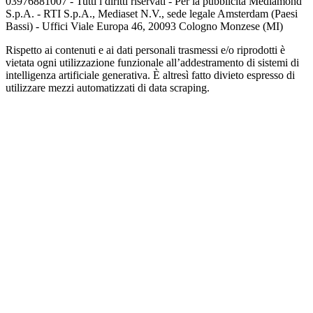
03976881007 - Tutti i diritti riservati - Per la pubblicità Mediamond
S.p.A. - RTI S.p.A., Mediaset N.V., sede legale Amsterdam (Paesi
Bassi) - Uffici Viale Europa 46, 20093 Cologno Monzese (MI)
Rispetto ai contenuti e ai dati personali trasmessi e/o riprodotti è
vietata ogni utilizzazione funzionale all’addestramento di sistemi di
intelligenza artificiale generativa. È altresì fatto divieto espresso di
utilizzare mezzi automatizzati di data scraping.