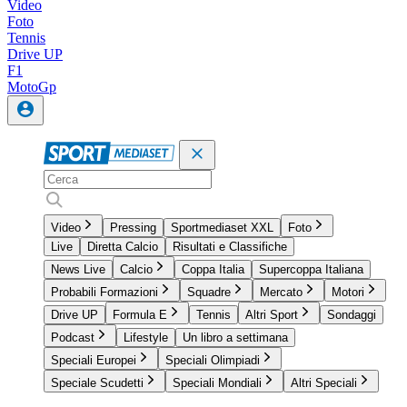
Video
Foto
Tennis
Drive UP
F1
MotoGp
Video
Pressing
Sportmediaset XXL
Foto
Live
Diretta Calcio
Risultati e Classifiche
News Live
Calcio
Coppa Italia
Supercoppa Italiana
Probabili Formazioni
Squadre
Mercato
Motori
Drive UP
Formula E
Tennis
Altri Sport
Sondaggi
Podcast
Lifestyle
Un libro a settimana
Speciali Europei
Speciali Olimpiadi
Speciale Scudetti
Speciali Mondiali
Altri Speciali