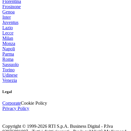
Fiorentina
Frosinone
Genoa
Inter
Juventus
Lazio
Lecce
Milan
Monza
Napoli
Parma
Roma
Sassuolo
Torino
Udinese
Venezia
Legal
Corporate
Cookie Policy
Privacy Policy
Copyright © 1999-
2026
RTI S.p.A. Business Digital - P.Iva