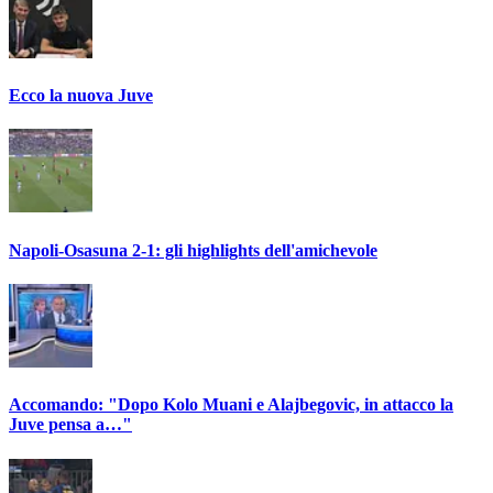
Ecco la nuova Juve
Napoli-Osasuna 2-1: gli highlights dell'amichevole
Accomando: "Dopo Kolo Muani e Alajbegovic, in attacco la
Juve pensa a…"