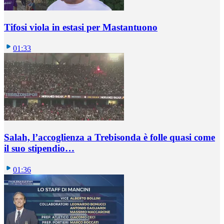
Tifosi viola in estasi per Mastantuono
01:33
Salah, l’accoglienza a Trebisonda è folle quasi come
il suo stipendio…
01:36