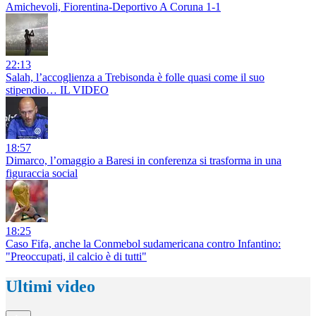
Amichevoli, Fiorentina-Deportivo A Coruna 1-1
22:13
Salah, l’accoglienza a Trebisonda è folle quasi come il suo
stipendio… IL VIDEO
18:57
Dimarco, l’omaggio a Baresi in conferenza si trasforma in una
figuraccia social
18:25
Caso Fifa, anche la Conmebol sudamericana contro Infantino:
"Preoccupati, il calcio è di tutti"
Ultimi video