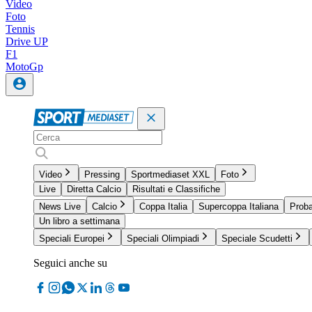
Video
Foto
Tennis
Drive UP
F1
MotoGp
Video
Pressing
Sportmediaset XXL
Foto
Live
Diretta Calcio
Risultati e Classifiche
News Live
Calcio
Coppa Italia
Supercoppa Italiana
Proba
Un libro a settimana
Speciali Europei
Speciali Olimpiadi
Speciale Scudetti
Seguici anche su