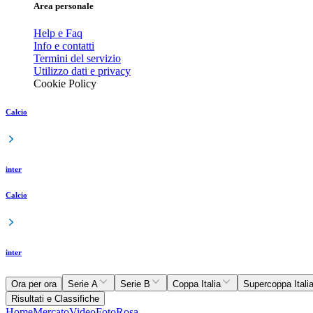
Area personale
Help e Faq
Info e contatti
Termini del servizio
Utilizzo dati e privacy
Cookie Policy
Calcio
inter
Calcio
inter
Ora per ora
Serie A
Serie B
Coppa Italia
Supercoppa Itali
Risultati e Classifiche
Home
Mercato
Video
Foto
Rosa