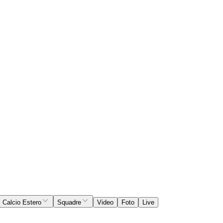
Calcio Estero
Squadre
Video
Foto
Live