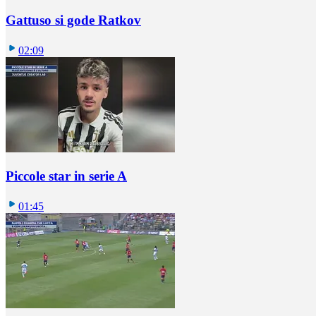
Gattuso si gode Ratkov
02:09
Piccole star in serie A
01:45