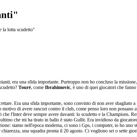
anti"
 la lotta scudetto"
ianti, era una sfida importante. Purtroppo non ho concluso la missione, m
 scudetto?
Touré
, come
Ibrahimovic
, è uno di quei giocatori che fanno
ttare. Era una sfida importante, sono convinto di non aver sbagliato a 
ho motivo di avere rancori contro il club, come penso loro non possano a
ivi che l'Inter deve sempre avere davanti: lo scudetto e la Champions. Re
ltimo che mi ha tirato in ballo è stato Gullit. Era invidioso da giocator
azione: siamo nell'epoca moderna, ci sono i Gps, i computer, io ho uno sta
er chiarezza, una squadra pronta il 20 agosto. Ci vogliono sei o sette gio