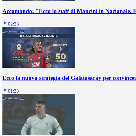
Accomando: "Ecco lo staff di Mancini in Nazionale. E 
02:23
Ecco la nuova strategia del Galatasaray per convincer
01:33