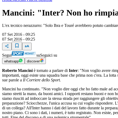
Mancini: "Inter? Non ho rimpi
L'ex tecnico nerazzurro: "Solo Ibra e Touré avrebbero potuto cambiare
07 Set 2016 - 09:25
07 Set 2016 - 09:25
Segui
su
Seguici su
whatsapp
discover
Roberto Mancini
è tornato a parlare di
Inter
: "Non voglio avere rimp
importanti, oggi esiste una squadra base che prima non c'era. La lotta
sue parole a
Il Corriere dello Sport.
Mancini ha continuato. "Non voglio dire oggi che ho fatto male ad acce
siamo stretti la mano, da buoni amici. I rapporti restano buoni e non 
siamo riusciti ad imboccare la stessa strada per raggiungere gli obiett
preparazione? Sciocchezze, l'unica accusa su cui voglio rispondere. L'u
di un collega? All'Inter hanno i dati del lavoro fatto durante la prepar
nostro piano. Ci sono i dati, i numeri, è tutto registrato. Non esiste, p
tutti. Fine del discorso e di una polemica strumentale".