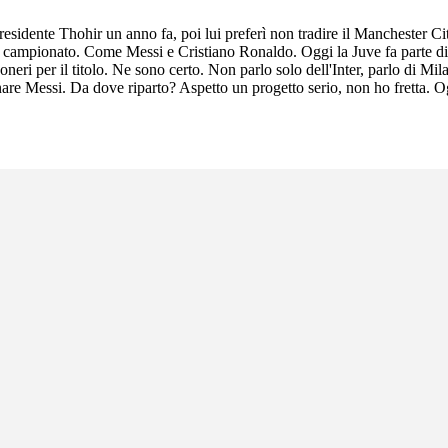
esidente Thohir un anno fa, poi lui preferì non tradire il Manchester C
un campionato. Come Messi e Cristiano Ronaldo. Oggi la Juve fa parte di un
coneri per il titolo. Ne sono certo. Non parlo solo dell'Inter, parlo di M
are Messi. Da dove riparto? Aspetto un progetto serio, non ho fretta. Og