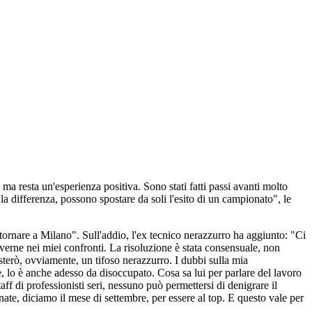
a resta un'esperienza positiva. Sono stati fatti passi avanti molto
 la differenza, possono spostare da soli l'esito di un campionato", le
tornare a Milano". Sull'addio, l'ex tecnico nerazzurro ha aggiunto: "Ci
verne nei miei confronti. La risoluzione è stata consensuale, non
sterò, ovviamente, un tifoso nerazzurro. I dubbi sulla mia
e, lo è anche adesso da disoccupato. Cosa sa lui per parlare del lavoro
ff di professionisti seri, nessuno può permettersi di denigrare il
rnate, diciamo il mese di settembre, per essere al top. E questo vale per