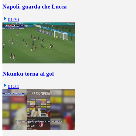
Napoli, guarda che Lucca
01:30
Nkunku torna al gol
01:34