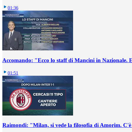
01:36
Accomando: "Ecco lo staff di Mancini in Nazionale. E 
01:51
Raimondi: "Milan, si vede la filosofia di Amorim. C'