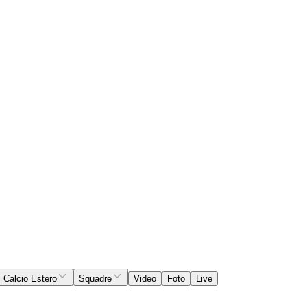
Calcio Estero
Squadre
Video
Foto
Live