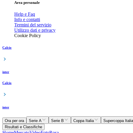
Area personale
Help e Faq
Info e contatti
Termini del servizio
Utilizzo dati e privacy
Cookie Policy
Calcio
inter
Calcio
inter
Ora per ora
Serie A
Serie B
Coppa Italia
Supercoppa Itali
Risultati e Classifiche
Home
Mercato
Video
Foto
Rosa