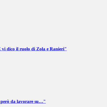
vi dico il ruolo di Zola e Ranieri"
è però da lavorare su…"