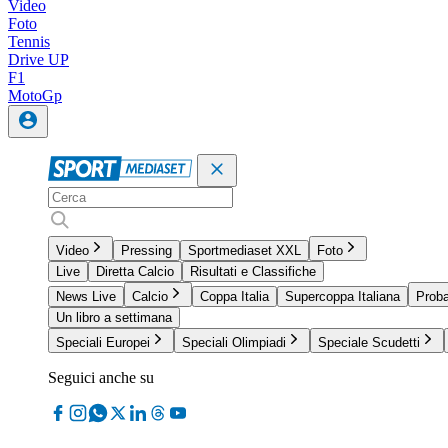
Video
Foto
Tennis
Drive UP
F1
MotoGp
Video
Pressing
Sportmediaset XXL
Foto
Live
Diretta Calcio
Risultati e Classifiche
News Live
Calcio
Coppa Italia
Supercoppa Italiana
Proba
Un libro a settimana
Speciali Europei
Speciali Olimpiadi
Speciale Scudetti
Seguici anche su