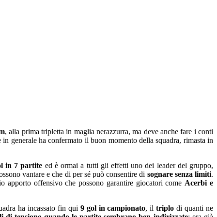
am
, alla prima tripletta in maglia nerazzurra, ma deve anche fare i conti
e in generale ha confermato il buon momento della squadra, rimasta in
l in 7 partite
ed è ormai a tutti gli effetti uno dei leader del gruppo,
ossono vantare e che di per sé può consentire di
sognare senza limiti
.
nario apporto offensivo che possono garantire giocatori come
Acerbi e
quadra ha incassato fin qui
9 gol in campionato
, il
triplo
di quanti ne
li di tensione quando le partite sembrano ben indirizzate
: era già