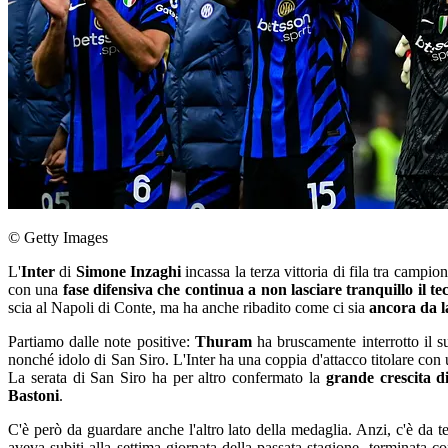
© Getty Images
L'
Inter
di
Simone Inzaghi
incassa la terza vittoria di fila tra camp
con una
fase difensiva che continua a non lasciare tranquillo il te
scia al Napoli di Conte, ma ha anche ribadito come ci sia
ancora da la
Partiamo dalle note positive:
Thuram
ha bruscamente interrotto il s
nonché idolo di San Siro. L'Inter ha una coppia d'attacco titolare con
La serata di San Siro ha per altro confermato la
grande crescita 
Bastoni
.
C'è però da guardare anche l'altro lato della medaglia. Anzi, c'è da t
aveva subiti alla settima giornata della passata stagione, terminata c