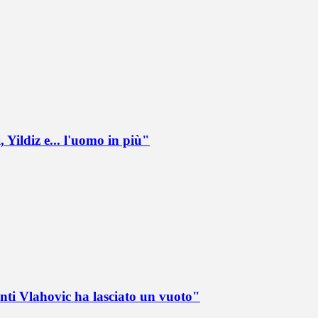
 Yildiz e... l'uomo in più"
nti Vlahovic ha lasciato un vuoto"