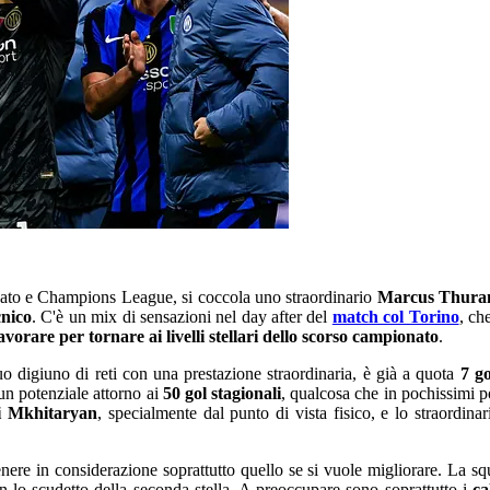
ionato e Champions League, si coccola uno straordinario
Marcus Thur
cnico
. C'è un mix di sensazioni nel day after del
match col Torino
, ch
vorare per tornare ai livelli stellari dello scorso campionato
.
uo digiuno di reti con una prestazione straordinaria, è già a quota
7 go
 un potenziale attorno ai
50 gol stagionali
, qualcosa che in pochissimi p
di Mkhitaryan
, specialmente dal punto di vista fisico, e lo straordi
enere in considerazione soprattutto quello se si vuole migliorare. La s
on lo scudetto della seconda stella. A preoccupare sono soprattutto i
ca