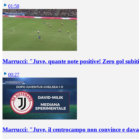
01:58
Marrucci: "Juve, quante note positive! Zero gol subiti,
00:27
Marrucci: "Juve, il centrocampo non convince e dava