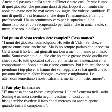
Anche nel passato e nella storia dell'Inter è stato così. Perisic è uno
di quei giocatori che possono darci di più. Dopo il confronto che
abbiamo avuto non ho mai avuto avvisaglie che volesse cambiare. E'
uno di quelli che si fermano anche dopo l'allenamento, è tra i più
professionali. Ha un sentimento vero per la squadra e lo ha
dimostrato correndo e recuperando per tutti anche in amichevole. si
mette al servizio della squadra".
Dal punto di vista tecnico siete completi? Cosa manca?
"I nomi dei giocatori coinvolgono. Ho letto di Vidal, Sanchez e
questo entusiasma anche me. Ma io ho sempre parlato con la società.
Certi nomi li ho letti sui giornali ma loro a me non hanno promesso
nulla. Sono contento di quello che ho che è grosso modo quello che
chiedevo.Ho tutti giocatori col cuore interista nelle intenzioni e nei
comportamenti. Sono a posto e sono contento. Poi è chiaro che se si
prendono i top player si hanno dei vantaggi, ma se hai quelli che lo
possono diventare allora bisogna lavorare e migliorarsi. Le
attenzioni lemeritano i nostri calciatori, meritano il nostro amore".
Il Fair play finanziario
"E' una cosa che va rivista e migliorata. L'Inter è corretta nell'usarlo.
Suning è azienda corretta negli investimenti. Così come
bisognerebbe rivedere il fatto che il mercato sia ancora aperto
quando inizia il campionato".