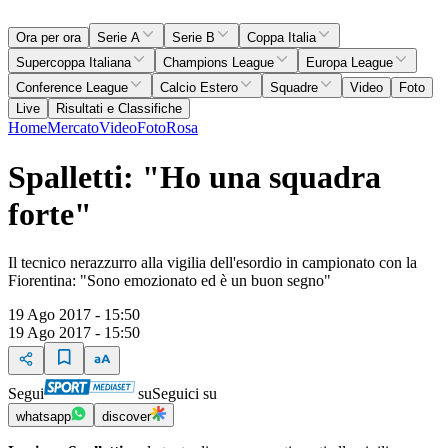
Ora per ora
Serie A
Serie B
Coppa Italia
Supercoppa Italiana
Champions League
Europa League
Conference League
Calcio Estero
Squadre
Video
Foto
Live
Risultati e Classifiche
Home
Mercato
Video
Foto
Rosa
Spalletti: "Ho una squadra
forte"
Il tecnico nerazzurro alla vigilia dell'esordio in campionato con la
Fiorentina: "Sono emozionato ed è un buon segno"
19 Ago 2017 - 15:50
19 Ago 2017 - 15:50
Segui
su
Seguici su
whatsapp
discover