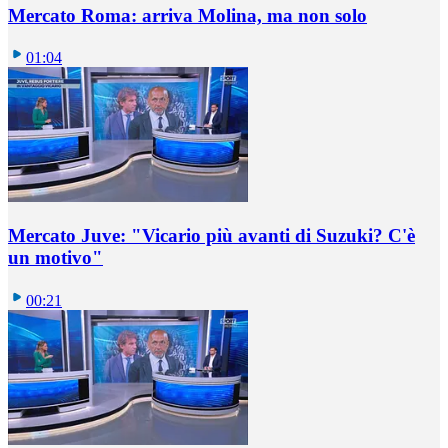
Mercato Roma: arriva Molina, ma non solo
01:04
Mercato Juve: "Vicario più avanti di Suzuki? C'è
un motivo"
00:21