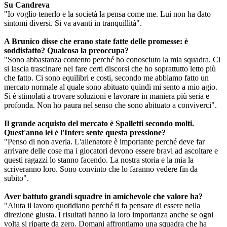
Su Candreva
"Io voglio tenerlo e la società la pensa come me. Lui non ha dato
sintomi diversi. Si va avanti in tranquillità".
A Brunico disse che erano state fatte delle promesse: è
soddisfatto? Qualcosa la preoccupa?
"Sono abbastanza contento perché ho conosciuto la mia squadra. Ci
si lascia trascinare nel fare certi discorsi che ho soprattutto letto più
che fatto. Ci sono equilibri e costi, secondo me abbiamo fatto un
mercato normale al quale sono abituato quindi mi sento a mio agio.
Si è stimolati a trovare soluzioni e lavorare in maniera più seria e
profonda. Non ho paura nel senso che sono abituato a conviverci".
Il grande acquisto del mercato è Spalletti secondo molti.
Quest'anno lei è l'Inter: sente questa pressione?
"Penso di non averla. L'allenatore è importante perché deve far
arrivare delle cose ma i giocatori devono essere bravi ad ascoltare e
questi ragazzi lo stanno facendo. La nostra storia e la mia la
scriveranno loro. Sono convinto che lo faranno vedere fin da
subito".
Aver battuto grandi squadre in amichevole che valore ha?
"Aiuta il lavoro quotidiano perché ti fa pensare di essere nella
direzione giusta. I risultati hanno la loro importanza anche se ogni
volta si riparte da zero. Domani affrontiamo una squadra che ha