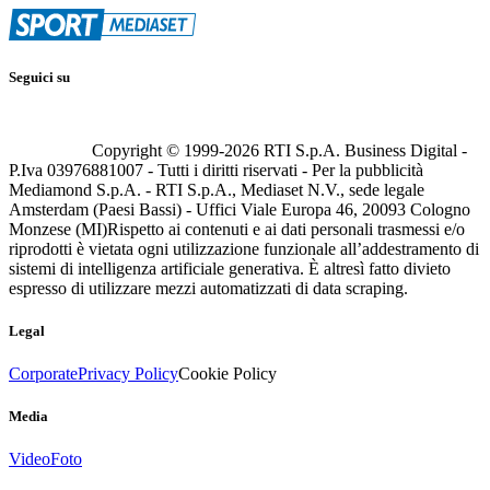
Seguici su
Copyright © 1999-
2026
RTI S.p.A. Business Digital -
P.Iva 03976881007 - Tutti i diritti riservati - Per la pubblicità
Mediamond S.p.A. - RTI S.p.A., Mediaset N.V., sede legale
Amsterdam (Paesi Bassi) - Uffici Viale Europa 46, 20093 Cologno
Monzese (MI)
Rispetto ai contenuti e ai dati personali trasmessi e/o
riprodotti è vietata ogni utilizzazione funzionale all’addestramento di
sistemi di intelligenza artificiale generativa. È altresì fatto divieto
espresso di utilizzare mezzi automatizzati di data scraping.
Legal
Corporate
Privacy Policy
Cookie Policy
Media
Video
Foto