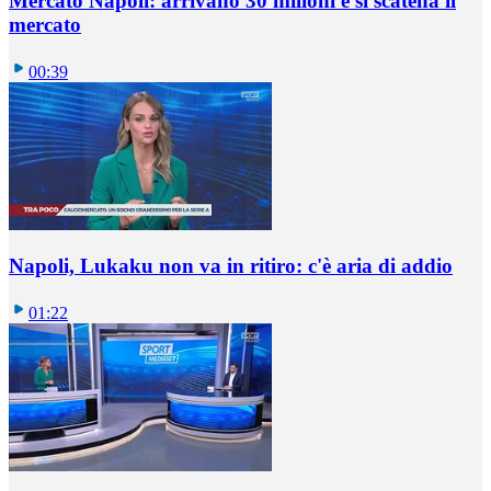
Mercato Napoli: arrivano 30 milioni e si scatena il
mercato
00:39
Napoli, Lukaku non va in ritiro: c'è aria di addio
01:22