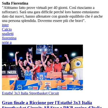
Sulla Fiorentina
"Abbiamo fatto prove virtuali per 40 giorni. Così riusciamo a
rafforzarci. Sarà una gara difficile perché loro hanno entusiasmo
dato dai nuovi, hanno allenatore con grande equilibrio che è anche
una persona splendida. Dovremo essere più che bravi".
inter
Calcio
spalletti
fiorentina
serie a
Estathé 3x3 Italia Streetbasket Circuit
Gran finale a Riccione per l'Estathé 3x3 Italia
Streetbasket Circuit: All Star e DKB regine d'Italia