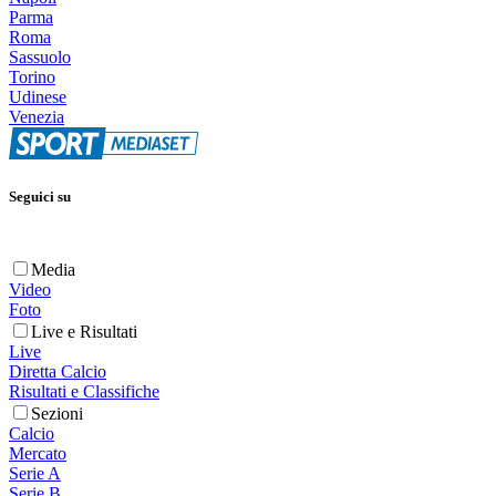
Parma
Roma
Sassuolo
Torino
Udinese
Venezia
Seguici su
Media
Video
Foto
Live e Risultati
Live
Diretta Calcio
Risultati e Classifiche
Sezioni
Calcio
Mercato
Serie A
Serie B