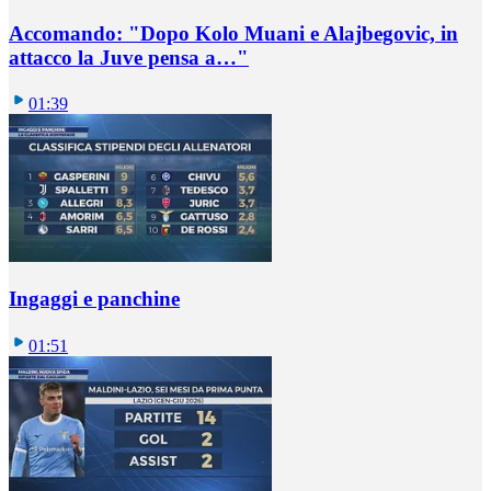
Accomando: "Dopo Kolo Muani e Alajbegovic, in
attacco la Juve pensa a…"
01:39
Ingaggi e panchine
01:51