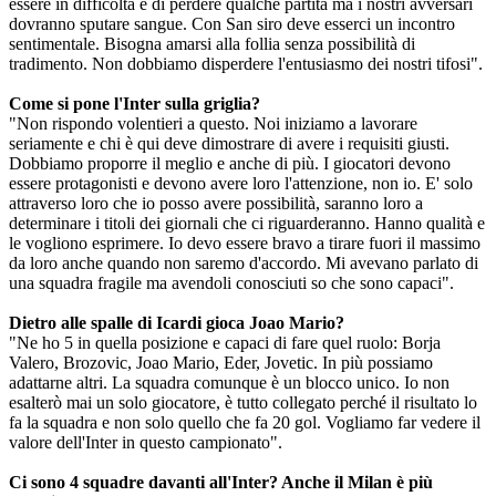
essere in difficoltà e di perdere qualche partita ma i nostri avversari
dovranno sputare sangue. Con San siro deve esserci un incontro
sentimentale. Bisogna amarsi alla follia senza possibilità di
tradimento. Non dobbiamo disperdere l'entusiasmo dei nostri tifosi".
Come si pone l'Inter sulla griglia?
"Non rispondo volentieri a questo. Noi iniziamo a lavorare
seriamente e chi è qui deve dimostrare di avere i requisiti giusti.
Dobbiamo proporre il meglio e anche di più. I giocatori devono
essere protagonisti e devono avere loro l'attenzione, non io. E' solo
attraverso loro che io posso avere possibilità, saranno loro a
determinare i titoli dei giornali che ci riguarderanno. Hanno qualità e
le vogliono esprimere. Io devo essere bravo a tirare fuori il massimo
da loro anche quando non saremo d'accordo. Mi avevano parlato di
una squadra fragile ma avendoli conosciuti so che sono capaci".
Dietro alle spalle di Icardi gioca Joao Mario?
"Ne ho 5 in quella posizione e capaci di fare quel ruolo: Borja
Valero, Brozovic, Joao Mario, Eder, Jovetic. In più possiamo
adattarne altri. La squadra comunque è un blocco unico. Io non
esalterò mai un solo giocatore, è tutto collegato perché il risultato lo
fa la squadra e non solo quello che fa 20 gol. Vogliamo far vedere il
valore dell'Inter in questo campionato".
Ci sono 4 squadre davanti all'Inter? Anche il Milan è più