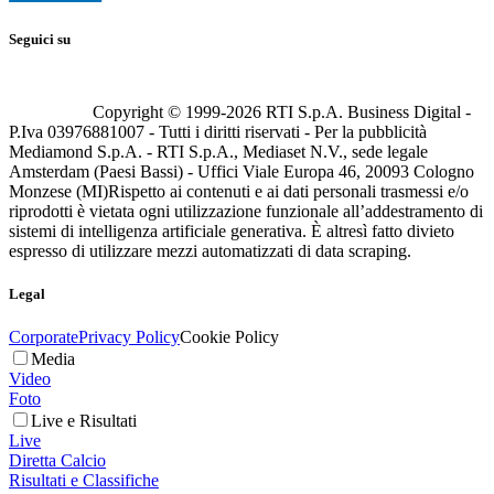
Seguici su
Copyright © 1999-
2026
RTI S.p.A. Business Digital -
P.Iva 03976881007 - Tutti i diritti riservati - Per la pubblicità
Mediamond S.p.A. - RTI S.p.A., Mediaset N.V., sede legale
Amsterdam (Paesi Bassi) - Uffici Viale Europa 46, 20093 Cologno
Monzese (MI)
Rispetto ai contenuti e ai dati personali trasmessi e/o
riprodotti è vietata ogni utilizzazione funzionale all’addestramento di
sistemi di intelligenza artificiale generativa. È altresì fatto divieto
espresso di utilizzare mezzi automatizzati di data scraping.
Legal
Corporate
Privacy Policy
Cookie Policy
Media
Video
Foto
Live e Risultati
Live
Diretta Calcio
Risultati e Classifiche