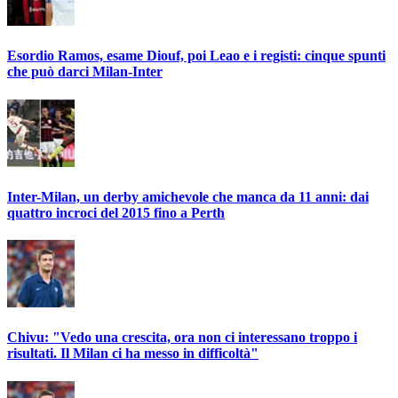
Esordio Ramos, esame Diouf, poi Leao e i registi: cinque spunti
che può darci Milan-Inter
Inter-Milan, un derby amichevole che manca da 11 anni: dai
quattro incroci del 2015 fino a Perth
Chivu: "Vedo una crescita, ora non ci interessano troppo i
risultati. Il Milan ci ha messo in difficoltà"