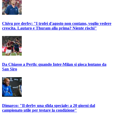
Chivu pre derby: "I trofei d'agosto non contano, voglio vedere
crescita. Lautaro e Thuram alla prima? Niente rischi"
Da Chiasso a Perth: quando Inter-Milan si gioca lontano da
San Siro
Dimarco: "Il derby una sfida speciale: a 20 giorni dal
campionato utile per testare la condizione"