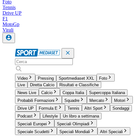
Foto
Tennis
Drive UP
F1
MotoGp
Virali
Video
Pressing
Sportmediaset XXL
Foto
Live
Diretta Calcio
Risultati e Classifiche
News Live
Calcio
Coppa Italia
Supercoppa Italiana
Probabili Formazioni
Squadre
Mercato
Motori
Drive UP
Formula E
Tennis
Altri Sport
Sondaggi
Podcast
Lifestyle
Un libro a settimana
Speciali Europei
Speciali Olimpiadi
Speciale Scudetti
Speciali Mondiali
Altri Speciali