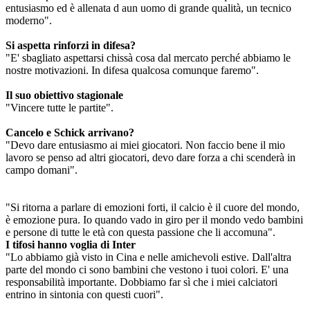
entusiasmo ed è allenata d aun uomo di grande qualità, un tecnico
moderno".
Si aspetta rinforzi in difesa?
"E' sbagliato aspettarsi chissà cosa dal mercato perché abbiamo le
nostre motivazioni. In difesa qualcosa comunque faremo".
Il suo obiettivo stagionale
"Vincere tutte le partite".
Cancelo e Schick arrivano?
"Devo dare entusiasmo ai miei giocatori. Non faccio bene il mio
lavoro se penso ad altri giocatori, devo dare forza a chi scenderà in
campo domani".
"Si ritorna a parlare di emozioni forti, il calcio è il cuore del mondo,
è emozione pura. Io quando vado in giro per il mondo vedo bambini
e persone di tutte le età con questa passione che li accomuna".
I tifosi hanno voglia di Inter
"Lo abbiamo già visto in Cina e nelle amichevoli estive. Dall'altra
parte del mondo ci sono bambini che vestono i tuoi colori. E' una
responsabilità importante. Dobbiamo far sì che i miei calciatori
entrino in sintonia con questi cuori".