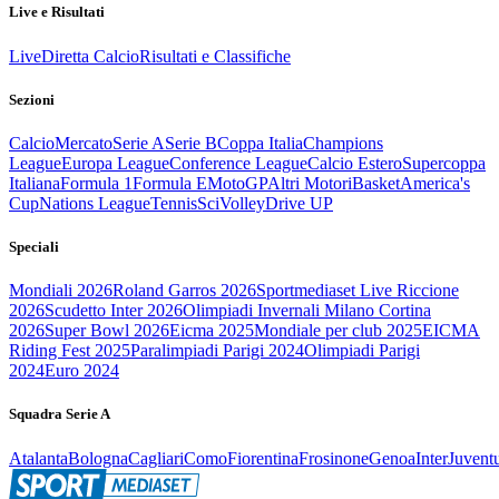
Live e Risultati
Live
Diretta Calcio
Risultati e Classifiche
Sezioni
Calcio
Mercato
Serie A
Serie B
Coppa Italia
Champions
League
Europa League
Conference League
Calcio Estero
Supercoppa
Italiana
Formula 1
Formula E
MotoGP
Altri Motori
Basket
America's
Cup
Nations League
Tennis
Sci
Volley
Drive UP
Speciali
Mondiali 2026
Roland Garros 2026
Sportmediaset Live Riccione
2026
Scudetto Inter 2026
Olimpiadi Invernali Milano Cortina
2026
Super Bowl 2026
Eicma 2025
Mondiale per club 2025
EICMA
Riding Fest 2025
Paralimpiadi Parigi 2024
Olimpiadi Parigi
2024
Euro 2024
Squadra Serie A
Atalanta
Bologna
Cagliari
Como
Fiorentina
Frosinone
Genoa
Inter
Juvent