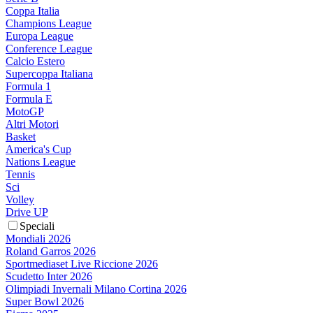
Coppa Italia
Champions League
Europa League
Conference League
Calcio Estero
Supercoppa Italiana
Formula 1
Formula E
MotoGP
Altri Motori
Basket
America's Cup
Nations League
Tennis
Sci
Volley
Drive UP
Speciali
Mondiali 2026
Roland Garros 2026
Sportmediaset Live Riccione 2026
Scudetto Inter 2026
Olimpiadi Invernali Milano Cortina 2026
Super Bowl 2026