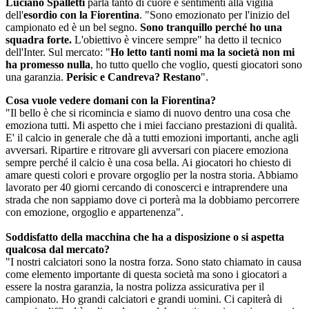
Luciano Spalletti
parla tanto di cuore e sentimenti alla vigilia
dell'
esordio con la Fiorentina
. "Sono emozionato per l'inizio del
campionato ed è un bel segno.
Sono tranquillo perché ho una
squadra forte.
L'obiettivo è vincere sempre" ha detto il tecnico
dell'Inter. Sul mercato: "
Ho letto tanti nomi ma la società non mi
ha promesso nulla
, ho tutto quello che voglio, questi giocatori sono
una garanzia.
Perisic e Candreva? Restano
".
Cosa vuole vedere domani con la Fiorentina?
"Il bello è che si ricomincia e siamo di nuovo dentro una cosa che
emoziona tutti. Mi aspetto che i miei facciano prestazioni di qualità.
E' il calcio in generale che dà a tutti emozioni importanti, anche agli
avversari. Ripartire e ritrovare gli avversari con piacere emoziona
sempre perché il calcio è una cosa bella. Ai giocatori ho chiesto di
amare questi colori e provare orgoglio per la nostra storia. Abbiamo
lavorato per 40 giorni cercando di conoscerci e intraprendere una
strada che non sappiamo dove ci porterà ma la dobbiamo percorrere
con emozione, orgoglio e appartenenza".
Soddisfatto della macchina che ha a disposizione o si aspetta
qualcosa dal mercato?
"I nostri calciatori sono la nostra forza. Sono stato chiamato in causa
come elemento importante di questa società ma sono i giocatori a
essere la nostra garanzia, la nostra polizza assicurativa per il
campionato. Ho grandi calciatori e grandi uomini. Ci capiterà di