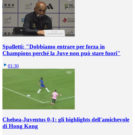
Spalletti: "Dobbiamo entrare per forza in
Champions perché la Juve non può stare fuori"
01:30
Chelsea-Juventus 0-1: gli highlights dell'amichevole
di Hong Kong