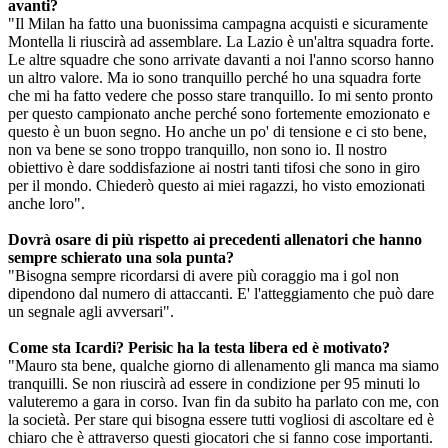
avanti?
"Il Milan ha fatto una buonissima campagna acquisti e sicuramente
Montella li riuscirà ad assemblare. La Lazio è un'altra squadra forte.
Le altre squadre che sono arrivate davanti a noi l'anno scorso hanno
un altro valore. Ma io sono tranquillo perché ho una squadra forte
che mi ha fatto vedere che posso stare tranquillo. Io mi sento pronto
per questo campionato anche perché sono fortemente emozionato e
questo è un buon segno. Ho anche un po' di tensione e ci sto bene,
non va bene se sono troppo tranquillo, non sono io. Il nostro
obiettivo è dare soddisfazione ai nostri tanti tifosi che sono in giro
per il mondo. Chiederò questo ai miei ragazzi, ho visto emozionati
anche loro".
Dovrà osare di più rispetto ai precedenti allenatori che hanno
sempre schierato una sola punta?
"Bisogna sempre ricordarsi di avere più coraggio ma i gol non
dipendono dal numero di attaccanti. E' l'atteggiamento che può dare
un segnale agli avversari".
Come sta Icardi? Perisic ha la testa libera ed è motivato?
"Mauro sta bene, qualche giorno di allenamento gli manca ma siamo
tranquilli. Se non riuscirà ad essere in condizione per 95 minuti lo
valuteremo a gara in corso. Ivan fin da subito ha parlato con me, con
la società. Per stare qui bisogna essere tutti vogliosi di ascoltare ed è
chiaro che è attraverso questi giocatori che si fanno cose importanti.