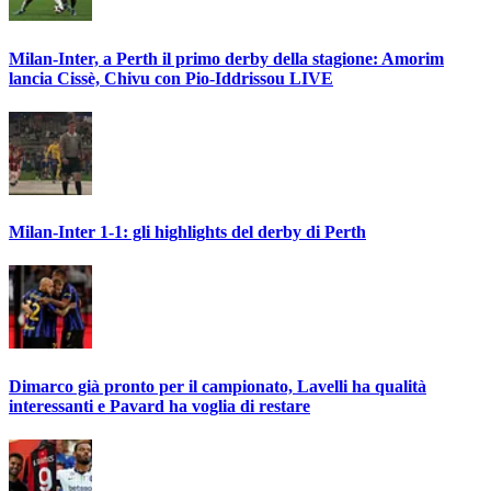
Milan-Inter, a Perth il primo derby della stagione: Amorim
lancia Cissè, Chivu con Pio-Iddrissou LIVE
Milan-Inter 1-1: gli highlights del derby di Perth
Dimarco già pronto per il campionato, Lavelli ha qualità
interessanti e Pavard ha voglia di restare