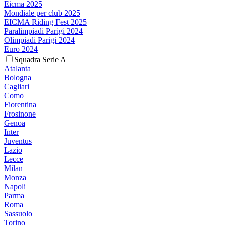
Eicma 2025
Mondiale per club 2025
EICMA Riding Fest 2025
Paralimpiadi Parigi 2024
Olimpiadi Parigi 2024
Euro 2024
Squadra Serie A
Atalanta
Bologna
Cagliari
Como
Fiorentina
Frosinone
Genoa
Inter
Juventus
Lazio
Lecce
Milan
Monza
Napoli
Parma
Roma
Sassuolo
Torino