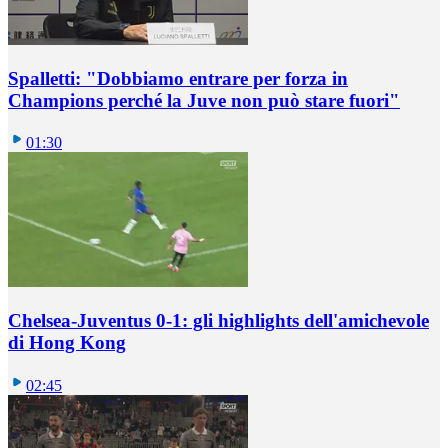
Spalletti: "Dobbiamo entrare per forza in
Champions perché la Juve non può stare fuori"
01:30
Chelsea-Juventus 0-1: gli highlights dell'amichevole
di Hong Kong
02:45