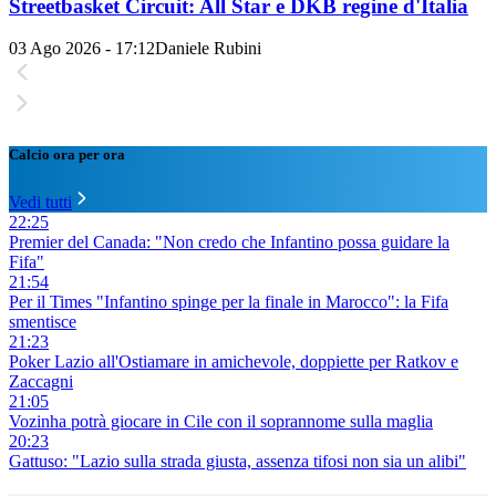
Streetbasket Circuit: All Star e DKB regine d'Italia
03 Ago 2026 - 17:12
Daniele Rubini
Calcio ora per ora
Vedi tutti
22:25
Premier del Canada: "Non credo che Infantino possa guidare la
Fifa"
21:54
Per il Times "Infantino spinge per la finale in Marocco": la Fifa
smentisce
21:23
Poker Lazio all'Ostiamare in amichevole, doppiette per Ratkov e
Zaccagni
21:05
Vozinha potrà giocare in Cile con il soprannome sulla maglia
20:23
Gattuso: "Lazio sulla strada giusta, assenza tifosi non sia un alibi"