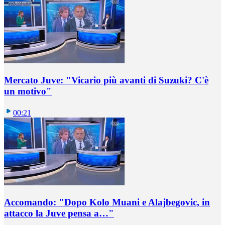
Mercato Juve: "Vicario più avanti di Suzuki? C'è
un motivo"
00:21
Accomando: "Dopo Kolo Muani e Alajbegovic, in
attacco la Juve pensa a…"