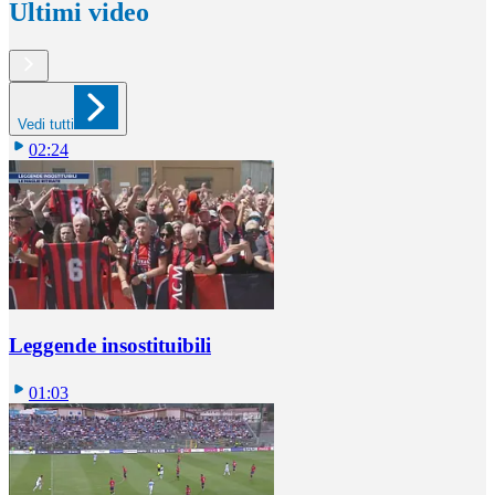
Ultimi video
Vedi tutti
02:24
Leggende insostituibili
01:03