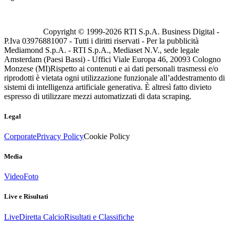
Copyright © 1999-
2026
RTI S.p.A. Business Digital -
P.Iva 03976881007 - Tutti i diritti riservati - Per la pubblicità
Mediamond S.p.A. - RTI S.p.A., Mediaset N.V., sede legale
Amsterdam (Paesi Bassi) - Uffici Viale Europa 46, 20093 Cologno
Monzese (MI)
Rispetto ai contenuti e ai dati personali trasmessi e/o
riprodotti è vietata ogni utilizzazione funzionale all’addestramento di
sistemi di intelligenza artificiale generativa. È altresì fatto divieto
espresso di utilizzare mezzi automatizzati di data scraping.
Legal
Corporate
Privacy Policy
Cookie Policy
Media
Video
Foto
Live e Risultati
Live
Diretta Calcio
Risultati e Classifiche