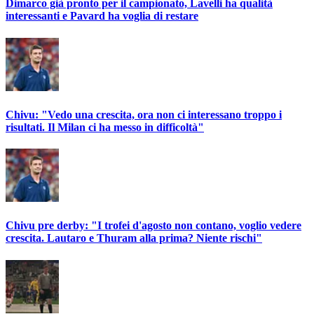
Dimarco già pronto per il campionato, Lavelli ha qualità
interessanti e Pavard ha voglia di restare
Chivu: "Vedo una crescita, ora non ci interessano troppo i
risultati. Il Milan ci ha messo in difficoltà"
Chivu pre derby: "I trofei d'agosto non contano, voglio vedere
crescita. Lautaro e Thuram alla prima? Niente rischi"