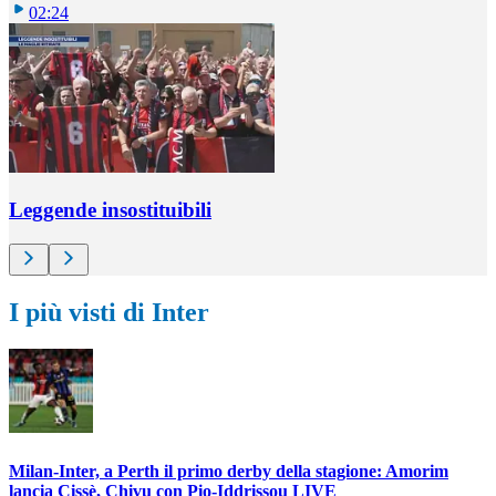
02:24
Leggende insostituibili
I più visti di Inter
Milan-Inter, a Perth il primo derby della stagione: Amorim
lancia Cissè, Chivu con Pio-Iddrissou LIVE