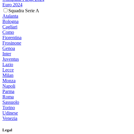
Euro 2024
Squadra Serie A
Atalanta
Bologna
Cagliari
Como
Fiorentina
Frosinone
Genoa
Inter
Juventus
Lazio
Lecce
Milan
Monza
Napoli
Parma
Roma
Sassuolo
Torino
Udinese
Venezia
Legal