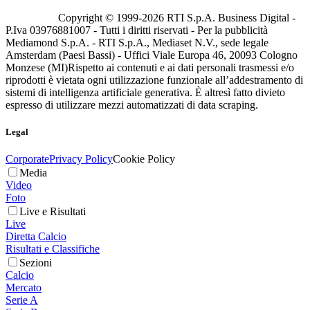
Copyright © 1999-
2026
RTI S.p.A. Business Digital -
P.Iva 03976881007 - Tutti i diritti riservati - Per la pubblicità
Mediamond S.p.A. - RTI S.p.A., Mediaset N.V., sede legale
Amsterdam (Paesi Bassi) - Uffici Viale Europa 46, 20093 Cologno
Monzese (MI)
Rispetto ai contenuti e ai dati personali trasmessi e/o
riprodotti è vietata ogni utilizzazione funzionale all’addestramento di
sistemi di intelligenza artificiale generativa. È altresì fatto divieto
espresso di utilizzare mezzi automatizzati di data scraping.
Legal
Corporate
Privacy Policy
Cookie Policy
Media
Video
Foto
Live e Risultati
Live
Diretta Calcio
Risultati e Classifiche
Sezioni
Calcio
Mercato
Serie A