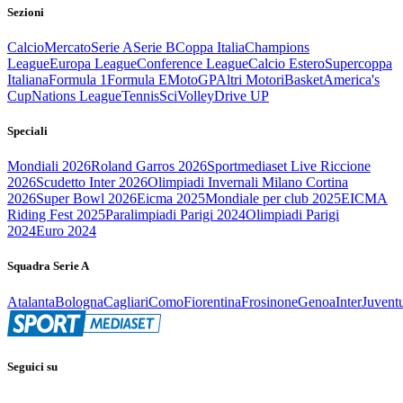
Sezioni
Calcio
Mercato
Serie A
Serie B
Coppa Italia
Champions
League
Europa League
Conference League
Calcio Estero
Supercoppa
Italiana
Formula 1
Formula E
MotoGP
Altri Motori
Basket
America's
Cup
Nations League
Tennis
Sci
Volley
Drive UP
Speciali
Mondiali 2026
Roland Garros 2026
Sportmediaset Live Riccione
2026
Scudetto Inter 2026
Olimpiadi Invernali Milano Cortina
2026
Super Bowl 2026
Eicma 2025
Mondiale per club 2025
EICMA
Riding Fest 2025
Paralimpiadi Parigi 2024
Olimpiadi Parigi
2024
Euro 2024
Squadra Serie A
Atalanta
Bologna
Cagliari
Como
Fiorentina
Frosinone
Genoa
Inter
Juvent
Seguici su