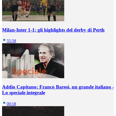
Milan-Inter 1-1: gli highlights del derby di Perth
55:58
Addio Capitano: Franco Baresi, un grande italiano -
Lo speciale integrale
00:18