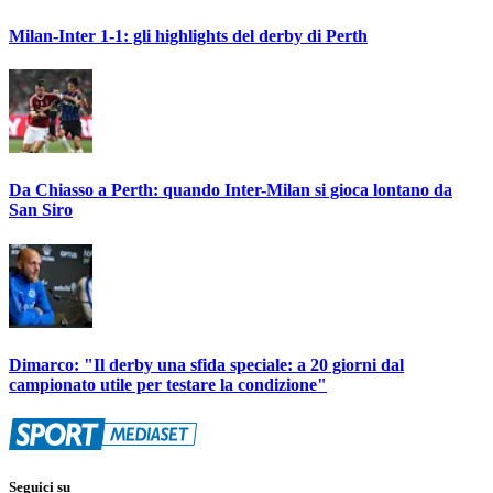
Milan-Inter 1-1: gli highlights del derby di Perth
Da Chiasso a Perth: quando Inter-Milan si gioca lontano da
San Siro
Dimarco: "Il derby una sfida speciale: a 20 giorni dal
campionato utile per testare la condizione"
Seguici su