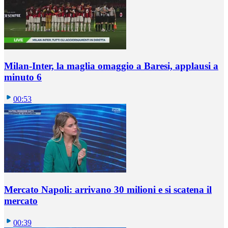
Milan-Inter, la maglia omaggio a Baresi, applausi a
minuto 6
00:53
Mercato Napoli: arrivano 30 milioni e si scatena il
mercato
00:39