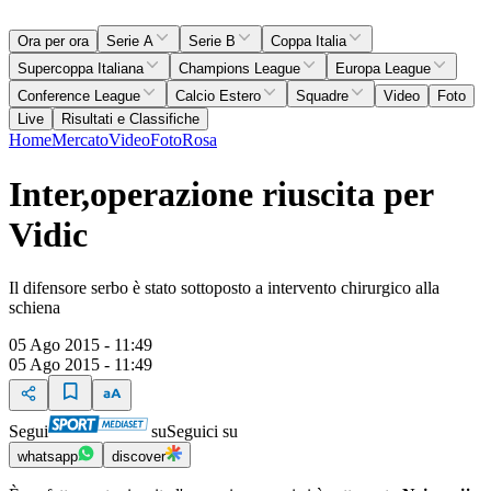
Ora per ora
Serie A
Serie B
Coppa Italia
Supercoppa Italiana
Champions League
Europa League
Conference League
Calcio Estero
Squadre
Video
Foto
Live
Risultati e Classifiche
Home
Mercato
Video
Foto
Rosa
Inter,operazione riuscita per
Vidic
Il difensore serbo è stato sottoposto a intervento chirurgico alla
schiena
05 Ago 2015 - 11:49
05 Ago 2015 - 11:49
Segui
su
Seguici su
whatsapp
discover