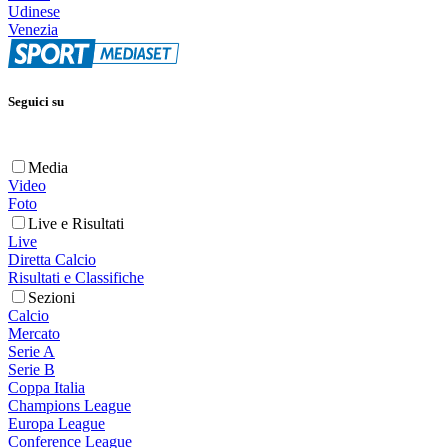
Udinese
Venezia
Seguici su
Media
Video
Foto
Live e Risultati
Live
Diretta Calcio
Risultati e Classifiche
Sezioni
Calcio
Mercato
Serie A
Serie B
Coppa Italia
Champions League
Europa League
Conference League