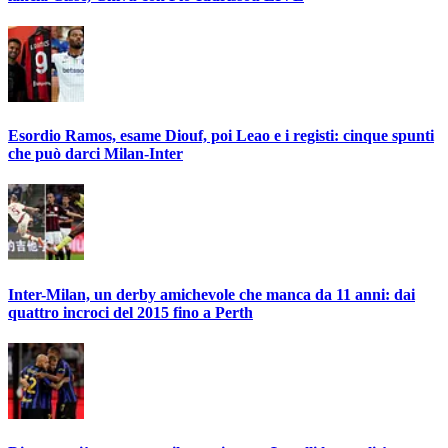
Esordio Ramos, esame Diouf, poi Leao e i registi: cinque spunti
che può darci Milan-Inter
Inter-Milan, un derby amichevole che manca da 11 anni: dai
quattro incroci del 2015 fino a Perth