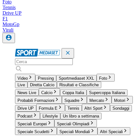
Foto
Tennis
Drive UP
F1
MotoGp
Virali
Video
Pressing
Sportmediaset XXL
Foto
Live
Diretta Calcio
Risultati e Classifiche
News Live
Calcio
Coppa Italia
Supercoppa Italiana
Probabili Formazioni
Squadre
Mercato
Motori
Drive UP
Formula E
Tennis
Altri Sport
Sondaggi
Podcast
Lifestyle
Un libro a settimana
Speciali Europei
Speciali Olimpiadi
Speciale Scudetti
Speciali Mondiali
Altri Speciali