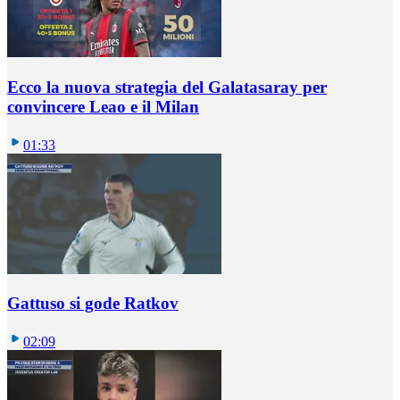
Ecco la nuova strategia del Galatasaray per
convincere Leao e il Milan
01:33
Gattuso si gode Ratkov
02:09