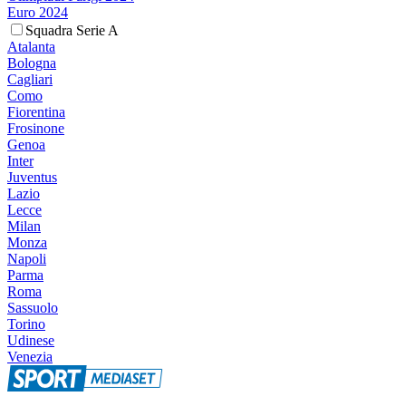
Euro 2024
Squadra Serie A
Atalanta
Bologna
Cagliari
Como
Fiorentina
Frosinone
Genoa
Inter
Juventus
Lazio
Lecce
Milan
Monza
Napoli
Parma
Roma
Sassuolo
Torino
Udinese
Venezia