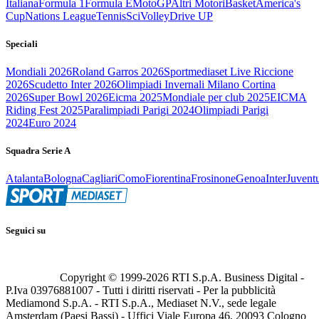
Italiana
Formula 1
Formula E
MotoGP
Altri Motori
Basket
America's
Cup
Nations League
Tennis
Sci
Volley
Drive UP
Speciali
Mondiali 2026
Roland Garros 2026
Sportmediaset Live Riccione
2026
Scudetto Inter 2026
Olimpiadi Invernali Milano Cortina
2026
Super Bowl 2026
Eicma 2025
Mondiale per club 2025
EICMA
Riding Fest 2025
Paralimpiadi Parigi 2024
Olimpiadi Parigi
2024
Euro 2024
Squadra Serie A
Atalanta
Bologna
Cagliari
Como
Fiorentina
Frosinone
Genoa
Inter
Juvent
Seguici su
Copyright © 1999-
2026
RTI S.p.A. Business Digital -
P.Iva 03976881007 - Tutti i diritti riservati - Per la pubblicità
Mediamond S.p.A. - RTI S.p.A., Mediaset N.V., sede legale
Amsterdam (Paesi Bassi) - Uffici Viale Europa 46, 20093 Cologno