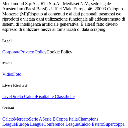
Mediamond S.p.A. - RTI S.p.A., Mediaset N.V., sede legale
Amsterdam (Paesi Bassi) - Uffici Viale Europa 46, 20093 Cologno
Monzese (MI)
Rispetto ai contenuti e ai dati personali trasmessi e/o
riprodotti è vietata ogni utilizzazione funzionale all’addestramento di
sistemi di intelligenza artificiale generativa. È altresì fatto divieto
espresso di utilizzare mezzi automatizzati di data scraping.
Legal
Corporate
Privacy Policy
Cookie Policy
Media
Video
Foto
Live e Risultati
Live
Diretta Calcio
Risultati e Classifiche
Sezioni
Calcio
Mercato
Serie A
Serie B
Coppa Italia
Champions
League
Europa League
Conference League
Calcio Estero
Supercoppa