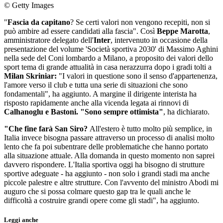
© Getty Images
"
Fascia da capitano
? Se certi valori non vengono recepiti, non si
può ambire ad essere candidati alla fascia". Così
Beppe Marotta
,
amministratore delegato dell'
Inter
, intervenuto in occasione della
presentazione del volume 'Società sportiva 2030' di Massimo Aghini
nella sede del Coni lombardo a Milano, a proposito dei valori dello
sport tema di grande attualità in casa nerazzurra dopo i gradi tolti a
Milan Skriniar:
"I valori in questione sono il senso d'appartenenza,
l'amore verso il club e tutta una serie di situazioni che sono
fondamentali", ha aggiunto. A margine il dirigente interista ha
risposto rapidamente anche alla vicenda legata ai rinnovi di
Calhanoglu e Bastoni. "Sono sempre ottimista"
, ha dichiarato.
"Che fine farà San Siro?
All'estero è tutto molto più semplice, in
Italia invece bisogna passare attraverso un processo di analisi molto
lento che fa poi subentrare delle problematiche che hanno portato
alla situazione attuale. Alla domanda in questo momento non saprei
davvero rispondere. L'Italia sportiva oggi ha bisogno di strutture
sportive adeguate - ha aggiunto - non solo i grandi stadi ma anche
piccole palestre e altre strutture. Con l'avvento del ministro Abodi mi
auguro che si possa colmare questo gap tra le quali anche le
difficoltà a costruire grandi opere come gli stadi", ha aggiunto.
Leggi anche