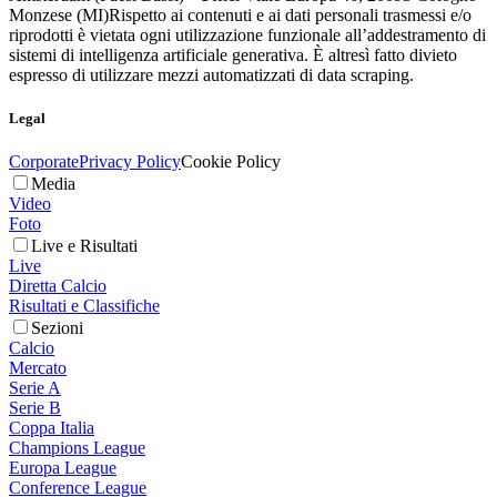
Monzese (MI)
Rispetto ai contenuti e ai dati personali trasmessi e/o
riprodotti è vietata ogni utilizzazione funzionale all’addestramento di
sistemi di intelligenza artificiale generativa. È altresì fatto divieto
espresso di utilizzare mezzi automatizzati di data scraping.
Legal
Corporate
Privacy Policy
Cookie Policy
Media
Video
Foto
Live e Risultati
Live
Diretta Calcio
Risultati e Classifiche
Sezioni
Calcio
Mercato
Serie A
Serie B
Coppa Italia
Champions League
Europa League
Conference League