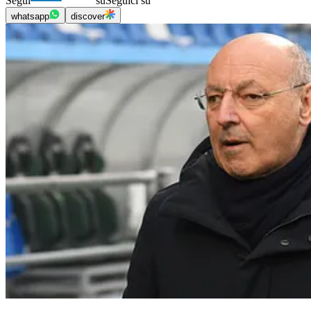
Segui
su
Seguici su
whatsapp
discover