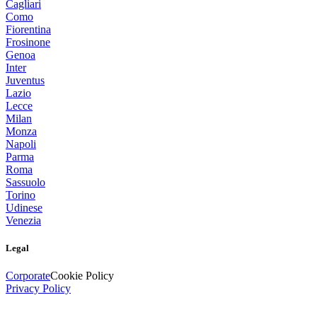
Cagliari
Como
Fiorentina
Frosinone
Genoa
Inter
Juventus
Lazio
Lecce
Milan
Monza
Napoli
Parma
Roma
Sassuolo
Torino
Udinese
Venezia
Legal
Corporate
Cookie Policy
Privacy Policy