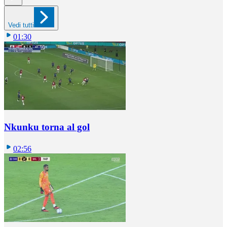
Vedi tutti
01:30
Nkunku torna al gol
02:56