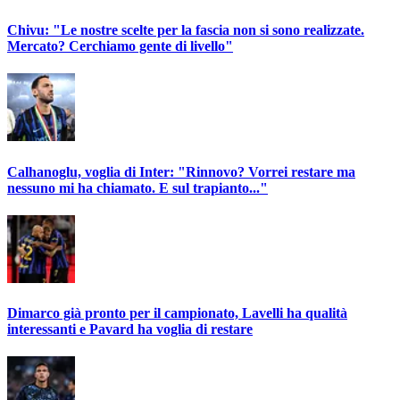
Chivu: "Le nostre scelte per la fascia non si sono realizzate.
Mercato? Cerchiamo gente di livello"
Calhanoglu, voglia di Inter: "Rinnovo? Vorrei restare ma
nessuno mi ha chiamato. E sul trapianto..."
Dimarco già pronto per il campionato, Lavelli ha qualità
interessanti e Pavard ha voglia di restare