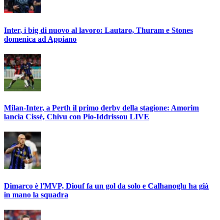
Inter, i big di nuovo al lavoro: Lautaro, Thuram e Stones
domenica ad Appiano
Milan-Inter, a Perth il primo derby della stagione: Amorim
lancia Cissè, Chivu con Pio-Iddrissou LIVE
Dimarco è l'MVP, Diouf fa un gol da solo e Calhanoglu ha già
in mano la squadra