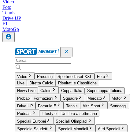
Video
Foto
Tennis
Drive UP
F1
MotoGp
Video
Pressing
Sportmediaset XXL
Foto
Live
Diretta Calcio
Risultati e Classifiche
News Live
Calcio
Coppa Italia
Supercoppa Italiana
Probabili Formazioni
Squadre
Mercato
Motori
Drive UP
Formula E
Tennis
Altri Sport
Sondaggi
Podcast
Lifestyle
Un libro a settimana
Speciali Europei
Speciali Olimpiadi
Speciale Scudetti
Speciali Mondiali
Altri Speciali