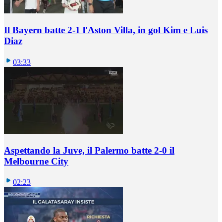
Il Bayern batte 2-1 l'Aston Villa, in gol Kim e Luis
Diaz
03:33
Aspettando la Juve, il Palermo batte 2-0 il
Melbourne City
02:23