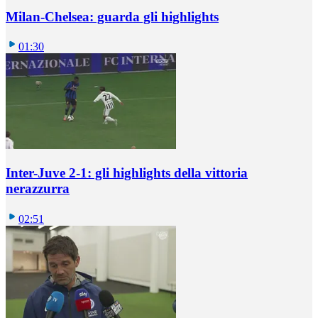
Milan-Chelsea: guarda gli highlights
01:30
Inter-Juve 2-1: gli highlights della vittoria
nerazzurra
02:51