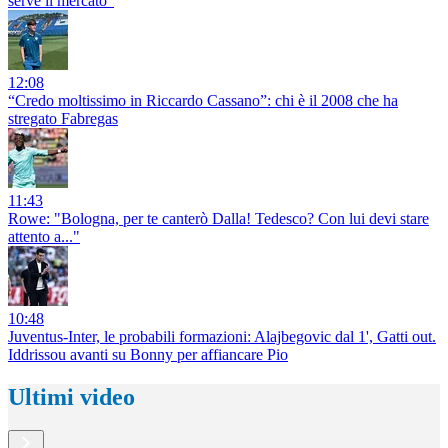
serve il mercato"
12:08
“Credo moltissimo in Riccardo Cassano”: chi è il 2008 che ha
stregato Fabregas
11:43
Rowe: "Bologna, per te canterò Dalla! Tedesco? Con lui devi stare
attento a..."
10:48
Juventus-Inter, le probabili formazioni: Alajbegovic dal 1', Gatti out.
Iddrissou avanti su Bonny per affiancare Pio
Ultimi video