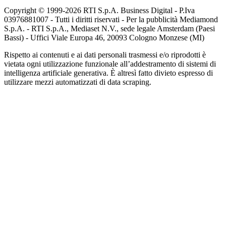
Copyright © 1999-
2026
RTI S.p.A. Business Digital - P.Iva
03976881007 - Tutti i diritti riservati - Per la pubblicità Mediamond
S.p.A. - RTI S.p.A., Mediaset N.V., sede legale Amsterdam (Paesi
Bassi) - Uffici Viale Europa 46, 20093 Cologno Monzese (MI)
Rispetto ai contenuti e ai dati personali trasmessi e/o riprodotti è
vietata ogni utilizzazione funzionale all’addestramento di sistemi di
intelligenza artificiale generativa. È altresì fatto divieto espresso di
utilizzare mezzi automatizzati di data scraping.