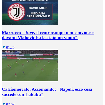
Marrucci: "Juve, il centrocampo non convince e
davanti Vlahovic ha lasciato un vuoto"
01:26
Calciomercato, Accomando: "Napoli, ecco cosa
succede con Lukaku"
02:03