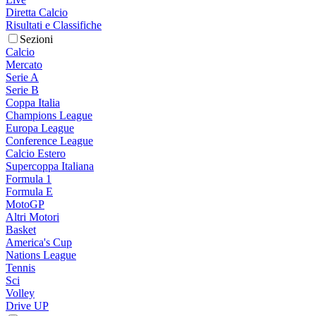
Diretta Calcio
Risultati e Classifiche
Sezioni
Calcio
Mercato
Serie A
Serie B
Coppa Italia
Champions League
Europa League
Conference League
Calcio Estero
Supercoppa Italiana
Formula 1
Formula E
MotoGP
Altri Motori
Basket
America's Cup
Nations League
Tennis
Sci
Volley
Drive UP