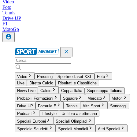
Video
Foto
Tennis
Drive UP
F1
MotoGp
Video
Pressing
Sportmediaset XXL
Foto
Live
Diretta Calcio
Risultati e Classifiche
News Live
Calcio
Coppa Italia
Supercoppa Italiana
Probabili Formazioni
Squadre
Mercato
Motori
Drive UP
Formula E
Tennis
Altri Sport
Sondaggi
Podcast
Lifestyle
Un libro a settimana
Speciali Europei
Speciali Olimpiadi
Speciale Scudetti
Speciali Mondiali
Altri Speciali