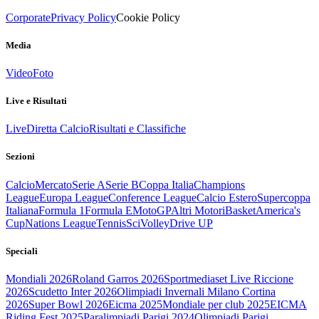
Corporate
Privacy Policy
Cookie Policy
Media
Video
Foto
Live e Risultati
Live
Diretta Calcio
Risultati e Classifiche
Sezioni
Calcio
Mercato
Serie A
Serie B
Coppa Italia
Champions
League
Europa League
Conference League
Calcio Estero
Supercoppa
Italiana
Formula 1
Formula E
MotoGP
Altri Motori
Basket
America's
Cup
Nations League
Tennis
Sci
Volley
Drive UP
Speciali
Mondiali 2026
Roland Garros 2026
Sportmediaset Live Riccione
2026
Scudetto Inter 2026
Olimpiadi Invernali Milano Cortina
2026
Super Bowl 2026
Eicma 2025
Mondiale per club 2025
EICMA
Riding Fest 2025
Paralimpiadi Parigi 2024
Olimpiadi Parigi