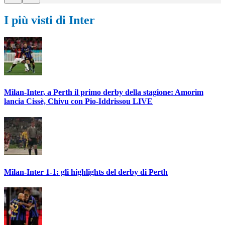
I più visti di Inter
Milan-Inter, a Perth il primo derby della stagione: Amorim
lancia Cissè, Chivu con Pio-Iddrissou LIVE
Milan-Inter 1-1: gli highlights del derby di Perth