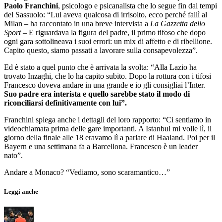
Paolo Franchini
, psicologo e psicanalista che lo segue fin dai tempi
del Sassuolo: “Lui aveva qualcosa di irrisolto, ecco perché fallì al
Milan – ha raccontato in una breve intervista a
La Gazzetta dello
Sport
– E riguardava la figura del padre, il primo tifoso che dopo
ogni gara sottolineava i suoi errori: un mix di affetto e di ribellione.
Capito questo, siamo passati a lavorare sulla consapevolezza”.
Ed è stato a quel punto che è arrivata la svolta: “Alla Lazio ha
trovato Inzaghi, che lo ha capito subito. Dopo la rottura con i tifosi
Francesco doveva andare in una grande e io gli consigliai l’Inter.
Suo padre era interista e quello sarebbe stato il modo di
riconciliarsi definitivamente con lui”.
Franchini spiega anche i dettagli del loro rapporto: “Ci sentiamo in
videochiamata prima delle gare importanti. A Istanbul mi volle lì, il
giorno della finale alle 18 eravamo lì a parlare di Haaland. Poi per il
Bayern e una settimana fa a Barcellona. Francesco è un leader
nato”.
Andare a Monaco? “Vediamo, sono scaramantico…”
Leggi anche