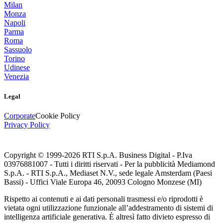
Milan
Monza
Napoli
Parma
Roma
Sassuolo
Torino
Udinese
Venezia
Legal
Corporate
Cookie Policy
Privacy Policy
Copyright © 1999-
2026
RTI S.p.A. Business Digital - P.Iva
03976881007 - Tutti i diritti riservati - Per la pubblicità Mediamond
S.p.A. - RTI S.p.A., Mediaset N.V., sede legale Amsterdam (Paesi
Bassi) - Uffici Viale Europa 46, 20093 Cologno Monzese (MI)
Rispetto ai contenuti e ai dati personali trasmessi e/o riprodotti è
vietata ogni utilizzazione funzionale all’addestramento di sistemi di
intelligenza artificiale generativa. È altresì fatto divieto espresso di