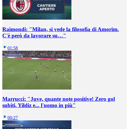
Raimondi: "Milan, si vede la filosofia di Amorim.
C'è però da lavorare su…"
01:58
Marrucci: "Juve, quante note positive! Zero gol
subiti, Yildiz e... l'uomo in più"
00:27