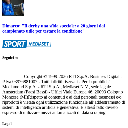
Dimarco: "Il derby una sfida speciale: a 20 giorni dal
campionato utile per testare la condizione"
Seguici su
Copyright © 1999-
2026
RTI S.p.A. Business Digital -
P.Iva 03976881007 - Tutti i diritti riservati - Per la pubblicità
Mediamond S.p.A. - RTI S.p.A., Mediaset N.V., sede legale
Amsterdam (Paesi Bassi) - Uffici Viale Europa 46, 20093 Cologno
Monzese (MI)
Rispetto ai contenuti e ai dati personali trasmessi e/o
riprodotti è vietata ogni utilizzazione funzionale all’addestramento di
sistemi di intelligenza artificiale generativa. È altresì fatto divieto
espresso di utilizzare mezzi automatizzati di data scraping.
Legal