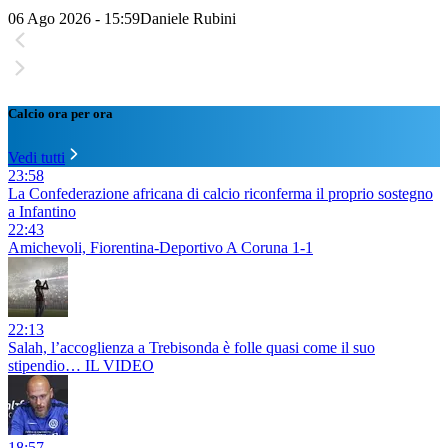
06 Ago 2026 - 15:59
Daniele Rubini
Calcio ora per ora
Vedi tutti
23:58
La Confederazione africana di calcio riconferma il proprio sostegno
a Infantino
22:43
Amichevoli, Fiorentina-Deportivo A Coruna 1-1
22:13
Salah, l’accoglienza a Trebisonda è folle quasi come il suo
stipendio… IL VIDEO
18:57