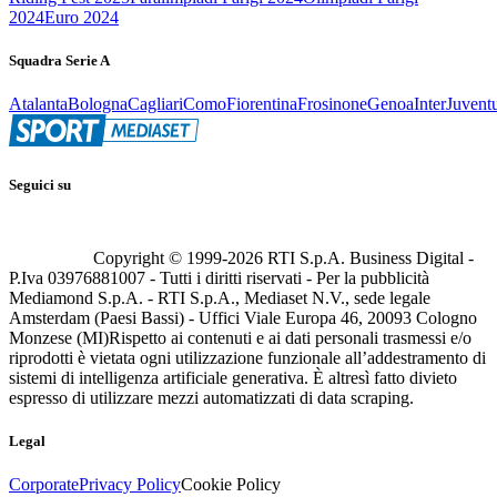
2024
Euro 2024
Squadra Serie A
Atalanta
Bologna
Cagliari
Como
Fiorentina
Frosinone
Genoa
Inter
Juvent
Seguici su
Copyright © 1999-
2026
RTI S.p.A. Business Digital -
P.Iva 03976881007 - Tutti i diritti riservati - Per la pubblicità
Mediamond S.p.A. - RTI S.p.A., Mediaset N.V., sede legale
Amsterdam (Paesi Bassi) - Uffici Viale Europa 46, 20093 Cologno
Monzese (MI)
Rispetto ai contenuti e ai dati personali trasmessi e/o
riprodotti è vietata ogni utilizzazione funzionale all’addestramento di
sistemi di intelligenza artificiale generativa. È altresì fatto divieto
espresso di utilizzare mezzi automatizzati di data scraping.
Legal
Corporate
Privacy Policy
Cookie Policy