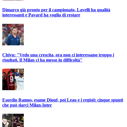
Dimarco già pronto per il campionato, Lavelli ha qualità
interessanti e Pavard ha voglia di restare
Chivu: "Vedo una crescita, ora non ci interessano troppo i
risultati. Il Milan ci ha messo in difficoltà"
Esordio Ramos, esame Diouf, poi Leao e i registi: cinque spunti
che può darci Milan-Inter