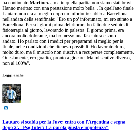
ha continuato
Martinez
-, ma in quella partita non siamo stati bravi.
Hanno meritato con una prestazione molto bella". In quell'atto finale
Lautaro non era al meglio dopo un infortunio subito a Barcellona
nell'andata della semifinale: "Ero un po' infortunato, mi ero stirato a
Barcellona. Per sei giorni prima del ritorno, ho fatto due sedute di
fisioterapia al giorno, lavorando in palestra. Il giorno prima, era
ancora molto dolorante, ma ho messo una fasciatura e sono
andato. Ho parlato con i medici per prepararmi al meglio per la
finale, nelle condizioni che ritenevo possibili. Ho lavorato duro,
molto duro, ma il muscolo non riusciva a recuperare completamente.
Onestamente, ero guarito, pronto a giocare. Ma mi sentivo diverso,
non al 100%".
Leggi anche
Lautaro si scalda per la Juve: entra con l'Argentina e segna
dopo 2'. "Psg-Inter? La parola giusta è impotenza"