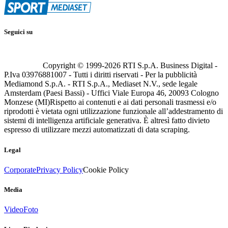
Seguici su
Copyright © 1999-
2026
RTI S.p.A. Business Digital -
P.Iva 03976881007 - Tutti i diritti riservati - Per la pubblicità
Mediamond S.p.A. - RTI S.p.A., Mediaset N.V., sede legale
Amsterdam (Paesi Bassi) - Uffici Viale Europa 46, 20093 Cologno
Monzese (MI)
Rispetto ai contenuti e ai dati personali trasmessi e/o
riprodotti è vietata ogni utilizzazione funzionale all’addestramento di
sistemi di intelligenza artificiale generativa. È altresì fatto divieto
espresso di utilizzare mezzi automatizzati di data scraping.
Legal
Corporate
Privacy Policy
Cookie Policy
Media
Video
Foto