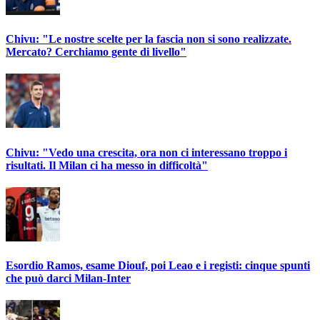
Chivu: "Le nostre scelte per la fascia non si sono realizzate.
Mercato? Cerchiamo gente di livello"
Chivu: "Vedo una crescita, ora non ci interessano troppo i
risultati. Il Milan ci ha messo in difficoltà"
Esordio Ramos, esame Diouf, poi Leao e i registi: cinque spunti
che può darci Milan-Inter