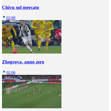
Chivu sul mercato
02:09
Zhegrova, anno zero
02:06