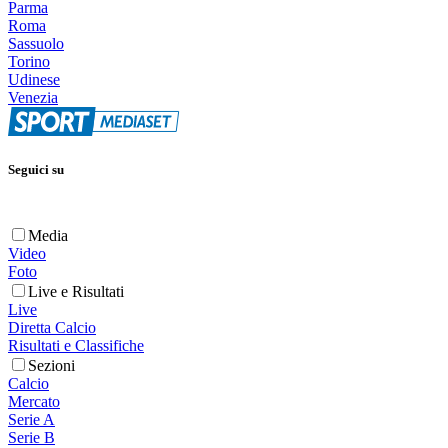
Parma
Roma
Sassuolo
Torino
Udinese
Venezia
Seguici su
Media
Video
Foto
Live e Risultati
Live
Diretta Calcio
Risultati e Classifiche
Sezioni
Calcio
Mercato
Serie A
Serie B