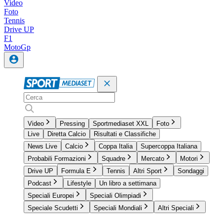
Video
Foto
Tennis
Drive UP
F1
MotoGp
Video
Pressing
Sportmediaset XXL
Foto
Live
Diretta Calcio
Risultati e Classifiche
News Live
Calcio
Coppa Italia
Supercoppa Italiana
Probabili Formazioni
Squadre
Mercato
Motori
Drive UP
Formula E
Tennis
Altri Sport
Sondaggi
Podcast
Lifestyle
Un libro a settimana
Speciali Europei
Speciali Olimpiadi
Speciale Scudetti
Speciali Mondiali
Altri Speciali