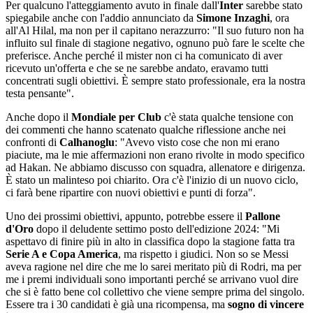
Per qualcuno l'atteggiamento avuto in finale dall'
Inter
sarebbe stato
spiegabile anche con l'addio annunciato da
Simone Inzaghi
, ora
all'Al Hilal, ma non per il capitano nerazzurro: "Il suo futuro non ha
influito sul finale di stagione negativo, ognuno può fare le scelte che
preferisce. Anche perché il mister non ci ha comunicato di aver
ricevuto un'offerta e che se ne sarebbe andato, eravamo tutti
concentrati sugli obiettivi. È sempre stato professionale, era la nostra
testa pensante".
Anche dopo il
Mondiale per Club
c'è stata qualche tensione con
dei commenti che hanno scatenato qualche riflessione anche nei
confronti di
Calhanoglu
: "Avevo visto cose che non mi erano
piaciute, ma le mie affermazioni non erano rivolte in modo specifico
ad Hakan. Ne abbiamo discusso con squadra, allenatore e dirigenza.
È stato un malinteso poi chiarito. Ora c'è l'inizio di un nuovo ciclo,
ci farà bene ripartire con nuovi obiettivi e punti di forza".
Uno dei prossimi obiettivi, appunto, potrebbe essere il
Pallone
d'Oro
dopo il deludente settimo posto dell'edizione 2024: "Mi
aspettavo di finire più in alto in classifica dopo la stagione fatta tra
Serie A e Copa America
, ma rispetto i giudici. Non so se Messi
aveva ragione nel dire che me lo sarei meritato più di Rodri, ma per
me i premi individuali sono importanti perché se arrivano vuol dire
che si è fatto bene col collettivo che viene sempre prima del singolo.
Essere tra i 30 candidati è già una ricompensa, ma
sogno di vincere