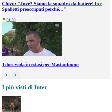
Chivu: "Juve? Siamo la squadra da battere! Io e
Spalletti preoccupati perché…"
01:30
Tifosi viola in estasi per Mastantuono
I più visti di Inter