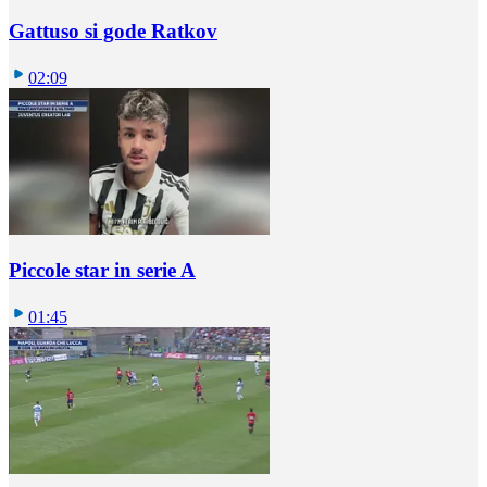
Gattuso si gode Ratkov
02:09
Piccole star in serie A
01:45