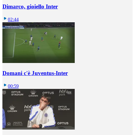
Dimarco, gioiello Inter
02:44
Domani c'è Juventus-Inter
00:59