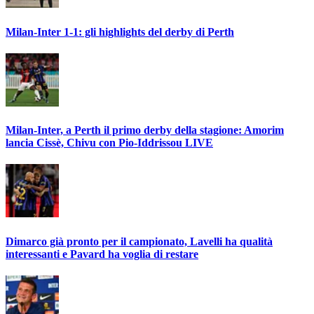
Milan-Inter 1-1: gli highlights del derby di Perth
Milan-Inter, a Perth il primo derby della stagione: Amorim
lancia Cissè, Chivu con Pio-Iddrissou LIVE
Dimarco già pronto per il campionato, Lavelli ha qualità
interessanti e Pavard ha voglia di restare