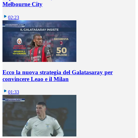
Melbourne City
02:23
Ecco la nuova strategia del Galatasaray per
convincere Leao e il Milan
01:33