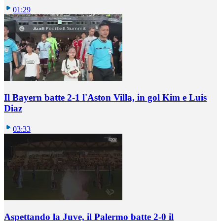
01:29
Il Bayern batte 2-1 l'Aston Villa, in gol Kim e Luis
Diaz
03:33
Aspettando la Juve, il Palermo batte 2-0 il