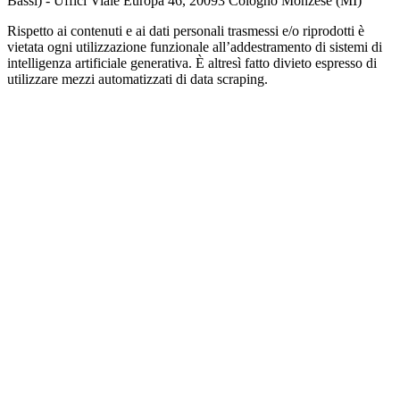
Bassi) - Uffici Viale Europa 46, 20093 Cologno Monzese (MI)
Rispetto ai contenuti e ai dati personali trasmessi e/o riprodotti è
vietata ogni utilizzazione funzionale all’addestramento di sistemi di
intelligenza artificiale generativa. È altresì fatto divieto espresso di
utilizzare mezzi automatizzati di data scraping.