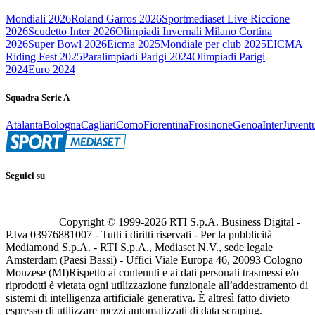
Mondiali 2026
Roland Garros 2026
Sportmediaset Live Riccione
2026
Scudetto Inter 2026
Olimpiadi Invernali Milano Cortina
2026
Super Bowl 2026
Eicma 2025
Mondiale per club 2025
EICMA
Riding Fest 2025
Paralimpiadi Parigi 2024
Olimpiadi Parigi
2024
Euro 2024
Squadra Serie A
Atalanta
Bologna
Cagliari
Como
Fiorentina
Frosinone
Genoa
Inter
Juvent
Seguici su
Copyright © 1999-
2026
RTI S.p.A. Business Digital -
P.Iva 03976881007 - Tutti i diritti riservati - Per la pubblicità
Mediamond S.p.A. - RTI S.p.A., Mediaset N.V., sede legale
Amsterdam (Paesi Bassi) - Uffici Viale Europa 46, 20093 Cologno
Monzese (MI)
Rispetto ai contenuti e ai dati personali trasmessi e/o
riprodotti è vietata ogni utilizzazione funzionale all’addestramento di
sistemi di intelligenza artificiale generativa. È altresì fatto divieto
espresso di utilizzare mezzi automatizzati di data scraping.