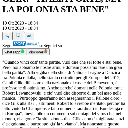
LA POLONIA STA BENE"
10 Ott 2020 - 18:34
10 Ott 2020 - 18:34
Segui
su
Seguici su
whatsapp
discover
"Quando vinci cosi' tante partite, vuol dire che sei forte e stai bene.
Pero' noi abbiamo le nostre armi, e domani possiamo fare una gran
bella partita". Alla vigilia della sfida di Nations League a Danzica
fra Polonia e Italia, nello stadio costruito per gli Europei del 2012,
Camil Glik, difensore della nazionale di casa e del Benevento, fa
professone di ottimismo. Anche perche' domani nella Polonia torna
Robert Lewandowski, e cio' vuol dire disporre di un bel asso nella
manica. "Purtroppo quest'anno non assegneranno il Pallone d'oro -
dice Glik alla Rai -, altrimenti Robert lo avrebbe meritato, perche' ha
fatto vinto la Champions e fatto numeri straordinari in Bundesliga e
in Europa". Inevitabile un commento sui contagi del virus che, nel
mondo, risalgono: "la situazione - dice Glik - non e' migliorata, anzi
e' peggiorata, e purtroppo gia' la viviamo". Ma nonostante questo,