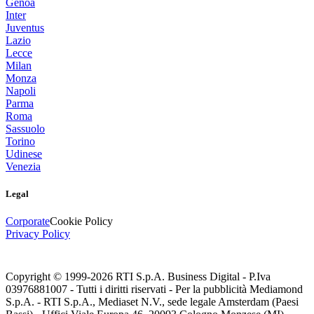
Genoa
Inter
Juventus
Lazio
Lecce
Milan
Monza
Napoli
Parma
Roma
Sassuolo
Torino
Udinese
Venezia
Legal
Corporate
Cookie Policy
Privacy Policy
Copyright © 1999-
2026
RTI S.p.A. Business Digital - P.Iva
03976881007 - Tutti i diritti riservati - Per la pubblicità Mediamond
S.p.A. - RTI S.p.A., Mediaset N.V., sede legale Amsterdam (Paesi