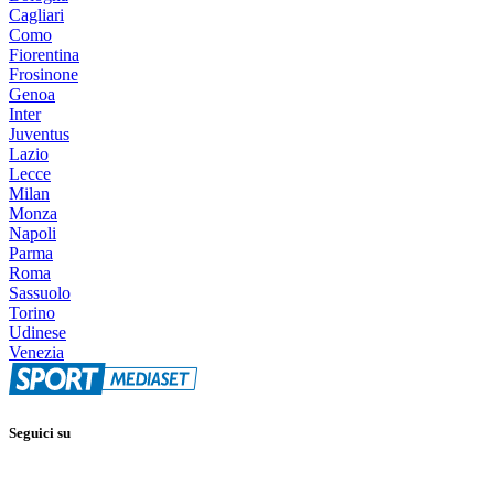
Cagliari
Como
Fiorentina
Frosinone
Genoa
Inter
Juventus
Lazio
Lecce
Milan
Monza
Napoli
Parma
Roma
Sassuolo
Torino
Udinese
Venezia
Seguici su