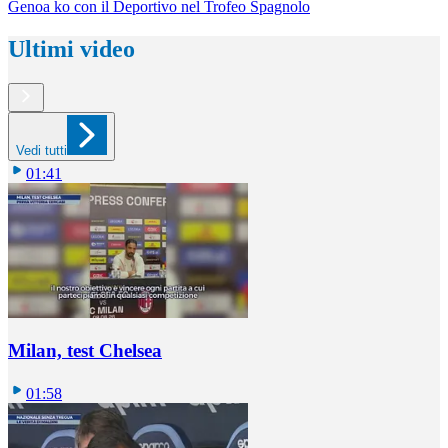
Genoa ko con il Deportivo nel Trofeo Spagnolo
Ultimi video
Vedi tutti
01:41
Milan, test Chelsea
01:58