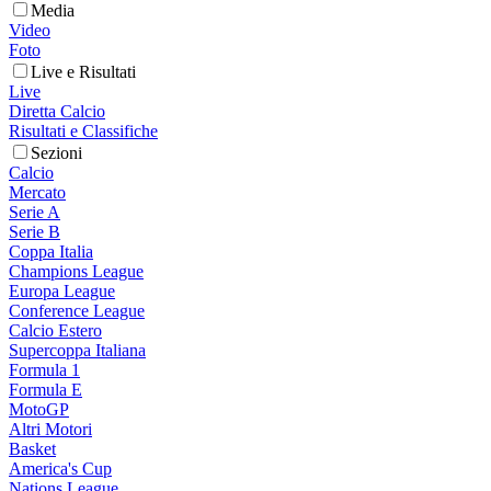
Media
Video
Foto
Live e Risultati
Live
Diretta Calcio
Risultati e Classifiche
Sezioni
Calcio
Mercato
Serie A
Serie B
Coppa Italia
Champions League
Europa League
Conference League
Calcio Estero
Supercoppa Italiana
Formula 1
Formula E
MotoGP
Altri Motori
Basket
America's Cup
Nations League