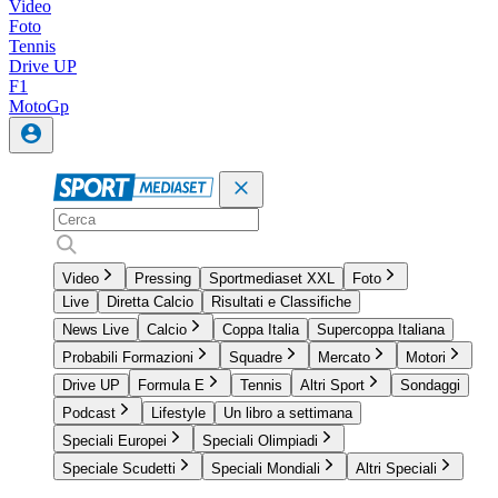
Video
Foto
Tennis
Drive UP
F1
MotoGp
Video
Pressing
Sportmediaset XXL
Foto
Live
Diretta Calcio
Risultati e Classifiche
News Live
Calcio
Coppa Italia
Supercoppa Italiana
Probabili Formazioni
Squadre
Mercato
Motori
Drive UP
Formula E
Tennis
Altri Sport
Sondaggi
Podcast
Lifestyle
Un libro a settimana
Speciali Europei
Speciali Olimpiadi
Speciale Scudetti
Speciali Mondiali
Altri Speciali