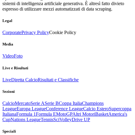
sistemi di intelligenza artificiale generativa. È altresì fatto divieto
espresso di utilizzare mezzi automatizzati di data scraping.
Legal
Corporate
Privacy Policy
Cookie Policy
Media
Video
Foto
Live e Risultati
Live
Diretta Calcio
Risultati e Classifiche
Sezioni
Calcio
Mercato
Serie A
Serie B
Coppa Italia
Champions
League
Europa League
Conference League
Calcio Estero
Supercoppa
Italiana
Formula 1
Formula E
MotoGP
Altri Motori
Basket
America's
Cup
Nations League
Tennis
Sci
Volley
Drive UP
Speciali