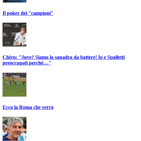
Il poker dei "campioni"
Chivu: "Juve? Siamo la squadra da battere! Io e Spalletti
preoccupati perché…"
Ecco la Roma che verrà