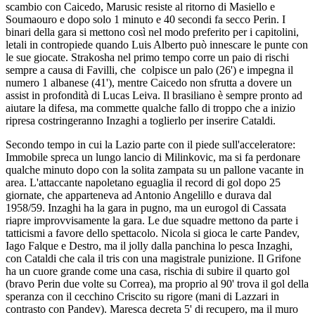
scambio con Caicedo, Marusic resiste al ritorno di Masiello e
Soumaouro e dopo solo 1 minuto e 40 secondi fa secco Perin. I
binari della gara si mettono così nel modo preferito per i capitolini,
letali in contropiede quando Luis Alberto può innescare le punte con
le sue giocate. Strakosha nel primo tempo corre un paio di rischi
sempre a causa di Favilli, che colpisce un palo (26') e impegna il
numero 1 albanese (41'), mentre Caicedo non sfrutta a dovere un
assist in profondità di Lucas Leiva. Il brasiliano è sempre pronto ad
aiutare la difesa, ma commette qualche fallo di troppo che a inizio
ripresa costringeranno Inzaghi a toglierlo per inserire Cataldi.
Secondo tempo in cui la Lazio parte con il piede sull'acceleratore:
Immobile spreca un lungo lancio di Milinkovic, ma si fa perdonare
qualche minuto dopo con la solita zampata su un pallone vacante in
area. L'attaccante napoletano eguaglia il record di gol dopo 25
giornate, che apparteneva ad Antonio Angelillo e durava dal
1958/59. Inzaghi ha la gara in pugno, ma un eurogol di Cassata
riapre improvvisamente la gara. Le due squadre mettono da parte i
tatticismi a favore dello spettacolo. Nicola si gioca le carte Pandev,
Iago Falque e Destro, ma il jolly dalla panchina lo pesca Inzaghi,
con Cataldi che cala il tris con una magistrale punizione. Il Grifone
ha un cuore grande come una casa, rischia di subire il quarto gol
(bravo Perin due volte su Correa), ma proprio al 90' trova il gol della
speranza con il cecchino Criscito su rigore (mani di Lazzari in
contrasto con Pandev). Maresca decreta 5' di recupero, ma il muro