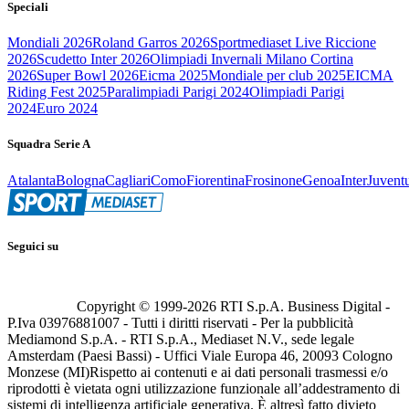
Speciali
Mondiali 2026
Roland Garros 2026
Sportmediaset Live Riccione
2026
Scudetto Inter 2026
Olimpiadi Invernali Milano Cortina
2026
Super Bowl 2026
Eicma 2025
Mondiale per club 2025
EICMA
Riding Fest 2025
Paralimpiadi Parigi 2024
Olimpiadi Parigi
2024
Euro 2024
Squadra Serie A
Atalanta
Bologna
Cagliari
Como
Fiorentina
Frosinone
Genoa
Inter
Juvent
Seguici su
Copyright © 1999-
2026
RTI S.p.A. Business Digital -
P.Iva 03976881007 - Tutti i diritti riservati - Per la pubblicità
Mediamond S.p.A. - RTI S.p.A., Mediaset N.V., sede legale
Amsterdam (Paesi Bassi) - Uffici Viale Europa 46, 20093 Cologno
Monzese (MI)
Rispetto ai contenuti e ai dati personali trasmessi e/o
riprodotti è vietata ogni utilizzazione funzionale all’addestramento di
sistemi di intelligenza artificiale generativa. È altresì fatto divieto