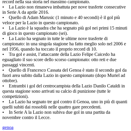
record nella sua storia nel massimo campionato.
• La Lazio non rimaneva imbattuta per nove trasferte consecutive
in Serie A da aprile 2016.
• Quello di Adam Marusic (1 minuto e 40 secondi) è il gol più
veloce per la Lazio in questo campionato.
• La Lazio è la squadra che ha segnato più gol nei primi 15 minuti
di gioco in questo campionato (sei).
• La Lazio ha segnato in tutte le ultime nove trasferte di
campionato: in una singola stagione ha fatto meglio solo nel 2006 e
nel 1956, quando ha toccato il proprio record di 10.
• Tra gol e assist, l’attaccante della Lazio Felipe Caicedo ha
eguagliato il suo score dello scorso campionato: otto reti e due
passaggi vincenti.
• Quello di Francesco Cassata del Genoa è stato il secondo gol da
fuori area subito dalla Lazio in questo campionato (dopo Muriel ad
ottobre).
• Entrambi i gol del centrocampista della Lazio Danilo Cataldi in
questa stagione sono arrivati su calcio di punizione (tutte le
competizioni).
• La Lazio ha segnato tre gol contro il Genoa, uno in più di quanti
quelli subiti dai rossoblù nelle quattro gare precedenti.
• In Serie A la Lazio non subiva due gol in una partita da
novembre contro il Lecce.
genoa