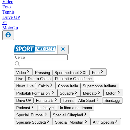
Video
Foto
Tennis
Drive UP
F1
MotoGp
Video
Pressing
Sportmediaset XXL
Foto
Live
Diretta Calcio
Risultati e Classifiche
News Live
Calcio
Coppa Italia
Supercoppa Italiana
Probabili Formazioni
Squadre
Mercato
Motori
Drive UP
Formula E
Tennis
Altri Sport
Sondaggi
Podcast
Lifestyle
Un libro a settimana
Speciali Europei
Speciali Olimpiadi
Speciale Scudetti
Speciali Mondiali
Altri Speciali