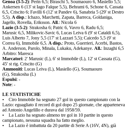
Genoa (3-5-2)
: Perin 6,5; Biraschi 5, Soumaouro 6, Masiello 5,5;
Ankersen 6 (13' st Iago Falque 5,5), Behrami 6, Schone 6, Cassata
6,5, Criscito 6; Favilli 6 (12' st Pandev 6), Sanabria 5 (29' st Destro
5,5).
A disp
.: Ichazo, Marchetti, Zapata, Barreca, Goldaniga,
Jagello, Rovella, Eriksson.
All
.: Nicola 6
Lazio (3-5-2)
: Strakosha 6; Patric 6, Vavro 6, Radu 6,5;
Marusic 6,5, Milikovic-Savic 6, Lucas Leiva 6 (9' st Cataldi 6,5),
Luis Alberto 7, Jony 5,5 (17' st Lazzari 5,5); Caicedo 5,5 (9' st
Correa 6), Immobile 6,5.
A disp.
: Proto, Guerrieri, Acerbi, Bastos,
A. Anderson, Parolo, Minala, Lukaku, Adekanye.
All.
: Inzaghi 6,5
Arbitro: Maresca
Marcatori
: 2' Marusic (L), 6' st Immobile (L), 12' st Cassata (G),
45' st rig. Criscito (G)
Ammoniti
: Lucas Leiva (L), Masiello (G), Soumaouro
(G), Strakosha (L)
Espulsi
: -
Note
: -
LE STATISTICHE
• Ciro Immobile ha segnato 27 gol in questo campionato con la
Lazio: eguagliato il record di gol dopo 25 giornate, che apparteneva
ad Antonio Angelillo e durava dal 1958/59.
• La Lazio ha segnato almeno tre gol in 10 partite in questo
campionato, nessuna squadra ha fatto meglio.
• La Lazio è imbattuta da 20 partite di Serie A (16V, 4N), già