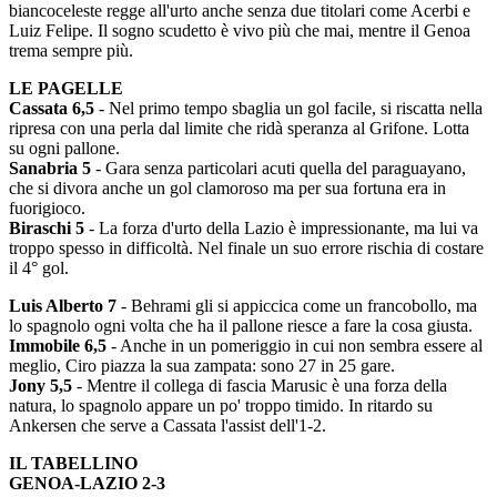
biancoceleste regge all'urto anche senza due titolari come Acerbi e
Luiz Felipe. Il sogno scudetto è vivo più che mai, mentre il Genoa
trema sempre più.
​​​​​​LE PAGELLE
Cassata 6,5
- Nel primo tempo sbaglia un gol facile, si riscatta nella
ripresa con una perla dal limite che ridà speranza al Grifone. Lotta
su ogni pallone.
Sanabria 5
- Gara senza particolari acuti quella del paraguayano,
che si divora anche un gol clamoroso ma per sua fortuna era in
fuorigioco.
Biraschi 5
- La forza d'urto della Lazio è impressionante, ma lui va
troppo spesso in difficoltà. Nel finale un suo errore rischia di costare
il 4° gol.
Luis Alberto 7
- Behrami gli si appiccica come un francobollo, ma
lo spagnolo ogni volta che ha il pallone riesce a fare la cosa giusta.
Immobile 6,5
- Anche in un pomeriggio in cui non sembra essere al
meglio, Ciro piazza la sua zampata: sono 27 in 25 gare.
Jony 5,5
- Mentre il collega di fascia Marusic è una forza della
natura, lo spagnolo appare un po' troppo timido. In ritardo su
Ankersen che serve a Cassata l'assist dell'1-2.
IL TABELLINO
GENOA-LAZIO 2-3