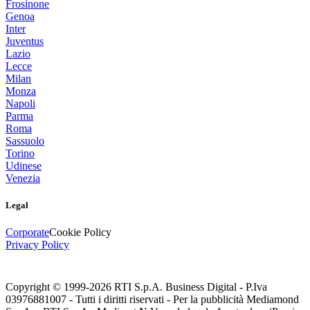
Frosinone
Genoa
Inter
Juventus
Lazio
Lecce
Milan
Monza
Napoli
Parma
Roma
Sassuolo
Torino
Udinese
Venezia
Legal
Corporate
Cookie Policy
Privacy Policy
Copyright © 1999-
2026
RTI S.p.A. Business Digital - P.Iva
03976881007 - Tutti i diritti riservati - Per la pubblicità Mediamond