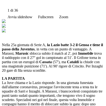
1
di 36
Avvia slideshow
Fullscreen
Zoom
Nella 25a giornata di Serie A,
la Lazio batte 3-2 il Genoa e tiene il
passo della Juventus
, in vetta con un punto di vantaggio. A
Marassi,
Marusic
sblocca subito il match al 2', poi
Immobile
trova
il raddoppio con il 27° gol in campionato al 51'. Il Grifone torna in
partita con un eurogol di
Cassata
(57'), ma
Cataldi
la chiude con
una magistrale punizione (71'). Al 90' rigore di Criscito. Per Inzaghi
20 gare di fila senza sconfitte.
LA PARTITA
​​​​​​​La Juve chiama e la Lazio risponde. In una giornata funestata
dall'allarme coronavirus, prosegue l'avvincente testa a testa tra le
squadre di Sarri e Inzaghi. A Marassi, i biancocelesti conquistato tre
punti tanto sudati quanto importanti, che tengono vivo il sogno
scudetto. Specialisti nei gol nel finale, questa volta Immobile e
compagni hanno il merito di sbloccare subito la gara: dopo uno