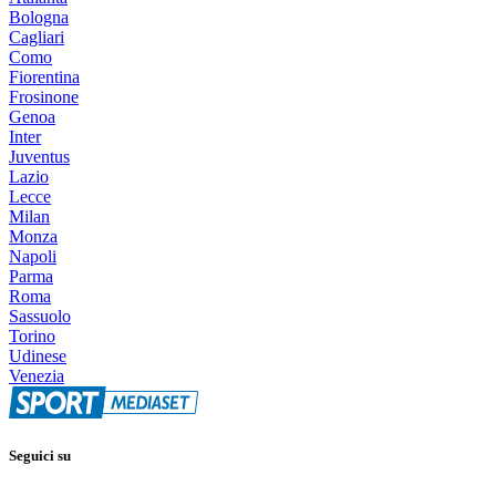
Bologna
Cagliari
Como
Fiorentina
Frosinone
Genoa
Inter
Juventus
Lazio
Lecce
Milan
Monza
Napoli
Parma
Roma
Sassuolo
Torino
Udinese
Venezia
Seguici su