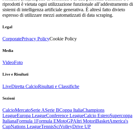
riprodotti è vietata ogni utilizzazione funzionale all’addestramento di
sistemi di intelligenza artificiale generativa. È altresì fatto divieto
espresso di utilizzare mezzi automatizzati di data scraping.
Legal
Corporate
Privacy Policy
Cookie Policy
Media
Video
Foto
Live e Risultati
Live
Diretta Calcio
Risultati e Classifiche
Sezioni
Calcio
Mercato
Serie A
Serie B
Coppa Italia
Champions
League
Europa League
Conference League
Calcio Estero
Supercoppa
Italiana
Formula 1
Formula E
MotoGP
Altri Motori
Basket
America's
Cup
Nations League
Tennis
Sci
Volley
Drive UP