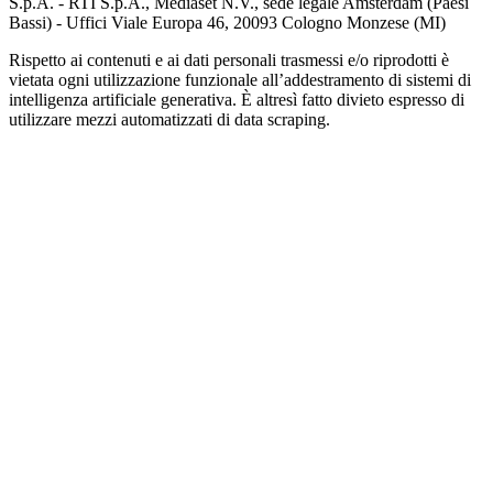
S.p.A. - RTI S.p.A., Mediaset N.V., sede legale Amsterdam (Paesi
Bassi) - Uffici Viale Europa 46, 20093 Cologno Monzese (MI)
Rispetto ai contenuti e ai dati personali trasmessi e/o riprodotti è
vietata ogni utilizzazione funzionale all’addestramento di sistemi di
intelligenza artificiale generativa. È altresì fatto divieto espresso di
utilizzare mezzi automatizzati di data scraping.