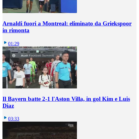
Arnaldi fuori a Montreal: eliminato da Griekspoor
in rimonta
01:29
Il Bayern batte 2-1 l'Aston Villa, in gol Kim e Luis
Diaz
03:33