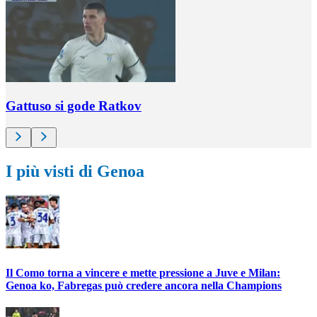
Gattuso si gode Ratkov
I più visti di Genoa
Il Como torna a vincere e mette pressione a Juve e Milan:
Genoa ko, Fabregas può credere ancora nella Champions