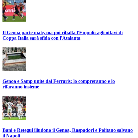
Il Genoa parte male, ma poi ribalta l'Empoli: agli ottavi di
Coppa Italia sarà sfida con l'Atalanta
Genoa e Samp unite dal Ferraris: lo compreranno e lo
rifaranno insieme
Bani e Retegui illudono il Genoa, Raspadori e Politano salvano
il Napoli