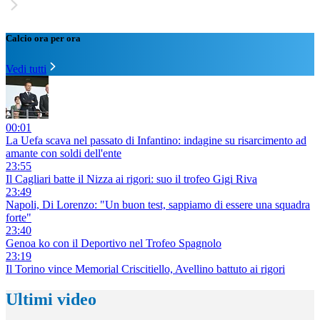
Calcio ora per ora
Vedi tutti
00:01
La Uefa scava nel passato di Infantino: indagine su risarcimento ad
amante con soldi dell'ente
23:55
Il Cagliari batte il Nizza ai rigori: suo il trofeo Gigi Riva
23:49
Napoli, Di Lorenzo: "Un buon test, sappiamo di essere una squadra
forte"
23:40
Genoa ko con il Deportivo nel Trofeo Spagnolo
23:19
Il Torino vince Memorial Criscitiello, Avellino battuto ai rigori
Ultimi video