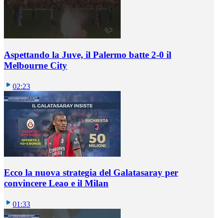
Aspettando la Juve, il Palermo batte 2-0 il
Melbourne City
02:23
Ecco la nuova strategia del Galatasaray per
convincere Leao e il Milan
01:33