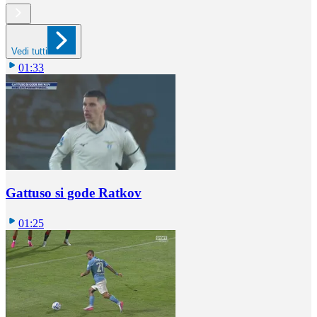
Vedi tutti
01:33
Gattuso si gode Ratkov
01:25