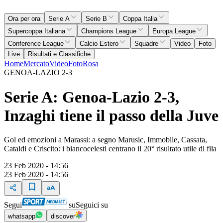
Ora per ora
Serie A
Serie B
Coppa Italia
Supercoppa Italiana
Champions League
Europa League
Conference League
Calcio Estero
Squadre
Video
Foto
Live
Risultati e Classifiche
Home
Mercato
Video
Foto
Rosa
GENOA-LAZIO 2-3
Serie A: Genoa-Lazio 2-3,
Inzaghi tiene il passo della Juve
Gol ed emozioni a Marassi: a segno Marusic, Immobile, Cassata,
Cataldi e Criscito: i biancocelesti centrano il 20° risultato utile di fila
23 Feb 2020 - 14:56
23 Feb 2020 - 14:56
Segui
su
Seguici su
whatsapp
discover