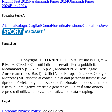
Riding Fest 2025
Paralimpiadi Parigi 2024
Olimpiadi Parigi
2024
Euro 2024
Squadra Serie A
Atalanta
Bologna
Cagliari
Como
Fiorentina
Frosinone
Genoa
Inter
Juvent
Seguici su
Copyright © 1999-
2026
RTI S.p.A. Business Digital -
P.Iva 03976881007 - Tutti i diritti riservati - Per la pubblicità
Mediamond S.p.A. - RTI S.p.A., Mediaset N.V., sede legale
Amsterdam (Paesi Bassi) - Uffici Viale Europa 46, 20093 Cologno
Monzese (MI)
Rispetto ai contenuti e ai dati personali trasmessi e/o
riprodotti è vietata ogni utilizzazione funzionale all’addestramento di
sistemi di intelligenza artificiale generativa. È altresì fatto divieto
espresso di utilizzare mezzi automatizzati di data scraping.
Legal
Corporate
Privacy Policy
Cookie Policy