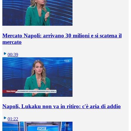
Mercato Napoli: arrivano 30 milioni e si scatena il
mercato
00:39
Napoli, Lukaku non va in ritiro: c'è aria di addio
01:22