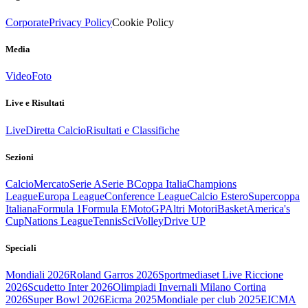
Corporate
Privacy Policy
Cookie Policy
Media
Video
Foto
Live e Risultati
Live
Diretta Calcio
Risultati e Classifiche
Sezioni
Calcio
Mercato
Serie A
Serie B
Coppa Italia
Champions
League
Europa League
Conference League
Calcio Estero
Supercoppa
Italiana
Formula 1
Formula E
MotoGP
Altri Motori
Basket
America's
Cup
Nations League
Tennis
Sci
Volley
Drive UP
Speciali
Mondiali 2026
Roland Garros 2026
Sportmediaset Live Riccione
2026
Scudetto Inter 2026
Olimpiadi Invernali Milano Cortina
2026
Super Bowl 2026
Eicma 2025
Mondiale per club 2025
EICMA