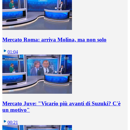
Mercato Roma: arriva Molina, ma non solo
01:04
Mercato Juve: "Vicario più avanti di Suzuki? C'è
un motivo"
00:21